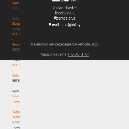
Кубок
#belarusbasket
BETERA
#nocbelarus
-
#teambelarus
Кубок
Женщины
E-mail
:
Женщины
BETERA
-
© Белорусская федерация баскетбола, 2026
Чемпионат
BETERA
Разработка сайта
ITG-SOFT </>
-
Чемпионат
BETERA
-
Кубок
BETERA
-
Кубок
Международный
турнир
-
"Кубок
Халипского"
Международный
турнир