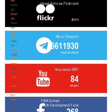
обл
Наши фото на Flickr.com
Витебская
обл
Могилевская
обл
фото
Могилевская
обл
Гомельская
Мы в Telegram
обл
Гомельская
5611930
обл
Судейство
подписчиков
Судейство
Полезные
материалы
Полезные
Наш канал BBF
материалы
84
Судьи
Судьи
видео
Новости
Новости
Все
новости
FIBA Europe
Все
Youth Development Fund
268
новости