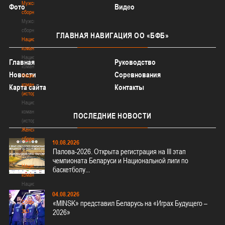
Мужские
Фото
Видео
сборные
Мужские
сборные
ГЛАВНАЯ
НАВИГАЦИЯ ОО «БФБ»
Национальная
команда
Национальная
Главная
Руководство
команда
Новости
Соревнования
Национальная
команда
Карта сайта
Контакты
(история)
Национальная
команда
ПОСЛЕДНИЕ
НОВОСТИ
(история)
Женские
сборные
10.08.2026
Женские
Палова-2026. Открыта регистрация на III этап
сборные
чемпионата Беларуси и Национальной лиги по
Национальная
баскетболу...
команда
Национальная
команда
04.08.2026
Сборные
«MINSK» представил Беларусь на «Играх Будущего –
3х3
2026»
Сборные