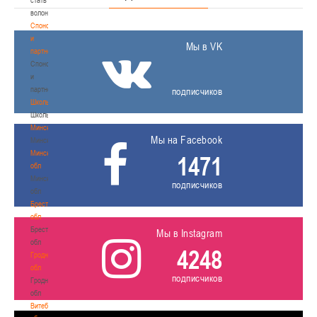
волонтером
Спонсоры
и
Мы в VK
партнеры
Спонсоры
и
партнеры
подписчиков
Школы
Школы
Минск
Мы на Facebook
Минск
Минская
1471
обл
Минская
подписчиков
обл
Брестская
обл
Брестская
Мы в Instagram
обл
4248
Гродненская
обл
подписчиков
Гродненская
обл
Витебская