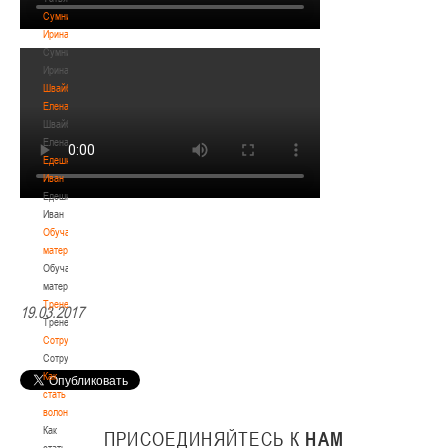
Сумникова
Ирина
Сумникова
Ирина
Швайбович
Елена
Швайбович
Елена
Едешко
Иван
Едешко
Иван
Обучающие
материалы
Обучающие
материалы
Тренерам
19.03.2017
Тренерам
Сотрудничество
Сотрудничество
Как
стать
волонтером
Как
ПРИСОЕДИНЯЙТЕСЬ
К
НАМ
стать