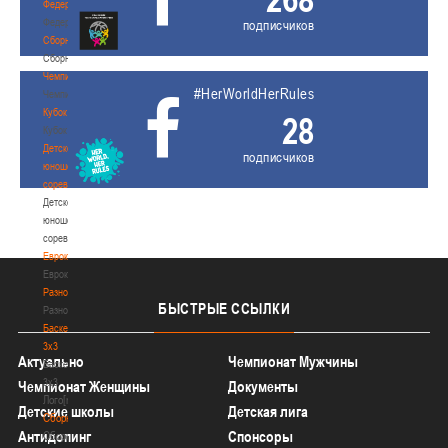
Федерация
Федерация
подписчиков
Сборные
Сборные
Чемпионат
#HerWorldHerRules
Чемпионат
Кубок
28
Кубок
Детско-
подписчиков
юношеские
соревнования
Детско-
юношеские
соревнования
Еврокубки
Еврокубки
Разное
БЫСТРЫЕ
ССЫЛКИ
Разное
Баскетбол
3х3
Актуально
Чемпионат Мужчины
Баскетбол
3х3
Чемпионат Женщины
Документы
Лого[modid=121]
Детские школы
Детская лига
Сборные
Антидопинг
Спонсоры
Сборные