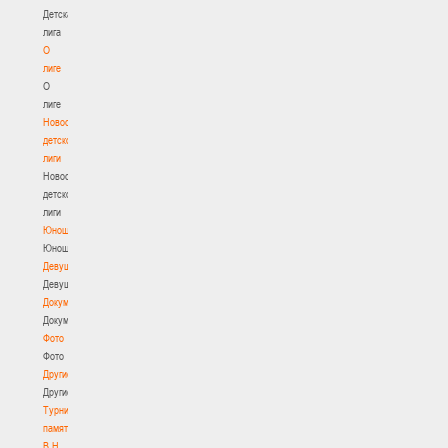
Детская
лига
О
лиге
О
лиге
Новости
детской
лиги
Новости
детской
лиги
Юноши
Юноши
Девушки
Девушки
Документы
Документы
Фото
Фото
Другие
Другие
Турнир
памяти
В.Н.