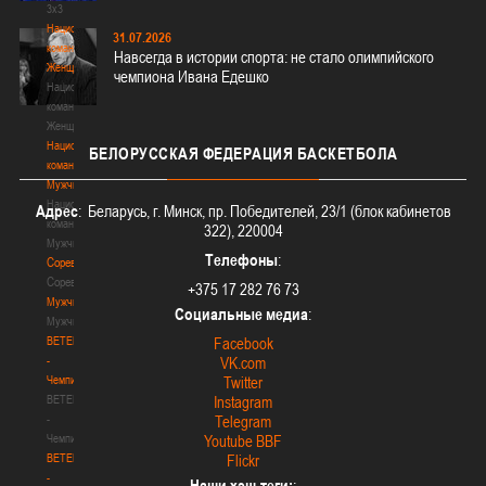
3х3
Национальная
31.07.2026
команда.
Навсегда в истории спорта: не стало олимпийского
Женщины
чемпиона Ивана Едешко
Национальная
команда.
Женщины
Национальная
БЕЛОРУССКАЯ
ФЕДЕРАЦИЯ БАСКЕТБОЛА
команда.
Мужчины
Национальная
Адрес
: Беларусь, г. Минск, пр. Победителей, 23/1 (блок кабинетов
команда.
322), 220004
Мужчины
Телефоны
:
Соревнования
Соревнования
+375 17 282 76 73
Мужчины
Социальные медиа
:
Мужчины
BETERA
Facebook
-
VK.com
Чемпионат
Twitter
BETERA
Instagram
-
Telegram
Чемпионат
Youtube BBF
BETERA
Flickr
-
Наши хэш-теги:
: