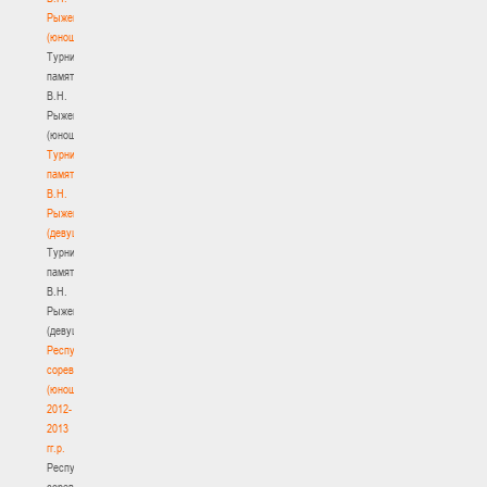
Рыженкова
(юноши)
Турнир
памяти
В.Н.
Рыженкова
(юноши)
Турнир
памяти
В.Н.
Рыженкова
(девушки)
Турнир
памяти
В.Н.
Рыженкова
(девушки)
Республиканские
соревнования
(юноши)
2012-
2013
гг.р.
Республиканские
соревнования