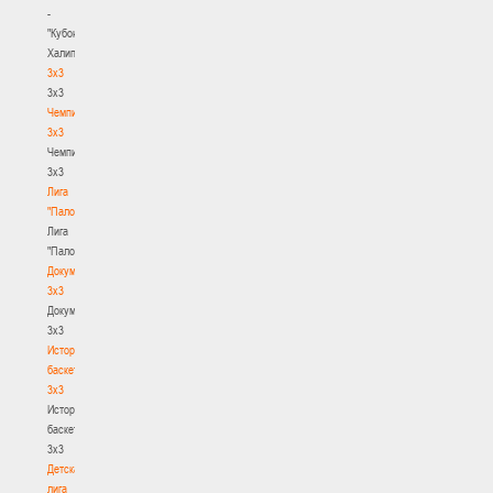
-
"Кубок
Халипского"
3x3
3x3
Чемпионат
3х3
Чемпионат
3х3
Лига
"Палова"
Лига
"Палова"
Документы
3х3
Документы
3х3
История
баскетбола
3х3
История
баскетбола
3х3
Детская
лига