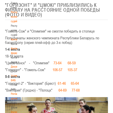
Тренерский
"ГОРИЗОНТ" И "ЦМОКI" ПРИБЛИЗИЛИСЬ К
совет
ФИНАЛУ НА РАССТОЯНИЕ ОДНОЙ ПОБЕДЫ
Республиканская
(ФОТО И ВИДЕО)
коллегия
судей
Республиканская
"Гомель-Сож" и "Олимпия" не смогли победить в столице
коллегия
судей
Полуфиналы женского чемпионата Республики Беларусь по
Контакты
баскетболу (серия плей-офф до 3-х побед)
Контакты
1-4 места
Контакты
федерации
18-19 марта
Контакты
"Цмокi-Мiнск" - "Олимпия"
федерации
73-64
68-59
Документы
"Горизонт" - "Гомель-Сож"
106-57
105-37
Документы
5-8 места
Устав
БФБ
"Горизонт-2" - "Виктория" (Брест)
61-46
65-64
Устав
"Виктория" (Гродно) - "Полоцк"
БФБ
64-69
77-68
Регламентирующие
документы
Регламентирующие
документы
Материалы