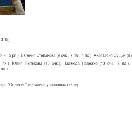
13-19)
к., 5 рп.), Евгения Степанова (9 очк., 7 пд., 4 пх.), Анастасия Сущик (9 о
 3 пх.), Юлия Рытикова (15 очк.), Надежда Надежко (13 очк., 7 пд.),
пд.).
нская "Олимпия" добились уверенных побед.