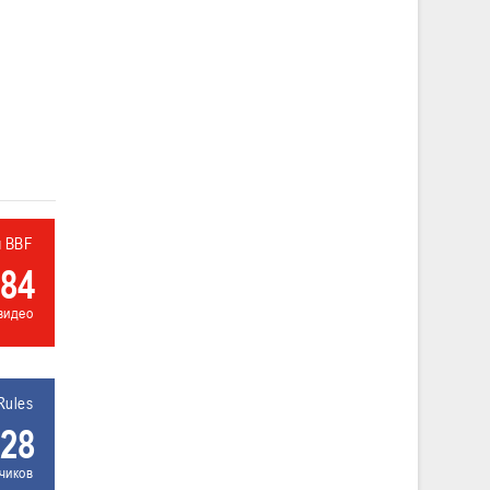
л BBF
84
видео
Rules
28
чиков