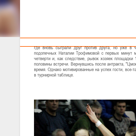
Тренерам
И другие результаты прошедшего тура
Во вторник в рамках Балтийской лиги двум принцип
"Виталюр". Тогда сильнее оказалась команда Андрея
где вновь сыграли друг против друга, но уже в 
подопечных Наталии Трофимовой с первых минут ма
четверти и, как следствие, рывок хозяек площадки 
половины встречи. Вернувшись после антракта, "Цмок
время. Однако мотивированные на успех гости, все-т
в турнирной таблице.