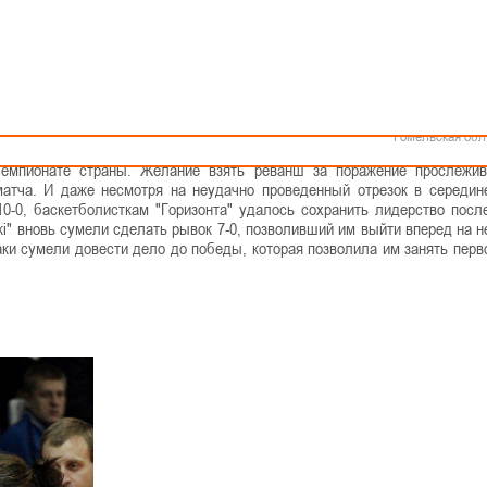
Как стать волонтером
Минск
Спонсоры и партнеры
Минская обл
Брестская обл
Гродненская об
Витебская обл
Могилевская об
иальным соперникам довелось выяснять отношения на паркете спортк
Гомельская обл
 Вавлева. Буквально через сутки оппоненты переместились в зал на Ур
чемпионате страны. Желание взять реванш за поражение прослежи
тча. И даже несмотря на неудачно проведенный отрезок в середин
10-0, баскетболисткам "Горизонта" удалось сохранить лидерство посл
і" вновь сумели сделать рывок 7-0, позволивший им выйти вперед на н
аки сумели довести дело до победы, которая позволила им занять перв