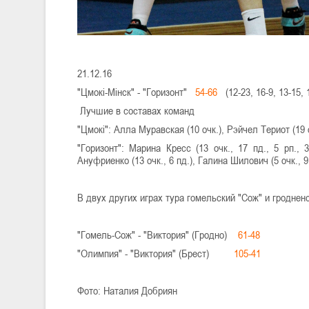
21.12.16
"Цмокі-Мінск" - "Горизонт"
54-66
(12-23, 16-9, 13-15, 
Лучшие в составах команд
"Цмокі": Алла Муравская (10 очк.), Рэйчел Териот (19 оч
"Горизонт": Марина Кресс (13 очк., 17 пд., 5 рп.,
Ануфриенко (13 очк., 6 пд.), Галина Шилович (5 очк., 9 
В двух других играх тура гомельский "Сож" и гродне
"Гомель-Сож" - "Виктория" (Гродно)
61-48
"Олимпия" - "Виктория" (Брест)
105-41
Фото: Наталия Добриян