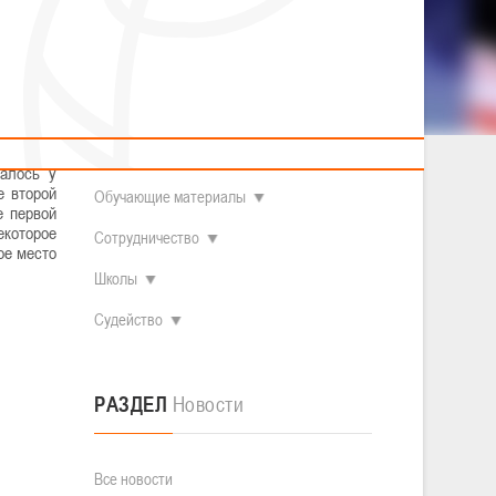
2014 гг.р.
Полезные материалы
Товарищеские игры (девушки)
О федерации
Судьи
ОДМ 2008-2009 гг.р. (девушки)
ОДМ 2008-2009 гг.р. (юноши)
Контакты
л
Первенство 2010-2011 гг.р. (юноши)
Первенство 2011-2012 гг.р. (юноши)
Документы
л
Первенство 2012-2013 гг.р. (юноши)
омплекса
альской,
Наши чемпионы
валось у
е второй
Обучающие материалы
е первой
екоторое
Сотрудничество
ое место
Школы
Судейство
РАЗДЕЛ
Новости
Все новости