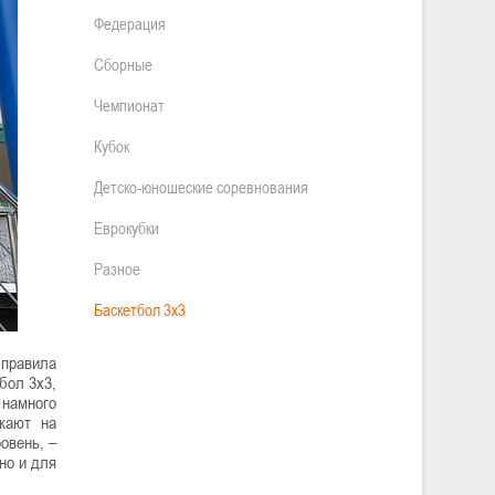
Федерация
Сборные
Чемпионат
Кубок
Детско-юношеские соревнования
Еврокубки
Разное
Баскетбол 3х3
 правила
бол 3х3,
 намного
зжают на
овень, –
но и для