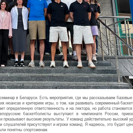
семинар в Беларуси. Есть мероприятия, где мы рассказываем базовые
их нюансах и критериях игры, о том, как развивать современный баскет
т определенную ответственность и на лектора, но работа становится
белорусские баскетболисты выступают в чемпионате России, прие
 и прказывают высокие результаты. У команд действительно высокий ур
и слушателей присутствуют и игроки команд. Я надеюсь, это будет цен
были понятны спортсменам.