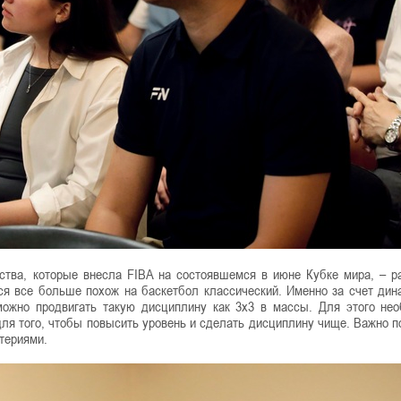
ства, которые внесла FIBA на состоявшемся в июне Кубке мира, – р
ся все больше похож на баскетбол классический. Именно за счет дин
можно продвигать такую дисциплину как 3х3 в массы. Для этого не
 для того, чтобы повысить уровень и сделать дисциплину чище. Важно п
териями.