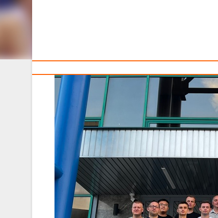
Тренерам
25 июля 2025 года в Пресс-центре Дворца спорта в 
этапа Открытого чемпионата Беларуси по баскетболу 
Лектором на семинаре в рамках реализации догов
федерации баскетбола, судья ФИБА 3х3 Алексей Да