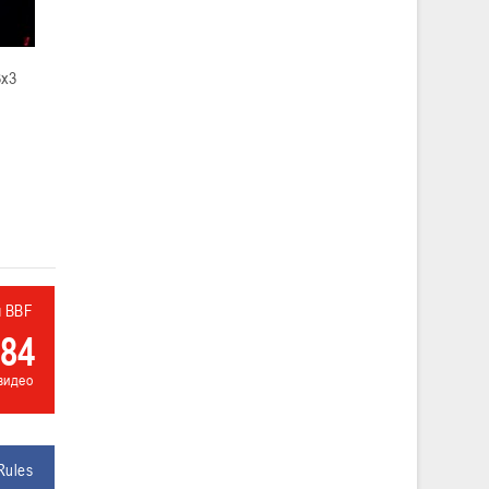
3х3
л BBF
84
видео
Rules