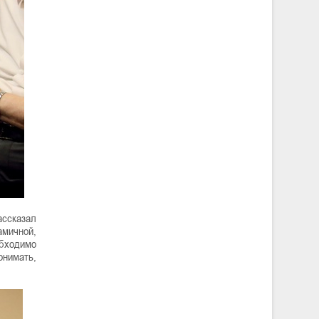
ассказал
амичной,
обходимо
онимать,