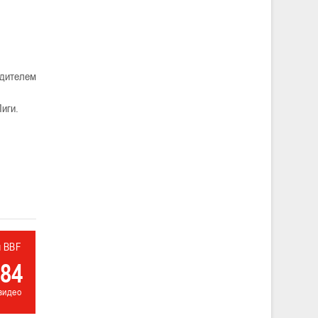
едителем
иги.
л BBF
84
видео