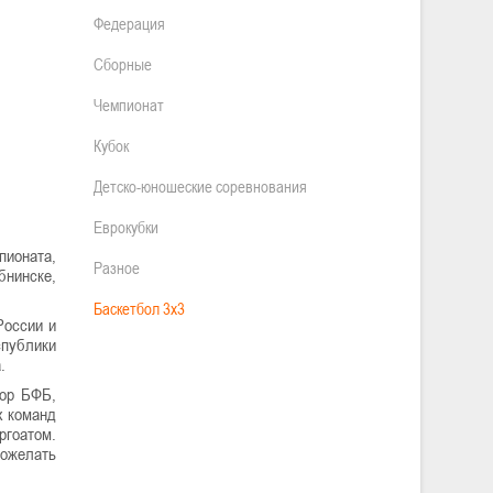
Федерация
Сборные
Чемпионат
Кубок
Детско-юношеские соревнования
Еврокубки
пионата,
Разное
бнинске,
Баскетбол 3х3
России и
спублики
.
тор БФБ,
х команд
ргоатом.
ожелать