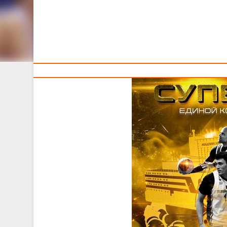
Тренерам
Решающий этап Единой Континентальной Лиги «Кубок С
вести борьбу будут мужская и женская сборные 3х3, 