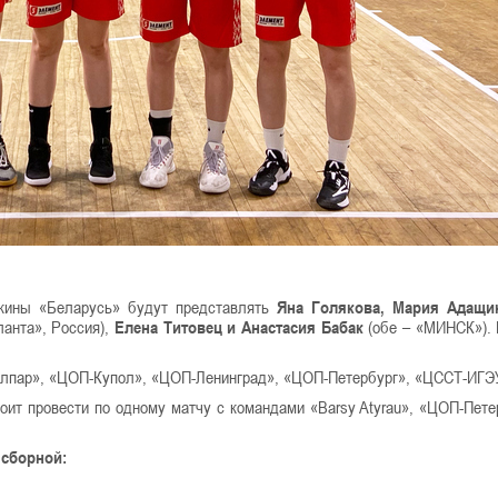
жины «Беларусь» будут представлять
Яна Голякова, Мария Адащи
анта», Россия),
Елена Титовец и Анастасия Бабак
(обе – «МИНСК»).
«Тулпар», «ЦОП-Купол», «ЦОП-Ленинград», «ЦОП-Петербург», «ЦССТ-ИГЭ
оит провести по одному матчу с командами «Barsy Atyrau», «ЦОП-Пете
 сборной: