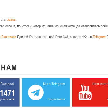
ьтаты
здесь
.
ного сезона, по итогам которых наша женская команда становилась поб
е Вконтакте
Единой Континентальной Лиги 3х3, а корта №2 – в
Telegram
Л
К
НАМ
 Facebook
Мы в Telegram
Наш кана
1471
одписчиков
подписчиков