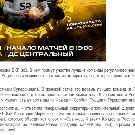
зона ЕКЛ 3х3. В нем примут участие лучшие команды регулярного чем
. Регулярный чемпионат состоял из четырех туров, которые прошли в О
стники Суперфинала. В женской сетке это восемь лучших команд из 
йские команды, а также представители Казахстана, Кыргызстана и Ре
 у мужчин станут команды из Франции, Сербии, Турции и Туркменистана
оприятие, – отметила генеральный секретарь-исполнительный дирек
КЛ 3х3 Анастасия Маринина. – Это не только соревнование сильнейши
ран, которых объединяет спорт и «Оранжевый атом» Концерна Росэне
низаторам за великолепный праздник баскетбола 3х3, игрокам п
ого шоу!