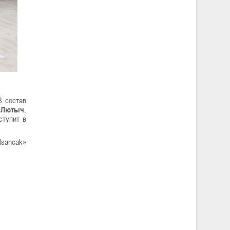
В состав
 Лютыч
,
ступит в
lsancak»