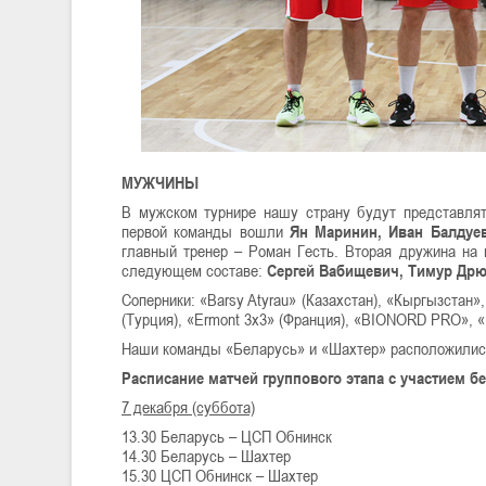
МУЖЧИНЫ
В мужском турнире нашу страну будут представлят
первой команды вошли
Ян Маринин, Иван Балдуев
главный тренер – Роман Гесть. Вторая дружина на
следующем составе:
Сергей Вабищевич, Тимур Дрюк
Соперники: «Barsy Atyrau» (Казахстан), «Кыргызстан»
(Турция), «Ermont 3x3» (Франция), «BIONORD PRO», 
Наши команды «Беларусь» и «Шахтер» расположились
Расписание матчей группового этапа с участием б
7 декабря (суббота)
13.30 Беларусь – ЦСП Обнинск
14.30 Беларусь – Шахтер
15.30 ЦСП Обнинск – Шахтер