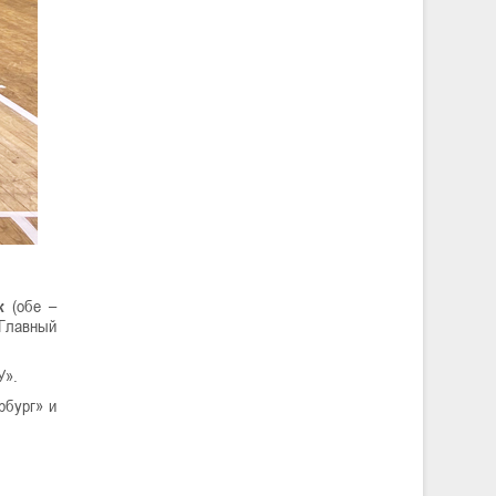
к
(обе –
 Главный
У».
рбург» и