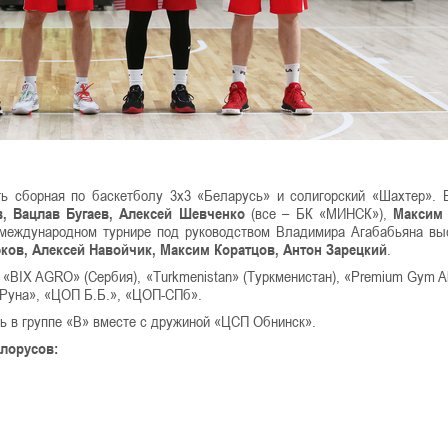
ь сборная по баскетболу 3х3 «Беларусь» и солигорский «Шахтер». 
, Вацлав Бугаев, Алексей Шевченко
(все – БК «МИНСК»),
Максим
 международном турнире под руководством Владимира Агабабьяна вы
ов, Алексей Навойчик, Максим Коратцов, Антон Зарецкий
.
, «BIX AGRO» (Сербия), «Turkmenistan» (Туркменистан), «Premium Gym A
«Руна», «ЦОП Б.Б.», «ЦОП-СПб».
 в группе «В» вместе с дружиной «ЦСП Обнинск».
елорусов: