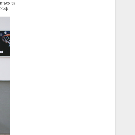
иться за
-офф.