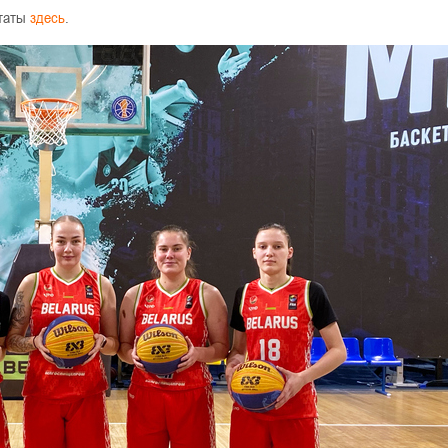
ьтаты
здесь
.