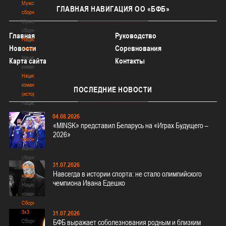
Мужские
ГЛАВНАЯ
НАВИГАЦИЯ ОО «БФБ»
сборные
Мужские
сборные
Главная
Руководство
Национальная
Новости
Соревнования
команда
Национальная
Карта сайта
Контакты
команда
Национальная
команда
ПОСЛЕДНИЕ
НОВОСТИ
(история)
Национальная
команда
04.08.2026
(история)
«MINSK» представил Беларусь на «Играх Будущего –
Женские
2026»
сборные
Женские
сборные
31.07.2026
Национальная
Навсегда в истории спорта: не стало олимпийского
команда
чемпиона Ивана Едешко
Национальная
команда
Сборные
3х3
31.07.2026
Сборные
БФБ выражает соболезнования родным и близким