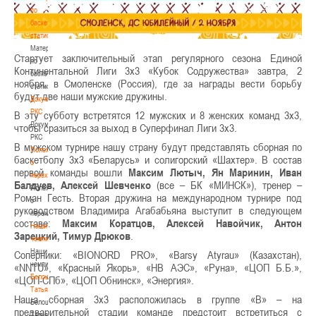
по
баскетбольной
статистике
Материалы
Стартует заключительный этап регулярного сезона Единой
по
Континентальной Лиги 3х3 «Кубок Содружества» завтра, 2
баскетбольной
ноября, в Смоленске (Россия), где за награды вести борьбу
статистике
будут две наши мужские дружины.
Документы
РКС
В эту субботу встретятся 12 мужских и 8 женских команд 3х3,
Документы
чтобы сразиться за выход в Суперфинал Лиги 3х3.
РКС
В мужском турнире нашу страну будут представлять сборная по
Положение
баскетболу 3х3 «Беларусь» и солигорский «Шахтер». В состав
о
первой команды вошли
Максим Лютыч, Ян Маринин, Иван
переходах
Балдуев, Алексей Шевченко
(все – БК «МИНСК»), тренер –
Положение
Роман Гесть. Вторая дружина на международном турнире под
о
руководством Владимира Агабабьяна выступит в следующем
переходах
составе:
Максим Коратцов, Алексей Навойчик, Антон
Наши
Зарецкий, Тимур Дрюков
.
чемпионы
Наши
Соперники: «BIONORD PRO», «Barsy Atyrau» (Казахстан),
чемпионы
«NNTU», «Красный Якорь», «НВ АЭС», «Руна», «ЦОП Б.Б.»,
Белошапко
«ЦОП-СПб», «ЦОП Обнинск», «Энергия».
Татьяна
Наша сборная 3х3 расположилась в группе «B» – на
Белошапко
предварительной стадии команде предстоит встретиться с
Татьяна