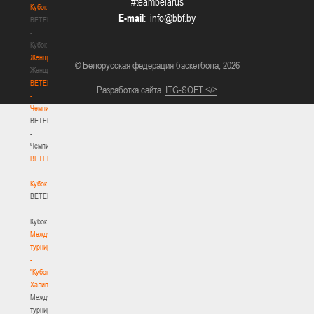
#teambelarus
Кубок
E-mail
:
BETERA
-
Кубок
Женщины
© Белорусская федерация баскетбола, 2026
Женщины
BETERA
Разработка сайта
ITG-SOFT </>
-
Чемпионат
BETERA
-
Чемпионат
BETERA
-
Кубок
BETERA
-
Кубок
Международный
турнир
-
"Кубок
Халипского"
Международный
турнир