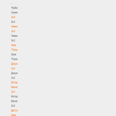
-
"Кубок
Халипского"
3x3
3x3
Чемпионат
3х3
Чемпионат
3х3
Лига
"Палова"
Лига
"Палова"
Документы
3х3
Документы
3х3
История
баскетбола
3х3
История
баскетбола
3х3
Детская
лига