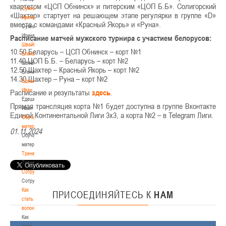
квартетом «ЦСП Обнинск» и питерским «ЦОП Б.Б». Солигорский
Сумникова
«Шахтер» стартует на решающем этапе регулярки в группе «D»
Ирина
вместе с командами «Красный Якорь» и «Руна».
Сумникова
Ирина
Расписание матчей мужского турнира с участием белорусов:
Швайбович
10.50 Беларусь – ЦСП Обнинск – корт №1
Елена
11.40 ЦОП Б.Б. – Беларусь – корт №2
Швайбович
12.50 Шахтер – Красный Якорь – корт №2
Елена
14.30 Шахтер – Руна – корт №2
Едешко
Иван
Расписание и результаты
здесь
.
Едешко
Прямая трансляция корта №1 будет доступна в группе Вконтакте
Иван
Единой Континентальной Лиги 3х3, а корта №2 – в Telegram Лиги.
Обучающие
материалы
01.11.2024
Обучающие
материалы
Тренерам
Тренерам
Сотрудничество
Сотрудничество
Как
ПРИСОЕДИНЯЙТЕСЬ
К
НАМ
стать
волонтером
Как
стать