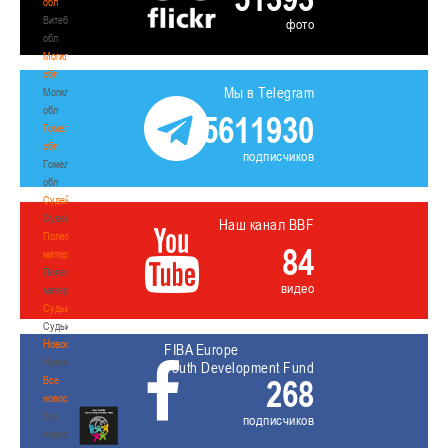
обл
Витебская
фото
обл
Могилевская
обл
Мы в Telegram
Могилевская
обл
5611930
Гомельская
обл
подписчиков
Гомельская
обл
Судейство
Судейство
Наш канал BBF
Полезные
84
материалы
Полезные
видео
материалы
Судьи
Судьи
Новости
FIBA Europe
Новости
Youth Development Fund
268
Все
новости
Все
подписчиков
новости