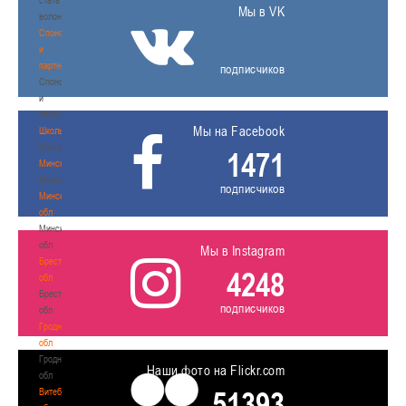
Мы в VK
волонтером
Спонсоры
и
партнеры
подписчиков
Спонсоры
и
партнеры
Мы на Facebook
Школы
Школы
1471
Минск
Минск
подписчиков
Минская
обл
Минская
обл
Мы в Instagram
Брестская
4248
обл
Брестская
подписчиков
обл
Гродненская
обл
Гродненская
Наши фото на Flickr.com
обл
51393
Витебская