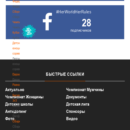
Федерация
Федерация
#HerWorldHerRules
Сборные
Сборные
28
Чемпионат
Чемпионат
подписчиков
Кубок
Кубок
Детско-
юношеские
соревнования
Детско-
юношеские
соревнования
БЫСТРЫЕ
ССЫЛКИ
Еврокубки
Еврокубки
Разное
Актуально
Чемпионат Мужчины
Разное
Баскетбол
Чемпионат Женщины
Документы
3х3
Детские школы
Детская лига
Баскетбол
Антидопинг
Спонсоры
3х3
Лого[modid=121]
Фото
Видео
Сборные
Сборные