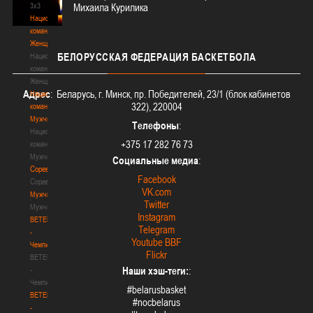
3х3
Михаила Курилика
Национальная
команда.
Женщины
БЕЛОРУССКАЯ
ФЕДЕРАЦИЯ БАСКЕТБОЛА
Национальная
команда.
Женщины
Адрес
: Беларусь, г. Минск, пр. Победителей, 23/1 (блок кабинетов
Национальная
322), 220004
команда.
Мужчины
Телефоны
:
Национальная
+375 17 282 76 73
команда.
Мужчины
Социальные медиа
:
Соревнования
Facebook
Соревнования
VK.com
Мужчины
Twitter
Мужчины
Instagram
BETERA
Telegram
-
Youtube BBF
Чемпионат
Flickr
BETERA
Наши хэш-теги:
:
-
Чемпионат
#belarusbasket
BETERA
#nocbelarus
-