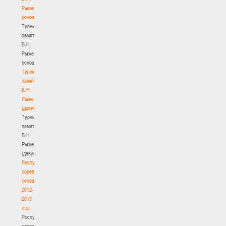
Рыженкова
(юноши)
Турнир
памяти
В.Н.
Рыженкова
(юноши)
Турнир
памяти
В.Н.
Рыженкова
(девушки)
Турнир
памяти
В.Н.
Рыженкова
(девушки)
Республиканские
соревнования
(юноши)
2012-
2013
гг.р.
Республиканские
соревнования