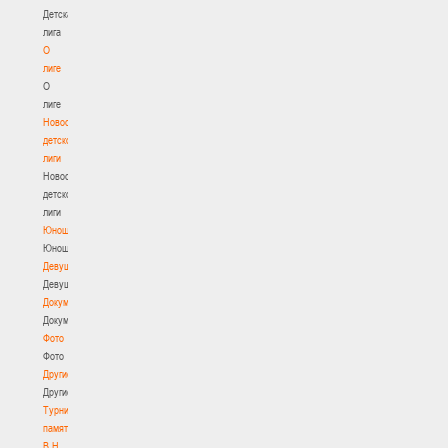
Детская
лига
О
лиге
О
лиге
Новости
детской
лиги
Новости
детской
лиги
Юноши
Юноши
Девушки
Девушки
Документы
Документы
Фото
Фото
Другие
Другие
Турнир
памяти
В.Н.