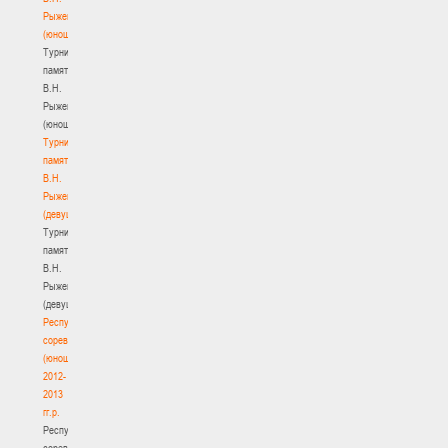
Рыженкова
(юноши)
Турнир
памяти
В.Н.
Рыженкова
(юноши)
Турнир
памяти
В.Н.
Рыженкова
(девушки)
Турнир
памяти
В.Н.
Рыженкова
(девушки)
Республиканские
соревнования
(юноши)
2012-
2013
гг.р.
Республиканские
соревнования