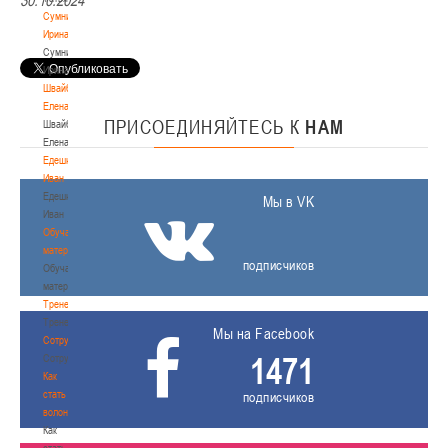
30.10.2024
Сумникова
Ирина
Сумникова
Ирина
Швайбович
Елена
ПРИСОЕДИНЯЙТЕСЬ
К
НАМ
Швайбович
Елена
Едешко
Иван
Едешко
Мы в VK
Иван
Обучающие
материалы
подписчиков
Обучающие
материалы
Тренерам
Тренерам
Мы на Facebook
Сотрудничество
1471
Сотрудничество
Как
стать
подписчиков
волонтером
Как
стать