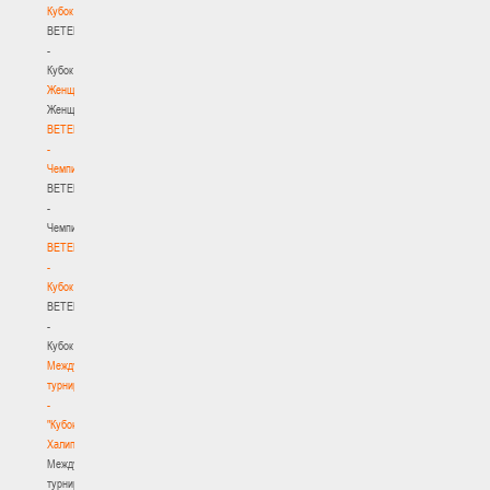
Кубок
BETERA
-
Кубок
Женщины
Женщины
BETERA
-
Чемпионат
BETERA
-
Чемпионат
BETERA
-
Кубок
BETERA
-
Кубок
Международный
турнир
-
"Кубок
Халипского"
Международный
турнир