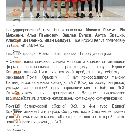
по
баскетбольной
статистике
Материалы
по
На тренировочный кэмп были вызваны:
Максим Лютыч, Ян
баскетбольной
Маринин, Илья Языкович, Вацлав Бугаев, Артем Брашко,
статистике
Алексей Шевченко, Иван Балдуев
. Все игроки ведут подготовку
Документы
на базе БК «МИНСК».
РКС
Документы
Главный тренер – Роман Гесть, тренер – Глеб Диковицкий.
РКС
– Сейчас наша основная задача – подойти в своей оптимальной
Положение
форме, сыгранными к решающему этапу Единой
о
Континентальной Лиги 3х3, который пройдет в эту субботу, –
переходах
рассказал Роман Юрьевич. – К нам присоединился Максим
Положение
Лютыч, игрок основной команды «МИНСК», которому, надеюсь,
о
удастся за короткий срок переключиться с 5х5 на 3х3.
переходах
Отрабатываем на тренировках больше тактические
Наши
взаимодействия, а также налаживаем командную коммуникацию.
чемпионы
Наши
Помимо белорусской сборной 3х3, в 4-м туре Единой
чемпионы
Континентальной Лиги «Кубок Содружества» в Смоленске примет
Белошапко
участие мужская команда «Шахтер», в состав которой также
Татьяна
вошли игроки нацкоманды 3х3.
Белошапко
Татьяна