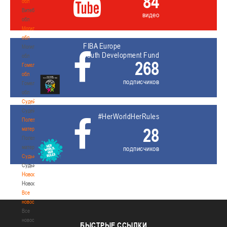
84
обл
Витебская
видео
обл
Могилевская
обл
FIBA Europe
Могилевская
Youth Development Fund
обл
268
Гомельская
обл
подписчиков
Гомельская
обл
Судейство
Судейство
#HerWorldHerRules
Полезные
28
материалы
Полезные
материалы
подписчиков
Судьи
Судьи
Новости
Новости
Все
новости
Все
новости
БЫСТРЫЕ
ССЫЛКИ