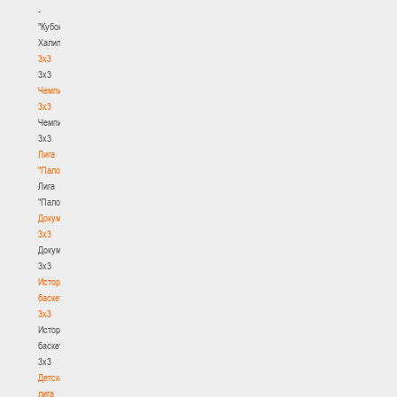
-
"Кубок
Халипского"
3x3
3x3
Чемпионат
3х3
Чемпионат
3х3
Лига
"Палова"
Лига
"Палова"
Документы
3х3
Документы
3х3
История
баскетбола
3х3
История
баскетбола
3х3
Детская
лига