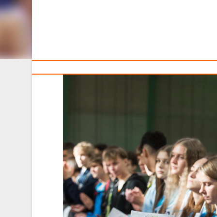
Тренерам
15 октября в легкоатлетическом манеже Белорусск
фестиваль «ISportFest», приуроченный к Году качеств