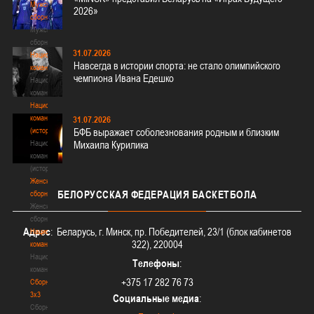
Мужские
2026»
сборные
Мужские
сборные
31.07.2026
Национальная
Навсегда в истории спорта: не стало олимпийского
команда
чемпиона Ивана Едешко
Национальная
команда
Национальная
команда
31.07.2026
(история)
БФБ выражает соболезнования родным и близким
Национальная
Михаила Курилика
команда
(история)
Женские
БЕЛОРУССКАЯ
ФЕДЕРАЦИЯ БАСКЕТБОЛА
сборные
Женские
сборные
Адрес
: Беларусь, г. Минск, пр. Победителей, 23/1 (блок кабинетов
Национальная
322), 220004
команда
Национальная
Телефоны
:
команда
+375 17 282 76 73
Сборные
3х3
Социальные медиа
:
Сборные