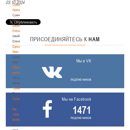
03.10.2024
Сумникова
Ирина
Сумникова
Ирина
Швайбович
Елена
Швайбович
ПРИСОЕДИНЯЙТЕСЬ
К
НАМ
Елена
Едешко
Иван
Едешко
Мы в VK
Иван
Обучающие
материалы
Обучающие
подписчиков
материалы
Тренерам
Тренерам
Мы на Facebook
Сотрудничество
Сотрудничество
1471
Как
стать
подписчиков
волонтером
Как
стать