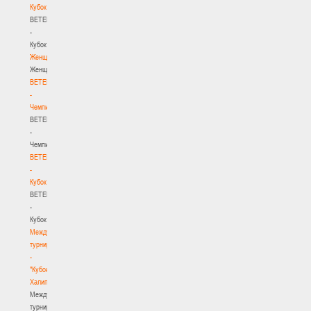
Кубок
BETERA
-
Кубок
Женщины
Женщины
BETERA
-
Чемпионат
BETERA
-
Чемпионат
BETERA
-
Кубок
BETERA
-
Кубок
Международный
турнир
-
"Кубок
Халипского"
Международный
турнир