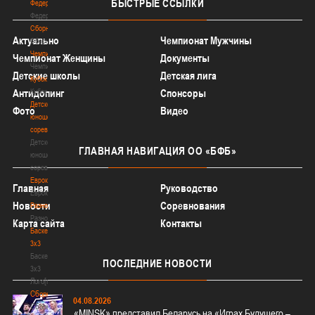
БЫСТРЫЕ
ССЫЛКИ
Федерация
Федерация
Сборные
Актуально
Чемпионат Мужчины
Сборные
Чемпионат
Чемпионат Женщины
Документы
Чемпионат
Детские школы
Детская лига
Кубок
Кубок
Антидопинг
Спонсоры
Детско-
Фото
Видео
юношеские
соревнования
Детско-
ГЛАВНАЯ
НАВИГАЦИЯ ОО «БФБ»
юношеские
соревнования
Еврокубки
Главная
Руководство
Еврокубки
Новости
Соревнования
Разное
Разное
Карта сайта
Контакты
Баскетбол
3х3
Баскетбол
ПОСЛЕДНИЕ
НОВОСТИ
3х3
Лого[modid=121]
Сборные
04.08.2026
Сборные
«MINSK» представил Беларусь на «Играх Будущего –