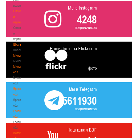
волонтером
Мы в Instagram
Спонсоры
4248
и
партнеры
подписчиков
Спонсоры
и
партнеры
Школы
Наши фото на Flickr.com
Школы
Минск
Минск
Минская
фото
обл
Минская
обл
Мы в Telegram
Брестская
обл
5611930
Брестская
обл
подписчиков
Гродненская
обл
Гродненская
обл
Наш канал BBF
Витебская