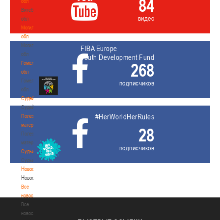
84
обл
Витебская
видео
обл
Могилевская
обл
Могилевская
FIBA Europe
обл
Youth Development Fund
Гомельская
268
обл
Гомельская
подписчиков
обл
Судейство
Судейство
#HerWorldHerRules
Полезные
материалы
28
Полезные
материалы
подписчиков
Судьи
Судьи
Новости
Новости
Все
новости
Все
новости