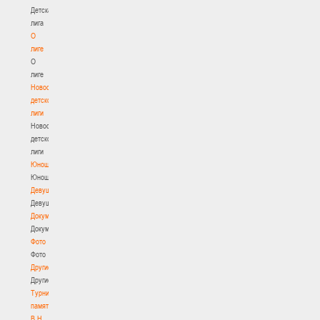
Детская
лига
О
лиге
О
лиге
Новости
детской
лиги
Новости
детской
лиги
Юноши
Юноши
Девушки
Девушки
Документы
Документы
Фото
Фото
Другие
Другие
Турнир
памяти
В.Н.