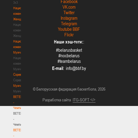
Facebook
3х3
VK.com
Национальная
Twitter
команда.
Instagram
Женщины
Telegram
Национальная
Youtube BBF
команда.
Flickr
Женщины
Наши хэш-теги:
:
Национальная
команда.
#belarusbasket
Мужчины
#nocbelarus
Национальная
#teambelarus
команда.
E-mail
:
Мужчины
Соревнования
Соревнования
Мужчины
© Белорусская федерация баскетбола, 2026
Мужчины
BETERA
Разработка сайта
ITG-SOFT </>
-
Чемпионат
BETERA
-
Чемпионат
BETERA
-