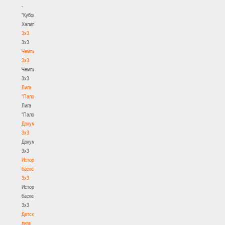
-
"Кубок
Халипского"
3x3
3x3
Чемпионат
3х3
Чемпионат
3х3
Лига
"Палова"
Лига
"Палова"
Документы
3х3
Документы
3х3
История
баскетбола
3х3
История
баскетбола
3х3
Детская
лига