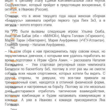
ведет к третьему этапу Единой Континентальной Лиги «Кубок
по
Содружества», который пройдет в предстоящее воскресенье, 6
баскетбольной
октября, в Иваново (Россия).
статистике
Отметим, что в июне текущего года наша женская сборная
Материалы
«Беларусь» завоевала серебро первого тура Лиги 3х3, а в
по
августе – золото второго этапа.
баскетбольной
статистике
На УТС были вызваны следующие игроки: Ульяна Скиба,
Документы
Анастасия Бабак (обе – «МИНСК»), Марта Головач («Горизонт»),
РКС
Мария Таран («Виктория»), Мария Ануфриенко («ЧГУ-Атланта»).
Документы
Главный тренер – Наталия Ануфриенко.
РКС
– На этом сборе к нам присоединились пару совсем юных, но
Положение
перспективных девчонок, с которыми мне удалось поработать во
о
время подготовки к Играм «Дети Азии», – рассказала Наталия
переходах
Валерьевна. – Уже стартовал регулярный сезон чемпионата
Положение
Беларуси по баскетболу 5х5, поэтому в этот раз мы не смогли
о
собрать всех наших спортсменок, которых хотели бы видеть. С
переходах
другой стороны, те девушки, что все-таки приехали на
Наши
тренировочный кэмп, находятся в отличной физической форме,
чемпионы
заряженные и настроенные на борьбу. Поэтому за эти несколько
Наши
дней постараемся отработать тактические взаимодействия,
чемпионы
вспомним комбинации и будем налаживать коммуникацию в
Белошапко
команде. А уже в Иваново к команде присоединится Яна
Татьяна
Голякова.
Белошапко
Татьяна