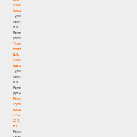
Рыженкова
(юноши)
Турнир
памяти
В.Н.
Рыженкова
(юноши)
Турнир
памяти
В.Н.
Рыженкова
(девушки)
Турнир
памяти
В.Н.
Рыженкова
(девушки)
Республиканские
соревнования
(юноши)
2012-
2013
гг.р.
Республиканские
соревнования