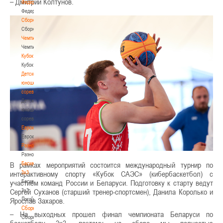
– Дмитрий Колтунов.
Федерация
Федерация
Сборные
Сборные
Чемпионат
Чемпионат
Кубок
Кубок
Детско-
юношеские
соревнования
Детско-
юношеские
соревнования
Еврокубки
Еврокубки
Разное
Разное
Баскетбол
В рамках мероприятий состоится международный турнир по
3х3
интерактивному спорту «Кубок САЭС» (кибербаскетбол) с
Баскетбол
участием команд России и Беларуси. Подготовку к старту ведут
3х3
Сергей Суханов (старший тренер-спортсмен), Данила Королько и
Лого[modid=121]
Ярослав Захаров.
Сборные
– На выходных прошел финал чемпионата Беларуси по
Сборные