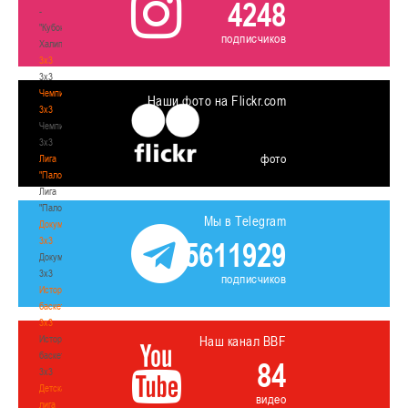
4248
-
"Кубок
подписчиков
Халипского"
3x3
3x3
Чемпионат
Наши фото на Flickr.com
3х3
Чемпионат
3х3
фото
Лига
"Палова"
Лига
"Палова"
Мы в Telegram
Документы
3х3
5611929
Документы
3х3
подписчиков
История
баскетбола
3х3
История
Наш канал BBF
баскетбола
84
3х3
Детская
видео
лига