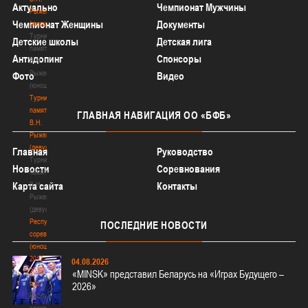
Актуально
Чемпионат Мужчины
Рыженкова
Чемпионат Женщины
Документы
(юноши)
Турнир
Детские школы
Детская лига
памяти
Антидопинг
Спонсоры
В.Н.
Рыженкова
Фото
Видео
(юноши)
Турнир
памяти
ГЛАВНАЯ
НАВИГАЦИЯ ОО «БФБ»
В.Н.
Рыженкова
(девушки)
Главная
Руководство
Турнир
Новости
Соревнования
памяти
В.Н.
Карта сайта
Контакты
Рыженкова
(девушки)
Республиканские
ПОСЛЕДНИЕ
НОВОСТИ
соревнования
(юноши)
2012-
04.08.2026
2013
«MINSK» представил Беларусь на «Играх Будущего –
гг.р.
2026»
Республиканские
соревнования