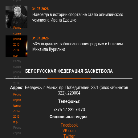
(юноши)
31.07.2026
2012-
Навсегда в истории спорта: не стало олимпийского
2013
чемпиона Ивана Едешко
гг.р.
Республиканские
соревнования
31.07.2026
(юноши)
БФБ выражает соболезнования родным и близким
2013-
Михаила Курилика
2014
гг.р.
Республиканские
соревнования
БЕЛОРУССКАЯ
ФЕДЕРАЦИЯ БАСКЕТБОЛА
(юноши)
2013-
2014
Адрес
: Беларусь, г. Минск, пр. Победителей, 23/1 (блок кабинетов
гг.р.
322), 220004
Республиканские
соревнования
Телефоны
:
(девушки)
+375 17 282 76 73
2012-
Социальные медиа
:
2013
гг.р.
Facebook
Республиканские
VK.com
соревнования
Twitter