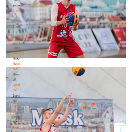
волонтером
Спонсоры
и
партнеры
Спонсоры
и
партнеры
Школы
Школы
Минск
Минск
Минская
обл
Минская
обл
Брестская
обл
Брестская
обл
Гродненская
обл
Гродненская
обл
Витебская