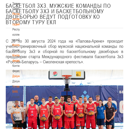
Тренерский
БАСКЕТБОЛ 3Х3. МУЖСКИЕ КОМАНДЫ ПО
совет
БАСКЕТБОЛУ 3Х3 И БАСКЕТБОЛЬНОМУ
Республиканская
ДВОЕБОРЬЮ ВЕДУТ ПОДГОТОВКУ КО
коллегия
ВТОРОМУ ТУРУ ЕКЛ
судей
Республиканская
коллегия
судей
С 26 по 30 августа 2024 года на «Палова-Арене» проходит
Контакты
учебно-тренировочный сбор мужской национальной команды по
Контакты
баскетболу 3х3 и сборной по баскетбольному двоеборью в
Контакты
преддверии старта Международного фестиваля баскетбола 3х3
федерации
«Россия-Беларусь – Смоленская крепость».
Контакты
федерации
Документы
Документы
Устав
БФБ
Устав
БФБ
Регламентирующие
документы
Регламентирующие
документы
Материалы