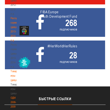
(девушки)
2012-
2013
FIBA Europe
гг.р.
Youth Development Fund
Республиканские
268
соревнования
(девушки)
подписчиков
2013-
2014
гг.р.
Республиканские
#HerWorldHerRules
соревнования
28
(девушки)
2013-
подписчиков
2014
гг.р.
Товарищеские
игры
(девушки)
Товарищеские
игры
(девушки)
ОДМ
БЫСТРЫЕ
ССЫЛКИ
2008-
2009