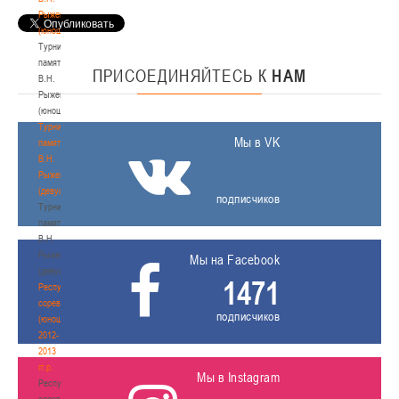
Рыженкова
(юноши)
Турнир
памяти
ПРИСОЕДИНЯЙТЕСЬ
К
НАМ
В.Н.
Рыженкова
(юноши)
Турнир
Мы в VK
памяти
В.Н.
Рыженкова
(девушки)
подписчиков
Турнир
памяти
В.Н.
Рыженкова
Мы на Facebook
(девушки)
1471
Республиканские
соревнования
подписчиков
(юноши)
2012-
2013
гг.р.
Мы в Instagram
Республиканские
соревнования