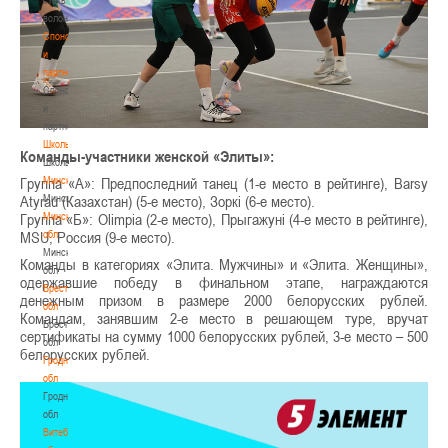
волонтером
Спонсоры
и
партнеры
Спонсоры
и
партнеры
Школы
Команды-участники женской «Элиты»:
Школы
Минск
Группа «А»: Предпоследний танец (1-е место в рейтинге), Barsy
Минск
Atyrau (Казахстан) (5-е место), Зоркi (6-е место).
Минская
Группа «Б»: Olimpia (2-е место), Прыгажунi (4-е место в рейтинге),
обл
MSU, Россия (9-е место).
Минская
Команды в категориях «Элита. Мужчины» и «Элита. Женщины»,
обл
одержавшие победу в финальном этапе, награждаются
Брестская
денежным призом в размере 2000 белорусских рублей.
обл
Командам, занявшим 2-е место в решающем туре, вручат
Брестская
сертификаты на сумму 1000 белорусских рублей, 3-е место – 500
обл
белорусских рублей.
Гродненская
обл
Гродненская
обл
Витебская