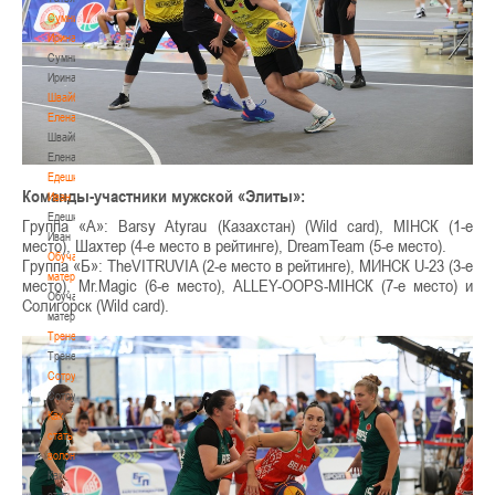
Сумникова
Ирина
Сумникова
Ирина
Швайбович
Елена
Швайбович
Елена
Едешко
Команды-участники мужской «Элиты»:
Иван
Едешко
Группа «А»: Barsy Atyrau (Казахстан) (Wild card), МIНСК (1-е
Иван
место), Шахтер (4-е место в рейтинге), DreamTeam (5-е место).
Обучающие
Группа «Б»: TheVITRUVIA (2-е место в рейтинге), МИНСК U-23 (3-е
материалы
место), Mr.Magic (6-е место), ALLEY-OOPS-МIНСК (7-е место) и
Обучающие
Солигорск (Wild card).
материалы
Тренерам
Тренерам
Сотрудничество
Сотрудничество
Как
стать
волонтером
Как
стать