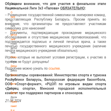
Обращаем внимание, что для участия в финальном этапе
Детская
Национальной Лиги 3х3 «Палова»
ОБЯЗАТЕЛЬНО
:
лига
О
– Размещение государственной символики на экипировке команд,
лиге
представляющих Республику Беларусь. Просим принять во
О
внимание, что организаторы не предоставляют участникам
лиге
символику для нанесения!
Новости
– Документы, подтверждающие прохождение медицинского
детской
обследования и отсутствие медицинских противопоказаний, что
лиги
подтверждается подписью и личной печатью врача, а также
Новости
печатью государственного медицинского учреждения (наличие
детской
печати медицинского учреждения обязательно).
лиги
Игроки, которые не выполнят условия регистрации, к участию в
Юноши
турнире не будут допущены!
Юноши
Девушки
Подробнее можно узнать по
ссылке
.
Девушки
Организаторы соревнований: Министерство спорта и туризма
Документы
Республики Беларусь, Белорусская федерация баскетбола,
Документы
ООО «Спорт-формат», «РЦОП по игровым видам спорта
Фото
«Дворец спорта», Минский городской исполнительный
Фото
комитет при поддержке партнеров и спонсоров.
Другие
Другие
21.08.2024
Турнир
памяти
В.Н.