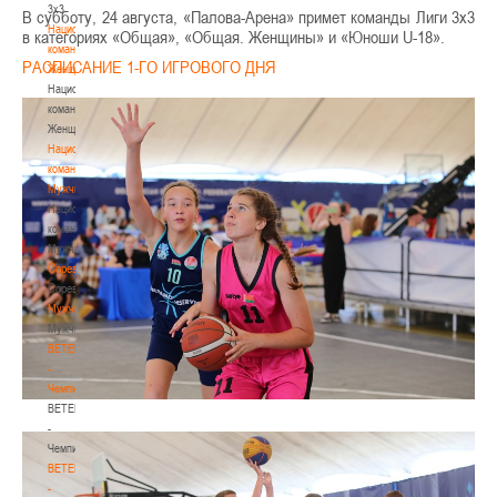
3х3
В субботу, 24 августа, «Палова-Арена» примет команды Лиги 3х3
Национальная
в категориях «Общая», «Общая. Женщины» и «Юноши U-18».
команда.
РАСПИСАНИЕ 1-ГО ИГРОВОГО ДНЯ
Женщины
Национальная
команда.
Женщины
Национальная
команда.
Мужчины
Национальная
команда.
Мужчины
Соревнования
Соревнования
Мужчины
Мужчины
BETERA
-
Чемпионат
BETERA
-
Чемпионат
BETERA
-