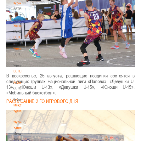
Кубок
BETERA
-
Кубок
Женщины
Женщины
BETERA
-
Чемпионат
BETERA
-
Чемпионат
BETERA
В воскресенье, 25 августа, решающие поединки состоятся в
-
следующих группах Национальной лиги «Палова»: «Девушки U-
Кубок
13», «Юноши U-13», «Девушки U-15», «Юноши U-15»,
BETERA
«Мобильный баскетбол».
-
Кубок
РАСПИСАНИЕ 2-ГО ИГРОВОГО ДНЯ
Международный
турнир
-
"Кубок
Халипского"
Международный
турнир