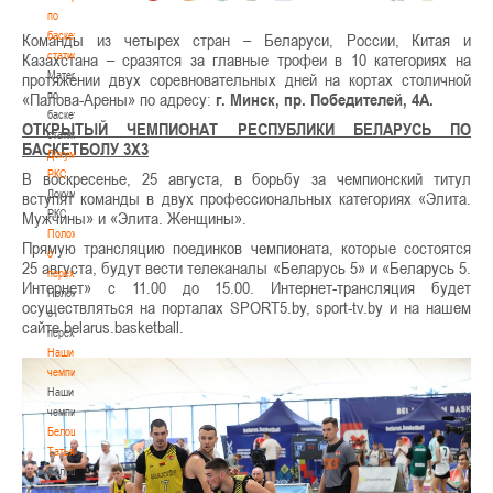
по
баскетбольной
Команды из четырех стран – Беларуси, России, Китая и
статистике
Казахстана – сразятся за главные трофеи в 10 категориях на
Материалы
протяжении двух соревновательных дней на кортах столичной
по
«Палова-Арены» по адресу:
г. Минск, пр. Победителей, 4А.
баскетбольной
ОТКРЫТЫЙ ЧЕМПИОНАТ РЕСПУБЛИКИ БЕЛАРУСЬ ПО
статистике
БАСКЕТБОЛУ 3Х3
Документы
РКС
В воскресенье, 25 августа, в борьбу за чемпионский титул
Документы
вступят команды в двух профессиональных категориях «Элита.
РКС
Мужчины» и «Элита. Женщины».
Положение
Прямую трансляцию поединков чемпионата, которые состоятся
о
25 августа, будут вести телеканалы «Беларусь 5» и «Беларусь 5.
переходах
Интернет» с 11.00 до 15.00. Интернет-трансляция будет
Положение
осуществляться на порталах SPORT5.by, sport-tv.by и на нашем
о
сайте belarus.basketball.
переходах
Наши
чемпионы
Наши
чемпионы
Белошапко
Татьяна
Белошапко
Татьяна