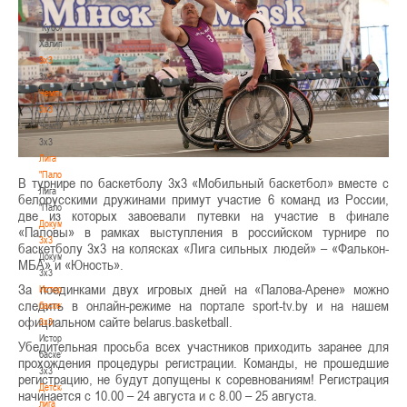
-
"Кубок
Халипского"
3x3
3x3
Чемпионат
3х3
Чемпионат
3х3
Лига
"Палова"
В турнире по баскетболу 3х3 «Мобильный баскетбол» вместе с
Лига
белорусскими дружинами примут участие 6 команд из России,
"Палова"
две из которых завоевали путевки на участие в финале
Документы
«Паловы» в рамках выступления в российском турнире по
3х3
баскетболу 3х3 на колясках «Лига сильных людей» – «Фалькон-
Документы
МБА» и «Юность».
3х3
За поединками двух игровых дней на «Палова-Арене» можно
История
следить в онлайн-режиме на портале sport-tv.by и на нашем
баскетбола
официальном сайте belarus.basketball.
3х3
История
Убедительная просьба всех участников приходить заранее для
баскетбола
прохождения процедуры регистрации. Команды, не прошедшие
3х3
регистрацию, не будут допущены к соревнованиям! Регистрация
Детская
начинается с 10.00 – 24 августа и с 8.00 – 25 августа.
лига