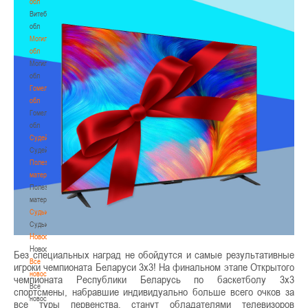
обл
Витебская
обл
Могилевская
обл
Могилевская
обл
Гомельская
обл
Гомельская
обл
Судейство
Судейство
Полезные
материалы
Полезные
материалы
Судьи
Судьи
Новости
Новости
Без специальных наград не обойдутся и самые результативные
Все
игроки чемпионата Беларуси 3х3! На финальном этапе Открытого
новости
чемпионата Республики Беларусь по баскетболу 3х3
Все
спортсмены, набравшие индивидуально больше всего очков за
новости
все туры первенства, станут обладателями телевизоров