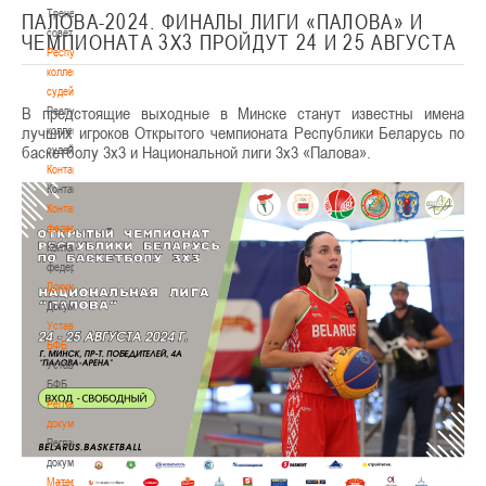
Тренерский
ПАЛОВА-2024. ФИНАЛЫ ЛИГИ «ПАЛОВА» И
совет
ЧЕМПИОНАТА 3Х3 ПРОЙДУТ 24 И 25 АВГУСТА
Республиканская
коллегия
судей
В предстоящие выходные в Минске станут известны имена
Республиканская
лучших игроков Открытого чемпионата Республики Беларусь по
коллегия
баскетболу 3х3 и Национальной лиги 3х3 «Палова».
судей
Контакты
Контакты
Контакты
федерации
Контакты
федерации
Документы
Документы
Устав
БФБ
Устав
БФБ
Регламентирующие
документы
Регламентирующие
документы
Материалы