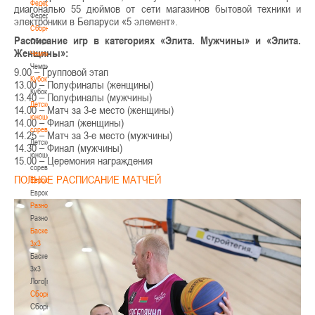
Федерация
диагональю 55 дюймов от сети магазинов бытовой техники и
Федерация
электроники в Беларуси «5 элемент».
Сборные
Расписание игр в категориях «Элита. Мужчины» и «Элита.
Сборные
Женщины»:
Чемпионат
Чемпионат
9.00 – Групповой этап
Кубок
13.00 – Полуфиналы (женщины)
Кубок
13.40 – Полуфиналы (мужчины)
Детско-
14.00 – Матч за 3-е место (женщины)
юношеские
14.00 – Финал (женщины)
соревнования
14.25 – Матч за 3-е место (мужчины)
Детско-
14.30 – Финал (мужчины)
юношеские
15.00 – Церемония награждения
соревнования
ПОЛНОЕ РАСПИСАНИЕ МАТЧЕЙ
Еврокубки
Еврокубки
Разное
Разное
Баскетбол
3х3
Баскетбол
3х3
Лого[modid=121]
Сборные
Сборные