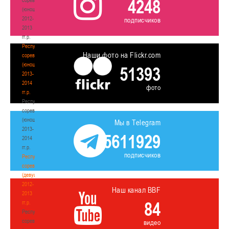
4248
(юноши)
2012-
подписчиков
2013
гг.р.
Республиканские
Наши фото на Flickr.com
соревнования
(юноши)
51393
2013-
2014
фото
гг.р.
Республиканские
соревнования
(юноши)
Мы в Telegram
2013-
5611929
2014
гг.р.
подписчиков
Республиканские
соревнования
(девушки)
2012-
Наш канал BBF
2013
84
гг.р.
Республиканские
соревнования
видео