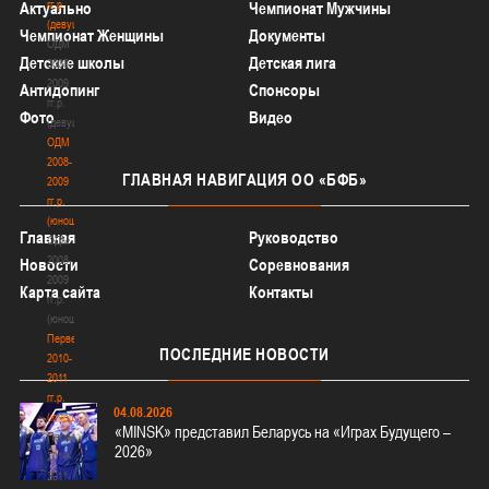
гг.р.
Актуально
Чемпионат Мужчины
(девушки)
Чемпионат Женщины
Документы
ОДМ
Детские школы
Детская лига
2008-
2009
Антидопинг
Спонсоры
гг.р.
Фото
Видео
(девушки)
ОДМ
2008-
ГЛАВНАЯ
НАВИГАЦИЯ ОО «БФБ»
2009
гг.р.
(юноши)
Главная
Руководство
ОДМ
2008-
Новости
Соревнования
2009
Карта сайта
Контакты
гг.р.
(юноши)
Первенство
ПОСЛЕДНИЕ
НОВОСТИ
2010-
2011
гг.р.
04.08.2026
(юноши)
«MINSK» представил Беларусь на «Играх Будущего –
Первенство
2026»
2010-
2011