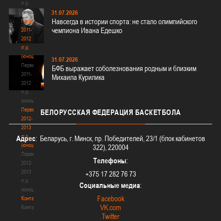
гг.р.
(юноши)
31.07.2026
Навсегда в истории спорта: не стало олимпийского
Первенство
чемпиона Ивана Едешко
2011-
2012
гг.р.
(юноши)
31.07.2026
Первенство
БФБ выражает соболезнования родным и близким
2011-
Михаила Курилика
2012
гг.р.
(юноши)
Первенство
БЕЛОРУССКАЯ
ФЕДЕРАЦИЯ БАСКЕТБОЛА
2012-
2013
гг.р.
Адрес
: Беларусь, г. Минск, пр. Победителей, 23/1 (блок кабинетов
(юноши)
322), 220004
Первенство
Телефоны
:
2012-
2013
+375 17 282 76 73
гг.р.
Социальные медиа
:
(юноши)
Facebook
Контакты
VK.com
Контакты
Twitter