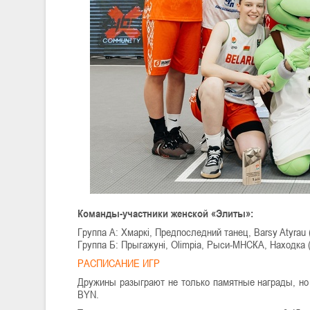
Команды-участники женской «Элиты»:
Группа А: Хмаркі, Предпоследний танец, Barsy Atyrau 
Группа Б: Прыгажуні, Olimpia, Рыси-МНСКА, Находка 
РАСПИСАНИЕ ИГР
Дружины разыграют не только памятные награды, но 
BYN.