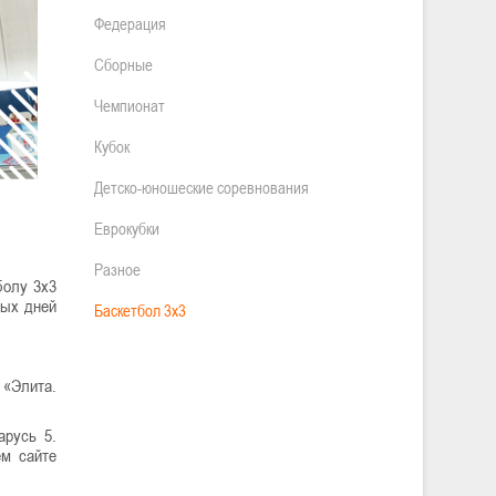
Федерация
Сборные
Чемпионат
Кубок
Детско-юношеские соревнования
Еврокубки
Разное
болу 3х3
ных дней
Баскетбол 3х3
 «Элита.
арусь 5.
ем сайте