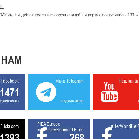
9.
-2024. На дебютном этапе соревнований на кортах состязались 199 к
К
НАМ
 Facebook
Мы в Telegram
Наш кана
1471
одписчиков
подписчиков
FIBA Europe
5611931
Flickr.com
#HerWorldHer
Youth Development Fund
1393
268