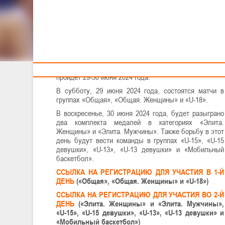
БАСКЕТБОЛУ 3Х3
Тренерам
II этап Открытого чемпионата Республики Беларусь
по баскетболу 3х3 и второй предварительный этап
Национальной лиги по баскетболу 3х3 «Палова»
пройдет 29-30 июня 2024 года.
В субботу, 29 июня 2024 года, состоятся матчи в
группах «Общая», «Общая. Женщины» и «U-18».
В воскресенье, 30 июня 2024 года, будет разыграно
два комплекта медалей в категориях «Элита.
Женщины» и «Элита. Мужчины». Также борьбу в этот
день будут вести команды в группах «U-15», «U-15
девушки», «U-13», «U-13 девушки» и «Мобильный
баскетбол».
ССЫЛКА НА РЕГИСТРАЦИЮ ДЛЯ УЧАСТИЯ В 1-Й
ДЕНЬ
(«Общая», «Общая. Женщины» и «U-18»)
ССЫЛКА НА РЕГИСТРАЦИЮ ДЛЯ УЧАСТИЯ ВО 2-Й
ДЕНЬ
(«Элита. Женщины» и «Элита. Мужчины»,
«U-15», «U-15 девушки», «U-13», «U-13 девушки» и
«Мобильный баскетбол»)