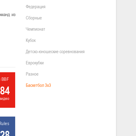
Федерация
оманд из
Сборные
Чемпионат
Кубок
Детско-юношеские соревнования
Еврокубки
Разное
л BBF
Баскетбол 3х3
84
видео
Rules
28