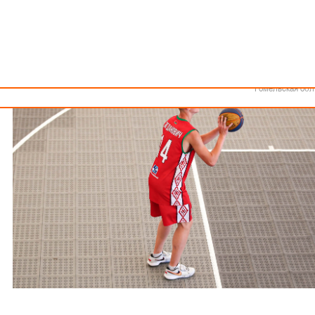
Как стать волонтером
Минск
Спонсоры и партнеры
Минская обл
Брестская обл
Гродненская об
Витебская обл
Могилевская об
Гомельская обл