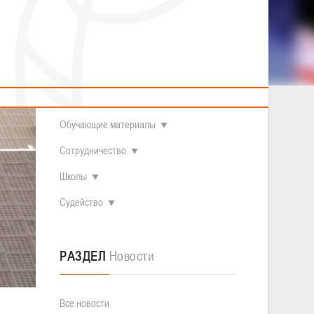
2014 гг.р.
Полезные материалы
Товарищеские игры (девушки)
О федерации
Судьи
ОДМ 2008-2009 гг.р. (девушки)
ОДМ 2008-2009 гг.р. (юноши)
Контакты
л
Первенство 2010-2011 гг.р. (юноши)
Первенство 2011-2012 гг.р. (юноши)
Документы
л
Первенство 2012-2013 гг.р. (юноши)
Наши чемпионы
Обучающие материалы
Сотрудничество
Школы
Судейство
РАЗДЕЛ
Новости
Все новости