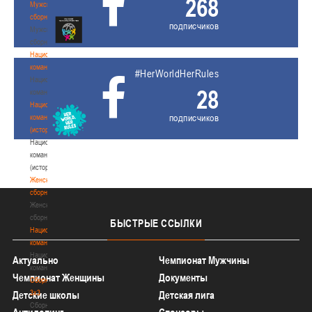
268
Мужские
сборные
подписчиков
Мужские
сборные
Национальная
команда
#HerWorldHerRules
Национальная
28
команда
Национальная
подписчиков
команда
(история)
Национальная
команда
(история)
Женские
сборные
Женские
сборные
БЫСТРЫЕ
ССЫЛКИ
Национальная
команда
Национальная
Актуально
Чемпионат Мужчины
команда
Чемпионат Женщины
Документы
Сборные
3х3
Детские школы
Детская лига
Сборные