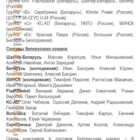
Группа «А»: FlashBasket (Беларусь), Шахтер-Беларусь, Severny
Сумникова
(Россия)
Ирина
Группа «В»: Серебрянка (Беларусь), Khimki Power (Россия),
Сумникова
ЦССТ-РЭА-СГУС U-24 (Россия)
Ирина
Группа «С»: КС-AD (Беларусь), NNTU (Россия), МИНСК
Швайбович
(молодежная)
Елена
Группа «D»: Красная Пахра (Россия), Вспышка (Россия),
Швайбович
Беларусь (молодежная)
Елена
Составы белорусских команд
Едешко
Иван
Шахтер-Беларусь
: Максим Коратцов, Илья Милашевский,
Едешко
Алексей Навойчик, Антон Зарецкий
Иван
Беларусь (молодежная):
Иван Балдуев, Алексей Юдкин,
Обучающие
Алексей Шевченко, Алексей Балдин
материалы
МИНСК (молодежная):
Тимофей Поролев, Ростислав Макавчик,
Обучающие
Иван Литарный, Микита Дашкевич
материалы
FlashBasket:
Валерий Аврамов, Денис Сиватский, Роман
Тренерам
Веробей, Павел Вилькоцкий.
Тренерам
KC-AD:
Олег Чибисов, Одиссей Делянов, Андрей Радишевский,
Сотрудничество
Геннадий Захар
Сотрудничество
Вспышка:
Виталий Лебедев, Тимофей Карпук, Евгений
Как
Коновалик, Юрий Черепанов
стать
Серебрянка:
Дмитрий Данилик, Артем Козлов, Александр
волонтером
Кудрявцев, Сергей Войтехович.
Как
Среди участников в составах белорусских команд – 6
стать