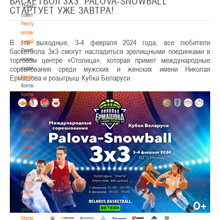
БАСКЕТБОЛ 3Х3. PALOVA-SNOWBALL
Тренерский
СТАРТУЕТ УЖЕ ЗАВТРА!
совет
Республиканская
коллегия
В эти выходные, 3-4 февраля 2024 года, все любители
судей
баскетбола 3х3 смогут насладиться зрелищными поединками в
Республиканская
торговом центре «Столица», которая примет международные
коллегия
соревнования среди мужских и женских имени Николая
судей
Ермашова и розыгрыш Кубка Беларуси.
Контакты
Контакты
Контакты
федерации
Контакты
федерации
Документы
Документы
Устав
БФБ
Устав
БФБ
Регламентирующие
документы
Регламентирующие
документы
Материалы