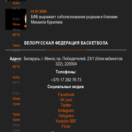
Кубок
BETERA
31.07.2026
-
БФБ выражает соболезнования родным и близким
Кубок
Михаила Курилика
Женщины
Женщины
BETERA
-
БЕЛОРУССКАЯ
ФЕДЕРАЦИЯ БАСКЕТБОЛА
Чемпионат
BETERA
-
Адрес
: Беларусь, г. Минск, пр. Победителей, 23/1 (блок кабинетов
Чемпионат
322), 220004
BETERA
Телефоны
:
-
Кубок
+375 17 282 76 73
BETERA
Социальные медиа
:
-
Кубок
Facebook
Международный
VK.com
турнир
Twitter
-
Instagram
"Кубок
Telegram
Халипского"
Youtube BBF
Международный
Flickr
турнир