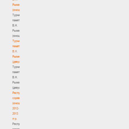
Рыженкова
(юноши)
Турнир
памяти
В.Н.
Рыженкова
(юноши)
Турнир
памяти
В.Н.
Рыженкова
(девушки)
Турнир
памяти
В.Н.
Рыженкова
(девушки)
Республиканские
соревнования
(юноши)
2012-
2013
гг.р.
Республиканские
соревнования