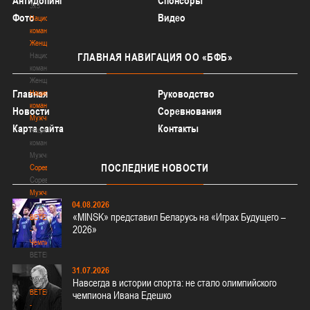
Антидопинг
Спонсоры
3х3
Фото
Видео
Национальная
команда.
Женщины
Национальная
ГЛАВНАЯ
НАВИГАЦИЯ ОО «БФБ»
команда.
Женщины
Главная
Руководство
Национальная
команда.
Новости
Соревнования
Мужчины
Карта сайта
Контакты
Национальная
команда.
Мужчины
ПОСЛЕДНИЕ
НОВОСТИ
Соревнования
Соревнования
Мужчины
04.08.2026
Мужчины
«MINSK» представил Беларусь на «Играх Будущего –
BETERA
2026»
-
Чемпионат
BETERA
-
31.07.2026
Чемпионат
Навсегда в истории спорта: не стало олимпийского
BETERA
чемпиона Ивана Едешко
-