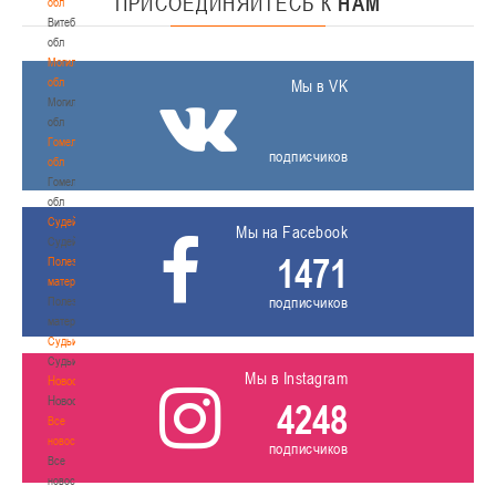
ПРИСОЕДИНЯЙТЕСЬ
К
НАМ
обл
Витебская
обл
Могилевская
обл
Мы в VK
Могилевская
обл
Гомельская
подписчиков
обл
Гомельская
обл
Судейство
Мы на Facebook
Судейство
1471
Полезные
материалы
подписчиков
Полезные
материалы
Судьи
Судьи
Мы в Instagram
Новости
Новости
4248
Все
новости
подписчиков
Все
новости