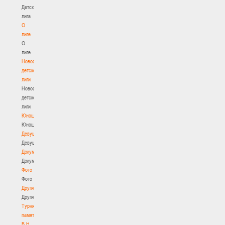
Детская
лига
О
лиге
О
лиге
Новости
детской
лиги
Новости
детской
лиги
Юноши
Юноши
Девушки
Девушки
Документы
Документы
Фото
Фото
Другие
Другие
Турнир
памяти
В.Н.