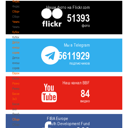
Федерация
Федерация
Наши фото на Flickr.com
Сборные
51393
Сборные
Чемпионат
фото
Чемпионат
Кубок
Кубок
Детско-
Мы в Telegram
юношеские
5611929
соревнования
Детско-
подписчиков
юношеские
соревнования
Еврокубки
Еврокубки
Наш канал BBF
Разное
Разное
84
Баскетбол
3х3
видео
Баскетбол
3х3
Лого[modid=121]
FIBA Europe
Сборные
Youth Development Fund
Сборные