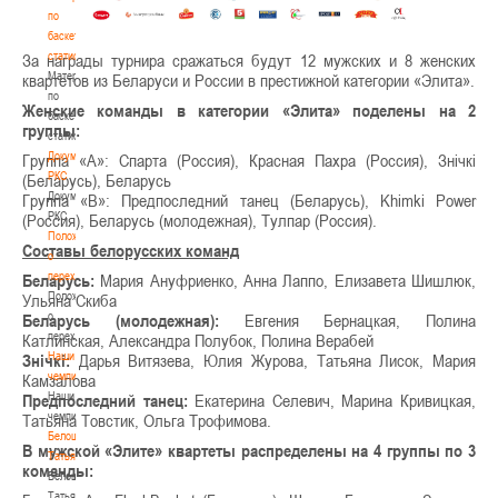
по
баскетбольной
статистике
За награды турнира сражаться будут 12 мужских и 8 женских
Материалы
квартетов из Беларуси и России в престижной категории «Элита».
по
Женские команды в категории «Элита» поделены на 2
баскетбольной
группы:
статистике
Документы
Группа «А»: Спарта (Россия), Красная Пахра (Россия), Знічкі
РКС
(Беларусь), Беларусь
Документы
Группа «B»: Предпоследний танец (Беларусь), Khimki Power
РКС
(Россия), Беларусь (молодежная), Тулпар (Россия).
Положение
Составы белорусских команд
о
переходах
Беларусь:
Мария Ануфриенко, Анна Лаппо, Елизавета Шишлюк,
Положение
Ульяна Скиба
о
Беларусь (молодежная):
Евгения Бернацкая, Полина
переходах
Катлинская, Александра Полубок, Полина Верабей
Наши
Знічкі:
Дарья Витязева, Юлия Журова, Татьяна Лисок, Мария
чемпионы
Камзалова
Наши
Предпоследний танец:
Екатерина Селевич, Марина Кривицкая,
чемпионы
Татьяна Товстик, Ольга Трофимова.
Белошапко
В мужской «Элите» квартеты распределены на 4 группы по 3
Татьяна
команды:
Белошапко
Татьяна