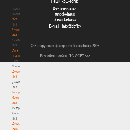
Наши хэш-теги:
:
-
#belarusbasket
"Кубок
#nocbelarus
Халипского"
#teambelarus
3x3
3x3
E-mail
:
Чемпионат
3х3
Чемпионат
© Белорусская федерация баскетбола, 2026
3х3
Лига
Разработка сайта
ITG-SOFT </>
"Палова"
Лига
"Палова"
Документы
3х3
Документы
3х3
История
баскетбола
3х3
История
баскетбола
3х3
Детская
лига