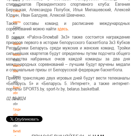
стипендиатов Президентского спортивного клуба: Евгения
волонтером
Бернацкая, Александра Полубок, Илья Милашевский, Алексей
Спонсоры
Юдкин, Иван Балдуев, Алексей Шевченко.
и
партнеры
Также составы команд и расписание международных
Спонсоры
соревнований можно найти
здесь
.
и
В рамках «Palova-Snowball 3х3» также состоится награждение
партнеры
призеров первого в истории белорусского баскетбола 3х3 Кубков
Школы
Республики Беларусь среди мужских и женских команд. Тройки
Школы
сильнейших квартетов будут определены путем подсчета общего
Минск
количества набранных очков каждой команды за два дня
Минск
международных соревнований – лучшим будут вручены медали
Минская
и специальные призы от Белорусской федерации баскетбола.
обл
Минская
Прямую трансляцию двух игровых дней будут вести телеканалы
обл
«Беларусь 5» и «Беларусь 5. Интернет», а также интернет-
Брестская
порталы SPORT5.by, sport-tv.by, belarus.basketball.
обл
02.02.2024
Брестская
обл
Гродненская
обл
Гродненская
обл
Витебская