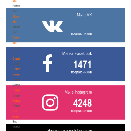
обл
Витебская
обл
Мы в VK
Могилевская
обл
Могилевская
обл
подписчиков
Гомельская
обл
Гомельская
Мы на Facebook
обл
Судейство
1471
Судейство
Полезные
подписчиков
материалы
Полезные
материалы
Судьи
Мы в Instagram
Судьи
4248
Новости
Новости
подписчиков
Все
новости
Все
новости
Наши фото на Flickr.com