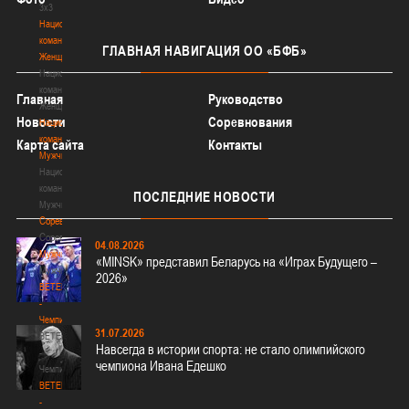
3х3
Национальная
команда.
ГЛАВНАЯ
НАВИГАЦИЯ ОО «БФБ»
Женщины
Национальная
команда.
Главная
Руководство
Женщины
Новости
Соревнования
Национальная
команда.
Карта сайта
Контакты
Мужчины
Национальная
команда.
ПОСЛЕДНИЕ
НОВОСТИ
Мужчины
Соревнования
Соревнования
04.08.2026
Мужчины
«MINSK» представил Беларусь на «Играх Будущего –
Мужчины
2026»
BETERA
-
Чемпионат
31.07.2026
BETERA
Навсегда в истории спорта: не стало олимпийского
-
чемпиона Ивана Едешко
Чемпионат
BETERA
-