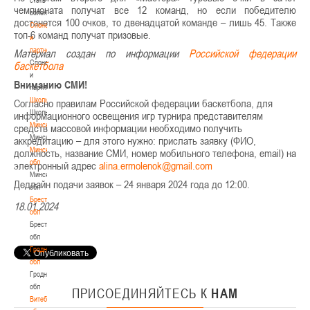
чемпионата получат все 12 команд, но если победителю
волонтером
достанется 100 очков, то двенадцатой команде – лишь 45. Также
Спонсоры
топ-6 команд получат призовые.
и
партнеры
Материал создан по информации
Российской федерации
Спонсоры
баскетбола
и
Вниманию СМИ!
партнеры
Школы
Согласно правилам Российской федерации баскетбола, для
Школы
информационного освещения игр турнира представителям
Минск
средств массовой информации необходимо получить
Минск
аккредитацию – для этого нужно: прислать заявку (ФИО,
Минская
должность, название СМИ, номер мобильного телефона, email) на
обл
электронный адрес
Минская
Дедлайн подачи заявок – 24 января 2024 года до 12:00.
обл
Брестская
18.01.2024
обл
Брестская
обл
Гродненская
обл
Гродненская
обл
ПРИСОЕДИНЯЙТЕСЬ
К
НАМ
Витебская