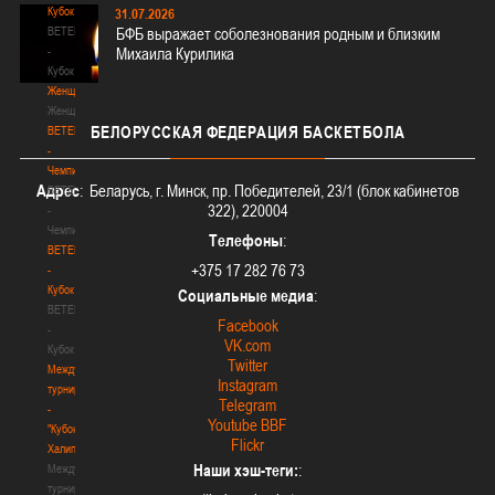
Кубок
31.07.2026
BETERA
БФБ выражает соболезнования родным и близким
-
Михаила Курилика
Кубок
Женщины
Женщины
БЕЛОРУССКАЯ
ФЕДЕРАЦИЯ БАСКЕТБОЛА
BETERA
-
Чемпионат
Адрес
: Беларусь, г. Минск, пр. Победителей, 23/1 (блок кабинетов
BETERA
322), 220004
-
Чемпионат
Телефоны
:
BETERA
+375 17 282 76 73
-
Кубок
Социальные медиа
:
BETERA
Facebook
-
VK.com
Кубок
Twitter
Международный
Instagram
турнир
Telegram
-
Youtube BBF
"Кубок
Flickr
Халипского"
Наши хэш-теги:
:
Международный
турнир