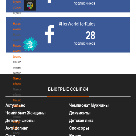
Мужские
подписчиков
сборные
Мужские
сборные
#HerWorldHerRules
Национальная
команда
28
Национальная
команда
подписчиков
Национальная
команда
(история)
Национальная
команда
(история)
Женские
сборные
БЫСТРЫЕ
ССЫЛКИ
Женские
сборные
Национальная
Актуально
Чемпионат Мужчины
команда
Национальная
Чемпионат Женщины
Документы
команда
Детские школы
Детская лига
Сборные
Антидопинг
Спонсоры
3х3
Сборные
Фото
Видео