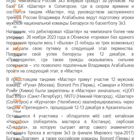
Игры чемпионата России 3х3 впервые пройдут за рубежом. На
по
базе БК «Шахтер» в Солигорске, где в скором времени и
баскетбольной
состоится тандем «Мастер», под руководством заслуженного
статистике
тренера России Владимира Агабабьяна ведут подготовку игроки
Материалы
мужской национальной команды Беларуси по баскетболу 3х3.
по
Напомним, что дебютировал «Шахтёр» на чемпионате более чем
баскетбольной
уверенно. 26 ноября 2023 года в Обнинске «горняки» без единого
статистике
поражения прошли весь I «Вызов» (3 победы из трех возможных)
Документы
и забрали свою путевку в следующий этап первенства.
РКС
Повторили свой успех белорусы уже 12 декабря, в
Документы
«Претенденте», где также трижды оказывались сильнее
РКС
соперников – это позволило подопечным Владимира Агабабьяна
Положение
пройти на следующий этап, в «Мастер».
о
переходах
В предстоящем тандеме «Мастер» примут участие 12 мужских
Положение
команд. «Руна» (Москва), Bionord Pro (Пермь), «Самара» и Khimki
о
Power (Химки) были закреплены в «Мастере» изначально; «ЦОП
переходах
Bad Boys» (Санкт-Петербург), NNTU (Нижний Новгород), «Шахтер»
Наши
(Солигорск) и «Курчатов» (Челябинск) квалифицировались через
чемпионы
тандем «Претендент», прошедший 12-13 декабря в Архангельске.
Наши
Оставшиеся 4 участника – обладатели wild card: китайская
чемпионы
«Hangzhou» (победитель мастерса в Костанце), сербская
Белошапко
«Zvezdara», за которую сыграет автор самого знаменитого
Татьяна
победного броска в истории 3х3 (в финале Мирового тура-2017)
Белошапко
Богдан Драгович, а также российские команды Bionord (Пермь) и
Татьяна