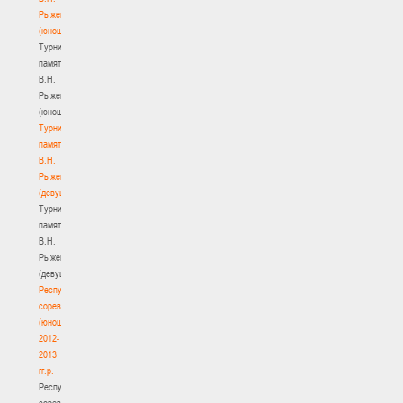
Рыженкова
(юноши)
Турнир
памяти
В.Н.
Рыженкова
(юноши)
Турнир
памяти
В.Н.
Рыженкова
(девушки)
Турнир
памяти
В.Н.
Рыженкова
(девушки)
Республиканские
соревнования
(юноши)
2012-
2013
гг.р.
Республиканские
соревнования