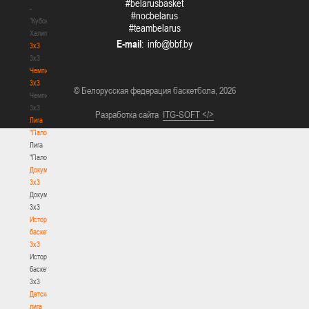
#belarusbasket
-
#nocbelarus
"Кубок
#teambelarus
Халипского"
E-mail
:
3x3
3x3
Чемпионат
3х3
© Белорусская федерация баскетбола, 2026
Чемпионат
3х3
Разработка сайта
ITG-SOFT </>
Лига
"Палова"
Лига
"Палова"
Документы
3х3
Документы
3х3
История
баскетбола
3х3
История
баскетбола
3х3
Детская
лига