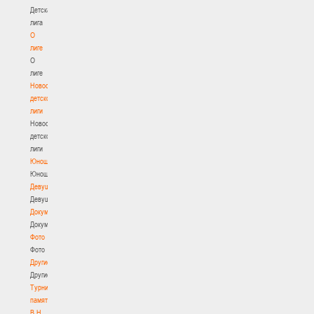
Детская
лига
О
лиге
О
лиге
Новости
детской
лиги
Новости
детской
лиги
Юноши
Юноши
Девушки
Девушки
Документы
Документы
Фото
Фото
Другие
Другие
Турнир
памяти
В.Н.