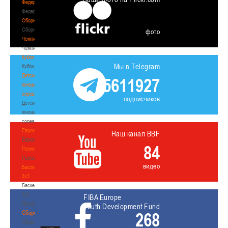
Федерация
Федерация
Сборные
Сборные
фото
Чемпионат
Чемпионат
Кубок
Мы в Telegram
Кубок
Детско-
5611927
юношеские
соревнования
подписчиков
Детско-
юношеские
соревнования
Еврокубки
Наш канал BBF
Еврокубки
84
Разное
Разное
видео
Баскетбол
3х3
Баскетбол
3х3
FIBA Europe
Лого[modid=121]
Youth Development Fund
Сборные
268
Сборные