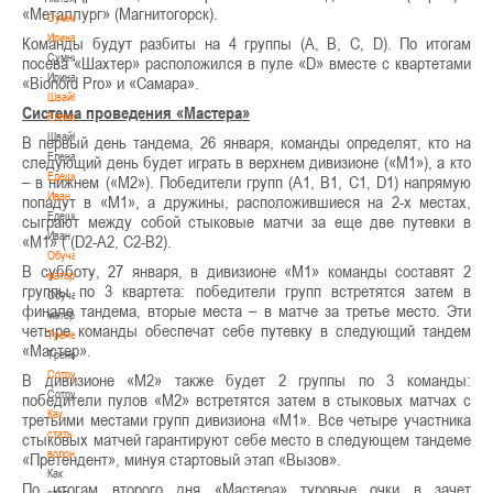
«Металлург» (Магнитогорск).
Сумникова
Ирина
Команды будут разбиты на 4 группы (A, B, C, D). По итогам
Сумникова
посева «Шахтер» расположился в пуле «D» вместе с квартетами
Ирина
«Bionord Pro» и «Самара».
Швайбович
Система проведения «Мастера»
Елена
Швайбович
В первый день тандема, 26 января, команды определят, кто на
Елена
следующий день будет играть в верхнем дивизионе («М1»), а кто
Едешко
– в нижнем («М2»). Победители групп (А1, B1, C1, D1) напрямую
Иван
попадут в «М1», а дружины, расположившиеся на 2-х местах,
Едешко
сыграют между собой стыковые матчи за еще две путевки в
Иван
«М1» ( (D2-A2, C2-B2).
Обучающие
В субботу, 27 января, в дивизионе «М1» команды составят 2
материалы
группы по 3 квартета: победители групп встретятся затем в
Обучающие
финале тандема, вторые места – в матче за третье место. Эти
материалы
четыре команды обеспечат себе путевку в следующий тандем
Тренерам
«Мастер».
Тренерам
Сотрудничество
В дивизионе «М2» также будет 2 группы по 3 команды:
Сотрудничество
победители пулов «М2» встретятся затем в стыковых матчах с
Как
третьими местами групп дивизиона «М1». Все четыре участника
стать
стыковых матчей гарантируют себе место в следующем тандеме
волонтером
«Претендент», минуя стартовый этап «Вызов».
Как
По итогам второго дня «Мастера» туровые очки в зачет
стать