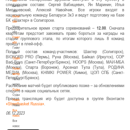
обл
следующем составе: Сергей Вабищевич, Ян Маринин, Илья
Витебская
Милашевский, Алексей Навойчик. Все игроки входят в
обл
национальную команду Беларуси 3х3 и ведут подготовку на базе
Могилевская
БК ​​«Шахтер» в Солигорске.
обл
Могилевская
Предварительное время старта соревнований –
12.00
. Сначала
обл
квартетам предстоит завоевать право бороться за награды на
Гомельская
стадии группового этапа, по итогам которого лишь 8 команд
обл
пройдут в плей-офф.
Гомельская
Полный состав команд-участников: Шахтер (Солигорск),
обл
BIONORD PRO (Пермь), Руна (Москва), Байкал (Иркутск), COP
Судейство
Bad Boys (Санкт-Петербург/Брянск), HOOPS (Москва), МАИ-МБА
Судейство
(Москва), Спарта (Воронеж), Арсенал Тула (Тула), РОДИНА
Полезные
МЕДИА (Москва), KHIMKI POWER (Химки), ЦОП СПБ (Санкт-
материалы
Петербург/Брянск).
Полезные
материалы
Расписание матчей будет опубликовано позже – за обновлениями
Судьи
следите в наших социальных сетях.
Судьи
Прямая трансляция игр будет доступна в группе Вконтакте
Новости
«Streetbasket Russia»
.
Новости
Все
06.12.2023
новости
Все
новости