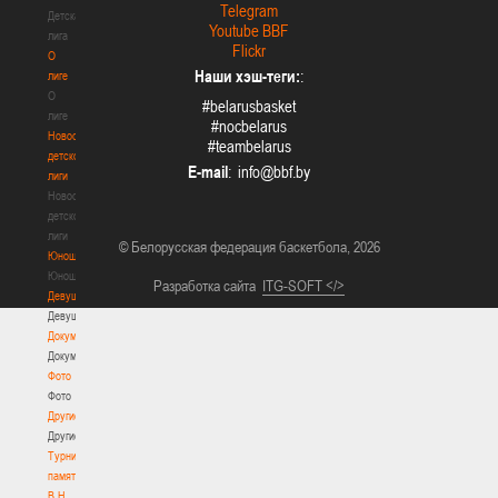
Telegram
Детская
Youtube BBF
лига
Flickr
О
Наши хэш-теги:
:
лиге
О
#belarusbasket
лиге
#nocbelarus
Новости
#teambelarus
детской
E-mail
:
лиги
Новости
детской
лиги
© Белорусская федерация баскетбола, 2026
Юноши
Юноши
Разработка сайта
ITG-SOFT </>
Девушки
Девушки
Документы
Документы
Фото
Фото
Другие
Другие
Турнир
памяти
В.Н.