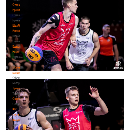
Сумникова
Ирина
Сумникова
Ирина
Швайбович
Елена
Швайбович
Елена
Едешко
Иван
Едешко
Иван
Обучающие
материалы
Обучающие
материалы
Тренерам
Тренерам
Сотрудничество
Сотрудничество
Как
стать
волонтером
Как
стать