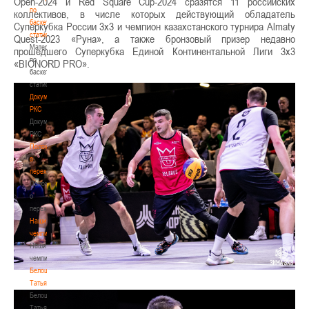
Open-2024 и Red Square Cup-2024 сразятся 11 российских
по
коллективов, в числе которых действующий обладатель
баскетбольной
Суперкубка России 3х3 и чемпион казахстанского турнира Almaty
статистике
Quest-2023 «Руна», а также бронзовый призер недавно
Материалы
прошедшего Суперкубка Единой Континентальной Лиги 3x3
по
«BIONORD PRO».
баскетбольной
статистике
Документы
РКС
Документы
РКС
Положение
о
переходах
Положение
о
переходах
Наши
чемпионы
Наши
чемпионы
Белошапко
Татьяна
Белошапко
Татьяна