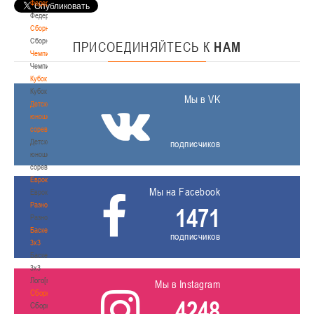
Федерация
Федерация
Сборные
Сборные
ПРИСОЕДИНЯЙТЕСЬ
К
НАМ
Чемпионат
Чемпионат
Кубок
Кубок
Мы в VK
Детско-
юношеские
соревнования
Детско-
подписчиков
юношеские
соревнования
Еврокубки
Мы на Facebook
Еврокубки
Разное
1471
Разное
Баскетбол
подписчиков
3х3
Баскетбол
3х3
Лого[modid=121]
Мы в Instagram
Сборные
4248
Сборные