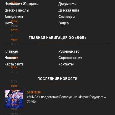
Кубок
Чемпионат Женщины
Документы
BETERA
Детские школы
Детская лига
-
Антидопинг
Спонсоры
Кубок
Женщины
Фото
Видео
Женщины
BETERA
-
ГЛАВНАЯ
НАВИГАЦИЯ ОО «БФБ»
Чемпионат
BETERA
-
Главная
Руководство
Чемпионат
Новости
Соревнования
BETERA
-
Карта сайта
Контакты
Кубок
BETERA
-
ПОСЛЕДНИЕ
НОВОСТИ
Кубок
Международный
турнир
04.08.2026
-
«MINSK» представил Беларусь на «Играх Будущего –
"Кубок
2026»
Халипского"
Международный
турнир