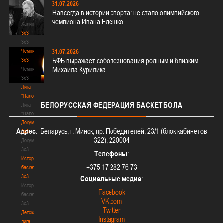
31.07.2026
-
Навсегда в истории спорта: не стало олимпийского
"Кубок
чемпиона Ивана Едешко
Халипского"
3x3
3x3
Чемпионат
31.07.2026
БФБ выражает соболезнования родным и близким
3х3
Михаила Курилика
Чемпионат
3х3
Лига
"Палова"
БЕЛОРУССКАЯ
ФЕДЕРАЦИЯ БАСКЕТБОЛА
Лига
"Палова"
Документы
Адрес
: Беларусь, г. Минск, пр. Победителей, 23/1 (блок кабинетов
3х3
322), 220004
Документы
3х3
Телефоны
:
История
+375 17 282 76 73
баскетбола
3х3
Социальные медиа
:
История
Facebook
баскетбола
VK.com
3х3
Twitter
Детская
Instagram
лига