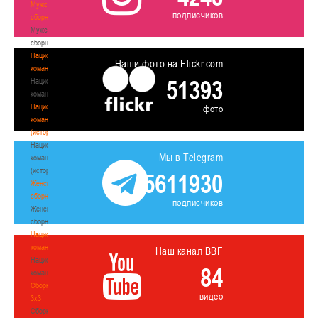
Мужские
подписчиков
сборные
Мужские
сборные
Национальная
Наши фото на Flickr.com
команда
51393
Национальная
команда
Национальная
фото
команда
(история)
Национальная
Мы в Telegram
команда
(история)
5611930
Женские
сборные
подписчиков
Женские
сборные
Национальная
команда
Наш канал BBF
Национальная
84
команда
Сборные
видео
3х3
Сборные