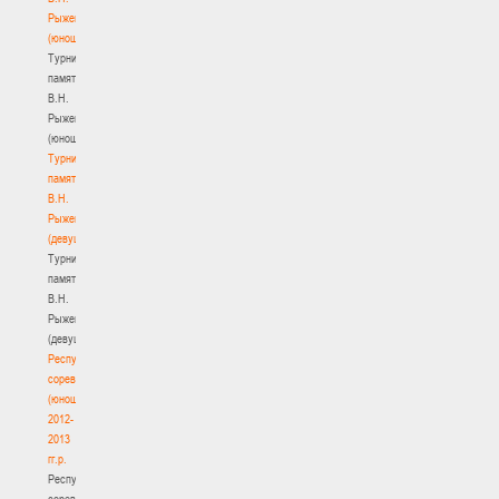
Рыженкова
(юноши)
Турнир
памяти
В.Н.
Рыженкова
(юноши)
Турнир
памяти
В.Н.
Рыженкова
(девушки)
Турнир
памяти
В.Н.
Рыженкова
(девушки)
Республиканские
соревнования
(юноши)
2012-
2013
гг.р.
Республиканские
соревнования