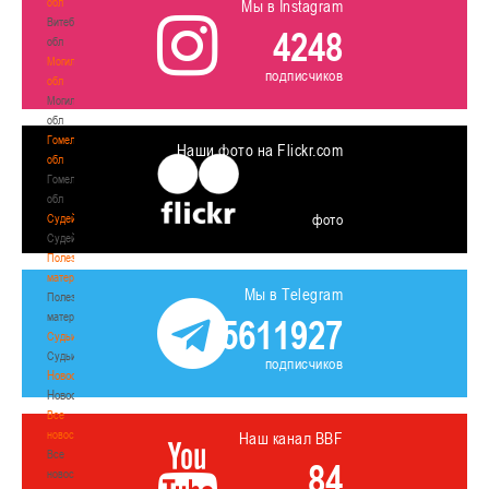
обл
Мы в Instagram
Витебская
4248
обл
Могилевская
подписчиков
обл
Могилевская
обл
Гомельская
Наши фото на Flickr.com
обл
Гомельская
обл
фото
Судейство
Судейство
Полезные
материалы
Мы в Telegram
Полезные
материалы
5611927
Судьи
Судьи
подписчиков
Новости
Новости
Все
новости
Наш канал BBF
Все
84
новости