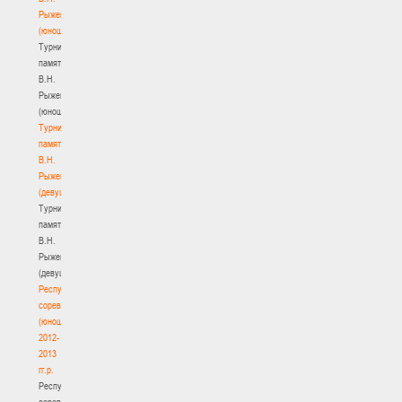
Рыженкова
(юноши)
Турнир
памяти
В.Н.
Рыженкова
(юноши)
Турнир
памяти
В.Н.
Рыженкова
(девушки)
Турнир
памяти
В.Н.
Рыженкова
(девушки)
Республиканские
соревнования
(юноши)
2012-
2013
гг.р.
Республиканские
соревнования