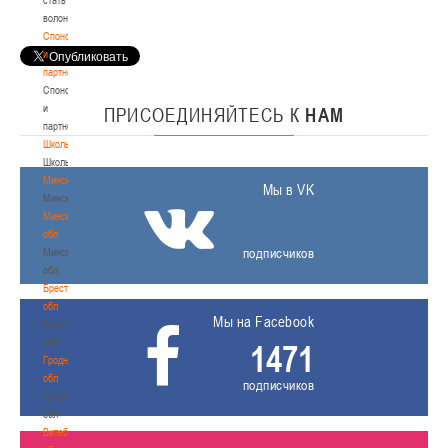
волонтером
Спонсоры
и
партнеры
Спонсоры
и
ПРИСОЕДИНЯЙТЕСЬ
К
НАМ
партнеры
Школы
Школы
Минск
Мы в VK
Минск
Минская
обл
подписчиков
Минская
обл
Брестская
обл
Мы на Facebook
Брестская
обл
1471
Гродненская
обл
подписчиков
Гродненская
обл
Витебская