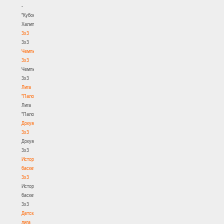
-
"Кубок
Халипского"
3x3
3x3
Чемпионат
3х3
Чемпионат
3х3
Лига
"Палова"
Лига
"Палова"
Документы
3х3
Документы
3х3
История
баскетбола
3х3
История
баскетбола
3х3
Детская
лига