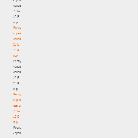
(юноши)
2012-
2013
гг.р.
Республиканские
соревнования
(юноши)
2013-
2014
гг.р.
Республиканские
соревнования
(юноши)
2013-
2014
гг.р.
Республиканские
соревнования
(девушки)
2012-
2013
гг.р.
Республиканские
соревнования