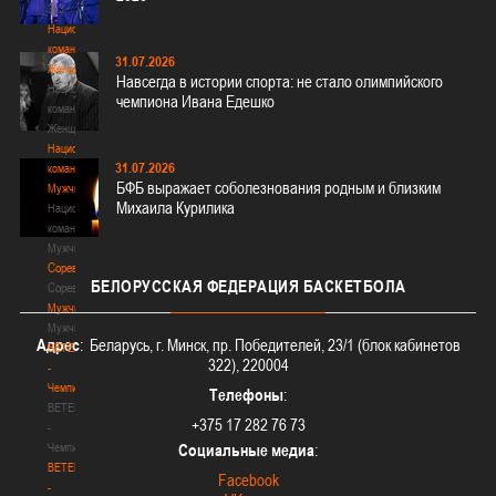
3х3
Национальная
команда.
31.07.2026
Женщины
Навсегда в истории спорта: не стало олимпийского
Национальная
чемпиона Ивана Едешко
команда.
Женщины
Национальная
31.07.2026
команда.
БФБ выражает соболезнования родным и близким
Мужчины
Михаила Курилика
Национальная
команда.
Мужчины
Соревнования
БЕЛОРУССКАЯ
ФЕДЕРАЦИЯ БАСКЕТБОЛА
Соревнования
Мужчины
Мужчины
Адрес
: Беларусь, г. Минск, пр. Победителей, 23/1 (блок кабинетов
BETERA
322), 220004
-
Чемпионат
Телефоны
:
BETERA
+375 17 282 76 73
-
Чемпионат
Социальные медиа
:
BETERA
Facebook
-