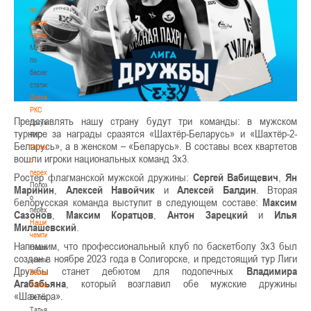
по
баскетбольной
статистике
Материалы
по
баскетбольной
статистике
Документы
РКС
Представлять нашу страну будут три команды: в мужском
Документы
турнире за награды сразятся «Шахтёр-Беларусь» и «Шахтёр-2-
РКС
Беларусь», а в женском – «Беларусь». В составы всех квартетов
Положение
вошли игроки национальных команд 3х3.
о
переходах
Ростер флагманской мужской дружины:
Сергей Вабищевич
,
Ян
Положение
Маринин
,
Алексей Навойчик
и
Алексей Балдин
. Вторая
о
белорусская команда выступит в следующем составе:
Максим
переходах
Сазонов
,
Максим Коратцов
,
Антон Зарецкий
и
Илья
Наши
Милашевский
.
чемпионы
Напомним, что профессиональный клуб по баскетболу 3х3 был
Наши
создан в ноябре 2023 года в Солигорске, и предстоящий тур Лиги
чемпионы
Дружбы станет дебютом для подопечных
Владимира
Белошапко
Агабабьяна
, который возглавил обе мужские дружины
Татьяна
«Шахтёра».
Белошапко
Татьяна