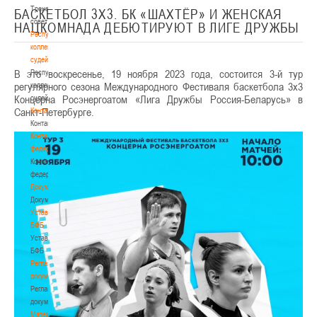
Тренерский
БАСКЕТБОЛ 3Х3. БК «ШАХТЁР» И ЖЕНСКАЯ
совет
НАЦКОМНАДА ДЕБЮТИРУЮТ В ЛИГЕ ДРУЖБЫ
Республиканская
коллегия
судей
В это воскресенье, 19 ноября 2023 года, состоится 3-й тур
Республиканская
регулярного сезона Международного Фестиваля баскетбола 3х3
коллегия
Концерна Росэнергоатом «Лига Дружбы Россия-Беларусь» в
судей
Санкт-Петербурге.
Контакты
Контакты
Контакты
федерации
Контакты
федерации
Документы
Документы
Устав
БФБ
Устав
БФБ
Регламентирующие
документы
Регламентирующие
документы
Материалы