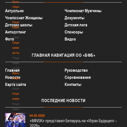
Мужские
сборные
Актуально
Чемпионат Мужчины
Мужские
сборные
Чемпионат Женщины
Документы
Национальная
Детские школы
Детская лига
команда
Антидопинг
Спонсоры
Национальная
команда
Фото
Видео
Национальная
команда
(история)
ГЛАВНАЯ
НАВИГАЦИЯ ОО «БФБ»
Национальная
команда
(история)
Главная
Руководство
Женские
Новости
Соревнования
сборные
Женские
Карта сайта
Контакты
сборные
Национальная
команда
ПОСЛЕДНИЕ
НОВОСТИ
Национальная
команда
Сборные
04.08.2026
3х3
«MINSK» представил Беларусь на «Играх Будущего –
Сборные
2026»