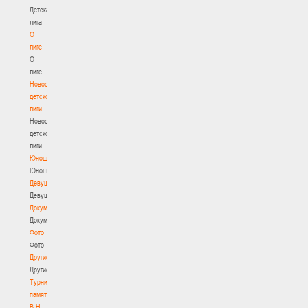
Детская
лига
О
лиге
О
лиге
Новости
детской
лиги
Новости
детской
лиги
Юноши
Юноши
Девушки
Девушки
Документы
Документы
Фото
Фото
Другие
Другие
Турнир
памяти
В.Н.