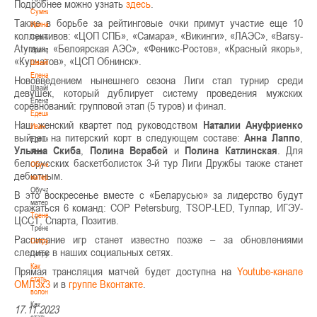
Подробнее можно узнать
здесь
.
Сумникова
Также в борьбе за рейтинговые очки примут участие еще 10
Ирина
коллективов: «ЦОП СПБ», «Самара», «Викинги», «ЛАЭС», «Barsy-
Сумникова
Atyrau», «Белоярская АЭС», «Феникс-Ростов», «Красный якорь»,
Ирина
«Курчатов», «ЦСП Обнинск».
Швайбович
Елена
Нововведением нынешнего сезона Лиги стал турнир среди
Швайбович
девушек, который дублирует систему проведения мужских
Елена
соревнований: групповой этап (5 туров) и финал.
Едешко
Наш женский квартет под руководством
Наталии Ануфриенко
Иван
выйдет на питерский корт в следующем составе:
Анна Лаппо
,
Едешко
Ульяна Скиба
,
Полина Верабей
и
Полина Катлинская
. Для
Иван
белорусских баскетболисток 3-й тур Лиги Дружбы также станет
Обучающие
дебютным.
материалы
Обучающие
В это воскресенье вместе с «Беларусью» за лидерство будут
материалы
сражаться 6 команд: COP Petersburg, TSOP-LED, Тулпар, ИГЭУ-
Тренерам
ЦССТ, Спарта, Позитив.
Тренерам
Расписание игр станет известно позже – за обновлениями
Сотрудничество
следите в наших социальных сетях.
Сотрудничество
Как
Прямая трансляция матчей будет доступна на
Youtube-канале
стать
ОМЛ3х3
и в
группе Вконтакте
.
волонтером
Как
17.11.2023
стать