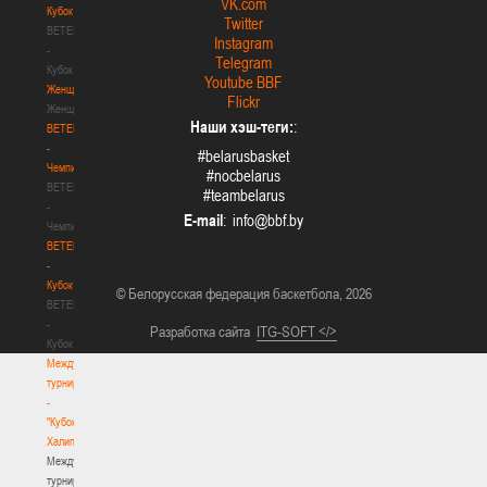
VK.com
Кубок
Twitter
BETERA
Instagram
-
Telegram
Кубок
Youtube BBF
Женщины
Flickr
Женщины
Наши хэш-теги:
:
BETERA
-
#belarusbasket
Чемпионат
#nocbelarus
BETERA
#teambelarus
-
E-mail
:
Чемпионат
BETERA
-
Кубок
© Белорусская федерация баскетбола, 2026
BETERA
-
Разработка сайта
ITG-SOFT </>
Кубок
Международный
турнир
-
"Кубок
Халипского"
Международный
турнир