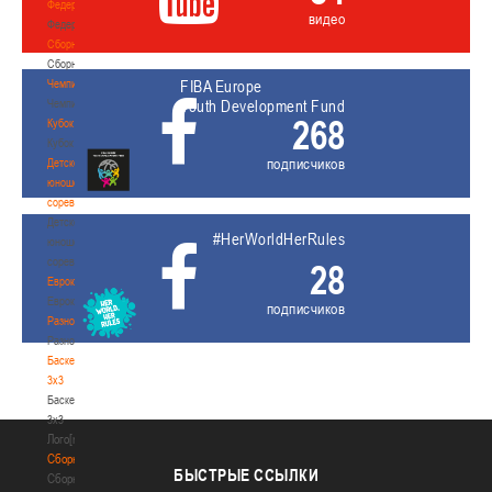
Федерация
видео
Федерация
Сборные
Сборные
Чемпионат
FIBA Europe
Чемпионат
Youth Development Fund
268
Кубок
Кубок
подписчиков
Детско-
юношеские
соревнования
Детско-
#HerWorldHerRules
юношеские
соревнования
28
Еврокубки
Еврокубки
подписчиков
Разное
Разное
Баскетбол
3х3
Баскетбол
3х3
Лого[modid=121]
Сборные
БЫСТРЫЕ
ССЫЛКИ
Сборные