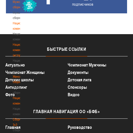
Мужские
подписчиков
сборные
Мужские
сборные
Национальная
команда
Национальная
команда
Национальная
БЫСТРЫЕ
ССЫЛКИ
команда
(история)
Национальная
Актуально
Чемпионат Мужчины
команда
(история)
Чемпионат Женщины
Документы
Женские
Детские школы
Детская лига
сборные
Антидопинг
Спонсоры
Женские
сборные
Фото
Видео
Национальная
команда
Национальная
ГЛАВНАЯ
НАВИГАЦИЯ ОО «БФБ»
команда
Сборные
3х3
Главная
Руководство
Сборные