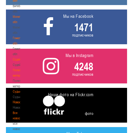
обл
Витебская
обл
Мы на Facebook
Могилевская
обл
1471
Могилевская
обл
подписчиков
Гомельская
обл
Гомельская
обл
Мы в Instagram
Судейство
4248
Судейство
Полезные
подписчиков
материалы
Полезные
материалы
Судьи
Наши фото на Flickr.com
Судьи
Новости
Новости
Все
фото
новости
Все
новости