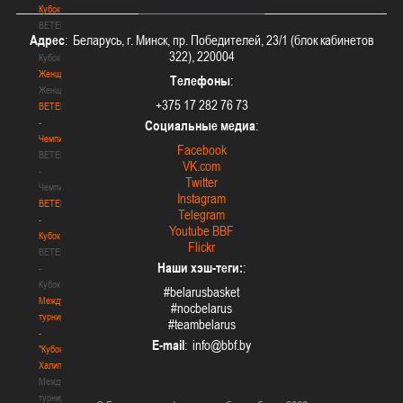
Кубок
BETERA
Адрес
: Беларусь, г. Минск, пр. Победителей, 23/1 (блок кабинетов
-
322), 220004
Кубок
Женщины
Телефоны
:
Женщины
+375 17 282 76 73
BETERA
-
Социальные медиа
:
Чемпионат
Facebook
BETERA
VK.com
-
Twitter
Чемпионат
Instagram
BETERA
Telegram
-
Youtube BBF
Кубок
Flickr
BETERA
Наши хэш-теги:
:
-
Кубок
#belarusbasket
Международный
#nocbelarus
турнир
#teambelarus
-
E-mail
:
"Кубок
Халипского"
Международный
турнир