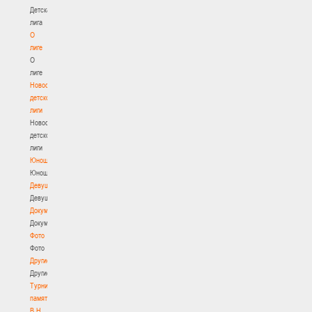
Детская
лига
О
лиге
О
лиге
Новости
детской
лиги
Новости
детской
лиги
Юноши
Юноши
Девушки
Девушки
Документы
Документы
Фото
Фото
Другие
Другие
Турнир
памяти
В.Н.