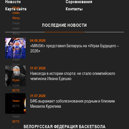
Новости
Соревнования
3х3
Национальная
Карта сайта
Контакты
команда.
Женщины
Национальная
ПОСЛЕДНИЕ
НОВОСТИ
команда.
Женщины
Национальная
04.08.2026
команда.
«MINSK» представил Беларусь на «Играх Будущего –
Мужчины
2026»
Национальная
команда.
Мужчины
31.07.2026
Соревнования
Навсегда в истории спорта: не стало олимпийского
Соревнования
чемпиона Ивана Едешко
Мужчины
Мужчины
BETERA
31.07.2026
-
БФБ выражает соболезнования родным и близким
Чемпионат
Михаила Курилика
BETERA
-
Чемпионат
BETERA
БЕЛОРУССКАЯ
ФЕДЕРАЦИЯ БАСКЕТБОЛА
-