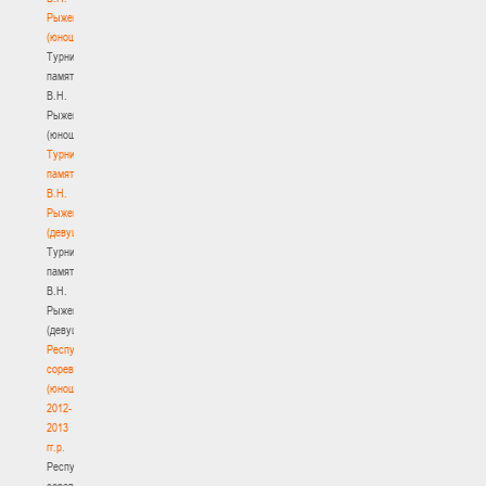
Рыженкова
(юноши)
Турнир
памяти
В.Н.
Рыженкова
(юноши)
Турнир
памяти
В.Н.
Рыженкова
(девушки)
Турнир
памяти
В.Н.
Рыженкова
(девушки)
Республиканские
соревнования
(юноши)
2012-
2013
гг.р.
Республиканские
соревнования