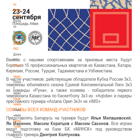
по
баскетбольной
статистике
Материалы
по
баскетбольной
статистике
Документы
РКС
Документы
Вместе с нашими спортсменами за призовые места будут
РКС
бороться 15 профессиональных квартетов из Казахстана, Катара,
Положение
Киргизии, России, Турции, Таджикистана и Узбекистана.
о
переходах
В числе участников: действующие обладатели Кубка России 3х3,
Положение
чемпионы юбилейного сезона Единой Континентальной Лиги 3х3
о
из команды «Руна»; а также хозяева - победители первого
переходах
чемпионата Казахстана по баскетболу 3х3 из «Aqtobe» и лидеры
Наши
престижного турнира «Astana Open 3х3» из «IMS».
чемпионы
СОСТАВЫ ВСЕХ КОМАНД-УЧАСТНИКОВ
Наши
чемпионы
Представлять Беларусь на турнире будут
Илья Милашевский
,
Белошапко
Ян Маринин
,
Максим Коратцов
и
Максим Сазонов
. Все игроки
Татьяна
ведут подготовку на базе БК «МИНСК» под руководством
Белошапко
главного тренера
Дмитрия Колтунова.
Татьяна