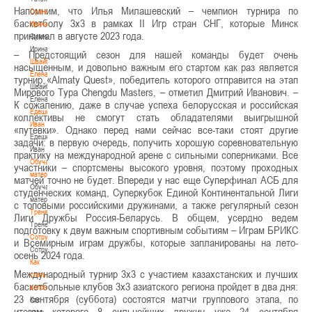
Напомним, что Илья Милашевский – чемпион турнира по
Сумникова
баскетболу 3х3 в рамках II Игр стран СНГ, которые Минск
Ирина
принимал в августе 2023 года.
Сумникова
Ирина
– Предстоящий сезон для нашей команды будет очень
Швайбович
насыщенным, и довольно важным его стартом как раз является
Елена
турнир «Almaty Quest», победитель которого отправится на этап
Швайбович
Мирового Тура Chengdu Masters, – отметил Дмитрий Иванович. –
Елена
К сожалению, даже в случае успеха белорусская и российская
Едешко
коллективы не смогут стать обладателями выигрышной
Иван
«путевки». Однако перед нами сейчас все-таки стоят другие
Едешко
задачи: в первую очередь, получить хорошую соревновательную
Иван
практику на международной арене с сильными соперниками. Все
Обучающие
участники – спортсмены высокого уровня, поэтому проходных
материалы
матчей точно не будет. Впереди у нас еще Суперфинал АСБ для
Обучающие
студенческих команд, Суперкубок Единой Континентальной Лиги
материалы
с топовыми российскими дружинами, а также регулярный сезон
Тренерам
Лиги Дружбы Россия-Беларусь. В общем, усердно ведем
Тренерам
подготовку к двум важным спортивным событиям – Играм БРИКС
Сотрудничество
и Всемирным играм дружбы, которые запланированы на лето-
Сотрудничество
осень 2024 года.
Как
Международный турнир 3х3 с участием казахстанских и лучших
стать
баскетбольные клубов 3х3 азиатского региона пройдет в два дня:
волонтером
23 сентября (суббота) состоятся матчи группового этапа, по
Как
итогам которого 8 сильнейших дружин уже 24 сентября
стать