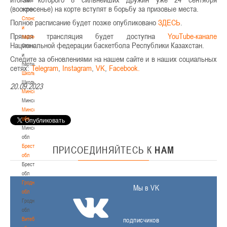
(воскресенье) на корте вступят в борьбу за призовые места.
волонтером
Спонсоры
Полное расписание будет позже опубликовано
ЗДЕСЬ
.
и
Прямая трансляция будет доступна
YouTube-канале
партнеры
Национальной федерации баскетбола Республики Казахстан.
Спонсоры
и
Следите за обновлениями на нашем сайте и в наших социальных
партнеры
сетях:
Telegram
,
Instagram
,
VK
,
Facebook.
Школы
Школы
20.09.2023
Минск
Минск
Минская
обл
Минская
обл
Брестская
ПРИСОЕДИНЯЙТЕСЬ
К
НАМ
обл
Брестская
обл
Гродненская
Мы в VK
обл
Гродненская
обл
Витебская
подписчиков