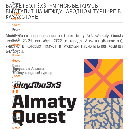
Тренерский
БАСКЕТБОЛ 3Х3. «МИНСК-БЕЛАРУСЬ»
совет
ВЫСТУПИТ НА МЕЖДУНАРОДНОМ ТУРНИРЕ В
Республиканская
КАЗАХСТАНЕ
коллегия
судей
Республиканская
Масштабные соревнования по баскетболу 3х3 «Almaty Quest»
коллегия
пройдут 23-24 сентября 2023 в городе Алматы (Казахстан),
судей
участие в которых примет и мужская национальная команда
Контакты
Беларуси.
Контакты
Контакты
федерации
Контакты
федерации
Документы
Документы
Устав
БФБ
Устав
БФБ
Регламентирующие
документы
Регламентирующие
документы
Материалы