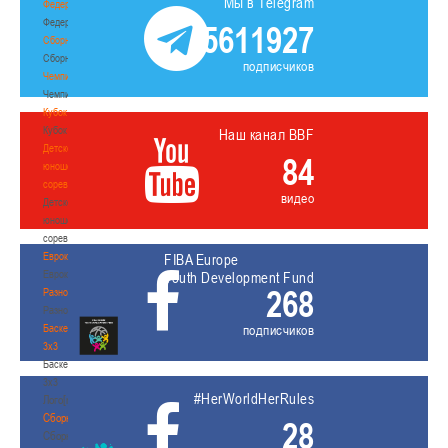
Мы в Telegram
Федерация
Федерация
5611927
Сборные
Сборные
подписчиков
Чемпионат
Чемпионат
Кубок
Кубок
Наш канал BBF
Детско-
84
юношеские
соревнования
видео
Детско-
юношеские
соревнования
Еврокубки
FIBA Europe
Еврокубки
Youth Development Fund
268
Разное
Разное
Баскетбол
подписчиков
3х3
Баскетбол
3х3
#HerWorldHerRules
Лого[modid=121]
Сборные
28
Сборные