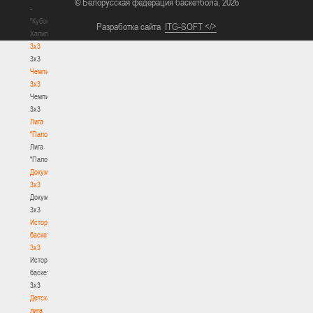
© Белорусская федерация баскетбола, 2026
-
"Кубок
Разработка сайта
ITG-SOFT </>
Халипского"
3x3
3x3
Чемпионат
3х3
Чемпионат
3х3
Лига
"Палова"
Лига
"Палова"
Документы
3х3
Документы
3х3
История
баскетбола
3х3
История
баскетбола
3х3
Детская
лига