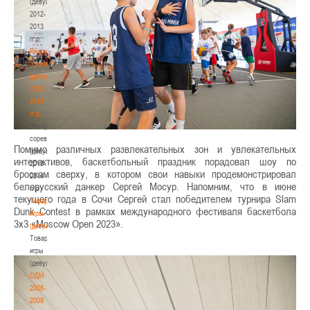
(девушки)
2012-
2013
гг.р.
Республиканские
соревнования
(девушки)
2013-
2014
гг.р.
Республиканские
соревнования
Помимо различных развлекательных зон и увлекательных
(девушки)
интерактивов, баскетбольный праздник порадовал шоу по
2013-
броскам сверху, в котором свои навыки продемонстрировал
2014
белорусский данкер Сергей Мосур. Напомним, что в июне
гг.р.
текущего года в Сочи Сергей стал победителем турнира Slam
Товарищеские
Dunk Contest в рамках международного фестиваля баскетбола
игры
3х3 «Moscow Open 2023».
(девушки)
Товарищеские
игры
(девушки)
ОДМ
2008-
2009