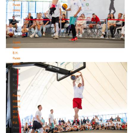
Рыженкова
(юноши)
Турнир
памяти
В.Н.
Рыженкова
(юноши)
Турнир
памяти
В.Н.
Рыженкова
(девушки)
Турнир
памяти
В.Н.
Рыженкова
(девушки)
Республиканские
соревнования
(юноши)
2012-
2013
гг.р.
Республиканские
соревнования