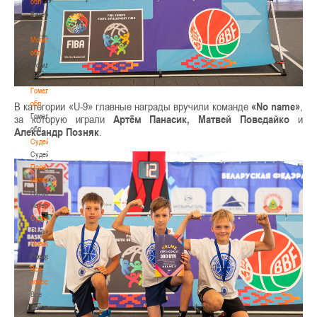
обл
Витебская
обл
Могилевская
обл
Могилевская
обл
Гомельская
обл
В категории «U-9» главные награды вручили команде
«No name»
,
Гомельская
за которую играли
Артём Панасик,
Матвей Поведайко
и
обл
Александр Позняк
.
Судейство
Судейство
Полезные
материалы
Полезные
материалы
Судьи
Судьи
Новости
Новости
Все
новости
Все
новости