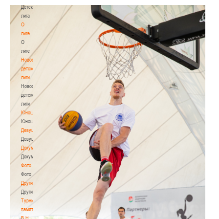
Детская
лига
О
лиге
О
лиге
Новости
детской
лиги
Новости
детской
лиги
Юноши
Юноши
Девушки
Девушки
Документы
Документы
Фото
Фото
Другие
Другие
Турнир
памяти
В.Н.