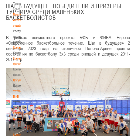
Тренерский
ШАГ В БУДУЩЕЕ. ПОБЕДИТЕЛИ И ПРИЗЕРЫ
совет
ТУРНИРА СРЕДИ МАЛЕНЬКИХ
Республиканская
БАСКЕТБОЛИСТОВ
коллегия
судей
Республиканская
В рамках совместного проекта БФБ и ФИБА Европа
коллегия
«Современное баскетбольное течение. Шаг в будущее» 2
судей
сентября 2023 года на столичной Палова-Арене прошли
Контакты
состязания по баскетболу 3х3 среди юношей и девушек 2011-
Контакты
2017 гг.р.
Контакты
федерации
Контакты
федерации
Документы
Документы
Устав
БФБ
Устав
БФБ
Регламентирующие
документы
Регламентирующие
документы
Материалы