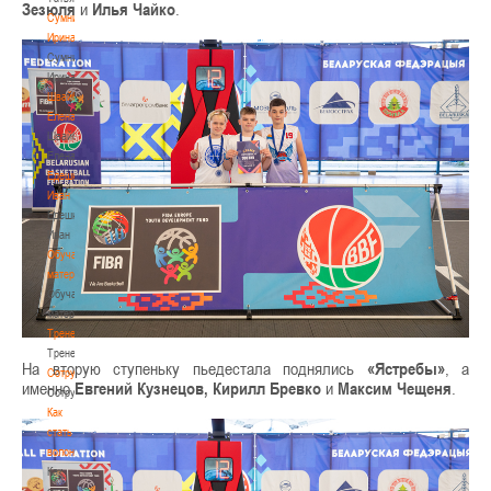
Зезюля
и
Илья Чайко
.
Сумникова
Ирина
Сумникова
Ирина
Швайбович
Елена
Швайбович
Елена
Едешко
Иван
Едешко
Иван
Обучающие
материалы
Обучающие
материалы
Тренерам
Тренерам
На вторую ступеньку пьедестала поднялись
«Ястребы»
, а
Сотрудничество
именно
Евгений Кузнецов, Кирилл Бревко
и
Максим Чещеня
.
Сотрудничество
Как
стать
волонтером
Как
стать