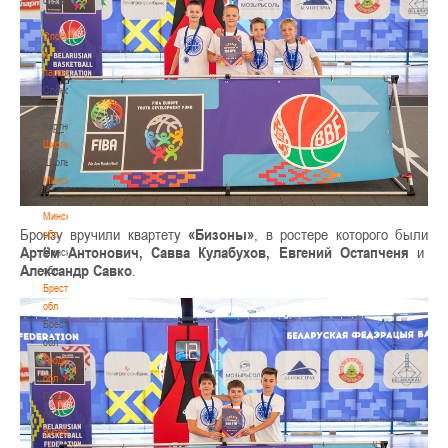
волонтером
Спонсоры
и
партнеры
Спонсоры
и
партнеры
Школы
Школы
Минск
Минск
Минская
Бронзу вручили квартету
«Бизоны»
, в ростере которого были
обл
Артём Антонович, Савва Кулабухов, Евгений Остапченя
и
Минская
Александр Савко
.
обл
Брестская
обл
Брестская
обл
Гродненская
обл
Гродненская
обл
Витебская