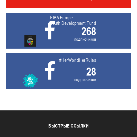
FIBA Europe
Youth Development Fund
268
подписчиков
#HerWorldHerRules
28
подписчиков
БЫСТРЫЕ
ССЫЛКИ