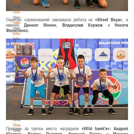
Федерация
Федерация
Сборные
Сборные
Серебро соревнований завоевали ребята из
«Street Boys»
, а
Чемпионат
именно
Даниил Минин
,
Владислав Коржов
и
Никита
Чемпионат
Филипенко.
Кубок
Кубок
Детско-
юношеские
соревнования
Детско-
юношеские
соревнования
Еврокубки
Еврокубки
Разное
Разное
Баскетбол
3х3
Баскетбол
3х3
Лого[modid=121]
Сборные
Призами за третье место наградили
«Wild hawk's»:
Андрей
Сборные
Юкович
,
Богдан Писарев
,
Арсений Ламан
и
Максим