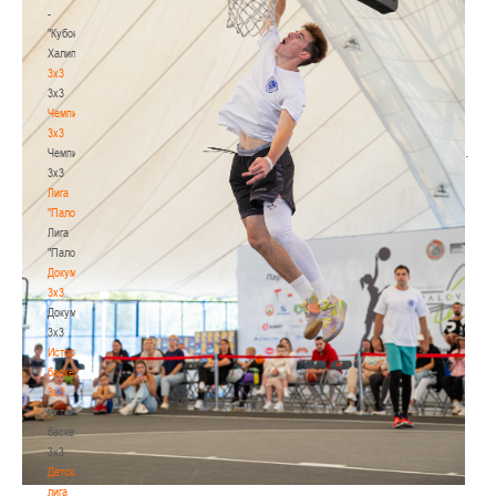
-
"Кубок
Халипского"
3x3
3x3
Чемпионат
3х3
.
Чемпионат
3х3
Лига
"Палова"
Лига
"Палова"
Документы
3х3
Документы
3х3
История
баскетбола
3х3
История
баскетбола
3х3
Детская
лига