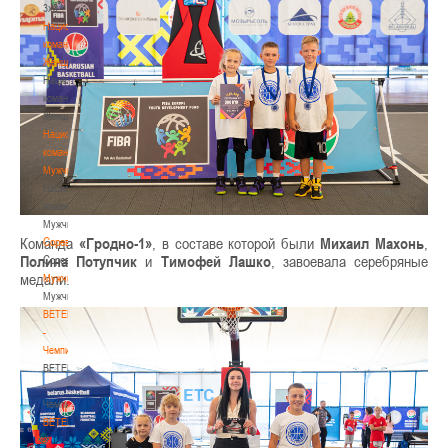
3х3
Национальная
команда.
Женщины
Национальная
команда.
Женщины
Национальная
команда.
Мужчины
Национальная
команда.
Мужчины
Команда
«Гродно-1»
, в составе которой были
Михаил Махонь
,
Соревнования
Полина Потупчик
и
Тимофей Лашко
, завоевала серебряные
Соревнования
медали.
Мужчины
Мужчины
BETERA
-
Чемпионат
BETERA
-
Чемпионат
BETERA
-