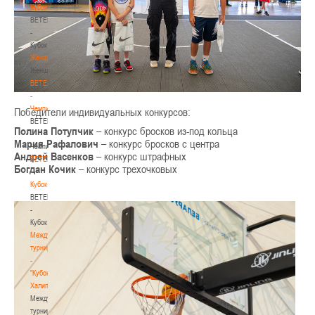
Кубок
BETERA
-
Кубок
Женщины
Женщины
BETERA
-
Чемпионат
Победители индивидуальных конкурсов:
BETERA
Полина Потупчик
– конкурс бросков из-под кольца
-
Мария Рафалович
– конкурс бросков с центра
Чемпионат
Андрей Васенков
– конкурс штрафных
BETERA
Богдан Кочик
– конкурс трехочковых
-
Кубок
BETERA
-
Кубок
Международный
турнир
-
"Кубок
Халипского"
Международный
турнир