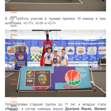
по
баскетбольной
статистике
Материалы
В эту субботу участие в турнире приняли 19 команд в трех
по
категориях: «U-11», «U-9» и «U-7».
баскетбольной
статистике
Документы
РКС
Документы
РКС
Положение
о
переходах
Положение
о
переходах
Наши
чемпионы
Наши
чемпионы
Белошапко
Татьяна
Победителями старшей группы до 11 лет и младше стали
Белошапко
«Парни»
, в состав команды вошли
Дмитрий Макей, Матвей
Татьяна