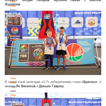
Мужские
Журавлев
.
сборные
Мужские
сборные
Национальная
команда
Национальная
команда
Национальная
команда
(история)
Национальная
команда
(история)
Женские
сборные
Женские
сборные
Национальная
В самой юной категории «U-7» победителями стали
«Братики»
, а
команда
именно
Ян Васенков
и
Демьян Гавриш
.
Национальная
команда
Сборные
3х3
Сборные