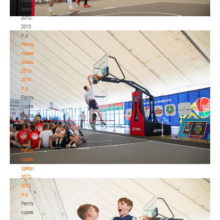
(юноши)
2012-
2013
гг.р.
Республиканские
соревнования
(юноши)
2013-
2014
гг.р.
Республиканские
соревнования
(юноши)
2013-
2014
гг.р.
Республиканские
соревнования
(девушки)
2012-
2013
гг.р.
Республиканские
соревнования