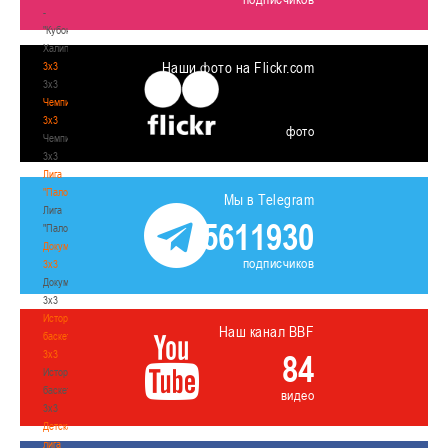
-
"Кубок
Халипского"
Наши фото на Flickr.com
3x3
3x3
Чемпионат
3х3
фото
Чемпионат
3х3
Лига
"Палова"
Мы в Telegram
Лига
5611930
"Палова"
Документы
подписчиков
3х3
Документы
3х3
История
Наш канал BBF
баскетбола
3х3
84
История
баскетбола
видео
3х3
Детская
лига