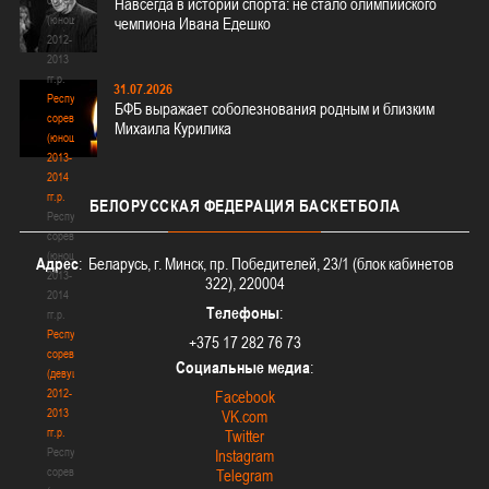
Навсегда в истории спорта: не стало олимпийского
(юноши)
чемпиона Ивана Едешко
2012-
2013
гг.р.
31.07.2026
Республиканские
БФБ выражает соболезнования родным и близким
соревнования
Михаила Курилика
(юноши)
2013-
2014
гг.р.
БЕЛОРУССКАЯ
ФЕДЕРАЦИЯ БАСКЕТБОЛА
Республиканские
соревнования
(юноши)
Адрес
: Беларусь, г. Минск, пр. Победителей, 23/1 (блок кабинетов
2013-
322), 220004
2014
Телефоны
:
гг.р.
Республиканские
+375 17 282 76 73
соревнования
Социальные медиа
:
(девушки)
2012-
Facebook
2013
VK.com
гг.р.
Twitter
Республиканские
Instagram
соревнования
Telegram