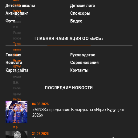
Детские школы
Детская лига
Рыженкова
(юноши)
Антидопинг
Спонсоры
Турнир
Фото
Видео
памяти
В.Н.
Рыженкова
ГЛАВНАЯ
НАВИГАЦИЯ ОО «БФБ»
(юноши)
Турнир
памяти
Главная
Руководство
В.Н.
Рыженкова
Новости
Соревнования
(девушки)
Карта сайта
Контакты
Турнир
памяти
В.Н.
ПОСЛЕДНИЕ
НОВОСТИ
Рыженкова
(девушки)
Республиканские
04.08.2026
соревнования
«MINSK» представил Беларусь на «Играх Будущего –
(юноши)
2026»
2012-
2013
гг.р.
Республиканские
31.07.2026
соревнования