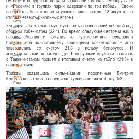
Путевки в полуфинал сегодня завоевали команды «Беларусь 1»
по
и «Россия»: в группах парни одержали по три победы. Своих
баскетбольной
соперников баскетболисты узнают лишь завтра, 12 августа, по
статистике
итогам четвертьфинальных встреч.
Материалы
«Беларусь 1» открыла мужскую часть соревнований победой над
по
сборной Узбекистана (22:4). Во время следующей встречи наша
баскетбольной
первая сборная и команда из Туркменистана порадовали
статистике
болельщиков по-настоящему зрелищным баскетболом – игра
Документы
завершилась со счетом 21:8 в пользу белорусов. И
РКС
заключительный на сегодня для белорусской дружины поединок
Документы
с Таджикистаном прошел с итоговым счетом на табло «21:8» в
РКС
пользу хозяев.
Положение
о
Трижды оказавшись сильнейшими, подопечные Дмитрия
переходах
Колтунова выходят в полуфинал турнира по баскетболу 3х3.
Положение
о
переходах
Наши
чемпионы
Наши
чемпионы
Белошапко
Татьяна
Белошапко
Татьяна