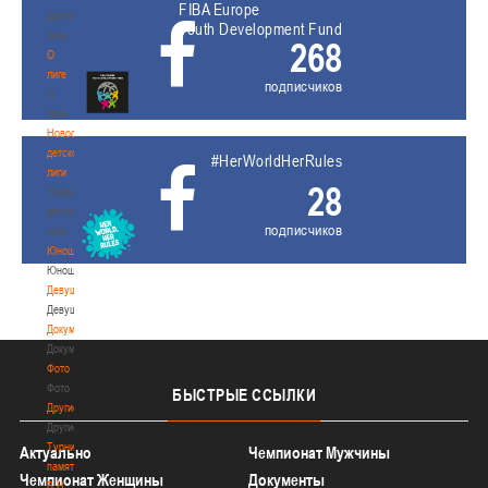
FIBA Europe
Детская
Youth Development Fund
лига
268
О
лиге
подписчиков
О
лиге
Новости
детской
#HerWorldHerRules
лиги
28
Новости
детской
подписчиков
лиги
Юноши
Юноши
Девушки
Девушки
Документы
Документы
Фото
Фото
БЫСТРЫЕ
ССЫЛКИ
Другие
Другие
Турнир
Актуально
Чемпионат Мужчины
памяти
Чемпионат Женщины
Документы
В.Н.