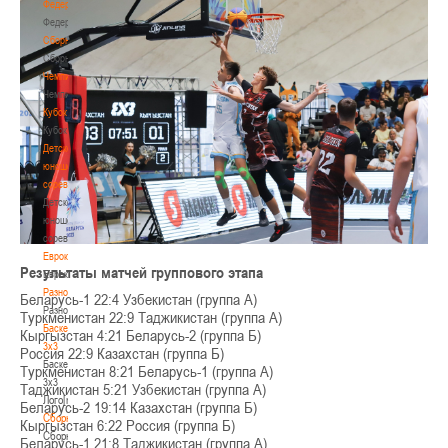
Федерация
Федерация
Сборные
Сборные
Чемпионат
Чемпионат
Кубок
Кубок
Детско-
юношеские
соревнования
Детско-
юношеские
соревнования
Еврокубки
Результаты матчей группового этапа
Еврокубки
Разное
Беларусь-1 22:4 Узбекистан (группа А)
Разное
Туркменистан 22:9 Таджикистан (группа А)
Баскетбол
Кыргызстан 4:21 Беларусь-2 (группа Б)
3х3
Россия 22:9 Казахстан (группа Б)
Баскетбол
Туркменистан 8:21 Беларусь-1 (группа А)
3х3
Таджикистан 5:21 Узбекистан (группа А)
Лого[modid=121]
Беларусь-2 19:14 Казахстан (группа Б)
Сборные
Кыргызстан 6:22 Россия (группа Б)
Сборные
Беларусь-1 21:8 Таджикистан (группа А)