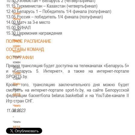
10.50 Узбекистан – Беларусь 2 (четвертьфинал)
3х3
11.15 Туркменистан – Казахстан (четвертьфинал)
Национальная
12.40 Беларусь 1 – Победитель 1/4 финала (полуфинал)
команда.
13.05 Россия – победитель 1/4 финала (полуфинал)
Женщины
14.00 Матч за 3-е место
Национальная
15.00 ФИНАЛ
команда.
15.30 Церемония награждения
Женщины
ПОЛНОЕ РАСПИСАНИЕ
Национальная
команда.
СОСТАВЫ КОМАНД
Мужчины
ФОТОГРАФИИ
Национальная
команда.
Прямая трансляция будет доступна на телеканалах «Беларусь 5»
Мужчины
и «Беларусь 5. Интернет», а также на интернет-портале
Соревнования
SPORT5.by.
Соревнования
Кроме того, трансляцию заключительного дня можно будет
Мужчины
смотреть на интернет-портале sport-tv.by, на сайте Белорусской
Мужчины
федерации баскетбола belarus.basketball и на YouTube-канале II
BETERA
Игр стран СНГ.
-
Чемпионат
11.08.2023
BETERA
-
Чемпионат
BETERA
-