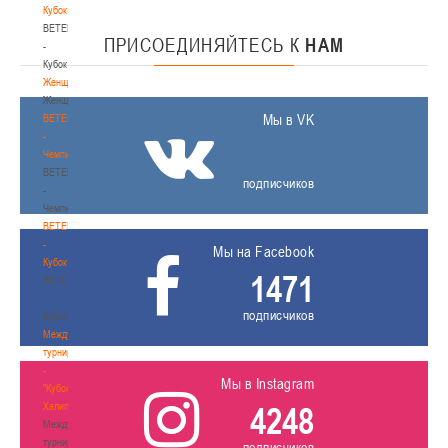
Кубок
BETERA
ПРИСОЕДИНЯЙТЕСЬ
К
НАМ
-
Кубок
Женщины
Женщины
Мы в VK
BETERA
-
Чемпионат
BETERA
подписчиков
-
Чемпионат
BETERA
-
Мы на Facebook
Кубок
1471
BETERA
-
подписчиков
Кубок
Международный
турнир
-
Мы в Instagram
"Кубок
Халипского"
4248
Международный
турнир
подписчиков