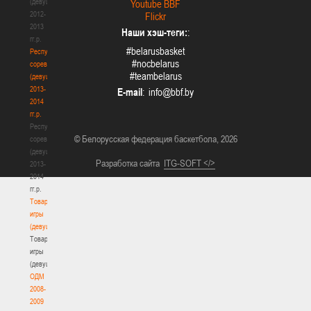
(девушки)
Youtube BBF
2012-
Flickr
2013
Наши хэш-теги:
:
гг.р.
#belarusbasket
Республиканские
#nocbelarus
соревнования
#teambelarus
(девушки)
2013-
E-mail
:
2014
гг.р.
Республиканские
© Белорусская федерация баскетбола, 2026
соревнования
(девушки)
Разработка сайта
ITG-SOFT </>
2013-
2014
гг.р.
Товарищеские
игры
(девушки)
Товарищеские
игры
(девушки)
ОДМ
2008-
2009