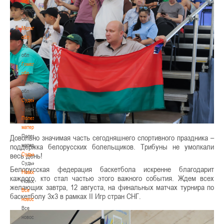
обл
Витебская
обл
Могилевская
обл
Могилевская
обл
Гомельская
обл
Гомельская
обл
Судейство
Судейство
Полезные
материалы
Полезные
Довольно значимая часть сегодняшнего спортивного праздника –
материалы
поддержка белорусских болельщиков. Трибуны не умолкали
Судьи
весь день!
Судьи
Белорусская федерация баскетбола искренне благодарит
Новости
каждого, кто стал частью этого важного события. Ждем всех
Новости
желающих завтра, 12 августа, на финальных матчах турнира по
Все
баскетболу 3х3 в рамках II Игр стран СНГ.
новости
Все
новости