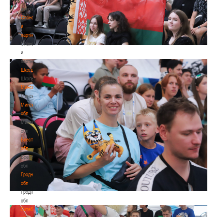
волонтером
Спонсоры
и
партнеры
Спонсоры
и
партнеры
Школы
Школы
Минск
Минск
Минская
обл
Минская
обл
Брестская
обл
Брестская
обл
Гродненская
обл
Гродненская
обл
Витебская