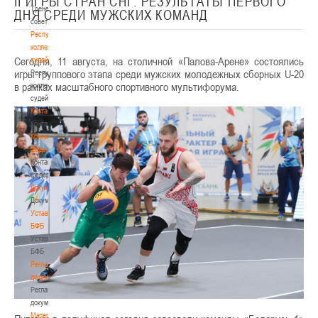
II ИГРЫ СТРАН СНГ. РЕЗУЛЬТАТЫ ПЕРВОГО
Тренерский
ДНЯ СРЕДИ МУЖСКИХ КОМАНД
совет
Республиканская
коллегия
Сегодня, 11 августа, на столичной «Палова-Арене» состоялись
судей
игры группового этапа среди мужских молодежных сборных U-20
Республиканская
в рамках масштабного спортивного мультифорума.
коллегия
судей
Контакты
Контакты
Контакты
федерации
Контакты
федерации
Документы
Документы
Устав
БФБ
Устав
БФБ
Регламентирующие
документы
Регламентирующие
документы
Материалы