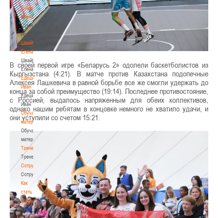
Сумникова
Ирина
Сумникова
Ирина
Швайбович
Елена
Швайбович
В своей первой игре «Беларусь 2» одолели баскетболистов из
Елена
Кыргызстана (4:21). В матче против Казахстана подопечные
Едешко
Алексея Лашкевича в равной борьбе все же смогли удержать до
Иван
конца за собой преимущество (19:14). Последнее противостояние,
Едешко
с Россией, выдалось напряженным для обеих коллективов,
Иван
однако нашим ребятам в концовке немного не хватило удачи, и
Обучающие
они уступили со счетом 15:21.
материалы
Обучающие
материалы
Тренерам
Тренерам
Сотрудничество
Сотрудничество
Как
стать
волонтером
Как
стать