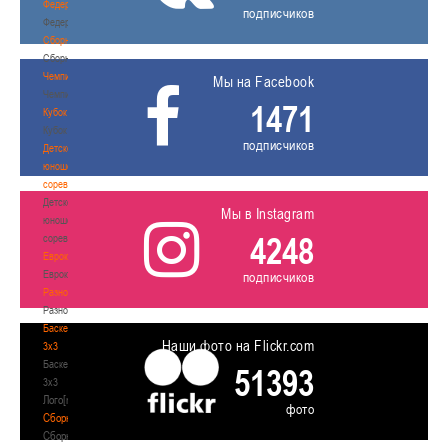
Федерация
подписчиков
Федерация
Сборные
Сборные
Чемпионат
Мы на Facebook
Чемпионат
1471
Кубок
Кубок
подписчиков
Детско-
юношеские
соревнования
Детско-
Мы в Instagram
юношеские
4248
соревнования
Еврокубки
Еврокубки
подписчиков
Разное
Разное
Баскетбол
Наши фото на Flickr.com
3х3
Баскетбол
51393
3х3
Лого[modid=121]
фото
Сборные
Сборные