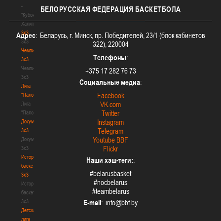
-
БЕЛОРУССКАЯ
ФЕДЕРАЦИЯ БАСКЕТБОЛА
"Кубок
Халипского"
3x3
Адрес
: Беларусь, г. Минск, пр. Победителей, 23/1 (блок кабинетов
3x3
322), 220004
Чемпионат
Телефоны
:
3х3
Чемпионат
+375 17 282 76 73
3х3
Социальные медиа
:
Лига
Facebook
"Палова"
VK.com
Лига
Twitter
"Палова"
Instagram
Документы
Telegram
3х3
Youtube BBF
Документы
Flickr
3х3
История
Наши хэш-теги:
:
баскетбола
#belarusbasket
3х3
#nocbelarus
История
#teambelarus
баскетбола
3х3
E-mail
:
Детская
лига