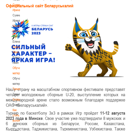
Сумникова
Официальный сайт Беларуськалий
Ирина
Сумникова
Ирина
Швайбович
Елена
Швайбович
Елена
Едешко
Иван
Едешко
Иван
Обучающие
материалы
Обучающие
материалы
Нашу страну на масштабном спортивном фестивале представят
Тренерам
четыре молодежные сборные U-20, выступление которых на
Тренерам
международной арене стало возможным благодаря поддержке
Сотрудничество
ОАО «Беларуськалий».
Сотрудничество
Как
Турнир по баскетболу 3х3 в рамках Игр пройдет
11-12 августа
стать
2023 года в Минске
. Свое участие уже подтвердили 8 мужских и
волонтером
6 женских сборных из Беларуси, России, Казахстана,
Как
Кыргызстана, Таджикистана, Туркменистана, Узбекистана. Также
стать