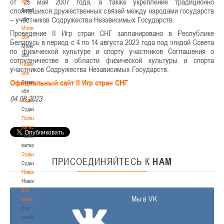
от 25 мая 2007 года, а также укрепление традиционно
обл
сложившихся дружественных связей между народами государств
Витебская
– участников Содружества Независимых Государств.
обл
Могилевская
Проведение II Игр стран СНГ запланировано в Республике
обл
Беларусь в период с 4 по 14 августа 2023 года под эгидой Совета
Могилевская
по физической культуре и спорту участников Соглашения о
обл
сотрудничестве в области физической культуры и спорта
Гомельская
участников Содружества Независимых Государств.
обл
Официальный сайт II Игр стран СНГ
Гомельская
обл
04.08.2023
Судейство
Судейство
Полезные
материалы
Полезные
материалы
Судьи
ПРИСОЕДИНЯЙТЕСЬ
К
НАМ
Судьи
Новости
Новости
Все
Мы в VK
новости
Все
новости