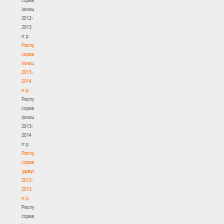
(юноши)
2012-
2013
гг.р.
Республиканские
соревнования
(юноши)
2013-
2014
гг.р.
Республиканские
соревнования
(юноши)
2013-
2014
гг.р.
Республиканские
соревнования
(девушки)
2012-
2013
гг.р.
Республиканские
соревнования