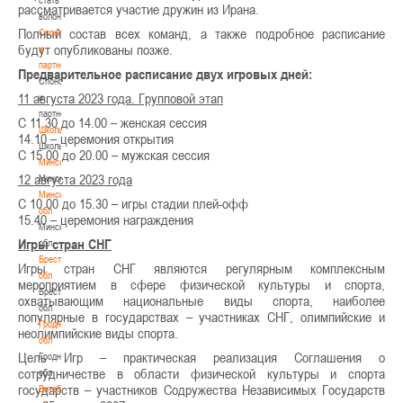
рассматривается участие дружин из Ирана.
волонтером
Полный состав всех команд, а также подробное расписание
Спонсоры
будут опубликованы позже.
и
партнеры
Предварительное расписание двух игровых дней:
Спонсоры
11 августа 2023 года. Групповой этап
и
партнеры
С 11.30 до 14.00 – женская сессия
Школы
14.10 – церемония открытия
Школы
С 15.00 до 20.00 – мужская сессия
Минск
12 августа 2023 года
Минск
Минская
С 10.00 до 15.30 – игры стадии плей-офф
обл
15.40 – церемония награждения
Минская
Игры стран СНГ
обл
Брестская
Игры стран СНГ являются регулярным комплексным
обл
мероприятием в сфере физической культуры и спорта,
Брестская
охватывающим национальные виды спорта, наиболее
обл
популярные в государствах – участниках СНГ, олимпийские и
Гродненская
неолимпийские виды спорта.
обл
Цель Игр – практическая реализация Соглашения о
Гродненская
сотрудничестве в области физической культуры и спорта
обл
государств – участников Содружества Независимых Государств
Витебская