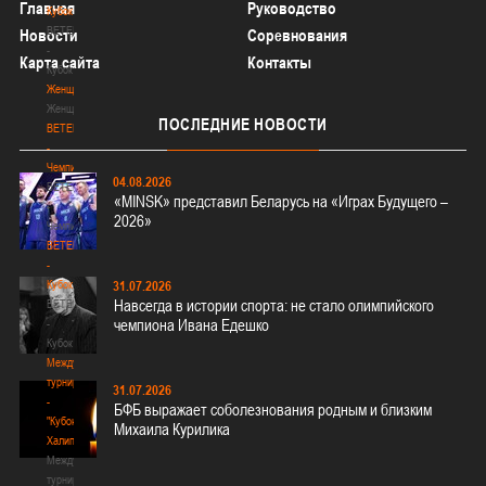
Главная
Руководство
Кубок
BETERA
Новости
Соревнования
-
Карта сайта
Контакты
Кубок
Женщины
Женщины
ПОСЛЕДНИЕ
НОВОСТИ
BETERA
-
Чемпионат
04.08.2026
BETERA
«MINSK» представил Беларусь на «Играх Будущего –
-
2026»
Чемпионат
BETERA
-
Кубок
31.07.2026
Навсегда в истории спорта: не стало олимпийского
BETERA
чемпиона Ивана Едешко
-
Кубок
Международный
турнир
31.07.2026
-
БФБ выражает соболезнования родным и близким
"Кубок
Михаила Курилика
Халипского"
Международный
турнир