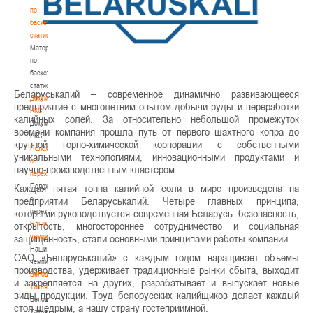
по
баскетбольной
статистике
Материалы
по
баскетбольной
статистике
Беларуськалий – современное динамично развивающееся
Документы
предприятие с многолетним опытом добычи руды и переработки
РКС
калийных солей. За относительно небольшой промежуток
Документы
времени компания прошла путь от первого шахтного копра до
РКС
крупной горно-химической корпорации с собственными
Положение
уникальными технологиями, инновационными продуктами и
о
научно-производственным кластером.
переходах
Положение
Каждая пятая тонна калийной соли в мире произведена на
о
предприятии Беларуськалий. Четыре главных принципа,
переходах
которыми руководствуется современная Беларусь: безопасность,
Наши
открытость, многостороннее сотрудничество и социальная
чемпионы
защищенность, стали основными принципами работы компании.
Наши
ОАО «Беларуськалий» с каждым годом наращивает объемы
чемпионы
производства, удерживает традиционные рынки сбыта, выходит
Белошапко
и закрепляется на других, разрабатывает и выпускает новые
Татьяна
виды продукции. Труд белорусских калийщиков делает каждый
Белошапко
стол щедрым, а нашу страну гостеприимной.
Татьяна