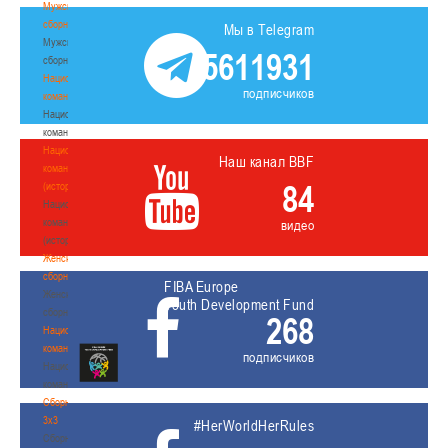
Мужские
сборные
Мы в Telegram
Мужские
5611931
сборные
Национальная
подписчиков
команда
Национальная
команда
Национальная
Наш канал BBF
команда
84
(история)
Национальная
команда
видео
(история)
Женские
сборные
FIBA Europe
Женские
Youth Development Fund
сборные
268
Национальная
команда
подписчиков
Национальная
команда
Сборные
3х3
#HerWorldHerRules
Сборные