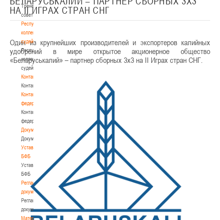
БЕЛАРУСЬКАЛИЙ – ПАРТНЕР СБОРНЫХ 3Х3
Тренерский
НА II ИГРАХ СТРАН СНГ
совет
Республиканская
коллегия
Один из крупнейших производителей и экспортеров калийных
судей
удобрений в мире открытое акционерное общество
Республиканская
«Беларуськалий» – партнер сборных 3х3 на II Играх стран СНГ.
коллегия
судей
Контакты
Контакты
Контакты
федерации
Контакты
федерации
Документы
Документы
Устав
БФБ
Устав
БФБ
Регламентирующие
документы
Регламентирующие
документы
Материалы