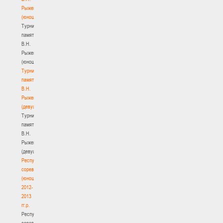
Рыженкова
(юноши)
Турнир
памяти
В.Н.
Рыженкова
(юноши)
Турнир
памяти
В.Н.
Рыженкова
(девушки)
Турнир
памяти
В.Н.
Рыженкова
(девушки)
Республиканские
соревнования
(юноши)
2012-
2013
гг.р.
Республиканские
соревнования