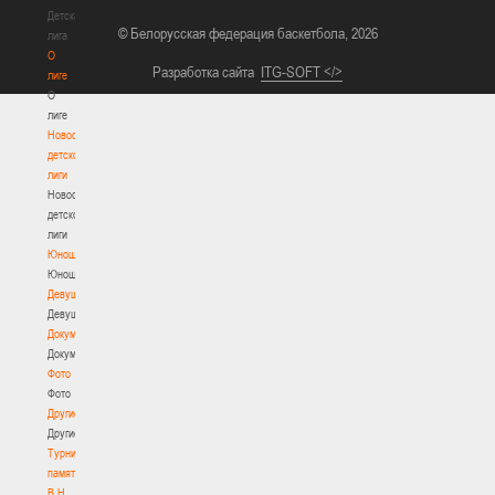
Детская
© Белорусская федерация баскетбола, 2026
лига
О
Разработка сайта
ITG-SOFT </>
лиге
О
лиге
Новости
детской
лиги
Новости
детской
лиги
Юноши
Юноши
Девушки
Девушки
Документы
Документы
Фото
Фото
Другие
Другие
Турнир
памяти
В.Н.