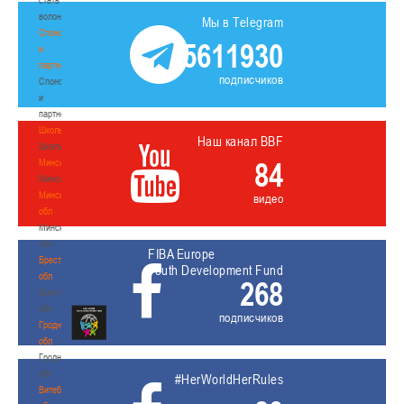
волонтером
Мы в Telegram
Спонсоры
5611930
и
партнеры
подписчиков
Спонсоры
и
партнеры
Школы
Наш канал BBF
Школы
84
Минск
Минск
Минская
видео
обл
Минская
обл
FIBA Europe
Брестская
Youth Development Fund
обл
268
Брестская
обл
подписчиков
Гродненская
обл
Гродненская
обл
#HerWorldHerRules
Витебская