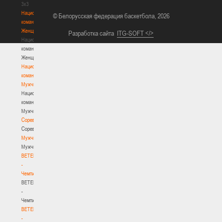
3х3
Национальная
© Белорусская федерация баскетбола, 2026
команда.
Женщины
Разработка сайта
ITG-SOFT </>
Национальная
команда.
Женщины
Национальная
команда.
Мужчины
Национальная
команда.
Мужчины
Соревнования
Соревнования
Мужчины
Мужчины
BETERA
-
Чемпионат
BETERA
-
Чемпионат
BETERA
-