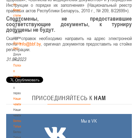
Инструкции о порядке их заполнения» (Национальный реестр
по
правовых актов Республики Беларусь, 2010 г., № 209, 8/22699»).
баскетбольной
статистике
Спортсмены, не предоставившие
Материалы
соответствующие документы, к турниру
по
допущены не будут.
баскетбольной
Сканы справок необходимо направить на адрес электронной
статистике
почты
, оригинал документов предоставить на стойке
Документы
регистрации.
РКС
Документы
31.07.2023
РКС
Положение
о
переходах
Положение
о
переходах
ПРИСОЕДИНЯЙТЕСЬ
К
НАМ
Наши
чемпионы
Наши
чемпионы
Мы в VK
Белошапко
Татьяна
Белошапко
Татьяна