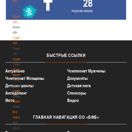
28
обл
Витебская
подписчиков
обл
Могилевская
обл
Могилевская
обл
Гомельская
обл
Гомельская
обл
БЫСТРЫЕ
ССЫЛКИ
Судейство
Судейство
Полезные
Актуально
Чемпионат Мужчины
материалы
Чемпионат Женщины
Документы
Полезные
Детские школы
Детская лига
материалы
Судьи
Антидопинг
Спонсоры
Судьи
Фото
Видео
Новости
Новости
Все
ГЛАВНАЯ
НАВИГАЦИЯ ОО «БФБ»
новости
Все
новости