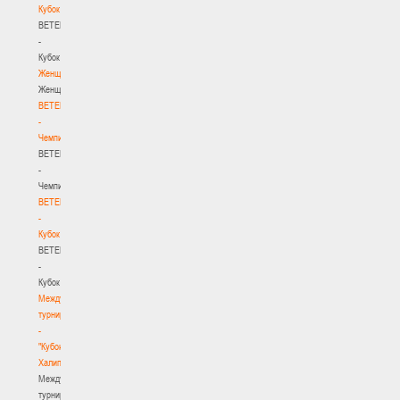
Кубок
BETERA
-
Кубок
Женщины
Женщины
BETERA
-
Чемпионат
BETERA
-
Чемпионат
BETERA
-
Кубок
BETERA
-
Кубок
Международный
турнир
-
"Кубок
Халипского"
Международный
турнир