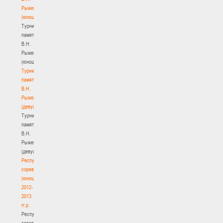
Рыженкова
(юноши)
Турнир
памяти
В.Н.
Рыженкова
(юноши)
Турнир
памяти
В.Н.
Рыженкова
(девушки)
Турнир
памяти
В.Н.
Рыженкова
(девушки)
Республиканские
соревнования
(юноши)
2012-
2013
гг.р.
Республиканские
соревнования