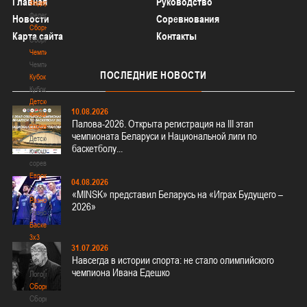
Главная
Руководство
Федерация
Федерация
Новости
Соревнования
Сборные
Карта сайта
Контакты
Сборные
Чемпионат
Чемпионат
ПОСЛЕДНИЕ
НОВОСТИ
Кубок
Кубок
Детско-
10.08.2026
юношеские
Палова-2026. Открыта регистрация на III этап
соревнования
чемпионата Беларуси и Национальной лиги по
Детско-
баскетболу...
юношеские
соревнования
Еврокубки
04.08.2026
Еврокубки
«MINSK» представил Беларусь на «Играх Будущего –
Разное
2026»
Разное
Баскетбол
3х3
31.07.2026
Баскетбол
Навсегда в истории спорта: не стало олимпийского
3х3
чемпиона Ивана Едешко
Лого[modid=121]
Сборные
Сборные