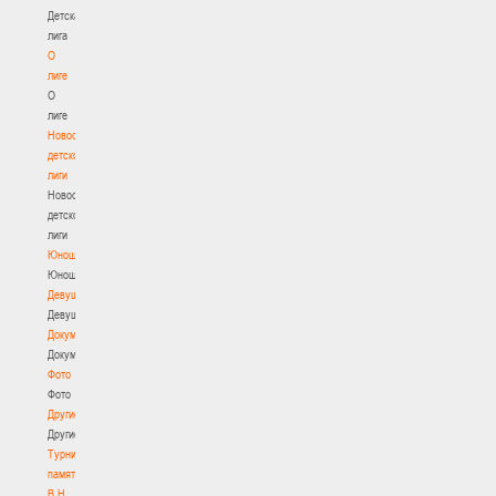
Детская
лига
О
лиге
О
лиге
Новости
детской
лиги
Новости
детской
лиги
Юноши
Юноши
Девушки
Девушки
Документы
Документы
Фото
Фото
Другие
Другие
Турнир
памяти
В.Н.