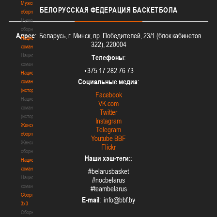
Мужские
БЕЛОРУССКАЯ
ФЕДЕРАЦИЯ БАСКЕТБОЛА
сборные
Мужские
сборные
Адрес
: Беларусь, г. Минск, пр. Победителей, 23/1 (блок кабинетов
Национальная
322), 220004
команда
Национальная
Телефоны
:
команда
+375 17 282 76 73
Национальная
Социальные медиа
:
команда
(история)
Facebook
Национальная
VK.com
команда
Twitter
(история)
Instagram
Женские
Telegram
сборные
Youtube BBF
Женские
Flickr
сборные
Наши хэш-теги:
:
Национальная
команда
#belarusbasket
Национальная
#nocbelarus
команда
#teambelarus
Сборные
E-mail
:
3х3
Сборные