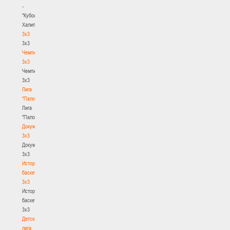
-
"Кубок
Халипского"
3x3
3x3
Чемпионат
3х3
Чемпионат
3х3
Лига
"Палова"
Лига
"Палова"
Документы
3х3
Документы
3х3
История
баскетбола
3х3
История
баскетбола
3х3
Детская
лига