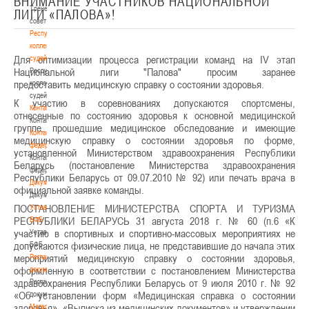
ВНИМАНИЕ УЧАСТНИКОВ НАЦИОНАЛЬНОЙ
Тренерский
ЛИГИ «ПАЛОВА»!
совет
Республиканская
коллегия
Для оптимизации процесса регистрации команд на IV этап
судей
Национальной лиги "Палова" просим заранее
Республиканская
предоставить медицинскую справку о состоянии здоровья.
коллегия
судей
К участию в соревнованиях допускаются спортсмены,
Контакты
отнесенные по состоянию здоровья к основной медицинской
Контакты
группе, прошедшие медицинское обследование и имеющие
Контакты
медицинскую справку о состоянии здоровья по форме,
федерации
установленной Министерством здравоохранения Республики
Контакты
Беларусь (постановление Министерства здравоохранения
федерации
Республики Беларусь от 09.07.2010 № 92) или печать врача в
Документы
официальной заявке команды.
Документы
ПОСТАНОВЛЕНИЕ МИНИСТЕРСТВА СПОРТА И ТУРИЗМА
Устав
РЕСПУБЛИКИ БЕЛАРУСЬ 31 августа 2018 г. № 60 (п.6 «К
БФБ
участию в спортивных и спортивно-массовых мероприятиях не
Устав
допускаются физические лица, не представившие до начала этих
БФБ
мероприятий медицинскую справку о состоянии здоровья,
Регламентирующие
оформленную в соответствии с постановлением Министерства
документы
здравоохранения Республики Беларусь от 9 июля 2010 г. № 92
Регламентирующие
«Об установлении форм «Медицинская справка о состоянии
документы
здоровья», «Выписка из медицинских документов» и утверждении
Материалы