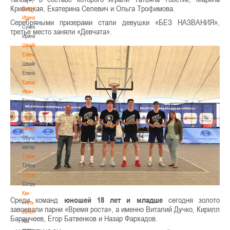
Кривицкая, Екатерина Селевич и Ольга Трофимова.
Сумникова
Ирина
Серебряными призерами стали девушки «БЕЗ НАЗВАНИЯ»,
Сумникова
третье место заняли «Девчата».
Ирина
Швайбович
Елена
Швайбович
Елена
Едешко
Иван
Едешко
Иван
Обучающие
материалы
Обучающие
материалы
Тренерам
Тренерам
Сотрудничество
Сотрудничество
Как
Среди команд
юношей 18 лет и младше
сегодня золото
стать
завоевали парни «Время роста», а именно Виталий Дучко, Кирилл
волонтером
Баранчеев, Егор Батвенков и Назар Фархадов.
Как
стать