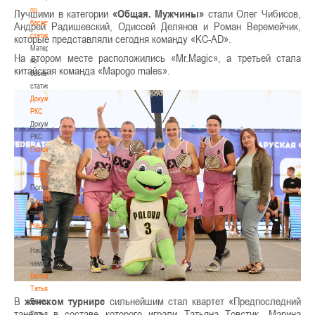
по
Лучшими в категории
«Общая. Мужчины»
стали Олег Чибисов,
баскетбольной
Андрей Радишевский, Одиссей Делянов и Роман Веремейчик,
статистике
которые представляли сегодня команду «KC-AD».
Материалы
На втором месте расположились «Mr.Magic», а третьей стала
по
китайская команда «Mapogo males».
баскетбольной
статистике
Документы
РКС
Документы
РКС
Положение
о
переходах
Положение
о
переходах
Наши
чемпионы
Наши
чемпионы
Белошапко
Татьяна
В
женском турнире
сильнейшим стал квартет «Предпоследний
Белошапко
танец», в составе которого играли Татьяна Товстик, Марина
Татьяна