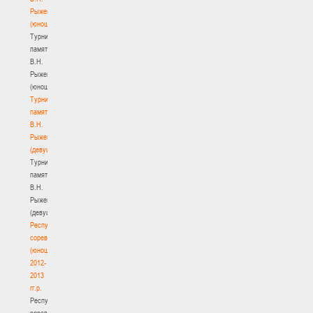
Рыженкова
(юноши)
Турнир
памяти
В.Н.
Рыженкова
(юноши)
Турнир
памяти
В.Н.
Рыженкова
(девушки)
Турнир
памяти
В.Н.
Рыженкова
(девушки)
Республиканские
соревнования
(юноши)
2012-
2013
гг.р.
Республиканские
соревнования