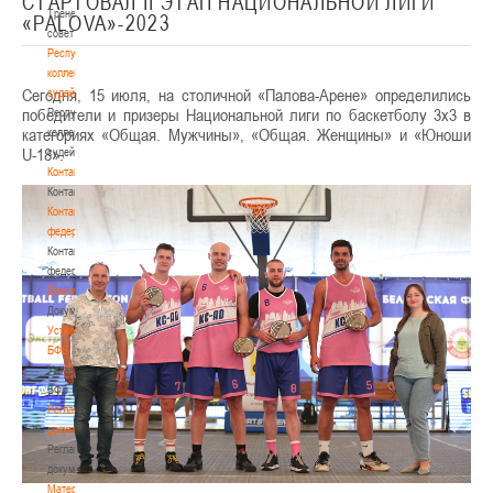
СТАРТОВАЛ II ЭТАП НАЦИОНАЛЬНОЙ ЛИГИ
Тренерский
«PALOVA»-2023
совет
Республиканская
коллегия
Сегодня, 15 июля, на столичной «Палова-Арене» определились
судей
победители и призеры Национальной лиги по баскетболу 3х3 в
Республиканская
категориях «Общая. Мужчины», «Общая. Женщины» и «Юноши
коллегия
U-18».
судей
Контакты
Контакты
Контакты
федерации
Контакты
федерации
Документы
Документы
Устав
БФБ
Устав
БФБ
Регламентирующие
документы
Регламентирующие
документы
Материалы