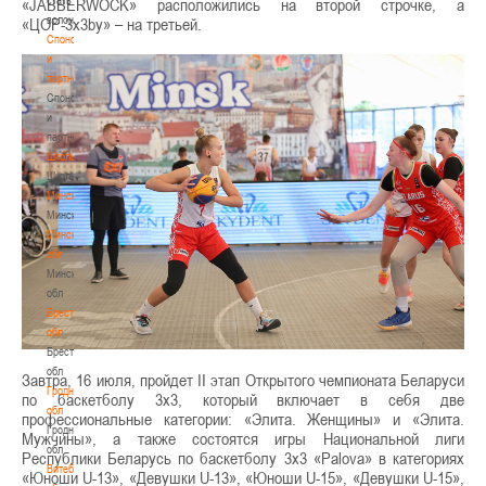
«JABBERWOCK» расположились на второй строчке, а
волонтером
«ЦОР-3x3by» – на третьей.
Спонсоры
и
партнеры
Спонсоры
и
партнеры
Школы
Школы
Минск
Минск
Минская
обл
Минская
обл
Брестская
обл
Брестская
обл
Завтра, 16 июля, пройдет II этап Открытого чемпионата Беларуси
Гродненская
по баскетболу 3х3, который включает в себя две
обл
профессиональные категории: «Элита. Женщины» и «Элита.
Гродненская
Мужчины», а также состоятся игры Национальной лиги
обл
Республики Беларусь по баскетболу 3х3 «Palova» в категориях
Витебская
«Юноши U-13», «Девушки U-13», «Юноши U-15», «Девушки U-15»,