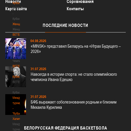
Новости
Соревнования
Кубок
Карта сайта
Контакты
BETERA
-
Кубок
Женщины
ПОСЛЕДНИЕ
НОВОСТИ
Женщины
BETERA
-
04.08.2026
Чемпионат
«MINSK» представил Беларусь на «Играх Будущего –
BETERA
2026»
-
Чемпионат
BETERA
31.07.2026
-
Навсегда в истории спорта: не стало олимпийского
Кубок
чемпиона Ивана Едешко
BETERA
-
Кубок
31.07.2026
Международный
БФБ выражает соболезнования родным и близким
турнир
Михаила Курилика
-
"Кубок
Халипского"
Международный
БЕЛОРУССКАЯ
ФЕДЕРАЦИЯ БАСКЕТБОЛА
турнир