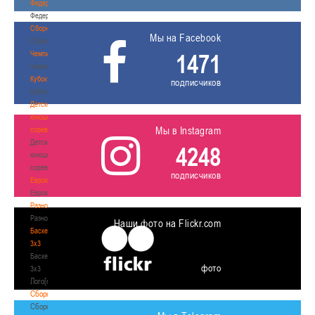
Федерация
Федерация
Сборные
Мы на Facebook
Сборные
Чемпионат
1471
Чемпионат
Кубок
подписчиков
Кубок
Детско-
юношеские
Мы в Instagram
соревнования
Детско-
4248
юношеские
соревнования
подписчиков
Еврокубки
Еврокубки
Разное
Разное
Наши фото на Flickr.com
Баскетбол
3х3
Баскетбол
фото
3х3
Лого[modid=121]
Сборные
Сборные