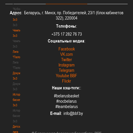
-
"Кубок
Адрес
: Беларусь, г. Минск, пр. Победителей, 23/1 (блок кабинетов
Халипского"
322), 220004
3x3
3x3
Телефоны
:
Чемпионат
+375 17 282 76 73
3х3
Социальные медиа
:
Чемпионат
3х3
Facebook
Лига
VK.com
"Палова"
Twitter
Лига
Instagram
"Палова"
Telegram
Документы
Youtube BBF
3х3
Flickr
Документы
Наши хэш-теги:
:
3х3
История
#belarusbasket
баскетбола
#nocbelarus
3х3
#teambelarus
История
E-mail
:
баскетбола
3х3
Детская
лига