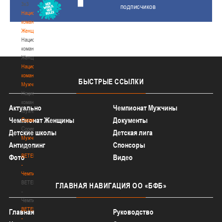
3х3
подписчиков
Национальная
команда.
Женщины
Национальная
команда.
Женщины
Национальная
команда.
БЫСТРЫЕ
ССЫЛКИ
Мужчины
Национальная
команда.
Актуально
Чемпионат Мужчины
Мужчины
Чемпионат Женщины
Документы
Соревнования
Соревнования
Детские школы
Детская лига
Мужчины
Антидопинг
Спонсоры
Мужчины
BETERA
Фото
Видео
-
Чемпионат
BETERA
ГЛАВНАЯ
НАВИГАЦИЯ ОО «БФБ»
-
Чемпионат
BETERA
Главная
Руководство
-