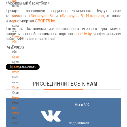
обл
«Мобильный баскетбол».
Витебская
Прямую трансляцию поединков чемпионата будут вести
обл
телеканалы
«Беларусь 5»
и
«Беларусь 5. Интернет»
, а также
Могилевская
интернет-портал
SPORT5.by
.
обл
Могилевская
Также за баталиями заключительного игрового дня можно
обл
следить в онлайн-режиме на портале
sport-tv.by
и официальном
Гомельская
сайте БФБ belarus.basketball.
обл
Гомельская
15.07.2023
обл
Судейство
Судейство
Полезные
материалы
Полезные
материалы
ПРИСОЕДИНЯЙТЕСЬ
К
НАМ
Судьи
Судьи
Новости
Новости
Мы в VK
Все
новости
Все
подписчиков
новости