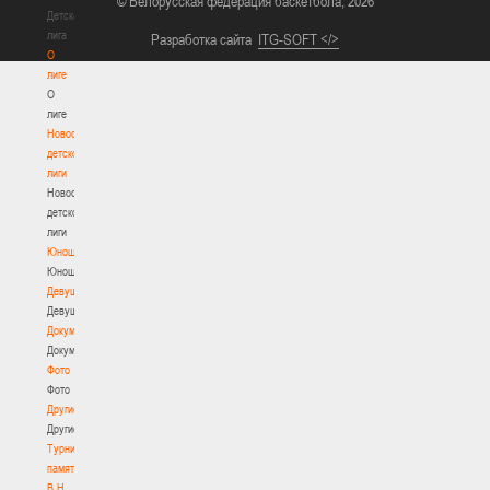
© Белорусская федерация баскетбола, 2026
Детская
лига
Разработка сайта
ITG-SOFT </>
О
лиге
О
лиге
Новости
детской
лиги
Новости
детской
лиги
Юноши
Юноши
Девушки
Девушки
Документы
Документы
Фото
Фото
Другие
Другие
Турнир
памяти
В.Н.