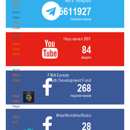
Мы в Telegram
Мужские
сборные
5611927
Мужские
сборные
подписчиков
Национальная
команда
Национальная
Наш канал BBF
команда
Национальная
84
команда
(история)
видео
Национальная
команда
(история)
FIBA Europe
Женские
Youth Development Fund
сборные
268
Женские
сборные
подписчиков
Национальная
команда
Национальная
команда
#HerWorldHerRules
Сборные
3х3
28
Сборные