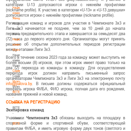
3х3
категории U-13 допускаются игроки с никнейм профилями
Национальная
(nickname profile). К участию в категории «U-13» и «U-13 девушки»
команда.
допускаются игроки с никнейм профилями (nickname profile).
Женщины
Регистрация команд и игроков для участия в Чемпионате 3х3 и
Национальная
Лиге 3х3 начинается не позднее, чем за 10 дней до начала
команда.
первого предварительного этапа и завершается за семьдесят два
Женщины
(72) часа до первого игрового дня. Организаторы могут принять
Национальная
решение об открытии дополнительных периодов регистрации
команда.
между этапами Лиги 3х3.
Мужчины
Национальная
Всего в течение сезона 2023 года за команду может выступить не
команда.
более восьми (8) игроков, при этом игрок имеет право только на
Мужчины
два (2) перехода из команды в команду. Для осуществления
Соревнования
перехода игрок должен направить письменный запрос
Соревнования
организаторам Чемпионата 3х3 и Лиги 3х3 на электронную почту
Мужчины
. В письме должны содержаться официальный
Мужчины
профиль игрока ФИБА, ФИО игрока, полная дата его рождения,
BETERA
названия прежней и новой команд.
-
ССЫЛКА НА РЕГИСТРАЦИЮ
Чемпионат
BETERA
Экипировка команд
-
Участники
Чемпионата 3х3
обязаны выходить на площадку в
Чемпионат
спортивной форме и спортивной обуви, соответствующей
BETERA
правилам ФИБА, и иметь игровую форму двух тонов (светлого и
-