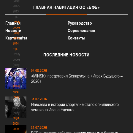
(девушки)
2012-
ГЛАВНАЯ
НАВИГАЦИЯ ОО «БФБ»
2013
гг.р.
Республиканские
Главная
Руководство
соревнования
Новости
Соревнования
(девушки)
Карта сайта
Контакты
2013-
2014
гг.р.
Республиканские
ПОСЛЕДНИЕ
НОВОСТИ
соревнования
(девушки)
2013-
04.08.2026
«MINSK» представил Беларусь на «Играх Будущего –
2014
2026»
гг.р.
Товарищеские
игры
(девушки)
31.07.2026
Товарищеские
Навсегда в истории спорта: не стало олимпийского
игры
чемпиона Ивана Едешко
(девушки)
ОДМ
2008-
31.07.2026
2009
БФБ выражает соболезнования родным и близким