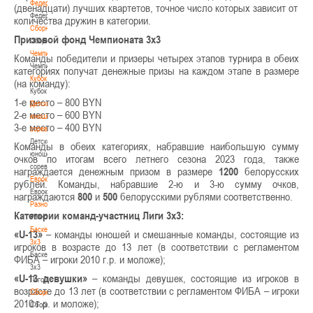
Федерация
(двенадцати) лучших квартетов, точное число которых зависит от
Федерация
количества дружин в категории.
Сборные
Призовой фонд Чемпионата 3х3
Сборные
Чемпионат
Команды победители и призеры четырех этапов турнира в обеих
Чемпионат
категориях получат денежные призы на каждом этапе в размере
Кубок
(на команду):
Кубок
1-е место – 800 BYN
Детско-
2-е место – 600 BYN
юношеские
3-е место – 400 BYN
соревнования
Детско-
Команды в обеих категориях, набравшие наибольшую сумму
юношеские
очков по итогам всего летнего сезона 2023 года, также
соревнования
награждается денежным призом в размере
1200
белорусских
Еврокубки
рублей. Команды, набравшие 2-ю и 3-ю сумму очков,
Еврокубки
награждаются
800
и
500
белорусскими рублями соответственно.
Разное
Категории команд-участниц Лиги 3х3:
Разное
Баскетбол
«U-13»
– команды юношей и смешанные команды, состоящие из
3х3
игроков в возрасте до 13 лет (в соответствии с регламентом
Баскетбол
ФИБА – игроки 2010 г.р. и моложе);
3х3
«U-13 девушки»
– команды девушек, состоящие из игроков в
Лого[modid=121]
возрасте до 13 лет (в соответствии с регламентом ФИБА – игроки
Сборные
2010 г.р. и моложе);
Сборные