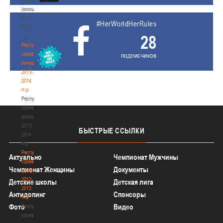
(юноши)
2012-
#HerWorldHerRules
2013
28
гг.р.
Республиканские
соревнования
подписчиков
(юноши)
2013-
2014
гг.р.
Республиканские
соревнования
(юноши)
2013-
БЫСТРЫЕ
ССЫЛКИ
2014
гг.р.
Республиканские
Актуально
Чемпионат Мужчины
соревнования
Чемпионат Женщины
Документы
(девушки)
2012-
Детские школы
Детская лига
2013
Антидопинг
Спонсоры
гг.р.
Фото
Видео
Республиканские
соревнования