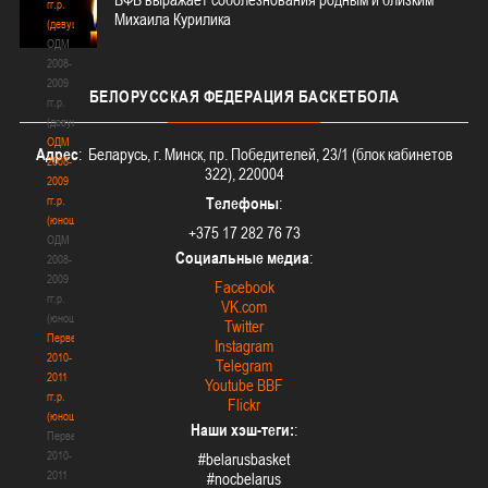
гг.р.
Михаила Курилика
(девушки)
ОДМ
2008-
2009
БЕЛОРУССКАЯ
ФЕДЕРАЦИЯ БАСКЕТБОЛА
гг.р.
(девушки)
ОДМ
Адрес
: Беларусь, г. Минск, пр. Победителей, 23/1 (блок кабинетов
2008-
322), 220004
2009
гг.р.
Телефоны
:
(юноши)
+375 17 282 76 73
ОДМ
Социальные медиа
:
2008-
2009
Facebook
гг.р.
VK.com
(юноши)
Twitter
Первенство
Instagram
2010-
Telegram
2011
Youtube BBF
гг.р.
Flickr
(юноши)
Наши хэш-теги:
:
Первенство
2010-
#belarusbasket
2011
#nocbelarus