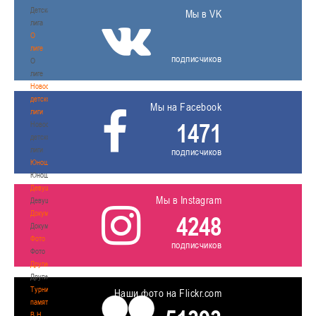
Детская
Мы в VK
лига
О
лиге
подписчиков
О
лиге
Новости
детской
Мы на Facebook
лиги
1471
Новости
детской
лиги
подписчиков
Юноши
Юноши
Девушки
Мы в Instagram
Девушки
Документы
4248
Документы
Фото
подписчиков
Фото
Другие
Другие
Турнир
Наши фото на Flickr.com
памяти
В.Н.