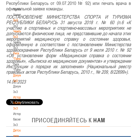
Республики Беларусь от 09.07.2010 № 92) или печать врача в
-
официальной заявке команды.
"Кубок
Халипского"
ПОСТАНОВЛЕНИЕ МИНИСТЕРСТВА СПОРТА И ТУРИЗМА
3x3
РЕСПУБЛИКИ БЕЛАРУСЬ 31 августа 2018 г. № 60 (п.6 «К
3x3
участию в спортивных и спортивно-массовых мероприятиях не
Чемпионат
допускаются физические лица, не представившие до начала этих
3х3
мероприятий медицинскую справку о состоянии здоровья,
Чемпионат
оформленную в соответствии с постановлением Министерства
3х3
здравоохранения Республики Беларусь от 9 июля 2010 г. № 92
Лига
«Об установлении форм «Медицинская справка о состоянии
"Палова"
здоровья», «Выписка из медицинских документов» и утверждении
Лига
Инструкции о порядке их заполнения» (Национальный реестр
"Палова"
правовых актов Республики Беларусь, 2010 г., № 209, 8/22699»).
Документы
3х3
14.06.2023
Документы
3х3
История
баскетбола
3х3
История
ПРИСОЕДИНЯЙТЕСЬ
К
НАМ
баскетбола
3х3
Детская
лига