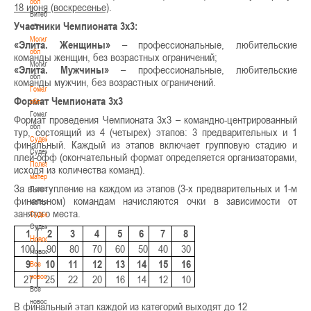
обл
18 июня (воскресенье)
.
Витебская
Участники Чемпионата 3х3:
обл
Могилевская
«Элита. Женщины»
– профессиональные, любительские
обл
команды женщин, без возрастных ограничений;
Могилевская
«Элита. Мужчины»
– профессиональные, любительские
обл
команды мужчин, без возрастных ограничений.
Гомельская
Формат Чемпионата 3х3
обл
Гомельская
Формат проведения Чемпионата 3х3 – командно-центрированный
обл
тур, состоящий из 4 (четырех) этапов: 3 предварительных и 1
Судейство
финальный. Каждый из этапов включает групповую стадию и
Судейство
плей-офф (окончательный формат определяется организаторами,
Полезные
исходя из количества команд).
материалы
За выступление на каждом из этапов (3-х предварительных и 1-м
Полезные
финальном) командам начисляются очки в зависимости от
материалы
занятого места.
Судьи
Судьи
1
2
3
4
5
6
7
8
Новости
100
90
80
70
60
50
40
30
Новости
9
10
11
12
13
14
15
16
Все
новости
27
25
22
20
16
14
12
10
Все
новости
В финальный этап каждой из категорий выходят до 12