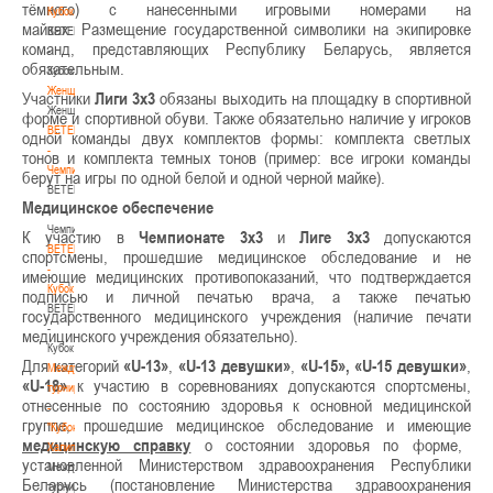
тёмного) с нанесенными игровыми номерами на
Кубок
майках. Размещение государственной символики на экипировке
BETERA
команд, представляющих Республику Беларусь, является
-
обязательным.
Кубок
Женщины
Участники
Лиги 3х3
обязаны выходить на площадку в спортивной
Женщины
форме и спортивной обуви. Также обязательно наличие у игроков
BETERA
одной команды двух комплектов формы: комплекта светлых
-
тонов и комплекта темных тонов (пример: все игроки команды
Чемпионат
берут на игры по одной белой и одной черной майке).
BETERA
Медицинское обеспечение
-
Чемпионат
К участию в
Чемпионате 3х3
и
Лиге 3х3
допускаются
BETERA
спортсмены, прошедшие медицинское обследование и не
-
имеющие медицинских противопоказаний, что подтверждается
Кубок
подписью и личной печатью врача, а также печатью
BETERA
государственного медицинского учреждения (наличие печати
-
медицинского учреждения обязательно).
Кубок
Для категорий
«U-13»
,
«U-13 девушки»
,
«U-15»,
«U-15 девушки»
,
Международный
«U-18»
к участию в соревнованиях допускаются спортсмены,
турнир
отнесенные по состоянию здоровья к основной медицинской
-
группе, прошедшие медицинское обследование и имеющие
"Кубок
медицинскую справку
о состоянии здоровья по форме,
Халипского"
установленной Министерством здравоохранения Республики
Международный
Беларусь (постановление Министерства здравоохранения
турнир