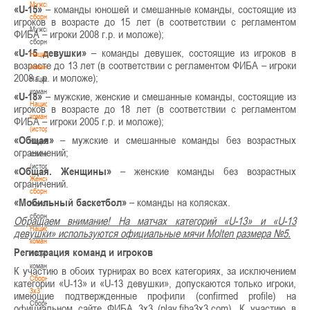
Мужские
«U-15»
– команды юношей и смешанные команды, состоящие из
сборные
игроков в возрасте до 15 лет (в соответствии с регламентом
Мужские
ФИБА – игроки 2008 г.р. и моложе);
сборные
«U-15 девушки»
– команды девушек, состоящие из игроков в
Национальная
возрасте до 13 лет (в соответствии с регламентом ФИБА – игроки
команда
2008 г.р. и моложе);
Национальная
команда
«U-18»
– мужские, женские и смешанные команды, состоящие из
Национальная
игроков в возрасте до 18 лет (в соответствии с регламентом
команда
ФИБА – игроки 2005 г.р. и моложе);
(история)
«Общая»
– мужские и смешанные команды без возрастных
Национальная
ограничений;
команда
(история)
«Общая. Женщины»
– женские команды без возрастных
Женские
ограничений.
сборные
«Мобильный баскетбол»
– команды на колясках.
Женские
сборные
Обращаем внимание! На матчах категорий «U-13» и «U-13
Национальная
девушки» используются официальные мячи Molten размера №5.
команда
Регистрация команд и игроков
Национальная
команда
К участию в обоих турнирах во всех категориях, за исключением
Сборные
категории «U-13» и «U-13 девушки», допускаются только игроки,
3х3
имеющие подтвержденные профили (confirmed profile) на
Сборные
официальном сайте ФИБА 3х3 (play.fiba3x3.com). К участию в