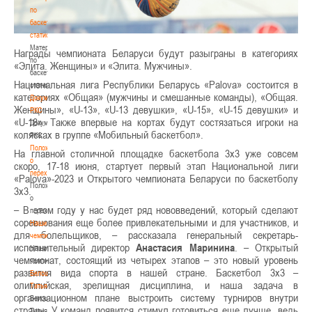
по
баскетбольной
статистике
Материалы
Награды чемпионата Беларуси будут разыграны в категориях
по
«Элита. Женщины» и «Элита. Мужчины».
баскетбольной
Национальная лига Республики Беларусь «Palova» состоится в
статистике
категориях «Общая» (мужчины и смешанные команды), «Общая.
Документы
Женщины», «U-13», «U-13 девушки», «U-15», «U-15 девушки» и
РКС
«U-18». Также впервые на кортах будут состязаться игроки на
Документы
колясках в группе «Мобильный баскетбол».
РКС
Положение
На главной столичной площадке баскетбола 3х3 уже совсем
о
скоро, 17-18 июня, стартует первый этап Национальной лиги
переходах
«Palova»-2023 и Открытого чемпионата Беларуси по баскетболу
Положение
3х3.
о
– В этом году у нас будет ряд нововведений, который сделают
переходах
соревнования еще более привлекательными и для участников, и
Наши
для болельщиков, – рассказала генеральный секретарь-
чемпионы
исполнительный директор
Анастасия Маринина
. – Открытый
Наши
чемпионат, состоящий из четырех этапов – это новый уровень
чемпионы
развития вида спорта в нашей стране. Баскетбол 3х3 –
Белошапко
олимпийская, зрелищная дисциплина, и наша задача в
Татьяна
организационном плане выстроить систему турниров внутри
Белошапко
страны. У команд появится стимул готовиться еще лучше, ведь
Татьяна