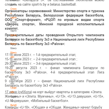
следить на сайте sport-tv.by и belarus.basketball.
волонтером
Спонсоры
Организаторы соревнований: Министерство спорта и туризма
и
Республики Беларусь, Белорусская федерация баскетбола,
партнеры
ООО «Спорт-формат», «РЦОП по игровым видам спорта
Спонсоры
«Дворец спорта», Минский городской исполнительный
и
комитет.
партнеры
Предварительные даты проведения Открытого чемпионата
Школы
Беларуси по баскетболу 3х3 и Национальной лиги Республики
Школы
Беларусь по баскетболу 3х3 «Palova»:
Минск
Минск
Минская
17-18 июня 2023 г. – 1-й предварительный этап;
обл
15-16 июля 2023 г. – 2-й предварительный этап ;
Минская
29-30 июля 2023 г. – 3-й предварительный этап;
обл
19-20 августа 2023 г. – финал чемпионата Беларуси по
Брестская
баскетболу 3х3 «Palova», 4-й предварительный этап Лига
обл
«Palova»;
Брестская
9 сентября 2023 г – финал Национальной лиги Республики
обл
Беларусь по баскетболу 3х3 «Palova».
Гродненская
17 июня (суббота)
на корт выйдут квартеты в категориях «Элита.
обл
Женщины» и «Элита. Мужчины», «U-13», «U-13 девушки», «U-15»,
Гродненская
«U-15 девушки», «Мобильный баскетбол».
обл
Витебская
Команды «U-18», «Общая» и «Общая. Женщины» начнут борьбу