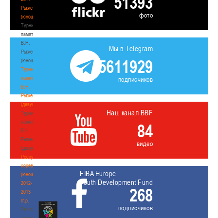
51393
Рыженкова
фото
(юноши)
Турнир
памяти
В.Н.
Мы в Telegram
Рыженкова
5611929
(юноши)
Турнир
памяти
подписчиков
В.Н.
Рыженкова
(девушки)
Наш канал BBF
Турнир
памяти
84
В.Н.
Рыженкова
видео
(девушки)
Республиканские
соревнования
FIBA Europe
(юноши)
Youth Development Fund
2012-
268
2013
гг.р.
подписчиков
Республиканские
соревнования