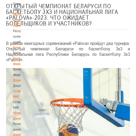
Тренерский
ОТКРЫТЫЙ ЧЕМПИОНАТ БЕЛАРУСИ ПО
совет
БАСКЕТБОЛУ 3Х3 И НАЦИОНАЛЬНАЯ ЛИГА
Республиканская
«PALOVA»-2023. ЧТО ОЖИДАЕТ
коллегия
БОЛЕЛЬЩИКОВ И УЧАСТНИКОВ?
судей
Республиканская
коллегия
судей
В рамках ежегодных соревнований «Palova» пройдут два турнира:
Контакты
Открытый чемпионат Беларуси по баскетболу 3х3 и
Контакты
Национальная лига Республики Беларусь по баскетболу 3х3
Контакты
«Palova».
федерации
Контакты
федерации
Документы
Документы
Устав
БФБ
Устав
БФБ
Регламентирующие
документы
Регламентирующие
документы
Материалы