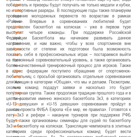
победитель и призеры будут получать не только медали и кубки,
Сумникова
но и спортивные разряды. В последующие годы также планируем
Ирина
проведение молодежных первенств по возрастам в рамках
Сумникова
«Palova». Впервые в соревнованиях любителей будет
Ирина
представлен баскетбол на колясках – уже в первом туре
Швайбович
выступят четыре команды. При поддержке Российской
Елена
Федерации Баскетбола мы начинаем развивать данное
Швайбович
направление, и нам важно, чтобы у всех спортсменов вне
Елена
зависимости от степени их подготовки была возможность
Едешко
показать себя в профессиональных играх – постараемся выйти
Иван
на постоянный соревновательный уровень, а также организовать
Едешко
более качественный тренировочный процесс для игроков. Также
Иван
в адрес федерации поступило обращение от спортсменок-
Обучающие
любительниц с просьбой организовать отдельные соревнования
материалы
для женщин в категории «Общая», что мы и делаем. Посмотрим,
Обучающие
сколько команд подадут заявки и насколько это будет
материалы
популярная группа. Также продолжая традиции прошлого года и в
Тренерам
целях развития именно женского баскетбола 3х3, в категориях
Тренерам
«U-13 девушки» и «U-15 девушки» соревнования пройдут в
Сотрудничество
рамках проекта ФИБА Европа «Ее мир, ее правила». Готовятся к
Сотрудничество
лету 3х3 и рефери – накануне турниров при поддержке РФБ
Как
будут также организованы семинары для судей по баскетболу
стать
3х3 и баскетболу на колясках. Трансляции чемпионата в элитных
волонтером
категориях среди профессиональных команд будет вести
Как
телеканал «Беларусь 5». За состязаниями любителей можно
стать