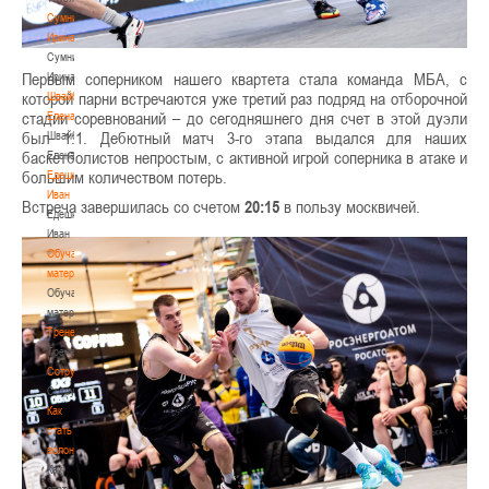
Сумникова
Ирина
Сумникова
Первым соперником нашего квартета стала команда МБА, с
Ирина
которой парни встречаются уже третий раз подряд на отборочной
Швайбович
стадии соревнований – до сегодняшнего дня счет в этой дуэли
Елена
был 1:1. Дебютный матч 3-го этапа выдался для наших
Швайбович
баскетболистов непростым, с активной игрой соперника в атаке и
Елена
большим количеством потерь.
Едешко
Иван
Встреча завершилась со счетом
20:15
в пользу москвичей.
Едешко
Иван
Обучающие
материалы
Обучающие
материалы
Тренерам
Тренерам
Сотрудничество
Сотрудничество
Как
стать
волонтером
Как
стать