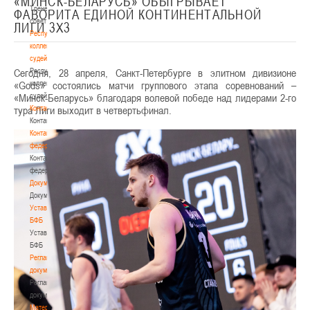
«МИНСК-БЕЛАРУСЬ» ОБЫГРЫВАЕТ
Тренерский
ФАВОРИТА ЕДИНОЙ КОНТИНЕНТАЛЬНОЙ
совет
ЛИГИ 3Х3
Республиканская
коллегия
судей
Сегодня, 28 апреля, Санкт-Петербурге в элитном дивизионе
Республиканская
«Gods» состоялись матчи группового этапа соревнований –
коллегия
«Минск-Беларусь» благодаря волевой победе над лидерами 2-го
судей
тура Лиги выходит в четвертьфинал.
Контакты
Контакты
Контакты
федерации
Контакты
федерации
Документы
Документы
Устав
БФБ
Устав
БФБ
Регламентирующие
документы
Регламентирующие
документы
Материалы