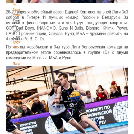
по
баскетбольной
28-29 апреля юбилейный сезон Единой Континентальной Лиги 3х3
статистике
собрал в Питере 11 лучших команд России и Беларуси. За
Материалы
путевки в финал бороться эти дня будут следующие квартеты:
по
COP Bad Boys, INANOMO, Guns N Balls, Bionord, Khimki Power,
баскетбольной
ЛАЭС, Грязные парни, Самара, Руна, МБА – дружины разбиты на
статистике
4 группы (A, B, C, D).
Документы
По итогам жеребьевки в 3-м туре Лиги белорусская команда на
РКС
предварительном этапе соревновалась в группе «D» с двумя
Документы
командами из Москвы: МБА и Руна.
РКС
Положение
о
переходах
Положение
о
переходах
Наши
чемпионы
Наши
чемпионы
Белошапко
Татьяна
Белошапко
Татьяна