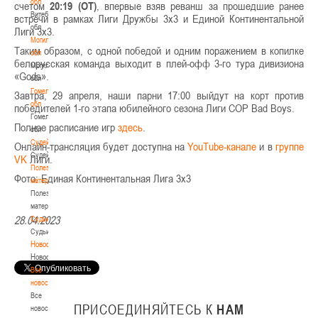
обл
счетом
20:19 (ОТ)
, впервые взяв реванш за прошедшие ранее
Витебская
встречи в рамках Лиги Дружбы 3х3 и Единой Континентальной
обл
Лиги 3х3.
Могилевская
Таким образом, с одной победой и одним поражением в копилке
обл
белорусская команда выходит в плей-офф 3-го тура дивизиона
Могилевская
«Gods».
обл
Гомельская
Завтра, 29 апреля, наши парни 17:00 выйдут на корт против
обл
победителей 1-го этапа юбилейного сезона Лиги COP Bad Boys.
Гомельская
Полное расписание игр
здесь
.
обл
Судейство
Онлайн-трансляция будет доступна на
YouTube-канале
и в
группе
Судейство
VK
Лиги.
Полезные
Фото: Единая Континентальная Лига 3х3
материалы
Полезные
материалы
28.04.2023
Судьи
Судьи
Новости
Новости
Все
новости
Все
ПРИСОЕДИНЯЙТЕСЬ
К
НАМ
новости