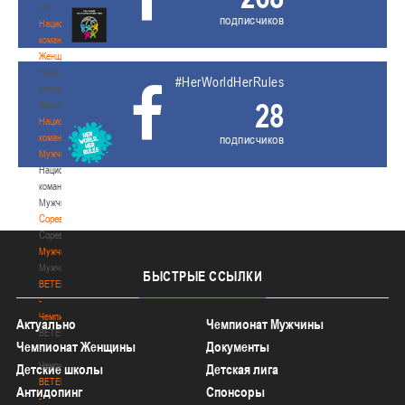
3х3
подписчиков
Национальная
команда.
Женщины
Национальная
#HerWorldHerRules
команда.
28
Женщины
Национальная
команда.
подписчиков
Мужчины
Национальная
команда.
Мужчины
Соревнования
Соревнования
Мужчины
Мужчины
БЫСТРЫЕ
ССЫЛКИ
BETERA
-
Чемпионат
Актуально
Чемпионат Мужчины
BETERA
Чемпионат Женщины
Документы
-
Чемпионат
Детские школы
Детская лига
BETERA
Антидопинг
Спонсоры
-