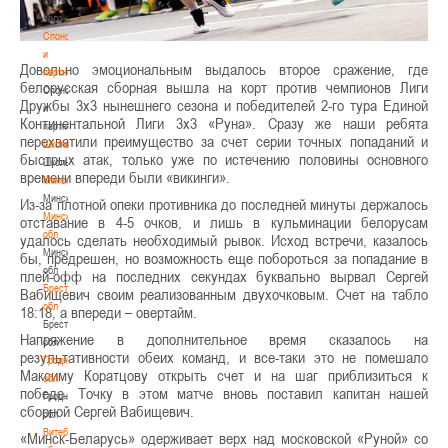
волонтером
Спонсоры
и
Довольно эмоциональным выдалось второе сражение, где
партнеры
белорусская сборная вышла на корт против чемпионов Лиги
Спонсоры
Дружбы 3х3 нынешнего сезона и победителей 2-го тура Единой
и
Континентальной Лиги 3х3 «Руна». Сразу же наши ребята
партнеры
перехватили преимущество за счет серии точных попаданий и
Школы
быстрых атак, только уже по истечению половины основного
Школы
времени впереди были «викинги».
Минск
Минск
Из-за плотной опеки противника до последней минуты держалось
Минская
отставание в 4-5 очков, и лишь в кульминации белорусам
обл
удалось сделать необходимый рывок. Исход встречи, казалось
Минская
бы, предрешен, но возможность еще побороться за попадание в
обл
плей-офф на последних секундах буквально вырвал Сергей
Брестская
Вабищевич своим реализованным двухочковым. Счет на табло
обл
18:18, а впереди – овертайм.
Брестская
Напряжение в дополнительное время сказалось на
обл
результативности обеих команд, и все-таки это не помешало
Гродненская
Максиму Коратцову открыть счет и на шаг приблизиться к
обл
победе. Точку в этом матче вновь поставил капитан нашей
Гродненская
сборной Сергей Вабищевич.
обл
Витебская
«Минск-Беларусь» одерживает верх над московской «Руной» со