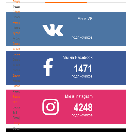
Федерация
Федерация
Сборные
Сборные
Мы в VK
Чемпионат
Чемпионат
Кубок
подписчиков
Кубок
Детско-
юношеские
соревнования
Мы на Facebook
Детско-
1471
юношеские
соревнования
Еврокубки
подписчиков
Еврокубки
Разное
Разное
Мы в Instagram
Баскетбол
3х3
4248
Баскетбол
3х3
подписчиков
Лого[modid=121]
Сборные
Сборные