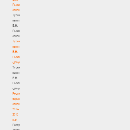
Рыженкова
(юноши)
Турнир
памяти
В.Н.
Рыженкова
(юноши)
Турнир
памяти
В.Н.
Рыженкова
(девушки)
Турнир
памяти
В.Н.
Рыженкова
(девушки)
Республиканские
соревнования
(юноши)
2012-
2013
гг.р.
Республиканские
соревнования