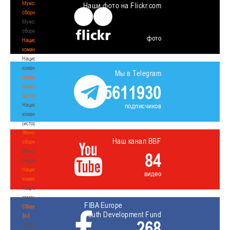
Мужские
Наши фото на Flickr.com
сборные
Мужские
сборные
фото
Национальная
команда
Национальная
команда
Мы в Telegram
Национальная
5611930
команда
(история)
Национальная
подписчиков
команда
(история)
Женские
Наш канал BBF
сборные
Женские
84
сборные
Национальная
видео
команда
Национальная
команда
FIBA Europe
Сборные
Youth Development Fund
3х3
268
Сборные