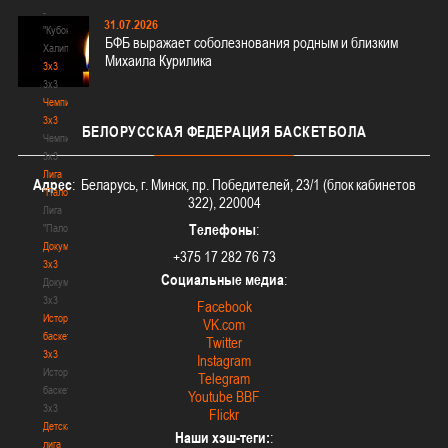
-
31.07.2026
"Кубок
БФБ выражает соболезнования родным и близким
Халипского"
Михаила Курилика
3x3
3x3
Чемпионат
3х3
БЕЛОРУССКАЯ
ФЕДЕРАЦИЯ БАСКЕТБОЛА
Чемпионат
3х3
Лига
Адрес
: Беларусь, г. Минск, пр. Победителей, 23/1 (блок кабинетов
"Палова"
322), 220004
Лига
Телефоны
:
"Палова"
Документы
+375 17 282 76 73
3х3
Социальные медиа
:
Документы
3х3
Facebook
История
VK.com
баскетбола
Twitter
3х3
Instagram
История
Telegram
баскетбола
Youtube BBF
3х3
Flickr
Детская
Наши хэш-теги:
:
лига