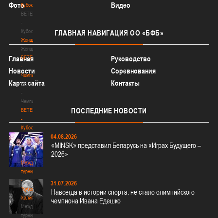
Фото
Видео
Кубок
BETERA
-
Кубок
ГЛАВНАЯ
НАВИГАЦИЯ ОО «БФБ»
Женщины
Женщины
BETERA
Главная
Руководство
-
Новости
Соревнования
Чемпионат
Карта сайта
Контакты
BETERA
-
Чемпионат
ПОСЛЕДНИЕ
НОВОСТИ
BETERA
-
Кубок
04.08.2026
BETERA
«MINSK» представил Беларусь на «Играх Будущего –
-
2026»
Кубок
Международный
турнир
-
31.07.2026
"Кубок
Навсегда в истории спорта: не стало олимпийского
Халипского"
чемпиона Ивана Едешко
Международный
турнир