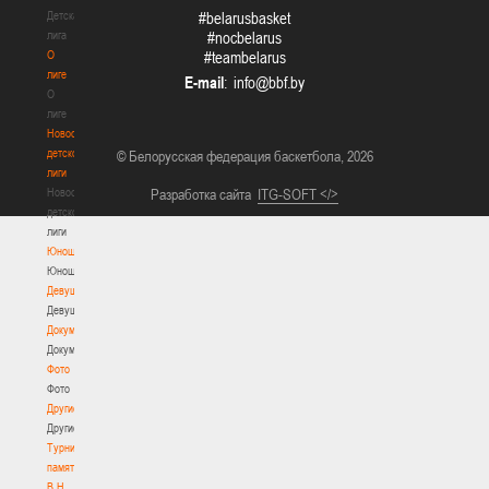
Детская
#belarusbasket
лига
#nocbelarus
О
#teambelarus
лиге
E-mail
:
О
лиге
Новости
детской
© Белорусская федерация баскетбола, 2026
лиги
Новости
Разработка сайта
ITG-SOFT </>
детской
лиги
Юноши
Юноши
Девушки
Девушки
Документы
Документы
Фото
Фото
Другие
Другие
Турнир
памяти
В.Н.