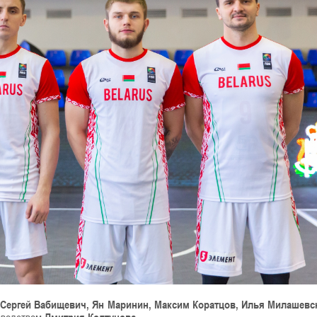
:
Сергей Вабищевич, Ян Маринин, Максим Коратцов, Илья Милашевс
оводством
Дмитрия Колтунова
.