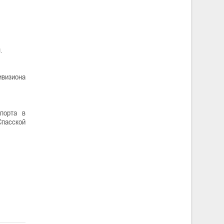
.
ивизиона
порта в
Спасской