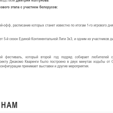
ового этапа с участием белорусов:
ей-офф, расписание которых станет известно по итогам 1-го игрового дня
ет 5-й сезон Единой Континентальной Лиги 3х3, и одним из участников д
й фестиваль, который второй год подряд собирает любителей с
роекту Джакомо Кваренги было построено в двух минутах ходьбы от 
конфигурации принимает выставки и другие мероприятия.
К
НАМ