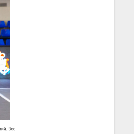
кий
. Все