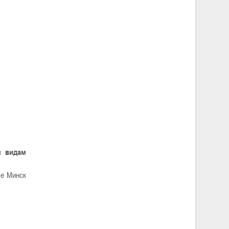
м видам
ые Минск