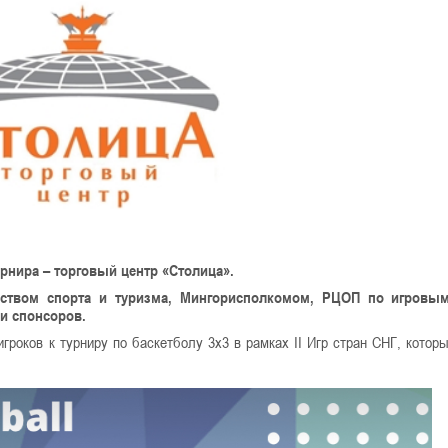
урнира – торговый центр «Столица».
рством спорта и туризма, Мингорисполкомом, РЦОП по игровы
 и спонсоров.
гроков к турниру по баскетболу 3х3 в рамках II Игр стран СНГ, котор