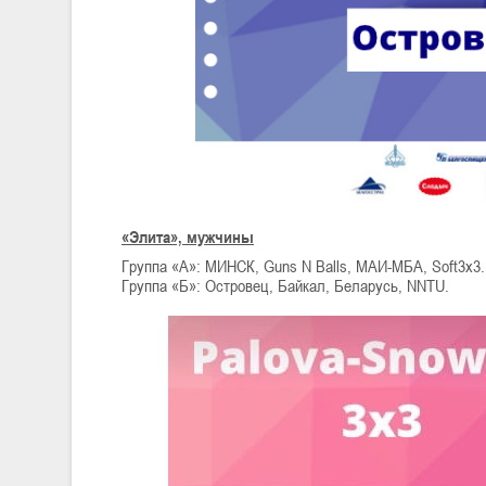
«Элита», мужчины
Группа «А»: МИНСК, Guns N Balls, МАИ-МБА, Soft3x3.
Группа «Б»: Островец, Байкал, Беларусь, NNTU.