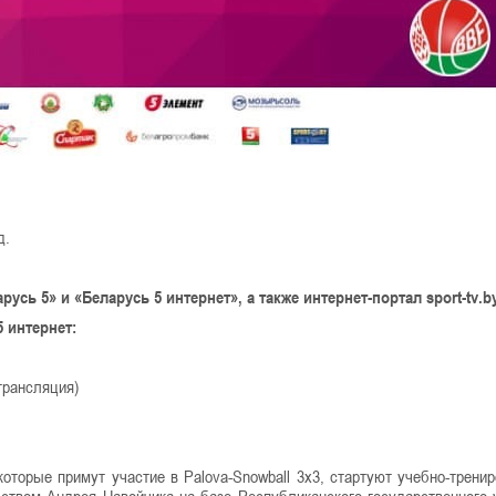
д.
сь 5» и «Беларусь 5 интернет», а также интернет-портал sport-tv.b
 интернет:
трансляция)
которые примут участие в Palova-Snowball 3х3, стартуют учебно-трени
дством Андрея Навойчика на базе Республиканского государственного