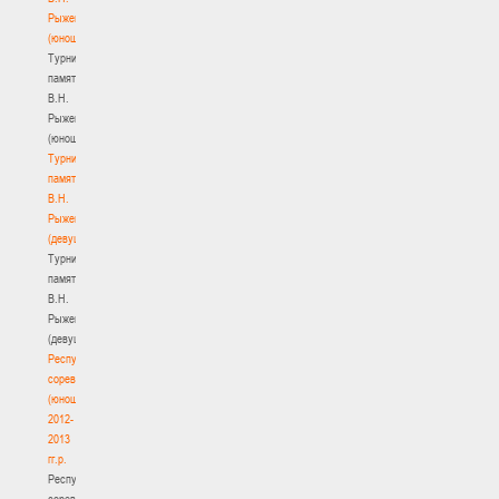
Рыженкова
(юноши)
Турнир
памяти
В.Н.
Рыженкова
(юноши)
Турнир
памяти
В.Н.
Рыженкова
(девушки)
Турнир
памяти
В.Н.
Рыженкова
(девушки)
Республиканские
соревнования
(юноши)
2012-
2013
гг.р.
Республиканские
соревнования