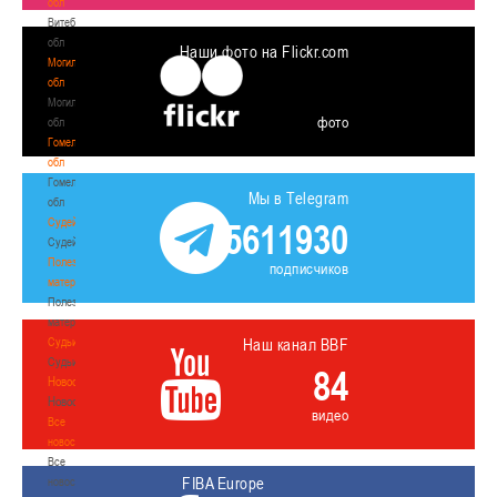
обл
Витебская
обл
Наши фото на Flickr.com
Могилевская
обл
Могилевская
фото
обл
Гомельская
обл
Гомельская
Мы в Telegram
обл
Судейство
5611930
Судейство
Полезные
подписчиков
материалы
Полезные
материалы
Судьи
Наш канал BBF
Судьи
84
Новости
Новости
видео
Все
новости
Все
FIBA Europe
новости