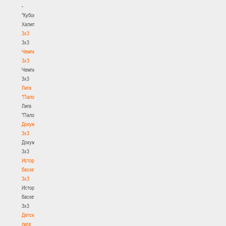
-
"Кубок
Халипского"
3x3
3x3
Чемпионат
3х3
Чемпионат
3х3
Лига
"Палова"
Лига
"Палова"
Документы
3х3
Документы
3х3
История
баскетбола
3х3
История
баскетбола
3х3
Детская
лига