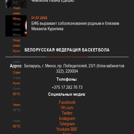
чемпиона Ивана Едешко
3х3
Национальная
команда.
31.07.2026
Женщины
БФБ выражает соболезнования родным и близким
Национальная
Михаила Курилика
команда.
Женщины
Национальная
команда.
БЕЛОРУССКАЯ
ФЕДЕРАЦИЯ БАСКЕТБОЛА
Мужчины
Национальная
команда.
Адрес
: Беларусь, г. Минск, пр. Победителей, 23/1 (блок кабинетов
Мужчины
322), 220004
Соревнования
Соревнования
Телефоны
:
Мужчины
+375 17 282 76 73
Мужчины
Социальные медиа
:
BETERA
-
Facebook
Чемпионат
VK.com
BETERA
Twitter
-
Instagram
Чемпионат
Telegram
BETERA
Youtube BBF
-