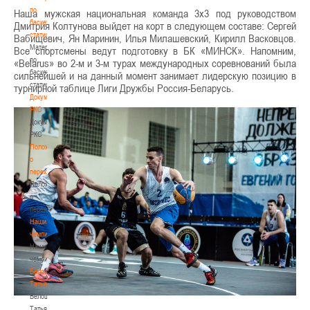
по
Наша мужская национальная команда 3х3 под руководством
баскетбольной
Дмитрия Колтунова выйдет на корт в следующем составе: Сергей
статистике
Вабищевич, Ян Маринин, Илья Милашевский, Кирилл Васковцов.
Материалы
Все спортсмены ведут подготовку в БК «МИНСК». Напомним,
по
«Belarus» во 2-м и 3-м турах международных соревнований была
баскетбольной
сильнейшей и на данный момент занимает лидерскую позицию в
статистике
турнирной таблице Лиги Дружбы Россия-Беларусь.
Документы
РКС
Документы
РКС
Положение
о
переходах
Положение
о
переходах
Наши
чемпионы
Наши
чемпионы
Белошапко
Татьяна
Белошапко
Татьяна