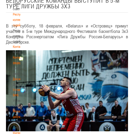
БЕЛОРУССКИЕ КОМАНДЫ ВЫСТУПЯТ В 5-М
Тренерский
ТУРЕ ЛИГИ ДРУЖБЫ 3Х3
совет
Республиканская
коллегия
В эту субботу, 18 февраля, «Belarus» и «Островец» примут
судей
участие в 5-м туре Международного Фестиваля баскетбола 3х3
Республиканская
Концерна Росэнергоатом «Лига Дружбы Россия-Беларусь» в
коллегия
Десногорске.
судей
Контакты
Контакты
Контакты
федерации
Контакты
федерации
Документы
Документы
Устав
БФБ
Устав
БФБ
Регламентирующие
документы
Регламентирующие
документы
Материалы