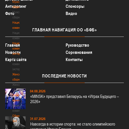
Мужские
Антидопинг
Спонсоры
сборные
Мужские
Фото
Видео
сборные
Национальная
команда
ГЛАВНАЯ
НАВИГАЦИЯ ОО «БФБ»
Национальная
команда
Национальная
Главная
Руководство
команда
Новости
Соревнования
(история)
Национальная
Карта сайта
Контакты
команда
(история)
Женские
ПОСЛЕДНИЕ
НОВОСТИ
сборные
Женские
сборные
04.08.2026
Национальная
«MINSK» представил Беларусь на «Играх Будущего –
команда
2026»
Национальная
команда
Сборные
31.07.2026
3х3
Навсегда в истории спорта: не стало олимпийского
Сборные