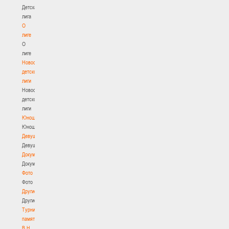
Детская
лига
О
лиге
О
лиге
Новости
детской
лиги
Новости
детской
лиги
Юноши
Юноши
Девушки
Девушки
Документы
Документы
Фото
Фото
Другие
Другие
Турнир
памяти
В.Н.