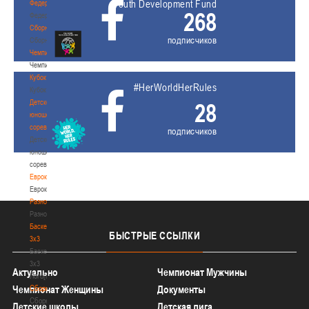
Youth Development Fund
Федерация
268
Федерация
Сборные
подписчиков
Сборные
Чемпионат
Чемпионат
Кубок
#HerWorldHerRules
Кубок
Детско-
28
юношеские
соревнования
подписчиков
Детско-
юношеские
соревнования
Еврокубки
Еврокубки
Разное
Разное
Баскетбол
БЫСТРЫЕ
ССЫЛКИ
3х3
Баскетбол
3х3
Актуально
Чемпионат Мужчины
Лого[modid=121]
Сборные
Чемпионат Женщины
Документы
Сборные
Детские школы
Детская лига