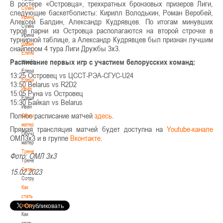
В ростере «Островца», трехкратных бронзовых призеров Лиги,
Сумникова
следующие баскетболисты: Кирилл Володькин, Роман Веробей,
Ирина
Алексей Балдин, Александр Кудрявцев. По итогам минувших
Сумникова
туров парни из Островца располагаются на второй строчке в
Ирина
турнирной таблице, а Александр Кудрявцев был признан лучшим
Швайбович
снайпером 4 тура Лиги Дружбы 3х3.
Елена
Расписание первых игр с участием белорусских команд:
Швайбович
Елена
13:25 Островец vs ЦССТ-РЭА-СГУС-U24
Едешко
13:50 Belarus vs R2D2
Иван
15:05 Руна vs Островец
Едешко
15:30 Байкал vs Belarus
Иван
Полное расписание матчей
здесь
.
Обучающие
материалы
Прямая трансляция матчей будет доступна на
Youtube-канале
Обучающие
ОМЛ3х3 и в группе
Вконтакте
.
материалы
Тренерам
Фото: ОМЛ 3х3
Тренерам
Сотрудничество
15.02.2023
Сотрудничество
Как
стать
волонтером
Как
стать