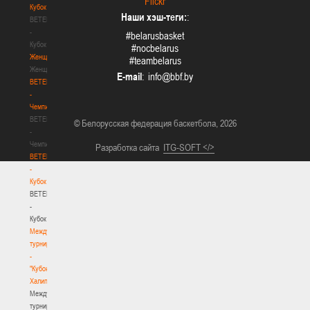
Flickr
Кубок
Наши хэш-теги:
:
BETERA
-
#belarusbasket
Кубок
#nocbelarus
Женщины
#teambelarus
Женщины
E-mail
:
BETERA
-
Чемпионат
BETERA
© Белорусская федерация баскетбола, 2026
-
Чемпионат
Разработка сайта
ITG-SOFT </>
BETERA
-
Кубок
BETERA
-
Кубок
Международный
турнир
-
"Кубок
Халипского"
Международный
турнир