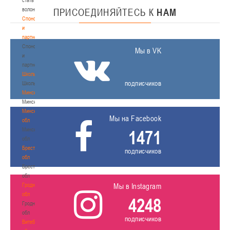
волонтером
ПРИСОЕДИНЯЙТЕСЬ
К
НАМ
Спонсоры
и
партнеры
Спонсоры
Мы в VK
и
партнеры
Школы
подписчиков
Школы
Минск
Минск
Минская
Мы на Facebook
обл
Минская
1471
обл
Брестская
подписчиков
обл
Брестская
обл
Гродненская
Мы в Instagram
обл
4248
Гродненская
обл
подписчиков
Витебская