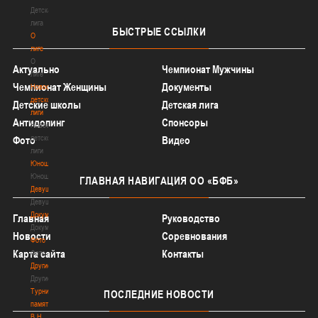
Детская
лига
БЫСТРЫЕ
ССЫЛКИ
О
лиге
О
Актуально
Чемпионат Мужчины
лиге
Чемпионат Женщины
Документы
Новости
детской
Детские школы
Детская лига
лиги
Антидопинг
Спонсоры
Новости
детской
Фото
Видео
лиги
Юноши
Юноши
ГЛАВНАЯ
НАВИГАЦИЯ ОО «БФБ»
Девушки
Девушки
Документы
Главная
Руководство
Документы
Новости
Соревнования
Фото
Карта сайта
Контакты
Фото
Другие
Другие
Турнир
ПОСЛЕДНИЕ
НОВОСТИ
памяти
В.Н.