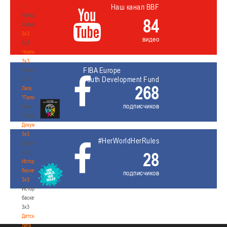
Наш канал BBF
-
"Кубок
84
Халипского"
3x3
видео
3x3
Чемпионат
3х3
FIBA Europe
Чемпионат
Youth Development Fund
3х3
268
Лига
"Палова"
подписчиков
Лига
"Палова"
Документы
3х3
#HerWorldHerRules
Документы
3х3
28
История
баскетбола
подписчиков
3х3
История
баскетбола
3х3
Детская
лига