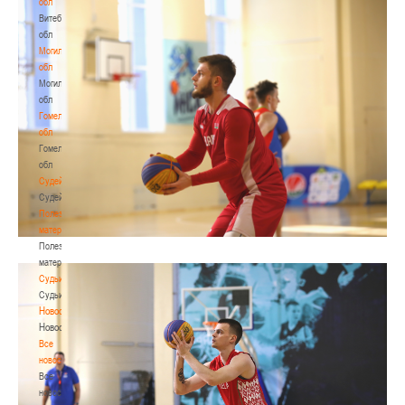
обл
Витебская
обл
Могилевская
обл
Могилевская
обл
Гомельская
обл
Гомельская
обл
Судейство
Судейство
Полезные
материалы
Полезные
материалы
Судьи
Судьи
Новости
Новости
Все
новости
Все
новости