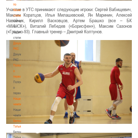
по
Участие в УТС принимают следующие игроки: Сергей Вабищевич,
баскетбольной
Максим Коратцов, Илья Милашевский, Ян Маринин, Алексей
статистике
Навойчик, Кирилл Васковцов, Артем Брашко (все – БК
Материалы
«МИНСК»), Виталий Лебедев («Борисфен»), Максим Сазонов
по
(«Гродно-93). Главный тренер – Дмитрий Колтунов.
баскетбольной
статистике
Документы
РКС
Документы
РКС
Положение
о
переходах
Положение
о
переходах
Наши
чемпионы
Наши
чемпионы
Белошапко
Татьяна
Белошапко
Татьяна