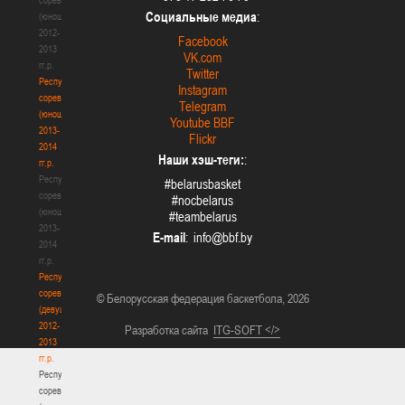
Социальные медиа
:
(юноши)
2012-
Facebook
2013
VK.com
гг.р.
Twitter
Республиканские
Instagram
соревнования
Telegram
(юноши)
Youtube BBF
2013-
Flickr
2014
Наши хэш-теги:
:
гг.р.
Республиканские
#belarusbasket
соревнования
#nocbelarus
(юноши)
#teambelarus
2013-
E-mail
:
2014
гг.р.
Республиканские
соревнования
© Белорусская федерация баскетбола, 2026
(девушки)
2012-
Разработка сайта
ITG-SOFT </>
2013
гг.р.
Республиканские
соревнования