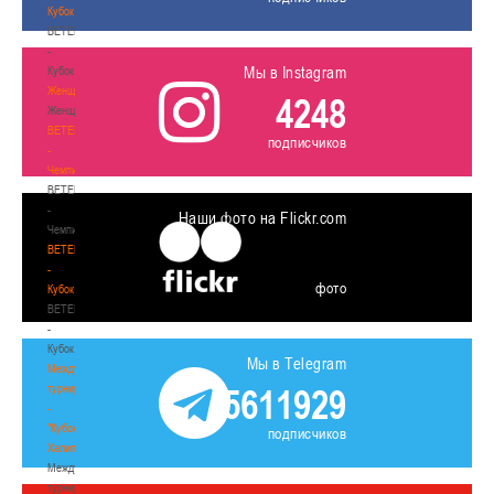
Кубок
BETERA
-
Мы в Instagram
Кубок
Женщины
4248
Женщины
BETERA
подписчиков
-
Чемпионат
BETERA
-
Наши фото на Flickr.com
Чемпионат
BETERA
-
фото
Кубок
BETERA
-
Кубок
Мы в Telegram
Международный
турнир
5611929
-
"Кубок
подписчиков
Халипского"
Международный
турнир