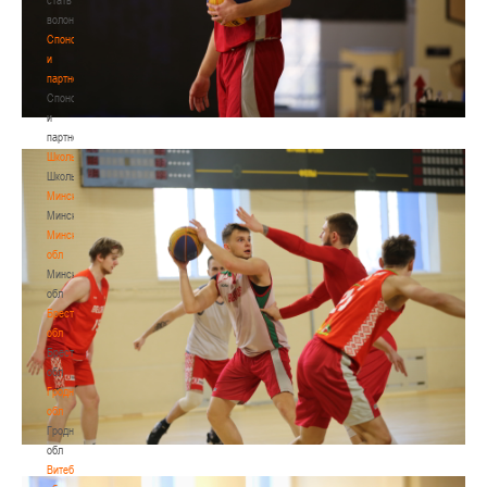
волонтером
Спонсоры
и
партнеры
Спонсоры
и
партнеры
Школы
Школы
Минск
Минск
Минская
обл
Минская
обл
Брестская
обл
Брестская
обл
Гродненская
обл
Гродненская
обл
Витебская