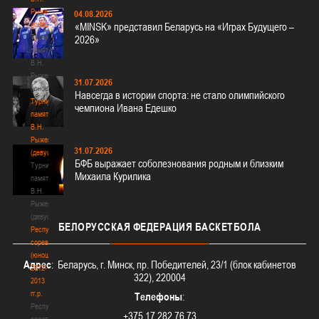
Рыженкова
04.08.2026
(юноши)
«MINSK» представил Беларусь на «Играх Будущего –
Турнир
2026»
памяти
В.Н.
Рыженкова
31.07.2026
(юноши)
Навсегда в истории спорта: не стало олимпийского
Турнир
чемпиона Ивана Едешко
памяти
В.Н.
Рыженкова
31.07.2026
(девушки)
БФБ выражает соболезнования родным и близким
Турнир
Михаила Курилика
памяти
В.Н.
Рыженкова
(девушки)
БЕЛОРУССКАЯ
ФЕДЕРАЦИЯ БАСКЕТБОЛА
Республиканские
соревнования
(юноши)
Адрес
: Беларусь, г. Минск, пр. Победителей, 23/1 (блок кабинетов
2012-
322), 220004
2013
гг.р.
Телефоны
:
Республиканские
+375 17 282 76 73
соревнования