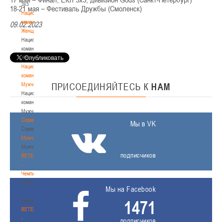
3х3
18-21 мая – Фестиваль Дружбы (Смоленск)
Национальная
команда.
09.02.2023
Женщины
Национальная
команда.
Женщины
Национальная
команда.
Мужчины
ПРИСОЕДИНЯЙТЕСЬ
К
НАМ
Национальная
команда.
Мужчины
Соревнования
Мы в VK
Соревнования
Мужчины
Мужчины
подписчиков
BETERA
-
Чемпионат
BETERA
Мы на Facebook
-
Чемпионат
1471
BETERA
-
подписчиков