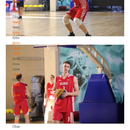
Федерация
Федерация
Сборные
Сборные
Чемпионат
Чемпионат
Кубок
Кубок
Детско-
юношеские
соревнования
Детско-
юношеские
соревнования
Еврокубки
Еврокубки
Разное
Разное
Баскетбол
3х3
Баскетбол
3х3
Лого[modid=121]
Сборные
Сборные