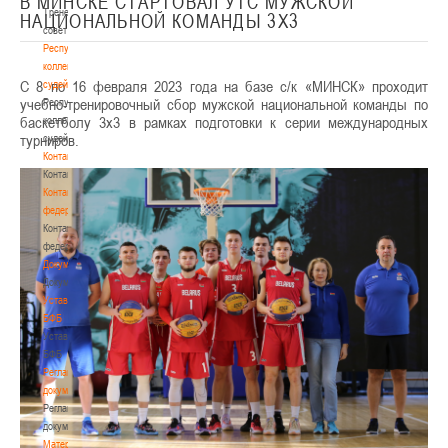
В МИНСКЕ СТАРТОВАЛ УТС МУЖСКОЙ
Тренерский
НАЦИОНАЛЬНОЙ КОМАНДЫ 3Х3
совет
Республиканская
коллегия
С 8 по 16 февраля 2023 года на базе с/к «МИНСК» проходит
судей
учебно-тренировочный сбор мужской национальной команды по
Республиканская
баскетболу 3х3 в рамках подготовки к серии международных
коллегия
турниров.
судей
Контакты
Контакты
Контакты
федерации
Контакты
федерации
Документы
Документы
Устав
БФБ
Устав
БФБ
Регламентирующие
документы
Регламентирующие
документы
Материалы