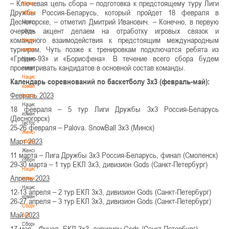
– Ключевая цель сбора – подготовка к предстоящему туру Лиги
Мужские
Дружбы Россия-Беларусь, который пройдет 18 февраля в
сборные
Десногорске, – отметил Дмитрий Иванович. – Конечно, в первую
Мужские
очередь акцент делаем на отработку игровых связок и
сборные
командного взаимодействия к предстоящим международным
Национальная
турнирам. Чуть позже к тренировкам подключатся ребята из
команда
«Гродно-93» и «Борисфена». В течение всего сбора будем
Национальная
просматривать кандидатов в основной состав команды.
команда
Национальная
Календарь соревнований по баскетболу 3х3 (февраль-май):
команда
Февраль 2023
(история)
Национальная
18 февраля – 5 тур Лиги Дружбы 3х3 Россия-Беларусь
команда
(Десногорск)
(история)
25-26 февраля – Palova. SnowBall 3x3 (Минск)
Женские
Март 2023
сборные
Женские
11 марта – Лига Дружбы 3х3 Россия-Беларусь, финал (Смоленск)
сборные
29-30 марта – 1 тур ЕКЛ 3х3, дивизион Gods (Санкт-Петербург)
Национальная
Апрель 2023
команда
Национальная
12-13 апреля – 2 тур ЕКЛ 3х3, дивизион Gods (Санкт-Петербург)
команда
26-27 апреля – 3 тур ЕКЛ 3х3, дивизион Gods (Санкт-Петербург)
Сборные
Май 2023
3х3
Сборные
17 мая – Финал, ЕКЛ 3х3, дивизион Gods (Санкт-Петербург)