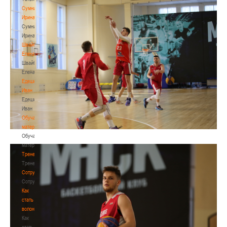
Сумникова
Ирина
Сумникова
Ирина
Швайбович
Елена
Швайбович
Елена
Едешко
Иван
Едешко
Иван
Обучающие
материалы
Обучающие
материалы
Тренерам
Тренерам
Сотрудничество
Сотрудничество
Как
стать
волонтером
Как
стать