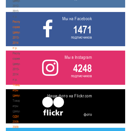
(девушки)
2012-
2013
гг.р.
Мы на Facebook
Республиканские
1471
соревнования
(девушки)
подписчиков
2013-
2014
гг.р.
Республиканские
Мы в Instagram
соревнования
(девушки)
4248
2013-
2014
подписчиков
гг.р.
Товарищеские
игры
Наши фото на Flickr.com
(девушки)
Товарищеские
игры
(девушки)
фото
ОДМ
2008-
2009