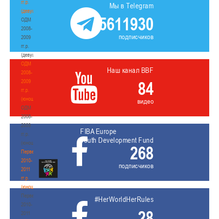
гг.р.
Мы в Telegram
(девушки)
5611930
ОДМ
2008-
подписчиков
2009
гг.р.
(девушки)
ОДМ
Наш канал BBF
2008-
2009
84
гг.р.
(юноши)
видео
ОДМ
2008-
2009
FIBA Europe
гг.р.
Youth Development Fund
(юноши)
268
Первенство
2010-
подписчиков
2011
гг.р.
(юноши)
Первенство
#HerWorldHerRules
2010-
28
2011