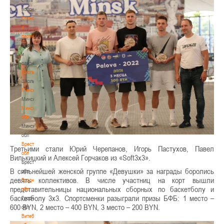
волонтером
Спонсоры
и
партнеры
Спонсоры
и
партнеры
Школы
Школы
Минск
Минск
Минская
обл
Минская
обл
Брестская
Третьими стали Юрий Черепанов, Игорь Пастухов, Павел
обл
Вилькицкий и Алексей Горчаков из «Soft3x3».
Брестская
В сильнейшей женской группе «Девушки» за награды боролись
обл
девять коллективов. В числе участниц на корт вышли
Гродненская
представительницы национальных сборных по баскетболу и
обл
баскетболу 3х3. Спортсменки разыграли призы БФБ: 1 место –
Гродненская
600 BYN, 2 место – 400 BYN, 3 место – 200 BYN.
обл
Витебская