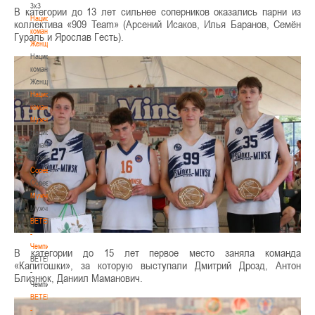
3х3
В категории до 13 лет сильнее соперников оказались парни из
Национальная
коллектива «909 Team» (Арсений Исаков, Илья Баранов, Семён
команда.
Гураль и Ярослав Гесть).
Женщины
Национальная
команда.
Женщины
Национальная
команда.
Мужчины
Национальная
команда.
Мужчины
Соревнования
Соревнования
Мужчины
Мужчины
BETERA
-
Чемпионат
В категории до 15 лет первое место заняла команда
BETERA
«Капитошки», за которую выступали Дмитрий Дрозд, Антон
-
Близнюк, Даниил Маманович.
Чемпионат
BETERA
-