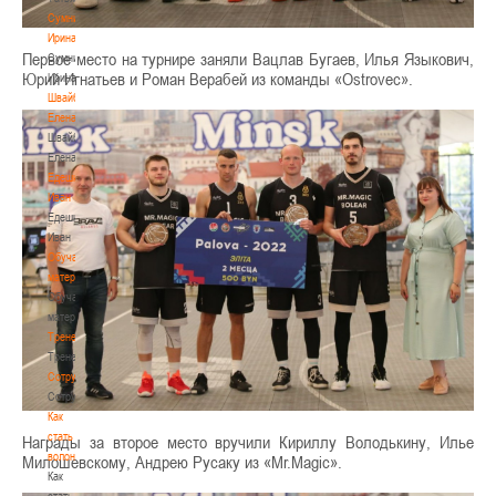
Сумникова
Ирина
Первое место на турнире заняли Вацлав Бугаев, Илья Языкович,
Сумникова
Юрий Игнатьев и Роман Верабей из команды «Ostrovec».
Ирина
Швайбович
Елена
Швайбович
Елена
Едешко
Иван
Едешко
Иван
Обучающие
материалы
Обучающие
материалы
Тренерам
Тренерам
Сотрудничество
Сотрудничество
Как
стать
Награды за второе место вручили Кириллу Володькину, Илье
волонтером
Милошевскому, Андрею Русаку из «Mr.Magic».
Как
стать