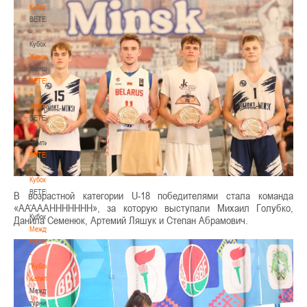
Кубок
BETERA
-
Кубок
Женщины
Женщины
BETERA
-
Чемпионат
BETERA
-
Чемпионат
BETERA
-
Кубок
BETERA
В возрастной категории U-18 победителями стала команда
-
«AAAAAHHHHHHH», за которую выступали Михаил Голубко,
Кубок
Данила Семенюк, Артемий Ляшук и Степан Абрамович.
Международный
турнир
-
"Кубок
Халипского"
Международный
турнир