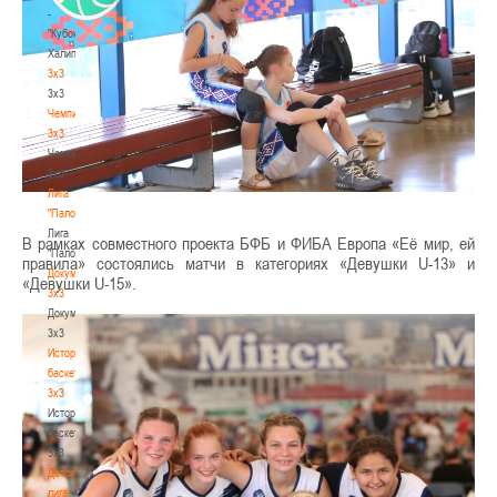
-
"Кубок
Халипского"
3x3
3x3
Чемпионат
3х3
Чемпионат
3х3
Лига
"Палова"
Лига
В рамках совместного проекта БФБ и ФИБА Европа «Её мир, ей
"Палова"
правила» состоялись матчи в категориях «Девушки U-13» и
Документы
«Девушки U-15».
3х3
Документы
3х3
История
баскетбола
3х3
История
баскетбола
3х3
Детская
лига