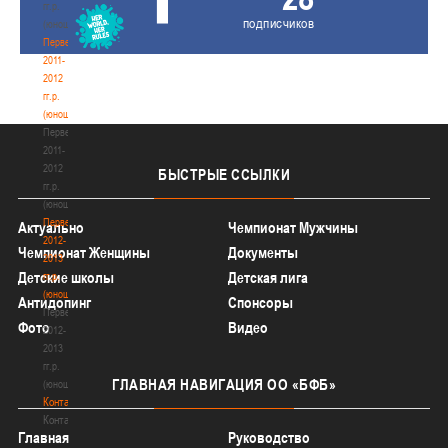
гг.р.
подписчиков
(юноши)
Первенство
2011-
2012
гг.р.
(юноши)
Первенство
2011-
2012
БЫСТРЫЕ
ССЫЛКИ
гг.р.
(юноши)
Первенство
Актуально
Чемпионат Мужчины
2012-
Чемпионат Женщины
Документы
2013
Детские школы
Детская лига
гг.р.
(юноши)
Антидопинг
Спонсоры
Первенство
Фото
Видео
2012-
2013
гг.р.
ГЛАВНАЯ
НАВИГАЦИЯ ОО «БФБ»
(юноши)
Контакты
Контакты
Главная
Руководство