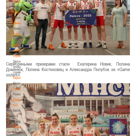
Федерация
Федерация
Сборные
Сборные
Чемпионат
Чемпионат
Кубок
Кубок
Детско-
юношеские
соревнования
Детско-
Серебряными призерами стали Екатерина Новик, Полина
юношеские
Доменюк, Полина Костюковец и Александра Полубок из «Game
соревнования
sisters».
Еврокубки
Еврокубки
Разное
Разное
Баскетбол
3х3
Баскетбол
3х3
Лого[modid=121]
Сборные
Сборные