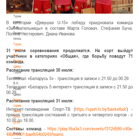
Рыженкова
(юноши)
Турнир
В категории «Девушки U-15» победу праздновала команда
памяти
«Забивательницы» в составе Марта Головач, Стефания Буча,
В.Н.
Полина Нестерович, Диана Иванова.
Рыженкова
(юноши)
Турнир
31 июля соревнования продолжатся. На корт выйдут
памяти
участники в категориях «Общая», где борьбу поведут 71
В.Н.
команда.
Рыженкова
(девушки)
Расписание трансляций 30 июля:
Турнир
Телеканал «Беларусь 5» - трансляция в записи с 21.50 до 00.29.
памяти
В.Н.
Телеканал «Беларусь 5 интернет» трансляция в записи с 21.50 до
Рыженкова
00.29.
(девушки)
Расписание трансляций 31 июля:
Республиканские
соревнования
Интернет-телевидение Спорт-ТВ (
https://sport-tv.by/basketbol/
) -
(юноши)
прямая трансляция состязаний с третьего и четвертого кортов - с
2012-
10.00 до 18.00.
2013
Составы команд
-
https://play.fiba3x3.com/events/f312d599-c40e-
гг.р.
48b6-9801-baefb54b0243/teams
Республиканские
соревнования