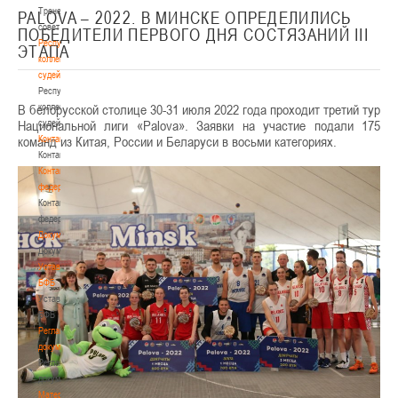
Тренерский
PALOVA – 2022. В МИНСКЕ ОПРЕДЕЛИЛИСЬ
совет
ПОБЕДИТЕЛИ ПЕРВОГО ДНЯ СОСТЯЗАНИЙ III
Республиканская
ЭТАПА
коллегия
судей
Республиканская
В белорусской столице 30-31 июля 2022 года проходит третий тур
коллегия
Национальной лиги «Palova». Заявки на участие подали 175
судей
команд из Китая, России и Беларуси в восьми категориях.
Контакты
Контакты
Контакты
федерации
Контакты
федерации
Документы
Документы
Устав
БФБ
Устав
БФБ
Регламентирующие
документы
Регламентирующие
документы
Материалы