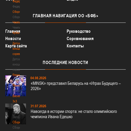
Федерация
Федерация
Сборные
ГЛАВНАЯ
НАВИГАЦИЯ ОО «БФБ»
Сборные
Чемпионат
Чемпионат
Главная
Руководство
Кубок
Новости
Соревнования
Кубок
Детско-
Карта сайта
Контакты
юношеские
соревнования
Детско-
ПОСЛЕДНИЕ
НОВОСТИ
юношеские
соревнования
Еврокубки
04.08.2026
Еврокубки
«MINSK» представил Беларусь на «Играх Будущего –
Разное
2026»
Разное
Баскетбол
3х3
31.07.2026
Баскетбол
Навсегда в истории спорта: не стало олимпийского
3х3
чемпиона Ивана Едешко
Лого[modid=121]
Сборные
Сборные