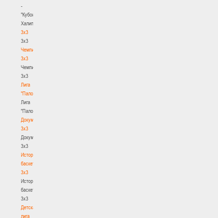
-
"Кубок
Халипского"
3x3
3x3
Чемпионат
3х3
Чемпионат
3х3
Лига
"Палова"
Лига
"Палова"
Документы
3х3
Документы
3х3
История
баскетбола
3х3
История
баскетбола
3х3
Детская
лига