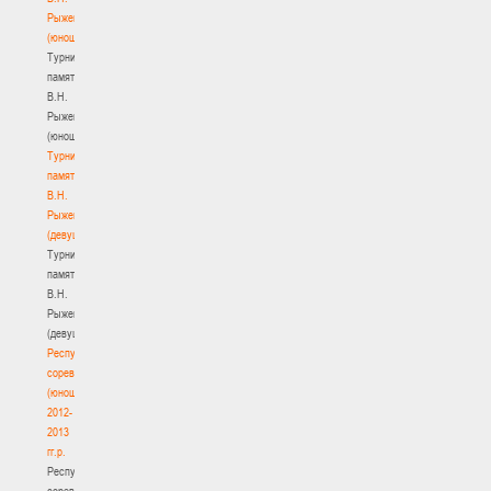
Рыженкова
(юноши)
Турнир
памяти
В.Н.
Рыженкова
(юноши)
Турнир
памяти
В.Н.
Рыженкова
(девушки)
Турнир
памяти
В.Н.
Рыженкова
(девушки)
Республиканские
соревнования
(юноши)
2012-
2013
гг.р.
Республиканские
соревнования