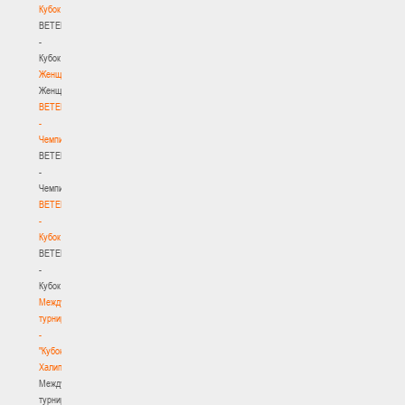
Кубок
BETERA
-
Кубок
Женщины
Женщины
BETERA
-
Чемпионат
BETERA
-
Чемпионат
BETERA
-
Кубок
BETERA
-
Кубок
Международный
турнир
-
"Кубок
Халипского"
Международный
турнир