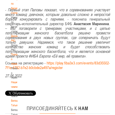
по
баскетбольной
-
Первый этап Паловы показал, что в соревнованиях участвует
статистике
много команд девчонок, которым довольно сложно в непростой
Материалы
борьбе конкурировать с парнями
, - пояснила генеральный
по
секретарь-исполнительный директор БФБ
Анастасия Маринина
.
баскетбольной
–
Мы поговорили с тренерами, участницами, и с целью
статистике
популяризации женского баскетбола решено провести
Документы
соревнования в двух новых группах, где соперничать будут
РКС
только девушки. Надеемся, что такое решение увеличит
Документы
количество женских команд и будет способствовать
РКС
популяризации женского баскетбола, что и является основной
Положение
идеей проекта ФИБА Европа «Её мир, её правила»
.
о
Ссылка на регистрацию -
https://play.fiba3x3.com/events/83d35502-
переходах
7f1e-4782-b7e2-b0cbde2a497a/register
Положение
о
27.06.2022
переходах
Наши
чемпионы
Наши
чемпионы
Белошапко
Татьяна
ПРИСОЕДИНЯЙТЕСЬ
К
НАМ
Белошапко
Татьяна