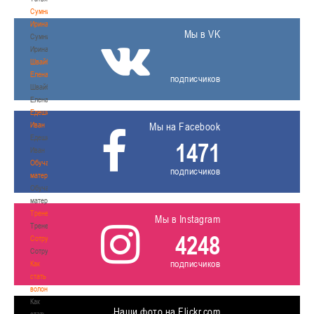
Сумникова
Ирина
Мы в VK
Сумникова
Ирина
Швайбович
Елена
подписчиков
Швайбович
Елена
Едешко
Иван
Мы на Facebook
Едешко
1471
Иван
Обучающие
подписчиков
материалы
Обучающие
материалы
Тренерам
Мы в Instagram
Тренерам
4248
Сотрудничество
Сотрудничество
подписчиков
Как
стать
волонтером
Как
Наши фото на Flickr.com
стать