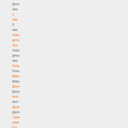
Детская
лига
О
лиге
О
лиге
Новости
детской
лиги
Новости
детской
лиги
Юноши
Юноши
Девушки
Девушки
Документы
Документы
Фото
Фото
Другие
Другие
Турнир
памяти
В.Н.