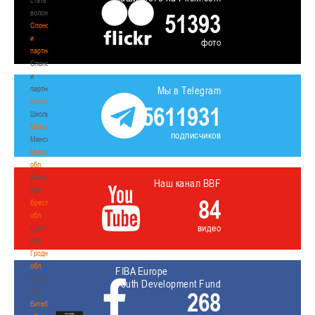
волонтером
51393
Спонсоры
и
фото
партнеры
Спонсоры
и
партнеры
Мы в Telegram
Школы
5611931
Школы
Минск
подписчиков
Минск
Минская
обл
Минская
Наш канал BBF
обл
84
Брестская
обл
видео
Брестская
обл
Гродненская
обл
FIBA Europe
Гродненская
Youth Development Fund
обл
268
Витебская