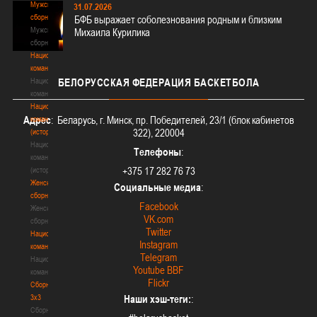
Мужские
31.07.2026
сборные
БФБ выражает соболезнования родным и близким
Мужские
Михаила Курилика
сборные
Национальная
команда
Национальная
БЕЛОРУССКАЯ
ФЕДЕРАЦИЯ БАСКЕТБОЛА
команда
Национальная
Адрес
: Беларусь, г. Минск, пр. Победителей, 23/1 (блок кабинетов
команда
322), 220004
(история)
Национальная
Телефоны
:
команда
+375 17 282 76 73
(история)
Женские
Социальные медиа
:
сборные
Facebook
Женские
VK.com
сборные
Twitter
Национальная
Instagram
команда
Telegram
Национальная
Youtube BBF
команда
Flickr
Сборные
3х3
Наши хэш-теги:
:
Сборные