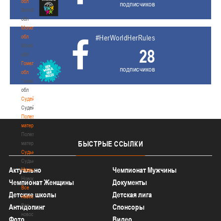
обл
подписчиков
Витебская
обл
Могилевская
обл
#HerWorldHerRules
Могилевская
28
обл
Гомельская
подписчиков
обл
Гомельская
обл
Судейство
Судейство
Полезные
материалы
Полезные
БЫСТРЫЕ
ССЫЛКИ
материалы
Судьи
Судьи
Актуально
Чемпионат Мужчины
Новости
Новости
Чемпионат Женщины
Документы
Все
Детские школы
Детская лига
новости
Все
Антидопинг
Спонсоры
новости
Фото
Видео