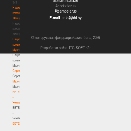
#belarusbasket
3х3
#nocbelarus
Национальная
#teambelarus
команда.
E-mail
:
Женщины
Национальная
команда.
Женщины
© Белорусская федерация баскетбола, 2026
Национальная
команда.
Разработка сайта
ITG-SOFT </>
Мужчины
Национальная
команда.
Мужчины
Соревнования
Соревнования
Мужчины
Мужчины
BETERA
-
Чемпионат
BETERA
-
Чемпионат
BETERA
-