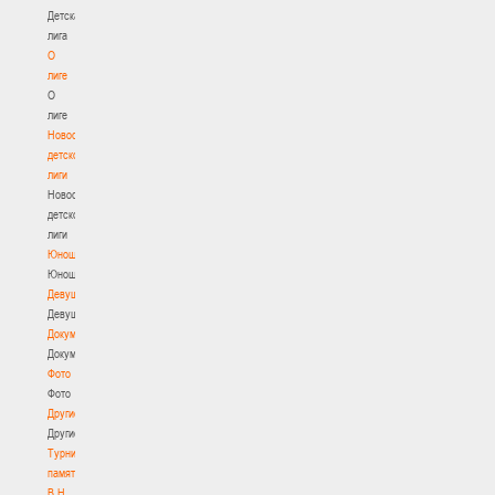
Детская
лига
О
лиге
О
лиге
Новости
детской
лиги
Новости
детской
лиги
Юноши
Юноши
Девушки
Девушки
Документы
Документы
Фото
Фото
Другие
Другие
Турнир
памяти
В.Н.