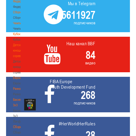
Федерация
Мы в Telegram
Федерация
5611927
Сборные
Сборные
подписчиков
Чемпионат
Чемпионат
Кубок
Кубок
Наш канал BBF
Детско-
юношеские
84
соревнования
Детско-
видео
юношеские
соревнования
Еврокубки
FIBA Europe
Еврокубки
Youth Development Fund
Разное
268
Разное
Баскетбол
подписчиков
3х3
Баскетбол
3х3
Лого[modid=121]
#HerWorldHerRules
Сборные
28
Сборные