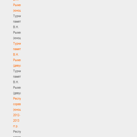
Рыженкова
(юноши)
Турнир
памяти
В.Н.
Рыженкова
(юноши)
Турнир
памяти
В.Н.
Рыженкова
(девушки)
Турнир
памяти
В.Н.
Рыженкова
(девушки)
Республиканские
соревнования
(юноши)
2012-
2013
гг.р.
Республиканские
соревнования