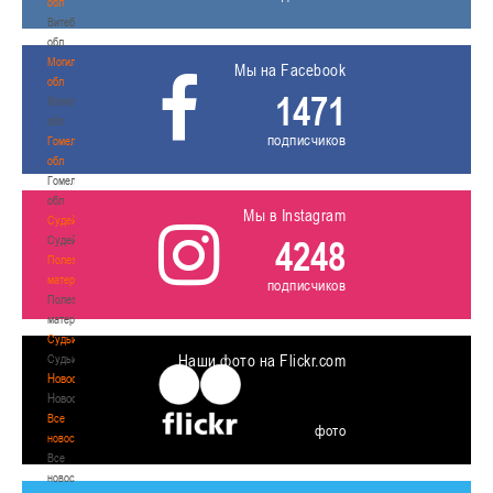
обл
Витебская
обл
Могилевская
Мы на Facebook
обл
1471
Могилевская
обл
подписчиков
Гомельская
обл
Гомельская
обл
Мы в Instagram
Судейство
Судейство
4248
Полезные
материалы
подписчиков
Полезные
материалы
Судьи
Наши фото на Flickr.com
Судьи
Новости
Новости
Все
фото
новости
Все
новости