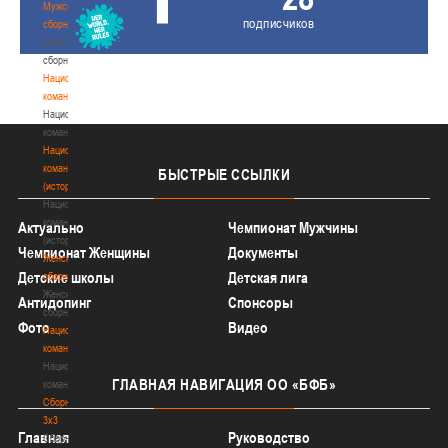
Мужские
подписчиков
сборные
Мужские
сборные
Национальная
команда
Национальная
команда
Национальная
команда
БЫСТРЫЕ
ССЫЛКИ
(история)
Национальная
команда
Актуально
Чемпионат Мужчины
(история)
Чемпионат Женщины
Документы
Женские
Детские школы
Детская лига
сборные
Женские
Антидопинг
Спонсоры
сборные
Фото
Видео
Национальная
команда
Национальная
ГЛАВНАЯ
НАВИГАЦИЯ ОО «БФБ»
команда
Сборные
3х3
Главная
Руководство
Сборные