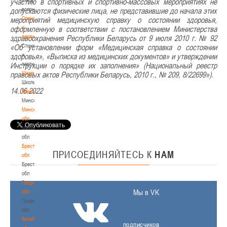
участию в спортивных и спортивно-массовых мероприятиях не
волонтером
допускаются физические лица, не представившие до начала этих
Спонсоры
мероприятий медицинскую справку о состоянии здоровья,
и
оформленную в соответствии с постановлением Министерства
партнеры
здравоохранения Республики Беларусь от 9 июля 2010 г. № 92
Спонсоры
«Об установлении форм «Медицинская справка о состоянии
и
здоровья», «Выписка из медицинских документов» и утверждении
партнеры
Инструкции о порядке их заполнения» (Национальный реестр
Школы
правовых актов Республики Беларусь, 2010 г., № 209, 8/22699»).
Школы
14.06.2022
Минск
Минск
Минская
обл
Минская
обл
Брестская
ПРИСОЕДИНЯЙТЕСЬ
К
НАМ
обл
Брестская
обл
Гродненская
Мы в VK
обл
Гродненская
обл
Витебская
подписчиков