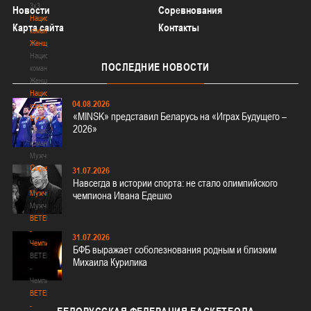
3х3
Новости
Соревнования
Национальная
Карта сайта
Контакты
команда.
Женщины
Национальная
ПОСЛЕДНИЕ
НОВОСТИ
команда.
Женщины
Национальная
04.08.2026
команда.
«MINSK» представил Беларусь на «Играх Будущего –
Мужчины
2026»
Национальная
команда.
Мужчины
Соревнования
31.07.2026
Соревнования
Навсегда в истории спорта: не стало олимпийского
Мужчины
чемпиона Ивана Едешко
Мужчины
BETERA
-
31.07.2026
Чемпионат
БФБ выражает соболезнования родным и близким
BETERA
Михаила Курилика
-
Чемпионат
BETERA
-