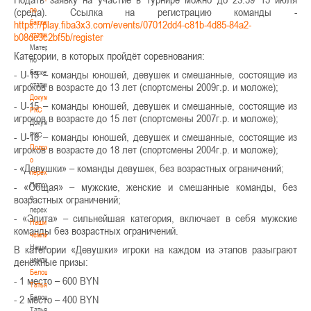
по
(среда). Ссылка на регистрацию команды -
баскетбольной
https://play.fiba3x3.com/events/07012dd4-c81b-4d85-84a2-
статистике
b08de3c2bf5b/register
Материалы
Категории, в которых пройдёт соревнования:
по
баскетбольной
- U-13 – команды юношей, девушек и смешанные, состоящие из
статистике
игроков в возрасте до 13 лет (спортсмены 2009г.р. и моложе);
Документы
- U-15 – команды юношей, девушек и смешанные, состоящие из
РКС
игроков в возрасте до 15 лет (спортсмены 2007г.р. и моложе);
Документы
РКС
- U-18 – команды юношей, девушек и смешанные, состоящие из
Положение
игроков в возрасте до 18 лет (спортсмены 2004г.р. и моложе);
о
- «Девушки» – команды девушек, без возрастных ограничений;
переходах
Положение
- «Общая» – мужские, женские и смешанные команды, без
о
возрастных ограничений;
переходах
- «Элита» – сильнейшая категория, включает в себя мужские
Наши
команды без возрастных ограничений.
чемпионы
Наши
В категории «Девушки» игроки на каждом из этапов разыграют
чемпионы
денежные призы:
Белошапко
- 1 место – 600 BYN
Татьяна
Белошапко
- 2 место – 400 BYN
Татьяна