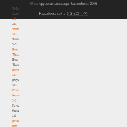
© Белорусская федерация баскетбола, 2026
-
"Кубок
Разработка сайта
ITG-SOFT </>
Халипского"
3x3
3x3
Чемпионат
3х3
Чемпионат
3х3
Лига
"Палова"
Лига
"Палова"
Документы
3х3
Документы
3х3
История
баскетбола
3х3
История
баскетбола
3х3
Детская
лига