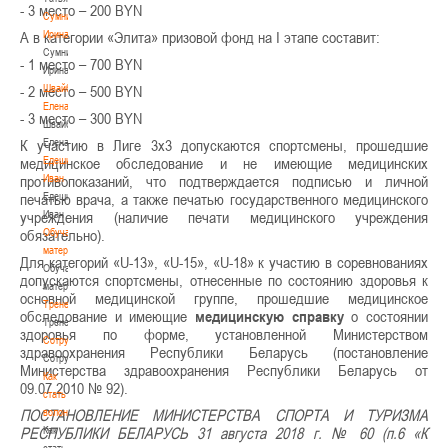
- 3 место – 200 BYN
Сумникова
Ирина
А в категории «Элита» призовой фонд на I этапе составит:
Сумникова
- 1 место – 700 BYN
Ирина
Швайбович
- 2 место – 500 BYN
Елена
- 3 место – 300 BYN
Швайбович
Елена
К участию в Лиге 3х3 допускаются спортсмены, прошедшие
Едешко
медицинское обследование и не имеющие медицинских
Иван
противопоказаний, что подтверждается подписью и личной
Едешко
печатью врача, а также печатью государственного медицинского
Иван
учреждения (наличие печати медицинского учреждения
Обучающие
обязательно).
материалы
Для категорий «U-13», «U-15», «U-18» к участию в соревнованиях
Обучающие
допускаются спортсмены, отнесенные по состоянию здоровья к
материалы
основной медицинской группе, прошедшие медицинское
Тренерам
обследование и имеющие
медицинскую справку
о состоянии
Тренерам
здоровья по форме, установленной Министерством
Сотрудничество
здравоохранения Республики Беларусь (постановление
Сотрудничество
Министерства здравоохранения Республики Беларусь от
Как
09.07.2010 № 92).
стать
волонтером
ПОСТАНОВЛЕНИЕ МИНИСТЕРСТВА СПОРТА И ТУРИЗМА
Как
РЕСПУБЛИКИ БЕЛАРУСЬ 31 августа 2018 г. № 60 (п.6 «К
стать