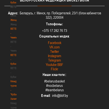
БЕЛОРУССКАЯ
ФЕДЕРАЦИЯ БАСКЕТБОЛА
Кубок
BETERA
-
Адрес
: Беларусь, г. Минск, пр. Победителей, 23/1 (блок кабинетов
Кубок
322), 220004
Женщины
Телефоны
:
Женщины
BETERA
+375 17 282 76 73
-
Социальные медиа
:
Чемпионат
BETERA
Facebook
-
VK.com
Чемпионат
Twitter
BETERA
Instagram
-
Telegram
Кубок
Youtube BBF
BETERA
Flickr
-
Наши хэш-теги:
:
Кубок
#belarusbasket
Международный
#nocbelarus
турнир
#teambelarus
-
"Кубок
E-mail
:
Халипского"
Международный
турнир