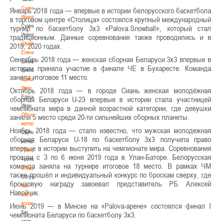
Сумникова
Январь 2018 года — впервые в истории белорусского баскетбола
Ирина
в торговом центре «Столица» состоялся крупный международный
Сумникова
турнир по баскетболу 3х3 «Palova.Snowball», который стал
Ирина
традиционным. Данные соревнования также проводились и в
Швайбович
2019, 2020 годах.
Елена
Сентябрь 2018 года — женская сборная Беларуси 3х3 впервые в
Швайбович
истории приняла участие в финале ЧЕ в Бухаресте. Команда
Елена
заняла итоговое 11 место.
Едешко
Иван
Октябрь 2018 года — в городе Сиань женская молодёжная
Едешко
сборная Беларуси U-23 впервые в истории стала участницей
Иван
чемпионата мира в данной возрастной категории, где девушки
Обучающие
заняли 5 место среди 20-ти сильнейших сборных планеты.
материалы
Ноябрь 2018 года — стало известно, что мужская молодежная
Обучающие
сборная Беларуси U-18 по баскетболу 3х3 получила право
материалы
впервые в истории выступить на чемпионате мира. Соревнования
Тренерам
прошли с 3 по 6 июня 2019 года в Улан-Баторе. Белорусская
Тренерам
команда заняла на турнире итоговое 18 место. В рамках ЧМ
Сотрудничество
также прошёл и индивидуальный конкурс по броскам сверху, где
Сотрудничество
бронзовую награду завоевал представитель РБ Алексей
Как
Навойчик.
стать
волонтером
Июнь 2019 — в Минске на «Palova-арене» состоялся финал I
Как
чемпионата Беларуси по баскетболу 3х3.
стать