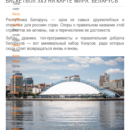
БАСКЕТБОЛ 3Х3 НА КАРТЕ МИРА. БЕЛАРУСЬ
Тренерский
совет
Республиканская
Республика Беларусь — одна из самых дружелюбных и
коллегия
открытых для россиян стран. Споры о правильном названии этой
судей
страны так же активны, как и перечисление ее достоинств.
Республиканская
коллегия
Зубры, драники, топ-программисты и поразительная доброта
судей
белорусов — вот минимальный набор бонусов, ради которых
Контакты
сюда стоит возвращаться вновь и вновь.
Контакты
Контакты
федерации
Контакты
федерации
Документы
Документы
Устав
БФБ
Устав
БФБ
Регламентирующие
документы
Регламентирующие
документы
Материалы