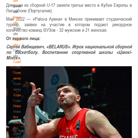
обл
Девушки из сборной U-17 заняли третье место в Кубке Европы в
Витебская
Лиссабоне (Португалия).
обл
Могилевская
Май 2022 — «Palova Арена» в Минске принимает студенческий
обл
турнир, заявки на участие в котором подают рекордное
Могилевская
количество команд ВУЗов - 32 мужские и 21 женская.
обл
От первого лица:
Гомельская
обл
Сергей Вабищевич, «BELARUS». Игрок национальной сборной
Гомельская
по баскетболу. Воспитанник спортивной школы «Цмокі-
обл
Мінск».
Судейство
Судейство
Полезные
материалы
Полезные
материалы
Судьи
Судьи
Новости
Новости
Все
новости
Все
новости