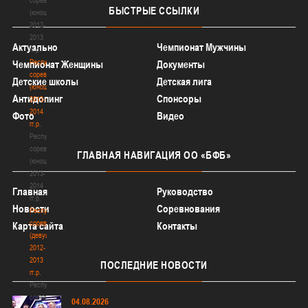
БЫСТРЫЕ
ССЫЛКИ
(юноши)
2012-
2013
Актуально
Чемпионат Мужчины
гг.р.
Республиканские
Чемпионат Женщины
Документы
соревнования
Детские школы
Детская лига
(юноши)
Антидопинг
Спонсоры
2013-
2014
Фото
Видео
гг.р.
Республиканские
соревнования
ГЛАВНАЯ
НАВИГАЦИЯ ОО «БФБ»
(юноши)
2013-
2014
Главная
Руководство
гг.р.
Новости
Соревнования
Республиканские
соревнования
Карта сайта
Контакты
(девушки)
2012-
2013
ПОСЛЕДНИЕ
НОВОСТИ
гг.р.
Республиканские
соревнования
04.08.2026