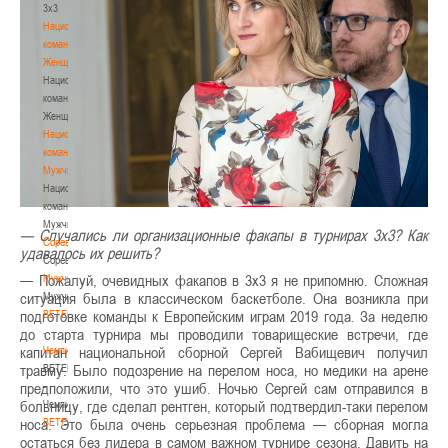
3х3
Национальная
команда.
Женщины
Национальная
команда.
Женщины
Национальная
команда.
Мужчины
Национальная
команда.
Мужчины
— Случались ли организационные факапы в турнирах 3х3? Как
Соревнования
удавалось их решить?
Соревнования
— Пожалуй, очевидных факапов в 3х3 я не припомню. Сложная
Мужчины
ситуация была в классическом баскетболе. Она возникла при
Мужчины
подготовке команды к Европейским играм 2019 года. За неделю
BETERA
до старта турнира мы проводили товарищеские встречи, где
-
капитан национальной сборной Сергей Вабищевич получил
Чемпионат
травму. Было подозрение на перелом носа, но медики на арене
BETERA
предположили, что это ушиб. Ночью Сергей сам отправился в
-
больницу, где сделал рентген, который подтвердил-таки перелом
Чемпионат
носа. Это была очень серьезная проблема — сборная могла
BETERA
остаться без лидера в самом важном турнире сезона. Давить на
-