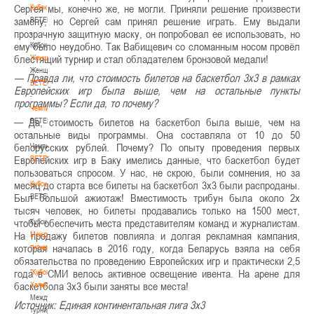
Сергея мы, конечно же, не могли. Приняли решение произвести
Кубок
замену, но Сергей сам принял решение играть. Ему выдали
BETERA
прозрачную защитную маску, он попробовал ее использовать, но
-
ему было неудобно. Так Вабищевич со сломанным носом провёл
Кубок
блестящий турнир и стал обладателем бронзовой медали!
Женщины
Женщины
— Правда ли, что стоимость билетов на баскетбол 3х3 в рамках
BETERA
Европейских игр была выше, чем на остальные пункты
-
программы? Если да, то почему?
Чемпионат
— Да, стоимость билетов на баскетбол была выше, чем на
BETERA
остальные виды программы. Она составляла от 10 до 50
-
белорусских рублей. Почему? По опыту проведения первых
Чемпионат
Европейских игр в Баку имелись данные, что баскетбол будет
BETERA
пользоваться спросом. У нас, не скрою, были сомнения, но за
-
месяц до старта все билеты на баскетбол 3х3 были распроданы.
Кубок
Был большой ажиотаж! Вместимость трибун была около 2х
BETERA
тысяч человек, но билеты продавались только на 1500 мест,
-
чтобы обеспечить места представителям команд и журналистам.
Кубок
На продажу билетов повлияла и долгая рекламная кампания,
Международный
которая началась в 2016 году, когда Беларусь взяла на себя
турнир
обязательства по проведению Европейских игр и практически 2,5
-
года в СМИ велось активное освещение ивента. На арене для
"Кубок
баскетбола 3х3 были заняты все места!
Халипского"
Международный
Источник: Единая континентальная лига 3х3
турнир