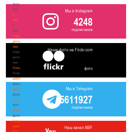
Детская
лига
Мы в Instagram
О
4248
лиге
О
подписчиков
лиге
Новости
детской
лиги
Наши фото на Flickr.com
Новости
детской
лиги
Юноши
фото
Юноши
Девушки
Девушки
Мы в Telegram
Документы
Документы
5611927
Фото
Фото
подписчиков
Другие
Другие
Турнир
памяти
Наш канал BBF
В.Н.