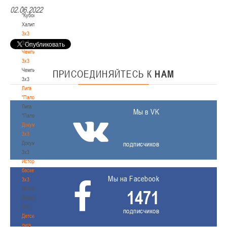
-
02.06.2022
"Кубок
Халипского"
3x3
3x3
Чемпионат
3х3
Чемпионат
ПРИСОЕДИНЯЙТЕСЬ
К
НАМ
3х3
Лига
"Палова"
Лига
Мы в VK
"Палова"
Документы
3х3
Документы
подписчиков
3х3
История
баскетбола
Мы на Facebook
3х3
История
1471
баскетбола
3х3
подписчиков
Детская
лига