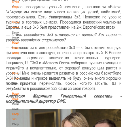
Мужские
— У нас проводится туровый чемпионат, называется «Palova
сборные
3х3», где мы можем видеть всех желающих: детей, любителей,
Мужские
профессионалов. Есть Универсиады 3х3. Неплохие по уровню
сборные
турниры в торговых центрах. Проводился юниорский чемпионат
Национальная
Европы, а еще 3х3 был представлен на 2-х Европейских играх!
команда
Национальная
— Стиль российского 3х3 отличается от вашего? Как оценишь
команда
уровень российских спортсменов?
Национальная
— Что касается стиля российского 3х3 — я бы отметил мощную
команда
физическую составляющую, он очень энергозатратный. В России
(история)
проводят огромное количество качественных турниров.
Национальная
Например, ULE3х3 и «Moscow Open» собирали лучшие команды в
команда
мире. Это и неудивительно, от хорошей конкуренции растет и
(история)
уровень! Мне очень нравится развитие в российском баскетболе
Женские
3х3! Команды и игроков выделять не буду, очень много хороших
сборные
людей придётся перечислять, боюсь кого-то забыть. Да и
Женские
результаты в российском 3х3 сами за себя говорят.
сборные
Национальная
Анастасия Маринина. Генеральный секретарь -
команда
исполнительный директор БФБ.
Национальная
команда
Сборные
3х3
Сборные