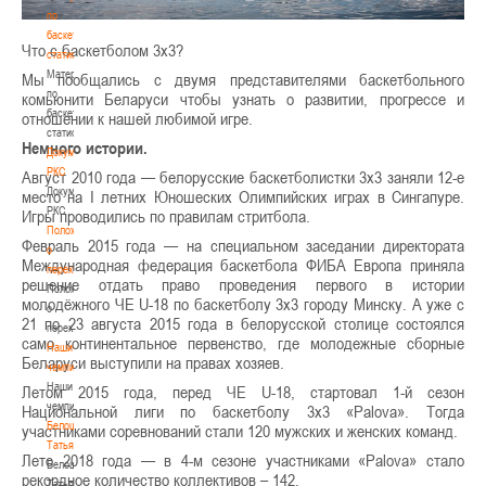
по
баскетбольной
Что с баскетболом 3х3?
статистике
Материалы
Мы пообщались с двумя представителями баскетбольного
по
комьюнити Беларуси чтобы узнать о развитии, прогрессе и
баскетбольной
отношении к нашей любимой игре.
статистике
Немного истории.
Документы
РКС
Август 2010 года — белорусские баскетболистки 3х3 заняли 12-е
Документы
место на I летних Юношеских Олимпийских играх в Сингапуре.
РКС
Игры проводились по правилам стритбола.
Положение
Февраль 2015 года — на специальном заседании директората
о
Международная федерация баскетбола ФИБА Европа приняла
переходах
решение отдать право проведения первого в истории
Положение
молодёжного ЧЕ U-18 по баскетболу 3x3 городу Минску. А уже с
о
21 по 23 августа 2015 года в белорусской столице состоялся
переходах
само континентальное первенство, где молодежные сборные
Наши
Беларуси выступили на правах хозяев.
чемпионы
Наши
Летом 2015 года, перед ЧЕ U-18, стартовал 1-й сезон
чемпионы
Национальной лиги по баскетболу 3х3 «Palova». Тогда
Белошапко
участниками соревнований стали 120 мужских и женских команд.
Татьяна
Лето 2018 года — в 4-м сезоне участниками «Palova» стало
Белошапко
рекордное количество коллективов – 142.
Татьяна