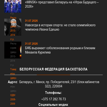
(девушки)
«MINSK» представил Беларусь на «Играх Будущего –
2012-
2026»
2013
гг.р.
Республиканские
31.07.2026
соревнования
Навсегда в истории спорта: не стало олимпийского
(девушки)
чемпиона Ивана Едешко
2013-
2014
гг.р.
31.07.2026
Республиканские
БФБ выражает соболезнования родным и близким
соревнования
Михаила Курилика
(девушки)
2013-
2014
гг.р.
БЕЛОРУССКАЯ
ФЕДЕРАЦИЯ БАСКЕТБОЛА
Товарищеские
игры
(девушки)
Адрес
: Беларусь, г. Минск, пр. Победителей, 23/1 (блок кабинетов
Товарищеские
322), 220004
игры
(девушки)
Телефоны
:
ОДМ
+375 17 282 76 73
2008-
2009
Социальные медиа
: