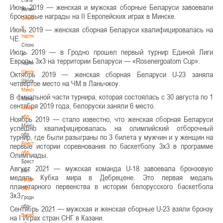
Июнь 2019 — женская и мужская сборные Беларуси завоевали
волонтером
бронзовые награды на II Европейских играх в Минске.
Спонсоры
и
Июнь 2019 — женская сборная Беларуси квалифицировалась на
партнеры
ЧЕ.
Спонсоры
Июль 2019 — в Гродно прошел первый турнир Единой Лиги
и
Европы 3х3 на территории Беларуси — «Rosenergoatom Cup».
партнеры
Школы
Октябрь 2019 — женская сборная Беларуси U-23 заняла
Школы
четвертое место на ЧМ в Ланьчжоу.
Минск
В финальной части турнира, которая состоялась с 30 августа по 1
Минск
сентября 2019 года, белоруски заняли 6 место.
Минская
обл
Ноябрь 2019 — стало известно, что женская сборная Беларуси
Минская
успешно квалифицировалась на олимпийский отборочный
обл
турнир, где были разыграны по 3 билета у мужчин и у женщин на
Брестская
первые истории соревнования по баскетболу 3х3 в программе
обл
Олимпиады.
Брестская
Август 2021 — мужская команда U-18 завоевала бронзовую
обл
медаль Кубка мира в Дебрецене. Это первая медаль
Гродненская
планетарного первенства в истории белорусского баскетбола
обл
3х3.
Гродненская
обл
Сентябрь 2021 — мужская и женская сборные U-23 взяли бронзу
Витебская
на I Играх стран СНГ в Казани.