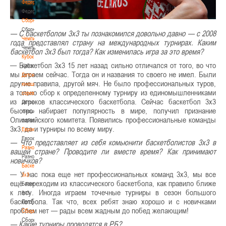
Федерация
Федерация
Сборные
Сборные
— С баскетболом 3х3 ты познакомился довольно давно — с 2008
Чемпионат
года представлял страну на международных турнирах. Каким
Чемпионат
баскетбол 3х3 был тогда? Как изменилась игра за это время?
Кубок
— Баскетбол 3х3 15 лет назад сильно отличался от того, во что
Кубок
мы играем сейчас. Тогда он и названия то своего не имел. Были
Детско-
другие правила, другой мяч. Не было профессиональных туров,
юношеские
а только сбор к определенному турниру из единомышленниками
соревнования
из игроков классического баскетбола. Сейчас баскетбол 3х3
Детско-
быстро набирает популярность в мире, получил признание
юношеские
Олимпийского комитета. Появились профессиональные команды
соревнования
3х3, да и турниры по всему миру.
Еврокубки
Еврокубки
— Что представляет из себя комьюнити баскетболистов 3х3 в
Разное
вашей стране? Проводите ли вместе время? Как принимают
Разное
новичков?
Баскетбол
— У нас пока еще нет профессиональных команд 3х3, мы все
3х3
ещё переходим из классического баскетбола, как правило ближе
Баскетбол
к лету. Иногда играем точечные турниры в сезон большого
3х3
баскетбола. Так что, всех ребят знаю хорошо и с новичками
Лого[modid=121]
проблем нет — рады всем жадным до побед желающим!
Сборные
Сборные
— Какие турниры проводятся в РБ?