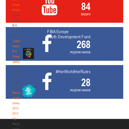
84
Рыженкова
(юноши)
видео
Турнир
памяти
В.Н.
Рыженкова
FIBA Europe
(юноши)
Youth Development Fund
268
Турнир
памяти
В.Н.
подписчиков
Рыженкова
(девушки)
Турнир
#HerWorldHerRules
памяти
В.Н.
28
Рыженкова
(девушки)
подписчиков
Республиканские
соревнования
(юноши)
2012-
2013
гг.р.
Республиканские
соревнования