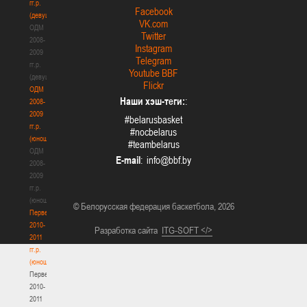
гг.р.
Facebook
(девушки)
VK.com
ОДМ
Twitter
2008-
Instagram
2009
Telegram
гг.р.
Youtube BBF
(девушки)
Flickr
ОДМ
Наши хэш-теги:
:
2008-
2009
#belarusbasket
гг.р.
#nocbelarus
(юноши)
#teambelarus
ОДМ
E-mail
:
2008-
2009
гг.р.
(юноши)
© Белорусская федерация баскетбола, 2026
Первенство
2010-
Разработка сайта
ITG-SOFT </>
2011
гг.р.
(юноши)
Первенство
2010-
2011