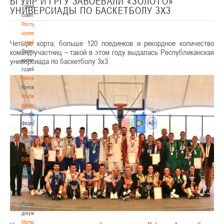
БГУИР И ГРГУ ЗАВОЕВАЛИ «ЗОЛОТО»
Тренерский
УНИВЕРСИАДЫ ПО БАСКЕТБОЛУ 3Х3
совет
Республиканская
коллегия
Четыре корта, больше 120 поединков и рекордное количество
судей
команд-участниц – такой в этом году выдалась Республиканская
Республиканская
универсиада по баскетболу 3х3.
коллегия
судей
Контакты
Контакты
Контакты
федерации
Контакты
федерации
Документы
Документы
Устав
БФБ
Устав
БФБ
Регламентирующие
документы
Регламентирующие
документы
Материалы