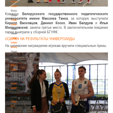
Мужские
сборные
Мужские
Команда
Белорусского государственного педагогического
сборные
университета имени Максима Танка
, за которую выступили
Национальная
Кирилл Васковцов
,
Даниил Коско
,
Иван Балдуев
и
Илья
команда
Милашевский
, заняла третье место. В заключительном поединке
Национальная
парни выиграли у сборной БГУФК.
команда
ССЫЛКА НА РЕЗУЛЬТАТЫ УНИВЕРСИАДЫ
Национальная
команда
На церемонии награждения игрокам вручили специальные призы.
(история)
Национальная
команда
(история)
Женские
сборные
Женские
сборные
Национальная
команда
Национальная
команда
Сборные
3х3
Сборные