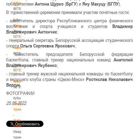
победителями
Антона Щурко
(
БрГУ
) и
Яну Макуцу
(
БГПУ
).
Кубок
BETERA
В торжественной церемонии принимали участие почётные гости:
-
- заместитель директора Республиканского центра физического
Кубок
воспитания и спорта учащихся и студентов
Владимир
Женщины
Владимирович Антончик
;
Женщины
BETERA
- генеральный секретарь Белорусской ассоциации студенческого
-
спорта
Ольга Сергеевна Ярохович
;
Чемпионат
- заместитель председателя Белорусской федерации
BETERA
баскетбола, главный тренер национальных команд
Анатолий
-
Владимирович Якубенко
;
Чемпионат
BETERA
- главный тренер мужской национальной команды по баскетболу
-
и ведущего клуба страны «Цмокі-Мінск»
Ростислав Николаевич
Кубок
Вергун
.
BETERA
ФОТОГРАФИИ
-
Кубок
25.05.2022
Международный
турнир
-
"Кубок
Халипского"
Международный
турнир