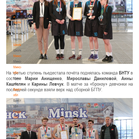
волонтером
Спонсоры
и
партнеры
Спонсоры
и
партнеры
Школы
Школы
Минск
Минск
Минская
На третью ступень пьедестала почёта поднялась команда
БНТУ
в
обл
составе
Марии Анищенко
,
Мирославы Даниловой
,
Анны
Минская
Каштелян
и
Карины Левчук
. В матче за «бронзу» девчонки на
обл
последней секунде взяли верх над сборной БГПУ.
Брестская
обл
Брестская
обл
Гродненская
обл
Гродненская
обл
Витебская