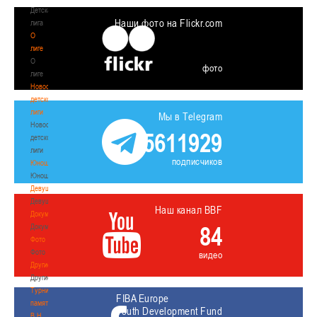
Детская
Наши фото на Flickr.com
лига
О
лиге
О
фото
лиге
Новости
детской
лиги
Мы в Telegram
Новости
5611929
детской
лиги
подписчиков
Юноши
Юноши
Девушки
Девушки
Наш канал BBF
Документы
84
Документы
Фото
Фото
видео
Другие
Другие
Турнир
FIBA Europe
памяти
Youth Development Fund
В.Н.