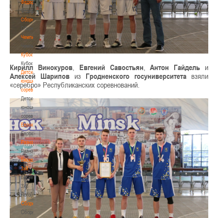
Федерация
Федерация
Сборные
Сборные
Чемпионат
Чемпионат
Кубок
Кубок
Кирилл Винокуров
,
Евгений Савостьян
,
Антон Гайдель
и
Детско-
Алексей Шарипов
из
Гродненского госуниверситета
взяли
юношеские
«серебро» Республиканских соревнований.
соревнования
Детско-
юношеские
соревнования
Еврокубки
Еврокубки
Разное
Разное
Баскетбол
3х3
Баскетбол
3х3
Лого[modid=121]
Сборные
Сборные