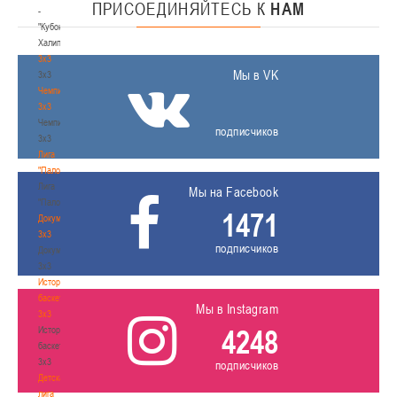
ПРИСОЕДИНЯЙТЕСЬ
К
НАМ
-
"Кубок
Халипского"
3x3
Мы в VK
3x3
Чемпионат
3х3
Чемпионат
подписчиков
3х3
Лига
"Палова"
Лига
Мы на Facebook
"Палова"
1471
Документы
3х3
подписчиков
Документы
3х3
История
баскетбола
Мы в Instagram
3х3
4248
История
баскетбола
3х3
подписчиков
Детская
лига