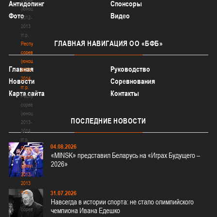
Антидопинг
Спонсоры
(юноши)
Фото
Видео
2012-
2013
гг.р.
ГЛАВНАЯ
НАВИГАЦИЯ ОО «БФБ»
Республиканские
соревнования
(юноши)
Главная
Руководство
2013-
2014
Новости
Соревнования
гг.р.
Карта сайта
Контакты
Республиканские
соревнования
(юноши)
ПОСЛЕДНИЕ
НОВОСТИ
2013-
2014
гг.р.
04.08.2026
Республиканские
«MINSK» представил Беларусь на «Играх Будущего –
соревнования
2026»
(девушки)
2012-
2013
гг.р.
31.07.2026
Республиканские
Навсегда в истории спорта: не стало олимпийского
соревнования
чемпиона Ивана Едешко