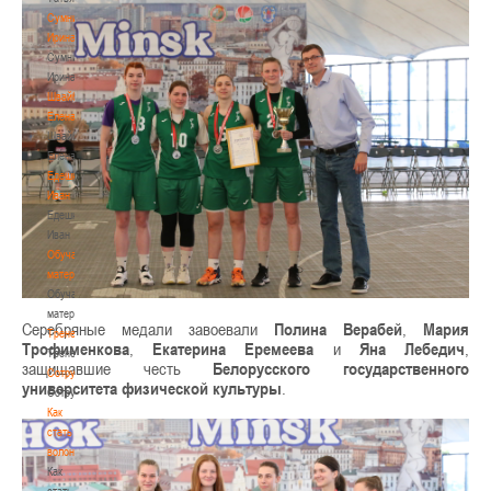
Сумникова
Ирина
Сумникова
Ирина
Швайбович
Елена
Швайбович
Елена
Едешко
Иван
Едешко
Иван
Обучающие
материалы
Обучающие
материалы
Серебряные медали завоевали
Полина Верабей
,
Мария
Тренерам
Трофименкова
,
Екатерина Еремеева
и
Яна Лебедич
,
Тренерам
защищавшие честь
Белорусского государственного
Сотрудничество
университета физической культуры
.
Сотрудничество
Как
стать
волонтером
Как
стать