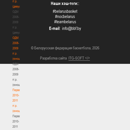
гг.р.
Наши хэш-теги:
:
(девушки)
#belarusbasket
ОДМ
#nocbelarus
2008-
#teambelarus
2009
гг.р.
E-mail
:
(девушки)
ОДМ
2008-
© Белорусская федерация баскетбола, 2026
2009
гг.р.
Разработка сайта
ITG-SOFT </>
(юноши)
ОДМ
2008-
2009
гг.р.
(юноши)
Первенство
2010-
2011
гг.р.
(юноши)
Первенство
2010-
2011