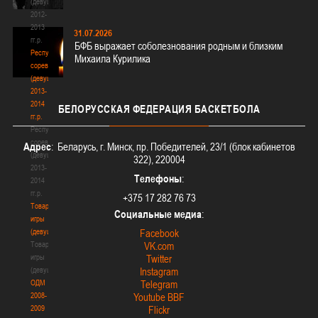
(девушки)
2012-
2013
31.07.2026
гг.р.
БФБ выражает соболезнования родным и близким
Республиканские
Михаила Курилика
соревнования
(девушки)
2013-
2014
БЕЛОРУССКАЯ
ФЕДЕРАЦИЯ БАСКЕТБОЛА
гг.р.
Республиканские
соревнования
Адрес
: Беларусь, г. Минск, пр. Победителей, 23/1 (блок кабинетов
(девушки)
322), 220004
2013-
Телефоны
:
2014
гг.р.
+375 17 282 76 73
Товарищеские
Социальные медиа
:
игры
(девушки)
Facebook
Товарищеские
VK.com
игры
Twitter
(девушки)
Instagram
ОДМ
Telegram
2008-
Youtube BBF
2009
Flickr