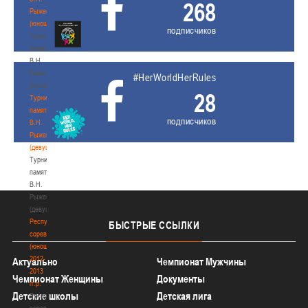
268
Рыженкова
(юноши)
подписчиков
Турнир
памяти
В.Н.
Рыженкова
#HerWorldHerRules
(юноши)
28
Турнир
памяти
подписчиков
В.Н.
Рыженкова
(девушки)
Турнир
памяти
В.Н.
Рыженкова
(девушки)
Республиканские
БЫСТРЫЕ
ССЫЛКИ
соревнования
(юноши)
2012-
Актуально
Чемпионат Мужчины
2013
Чемпионат Женщины
Документы
гг.р.
Детские школы
Детская лига
Республиканские
соревнования