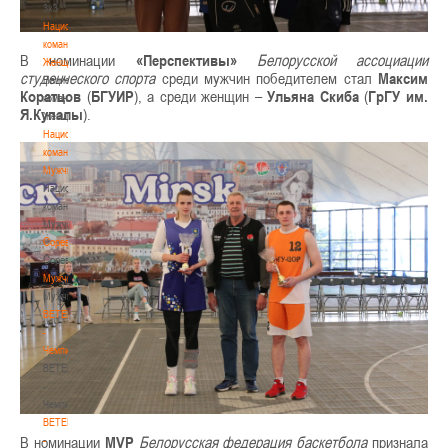
3х3
Национальная
команда.
В номинации
«Перспективы»
Белорусской ассоциации
Женщины
студенческого спорта
среди мужчин победителем стал
Максим
Национальная
Коратцов
(
БГУИР
), а среди женщин –
Ульяна Скиба
(
ГрГУ им.
команда.
Я.Купалы
).
Женщины
Национальная
команда.
Мужчины
Национальная
команда.
Мужчины
Соревнования
Соревнования
Мужчины
Мужчины
BETERA
-
Чемпионат
BETERA
-
Чемпионат
BETERA
В номинации
MVP
Белорусская федерация баскетбола
признала
-