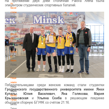
На протяжении двух дней столичная Palova Arena была
по
эпицентром студенческих спортивных баталий.
баскетбольной
статистике
Материалы
по
баскетбольной
статистике
Документы
РКС
Документы
РКС
Положение
о
переходах
Положение
о
переходах
Наши
чемпионы
Победительницами среди женских команд стали студентки
Наши
Гродненского государственного университета имени Янки
чемпионы
Купалы
.
Юлия Василевич
,
Яна Голякова
,
Мария
Белошапко
Крыжановская
и
Ульяна Скиба
в решающем поединке
Татьяна
обыграли сборную БГУФК со счётом 21:16.
Белошапко
Татьяна