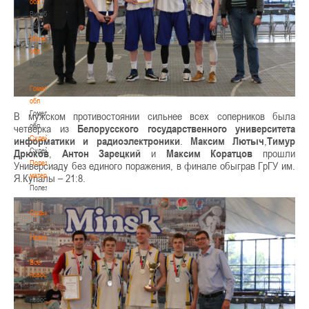
обл
Витебская
обл
Могилевская
обл
Могилевская
обл
Гомельская
обл
Гомельская
В мужском противостоянии сильнее всех соперников была
обл
четвёрка из
Белорусского государственного университета
Судейство
информатики и радиоэлектроники
.
Максим Лютыч
,
Тимур
Судейство
Дрюков
,
Антон Зарецкий
и
Максим Коратцов
прошли
Полезные
Универсиаду без единого поражения, в финале обыграв ГрГУ им.
материалы
Я.Купалы – 21:8.
Полезные
материалы
Судьи
Судьи
Новости
Новости
Все
новости
Все
новости