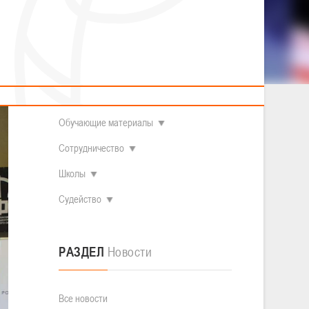
2014 гг.р.
Полезные материалы
Товарищеские игры (девушки)
О федерации
Судьи
ОДМ 2008-2009 гг.р. (девушки)
ОДМ 2008-2009 гг.р. (юноши)
Контакты
л
Первенство 2010-2011 гг.р. (юноши)
 который
Первенство 2011-2012 гг.р. (юноши)
Документы
л
Первенство 2012-2013 гг.р. (юноши)
Наши чемпионы
Обучающие материалы
Сотрудничество
Школы
Судейство
РАЗДЕЛ
Новости
Все новости