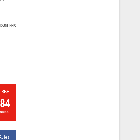
нованиях
л BBF
84
видео
Rules