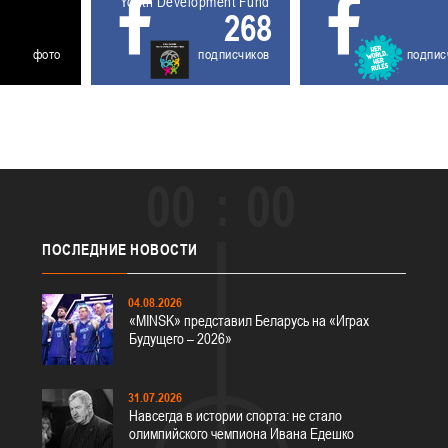
Youth Development Fund
268
фото
подписчиков
подпис
00
00
ПОСЛЕДНИЕ
НОВОСТИ
04.08.2026
«MINSK» представил Беларусь на «Играх
Будущего – 2026»
31.07.2026
Навсегда в истории спорта: не стало
олимпийского чемпиона Ивана Едешко