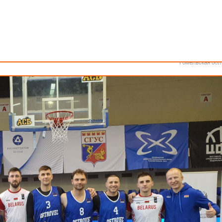
Как стать волонтером
Минск
Спонсоры и партнеры
Минская обл
Брестская обл
Гродненская об
Витебская обл
на Фестивале Центрального федерального округа по баскетболу 3х3,
Могилевская об
Гомельская обл