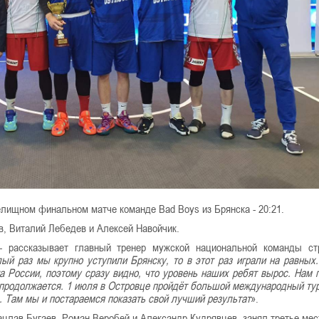
елищном финальном матче команде Bad Boys из Брянска - 20:21.
, Виталий Лебедев и Алексей Навойчик.
 - рассказывает главный тренер мужской национальной команды с
ый раз мы крупно уступили Брянcку, то в этот раз играли на равных
 России, поэтому сразу видно, что уровень наших ребят вырос. Нам 
продолжается. 1 июля в Островце пройдёт большой международный тур
. Там мы и постараемся показать свой лучший результат
».
ацлав Бугаев, Роман Веробей и Александр Кудрявцев, занял третье мес