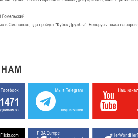
й Гомельский.
ие в Смоленске, где пройдет "Кубок Дружбы". Беларусь также на сорев
К
НАМ
 Facebook
Мы в Telegram
Наш кана
1471
одписчиков
подписчиков
FIBA Europe
5611930
Flickr.com
#HerWorldHer