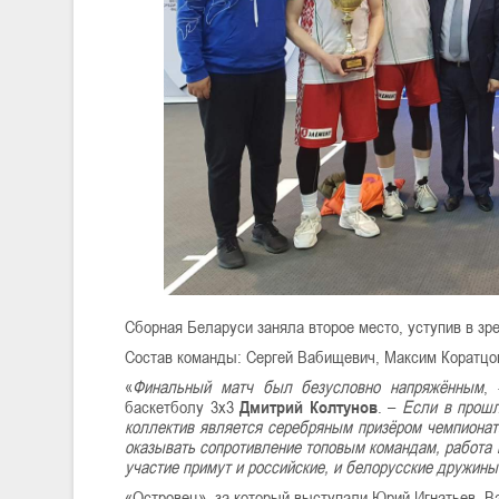
Сборная Беларуси заняла второе место, уступив в зр
Состав команды: Сергей Вабищевич, Максим Коратцов
«
Финальный матч был безусловно напряжённым
,
баскетболу 3х3
Дмитрий Колтунов
. –
Если в прошл
коллектив является серебряным призёром чемпионата
оказывать сопротивление топовым командам, работа 
участие примут и российские, и белорусские дружины
«Островец», за который выступали Юрий Игнатьев, В