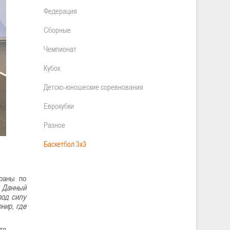
Федерация
Сборные
Чемпионат
Кубок
Детско-юношеские соревнования
Еврокубки
Разное
Баскетбол 3х3
траны по
. Данный
под силу
нир, где
то.