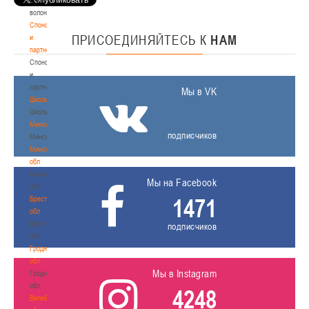
волонтером
Спонсоры
ПРИСОЕДИНЯЙТЕСЬ
К
НАМ
и
партнеры
Спонсоры
и
партнеры
Мы в VK
Школы
Школы
Минск
подписчиков
Минск
Минская
обл
Минская
Мы на Facebook
обл
1471
Брестская
обл
Брестская
подписчиков
обл
Гродненская
обл
Мы в Instagram
Гродненская
обл
4248
Витебская