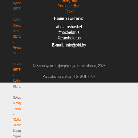
Telegram
Кубок
Youtube BBF
BETERA
Flickr
-
Наши хэш-теги:
:
Кубок
Женщины
#belarusbasket
Женщины
#nocbelarus
BETERA
#teambelarus
-
E-mail
:
Чемпионат
BETERA
-
Чемпионат
© Белорусская федерация баскетбола, 2026
BETERA
-
Разработка сайта
ITG-SOFT </>
Кубок
BETERA
-
Кубок
Международный
турнир
-
"Кубок
Халипского"
Международный
турнир