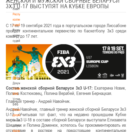
ЖЕНСКАЯ И МУЖСКАЯ СБОРНЫЕ БЕЛАРУСИ
Тренерский
3Х3 U-17 ВЫСТУПЯТ НА КУБКЕ ЕВРОПЫ
совет
Республиканская
коллегия
С 17 по 19 сентября 2021 года в португальском городе Лиссабоне
судей
пройдёт континентальное первенство по баскетболу 3х3 среди
Республиканская
команд до 17 лет.
коллегия
судей
Контакты
Контакты
Контакты
федерации
Контакты
федерации
Документы
Документы
Состав женской сборной Беларуси 3х3 U-17:
Екатерина Новик,
Устав
Полина Костюковец, Полина Верабей, Евгения Бернацкая.
БФБ
Устав
Главный тренер - Андрей Навойчик.
БФБ
Андрей Навойчик, главный тренер женской сборной Беларуси 3х3
Регламентирующие
U-17: «Учитывая тот факт, что на недавно прошедшем Кубке
документы
мира 3х3 U-18 в составе сборной Беларуси выступали Елизавета
Регламентирующие
Шишлюк и Полина Доменюк, хотелось бы прокомментировать их
документы
отсутствие в ростере на предстоящее континентальное
Материалы