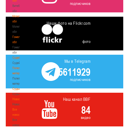
обл
подписчиков
Витебская
обл
Могилевская
обл
Наши фото на Flickr.com
Могилевская
обл
Гомельская
фото
обл
Гомельская
обл
Судейство
Мы в Telegram
Судейство
5611929
Полезные
материалы
Полезные
подписчиков
материалы
Судьи
Судьи
Наш канал BBF
Новости
Новости
84
Все
новости
видео
Все
новости