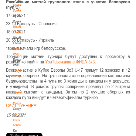
Расписание матчей группового этапа с участие белорусов
Сумникова
(пул С):
Ирина
17.09.2021 г.
Сумникова
Ирина
23:10 Беларусь - Словения
Швайбович
18.09.2021 г.
Елена
Швайбович
20:55 Беларусь - Израиль
Елена
*время начала игр белорусское.
Едешко
Иван
Трансляции матчей турнира будут доступны к просмотру в
Едешко
режиме «онлайн» на
YouTube-канале ФИБА 3х3
.
Иван
Всего участие в Кубке Европы 3х3 U-17 примут 12 женских и 12
Обучающие
мужских сборных. На групповом этапе соревнований коллективы
материалы
будут поделены на 4 пула по 3 команды в каждом (и у девушек,
Обучающие
и у парней). В рамках группы соперники проведут по 2 встречи
материалы
(каждый сыграет с каждым). Затем по 2 лучших сборных из
Тренерам
каждого пула выйдут в четвертьфиналы турнира.
Тренерам
Сотрудничество
САЙТ ТУРНИРА
Сотрудничество
Как
15.09.2021
стать
волонтером
Как
стать