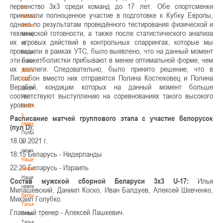
первенство 3х3 среди команд до 17 лет. Обе спортсменки
по
принимали полноценное участие в подготовке к Кубку Европы,
баскетбольной
однако по результатам проведённого тестирования физической и
статистике
технической готовности, а также после статистического анализа
Материалы
их игровых действий в контрольных спаррингах, которые мы
по
проводили в рамках УТС, было выявлено, что на данный момент
баскетбольной
эти баскетболистки прибывают в менее оптимальной форме, чем
статистике
их коллеги. Следовательно, было принято решение, что в
Документы
Лиссабон вместо них отправятся Полина Костюковец и Полина
РКС
Верабей, кондиции которых на данный момент больше
Документы
соответствуют выступлению на соревнованиях такого высокого
РКС
уровня».
Положение
о
Расписание матчей группового этапа с участие белорусок
переходах
(пул D):
Положение
18.09.2021 г.
о
переходах
18:15 Беларусь - Нидерланды
Наши
22:20 Беларусь - Израиль
чемпионы
Наши
Состав мужской сборной Беларуси 3х3 U-17:
Илья
чемпионы
Милашевский, Даниил Коско, Иван Балдуев, Алексей Шевченко,
Белошапко
Михаил Голубко.
Татьяна
Главный тренер - Алексей Лашкевич.
Белошапко
Татьяна