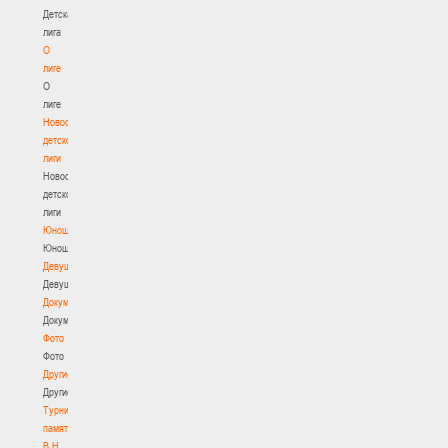
Детская
лига
О
лиге
О
лиге
Новости
детской
лиги
Новости
детской
лиги
Юноши
Юноши
Девушки
Девушки
Документы
Документы
Фото
Фото
Другие
Другие
Турнир
памяти
В.Н.