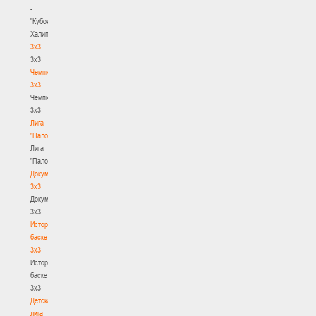
-
"Кубок
Халипского"
3x3
3x3
Чемпионат
3х3
Чемпионат
3х3
Лига
"Палова"
Лига
"Палова"
Документы
3х3
Документы
3х3
История
баскетбола
3х3
История
баскетбола
3х3
Детская
лига