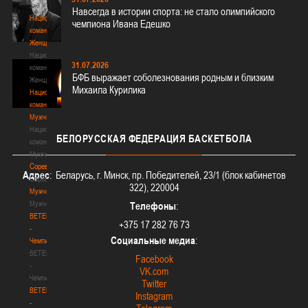
3х3
Навсегда в истории спорта: не стало олимпийского
Национальная
чемпиона Ивана Едешко
команда.
Женщины
Национальная
31.07.2026
команда.
БФБ выражает соболезнования родным и близким
Женщины
Михаила Курилика
Национальная
команда.
Мужчины
Национальная
БЕЛОРУССКАЯ
ФЕДЕРАЦИЯ БАСКЕТБОЛА
команда.
Мужчины
Соревнования
Адрес
: Беларусь, г. Минск, пр. Победителей, 23/1 (блок кабинетов
Соревнования
322), 220004
Мужчины
Мужчины
Телефоны
:
BETERA
+375 17 282 76 73
-
Социальные медиа
:
Чемпионат
BETERA
Facebook
-
VK.com
Чемпионат
Twitter
BETERA
Instagram
-