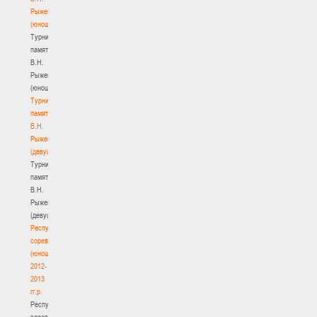
Рыженкова
(юноши)
Турнир
памяти
В.Н.
Рыженкова
(юноши)
Турнир
памяти
В.Н.
Рыженкова
(девушки)
Турнир
памяти
В.Н.
Рыженкова
(девушки)
Республиканские
соревнования
(юноши)
2012-
2013
гг.р.
Республиканские
соревнования