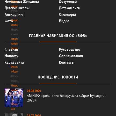
Чемпионат Женщины
Документы
Мужские
сборные
Детские школы
Детская лига
Мужские
Антидопинг
Спонсоры
сборные
Национальная
Фото
Видео
команда
Национальная
команда
ГЛАВНАЯ
НАВИГАЦИЯ ОО «БФБ»
Национальная
команда
(история)
Главная
Руководство
Национальная
Новости
Соревнования
команда
Карта сайта
Контакты
(история)
Женские
сборные
Женские
ПОСЛЕДНИЕ
НОВОСТИ
сборные
Национальная
команда
04.08.2026
Национальная
«MINSK» представил Беларусь на «Играх Будущего –
команда
2026»
Сборные
3х3
Сборные
31.07.2026