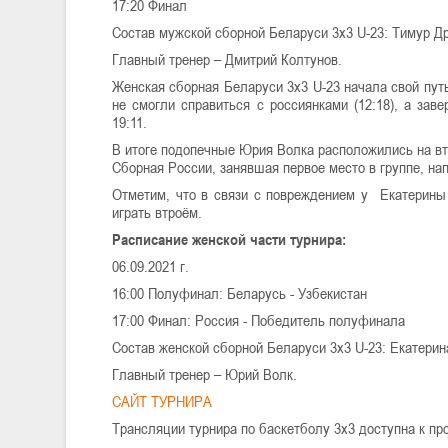
17:20 Финал
Состав мужской сборной Беларуси 3х3 U-23: Тимур Др
Главный тренер – Дмитрий Колтунов.
Женская сборная Беларуси 3х3 U-23 начала свой путь
не смогли справиться с россиянками (12:18), а за
19:11.
В итоге подопечные Юрия Волка расположились на вто
Сборная России, занявшая первое место в группе, на
Отметим, что в связи с повреждением у Екатерины
играть втроём.
Расписание женской части турнира:
06.09.2021 г.
16:00 Полуфинал: Беларусь - Узбекистан
17:00 Финал: Россия - Победитель полуфинала
Состав женской сборной Беларуси 3х3 U-23: Екатерин
Главный тренер – Юрий Волк.
САЙТ ТУРНИРА
Трансляции турнира по баскетболу 3х3 доступна к п