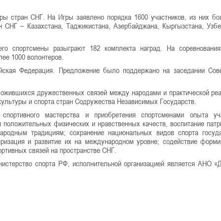
гры стран СНГ. На Игры заявлено порядка 1600 участников, из них бо
ан СНГ – Казахстана, Таджикистана, Азербайджана, Кыргызстана, Узбе
его спортсмены разыграют 182 комплекта наград. На соревновани
лее 1000 волонтеров.
йская Федерация. Предложение было поддержано на заседании Сов
ложившихся дружественных связей между народами и практической ре
культуры и спорта стран Содружества Независимых Государств.
спортивного мастерства и приобретения спортсменами опыта уч
 положительных физических и нравственных качеств, воспитание патр
народным традициям; сохранение национальных видов спорта госу
ляризация и развитие их на международном уровне; содействие форм
ортивных связей на пространстве СНГ.
нистерство спорта РФ, исполнительной организацией является АНО «