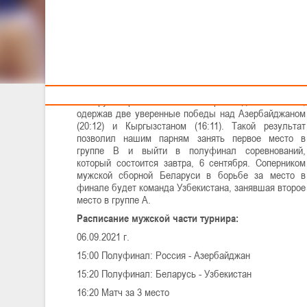
Тренерам
Сегодня, 5 сентября, женская и мужская сборные
Беларуси 3х3 U-23 провели матчи группового этапа
турнира, по итогам которых завоевали право
продолжить борьбу за награды.
Белорусы провели отличный игровой день в Казани,
одержав две уверенные победы над Азербайджаном
(20:12) и Кыргызстаном (16:11). Такой результат
позволил нашим парням занять первое место в
группе В и выйти в полуфинал соревнований,
который состоится завтра, 6 сентября. Соперником
мужской сборной Беларуси в борьбе за место в
финале будет команда Узбекистана, занявшая второе
место в группе А.
Расписание мужской части турнира:
06.09.2021 г.
15:00 Полуфинал: Россия - Азербайджан
15:20 Полуфинал: Беларусь - Узбекистан
16:20 Матч за 3 место