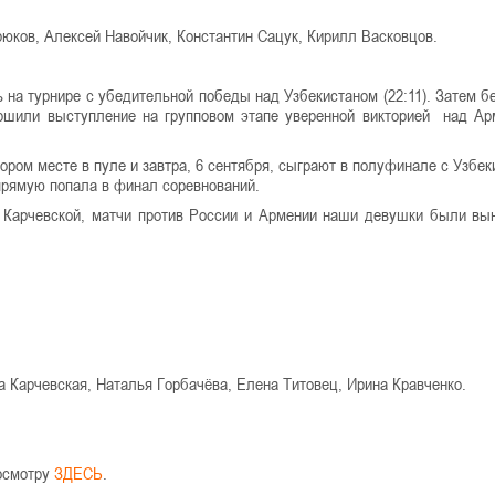
юков, Алексей Навойчик, Константин Сацук, Кирилл Васковцов.
 на турнире с убедительной победы над Узбекистаном (22:11). Затем б
вершили выступление на групповом этапе уверенной викторией над Ар
ром месте в пуле и завтра, 6 сентября, сыграют в полуфинале с Узбек
прямую попала в финал соревнований.
 Карчевской, матчи против России и Армении наши девушки были в
а Карчевская, Наталья Горбачёва, Елена Титовец, Ирина Кравченко.
росмотру
ЗДЕСЬ
.