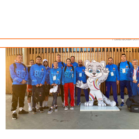
Как стать волонтером
Минск
Спонсоры и партнеры
Минская обл
Брестская обл
Гродненская об
Витебская обл
Могилевская об
Гомельская обл