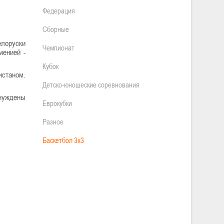
Федерация
Сборные
елоруски
Чемпионат
менией -
Кубок
истаном.
Детско-юношеские соревнования
ынуждены
Еврокубки
Разное
Баскетбол 3х3