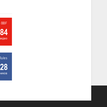
л BBF
84
видео
Rules
28
чиков