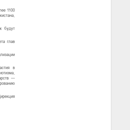
лее 1100
кистана,
ях будут
ета глав
ализации
астия в
иотизма,
дарств —
ированию
Дирекция