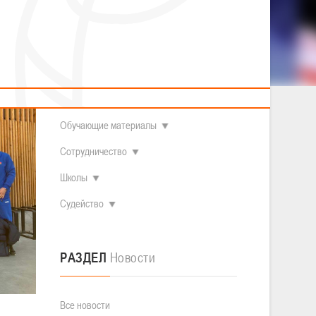
2014 гг.р.
Полезные материалы
Товарищеские игры (девушки)
О федерации
Судьи
ОДМ 2008-2009 гг.р. (девушки)
ОДМ 2008-2009 гг.р. (юноши)
Контакты
л
Первенство 2010-2011 гг.р. (юноши)
Первенство 2011-2012 гг.р. (юноши)
Документы
л
Первенство 2012-2013 гг.р. (юноши)
Наши чемпионы
Обучающие материалы
Сотрудничество
Школы
Судейство
РАЗДЕЛ
Новости
Все новости