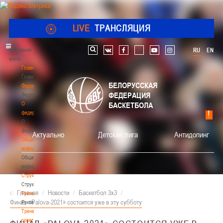
LIVE
ТРАНСЛЯЦИЯ
Главное
RU
EN
Поиск по сайту
vk
facebook
youtube
instagram
меню
Главная
Главная
БЕЛОРУССКАЯ
Федерация
ФЕДЕРАЦИЯ
Федерация
О
БАСКЕТБОЛА
федерации
О
федерации
Актуально
Детская лига
Антидопинг
Общая
информация
Общая
информация
Структура
Структура
Главная
/
Новости
/
Баскетбол 3х3
/
Руководство
Финал «Palova-2021» состоится уже в эту субботу
Руководство
Тренерский
совет