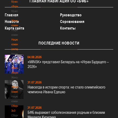
ГЛАВНАЯ
НАВИГАЦИЯ ОО «БФБ»
Мужские
сборные
Мужские
Главная
Руководство
сборные
Национальная
Новости
Соревнования
команда
Карта сайта
Контакты
Национальная
команда
Национальная
ПОСЛЕДНИЕ
НОВОСТИ
команда
(история)
Национальная
04.08.2026
команда
«MINSK» представил Беларусь на «Играх Будущего –
(история)
2026»
Женские
сборные
Женские
31.07.2026
сборные
Навсегда в истории спорта: не стало олимпийского
Национальная
чемпиона Ивана Едешко
команда
Национальная
команда
Сборные
31.07.2026
3х3
БФБ выражает соболезнования родным и близким
Сборные
Михаила Курилика