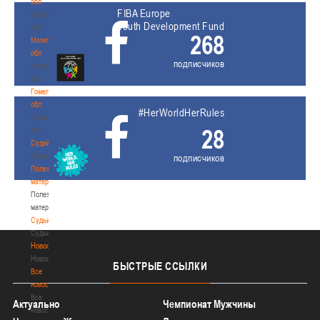
обл
FIBA Europe
Витебская
Youth Development Fund
обл
268
Могилевская
обл
подписчиков
Могилевская
обл
Гомельская
обл
#HerWorldHerRules
Гомельская
28
обл
Судейство
Судейство
подписчиков
Полезные
материалы
Полезные
материалы
Судьи
Судьи
Новости
Новости
БЫСТРЫЕ
ССЫЛКИ
Все
новости
Все
Актуально
Чемпионат Мужчины
новости