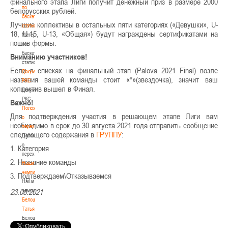
финального этапа Лиги получит денежный приз в размере 2000
по
белорусских рублей.
баскетбольной
Лучшие коллективы в остальных пяти категориях («Девушки», U-
статистике
18, U-15, U-13, «Общая») будут награждены сертификатами на
Материалы
пошив формы.
по
баскетбольной
Вниманию участников!
статистике
Если в списках на финальный этап (Palova 2021 Final) возле
Документы
названия вашей команды стоит «*»(звездочка), значит ваш
РКС
коллектив вышел в Финал.
Документы
РКС
Важно!
Положение
Для подтверждения участия в решающем этапе Лиги вам
о
необходимо в срок до 30 августа 2021 года отправить сообщение
переходах
следующего содержания в
ГРУППУ
:
Положение
о
1. Категория
переходах
2. Название команды
Наши
чемпионы
3. Подтверждаем\Отказываемся
Наши
чемпионы
23.08.2021
Белошапко
Татьяна
Белошапко
Татьяна