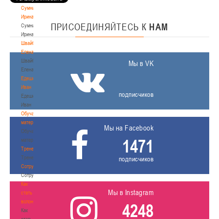
Сумникова
Ирина
ПРИСОЕДИНЯЙТЕСЬ
К
НАМ
Сумникова
Ирина
Швайбович
Елена
Швайбович
Мы в VK
Елена
Едешко
Иван
подписчиков
Едешко
Иван
Обучающие
материалы
Мы на Facebook
Обучающие
1471
материалы
Тренерам
Тренерам
подписчиков
Сотрудничество
Сотрудничество
Как
Мы в Instagram
стать
волонтером
4248
Как
стать