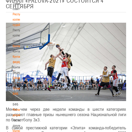
ФИНАЛ «PALOVA-2021» СОСТОИТСЯ 4
Тренерский
СЕНТЯБРЯ
совет
Республиканская
коллегия
судей
Республиканская
коллегия
судей
Контакты
Контакты
Контакты
федерации
Контакты
федерации
Документы
Документы
Устав
БФБ
Устав
БФБ
Менее чем через две недели команды в шести категориях
Регламентирующие
разыграют главные призы нынешнего сезона Национальной лиги
документы
по баскетболу 3х3.
Регламентирующие
документы
В самой престижной категории «Элита» команда-победитель
Материалы