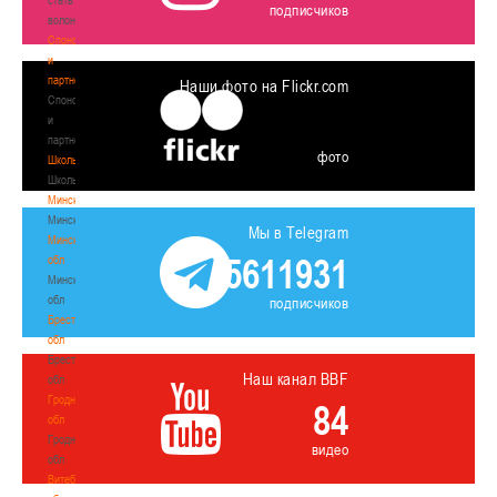
подписчиков
волонтером
Спонсоры
и
партнеры
Наши фото на Flickr.com
Спонсоры
и
партнеры
фото
Школы
Школы
Минск
Минск
Мы в Telegram
Минская
5611931
обл
Минская
обл
подписчиков
Брестская
обл
Брестская
Наш канал BBF
обл
Гродненская
84
обл
Гродненская
видео
обл
Витебская