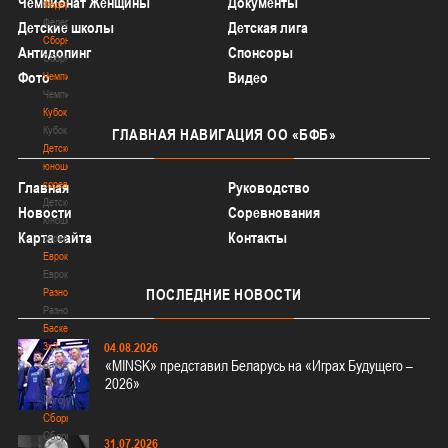
Чемпионат Женщины
Документы
Федерация
Федерация
Детские школы
Детская лига
Сборные
Антидопинг
Спонсоры
Сборные
Фото
Видео
Чемпионат
Чемпионат
Кубок
Кубок
ГЛАВНАЯ
НАВИГАЦИЯ ОО «БФБ»
Детско-
юношеские
соревнования
Главная
Руководство
Детско-
Новости
Соревнования
юношеские
Карта сайта
Контакты
соревнования
Еврокубки
Еврокубки
Разное
ПОСЛЕДНИЕ
НОВОСТИ
Разное
Баскетбол
3х3
04.08.2026
«MINSK» представил Беларусь на «Играх Будущего –
Баскетбол
2026»
3х3
Лого[modid=121]
Сборные
Сборные
31.07.2026