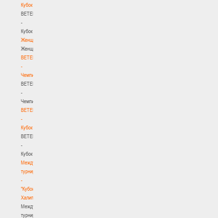
Кубок
BETERA
-
Кубок
Женщины
Женщины
BETERA
-
Чемпионат
BETERA
-
Чемпионат
BETERA
-
Кубок
BETERA
-
Кубок
Международный
турнир
-
"Кубок
Халипского"
Международный
турнир