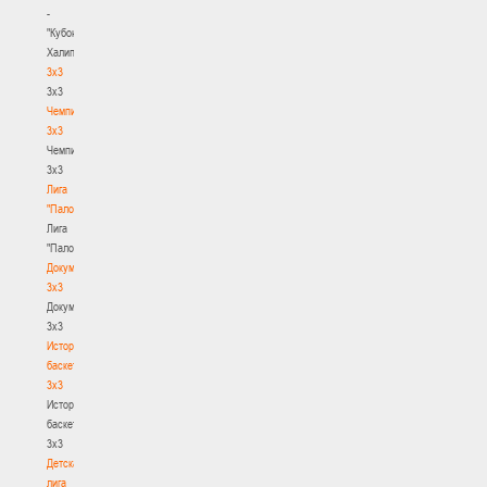
-
"Кубок
Халипского"
3x3
3x3
Чемпионат
3х3
Чемпионат
3х3
Лига
"Палова"
Лига
"Палова"
Документы
3х3
Документы
3х3
История
баскетбола
3х3
История
баскетбола
3х3
Детская
лига