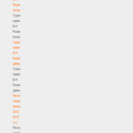
Рыженкова
(юноши)
Турнир
памяти
В.Н.
Рыженкова
(юноши)
Турнир
памяти
В.Н.
Рыженкова
(девушки)
Турнир
памяти
В.Н.
Рыженкова
(девушки)
Республиканские
соревнования
(юноши)
2012-
2013
гг.р.
Республиканские
соревнования