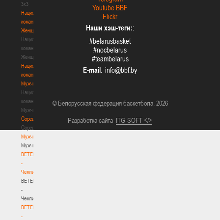
3х3
Youtube BBF
Национальная
Flickr
команда.
Наши хэш-теги:
:
Женщины
Национальная
#belarusbasket
команда.
#nocbelarus
Женщины
#teambelarus
Национальная
E-mail
:
команда.
Мужчины
Национальная
команда.
© Белорусская федерация баскетбола, 2026
Мужчины
Соревнования
Разработка сайта
ITG-SOFT </>
Соревнования
Мужчины
Мужчины
BETERA
-
Чемпионат
BETERA
-
Чемпионат
BETERA
-