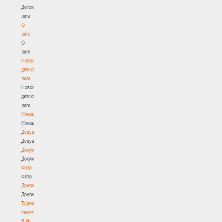
Детская
лига
О
лиге
О
лиге
Новости
детской
лиги
Новости
детской
лиги
Юноши
Юноши
Девушки
Девушки
Документы
Документы
Фото
Фото
Другие
Другие
Турнир
памяти
В.Н.