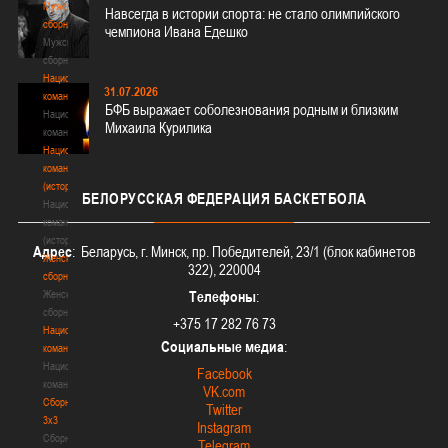
Мужские
Навсегда в истории спорта: не стало олимпийского
сборные
чемпиона Ивана Едешко
Мужские
сборные
Национальная
31.07.2026
команда
БФБ выражает соболезнования родным и близким
Национальная
Михаила Курилика
команда
Национальная
команда
(история)
БЕЛОРУССКАЯ
ФЕДЕРАЦИЯ БАСКЕТБОЛА
Национальная
команда
(история)
Адрес
: Беларусь, г. Минск, пр. Победителей, 23/1 (блок кабинетов
Женские
322), 220004
сборные
Женские
Телефоны
:
сборные
+375 17 282 76 73
Национальная
Социальные медиа
:
команда
Национальная
Facebook
команда
VK.com
Сборные
Twitter
3х3
Instagram
Сборные
Telegram