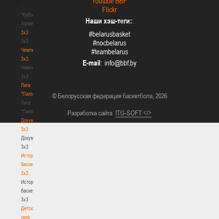
Youtube BBF
-
Flickr
"Кубок
Наши хэш-теги:
:
Халипского"
3x3
#belarusbasket
3x3
#nocbelarus
Чемпионат
#teambelarus
3х3
E-mail
:
Чемпионат
3х3
Лига
"Палова"
© Белорусская федерация баскетбола, 2026
Лига
"Палова"
Разработка сайта
ITG-SOFT </>
Документы
3х3
Документы
3х3
История
баскетбола
3х3
История
баскетбола
3х3
Детская
лига