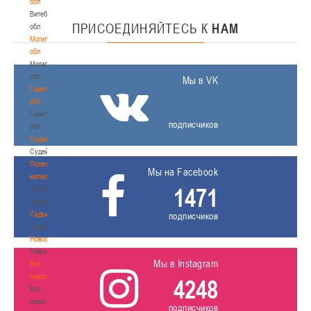
обл
Витебская
ПРИСОЕДИНЯЙТЕСЬ
К
НАМ
обл
Могилевская
обл
Могилевская
обл
Мы в VK
Гомельская
обл
Гомельская
подписчиков
обл
Судейство
Судейство
Полезные
Мы на Facebook
материалы
1471
Полезные
материалы
Судьи
подписчиков
Судьи
Новости
Новости
Мы в Instagram
Все
новости
4248
Все
новости
подписчиков