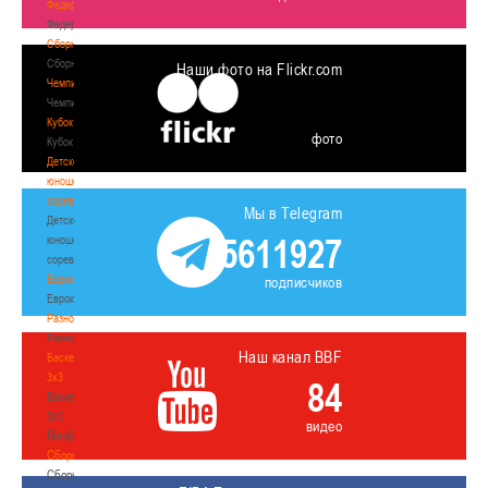
Федерация
Федерация
Сборные
Сборные
Наши фото на Flickr.com
Чемпионат
Чемпионат
Кубок
фото
Кубок
Детско-
юношеские
соревнования
Мы в Telegram
Детско-
5611927
юношеские
соревнования
Еврокубки
подписчиков
Еврокубки
Разное
Разное
Наш канал BBF
Баскетбол
3х3
84
Баскетбол
3х3
видео
Лого[modid=121]
Сборные
Сборные