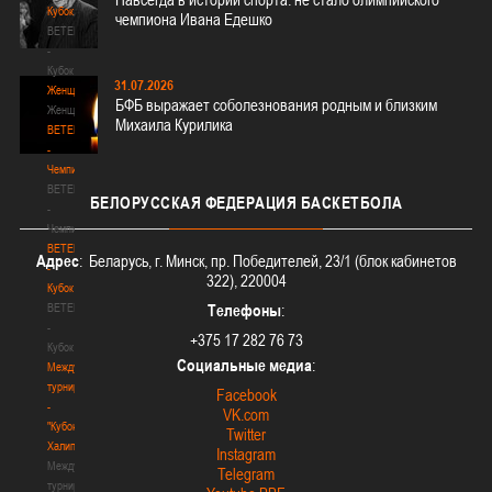
Кубок
чемпиона Ивана Едешко
BETERA
-
Кубок
31.07.2026
Женщины
БФБ выражает соболезнования родным и близким
Женщины
Михаила Курилика
BETERA
-
Чемпионат
BETERA
БЕЛОРУССКАЯ
ФЕДЕРАЦИЯ БАСКЕТБОЛА
-
Чемпионат
BETERA
Адрес
: Беларусь, г. Минск, пр. Победителей, 23/1 (блок кабинетов
-
322), 220004
Кубок
BETERA
Телефоны
:
-
+375 17 282 76 73
Кубок
Социальные медиа
:
Международный
турнир
Facebook
-
VK.com
"Кубок
Twitter
Халипского"
Instagram
Международный
Telegram
турнир