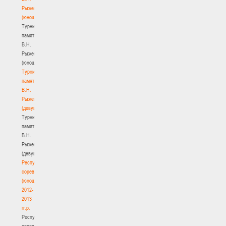
Рыженкова
(юноши)
Турнир
памяти
В.Н.
Рыженкова
(юноши)
Турнир
памяти
В.Н.
Рыженкова
(девушки)
Турнир
памяти
В.Н.
Рыженкова
(девушки)
Республиканские
соревнования
(юноши)
2012-
2013
гг.р.
Республиканские
соревнования