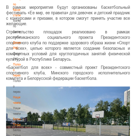
по
В рамках мероприятия будут организованы баскетбольный
баскетбольной
фестиваль «Ее мир, ее правила» для девочек и детский праздник
статистике
с конкурсами и призами, в котором смогут принять участие все
Материалы
желающие.
по
Строительство площадок реализовано в рамках
баскетбольной
республиканского социального проекта Президентского
статистике
спортивного клуба по поддержке здорового образа жизни «Спорт
Документы
для всех», целью которого является создание безопасных и
РКС
комфортных условий для круглогодичных занятий физической
Документы
культурой в Республике Беларусь.
РКС
Положение
«Баскетбол для всех» - совместный проект Президентского
о
спортивного клуба, Минского городского исполнительного
переходах
комитета и Белорусской федерации баскетбола.
Положение
о
переходах
Наши
чемпионы
Наши
чемпионы
Белошапко
Татьяна
Белошапко
Татьяна