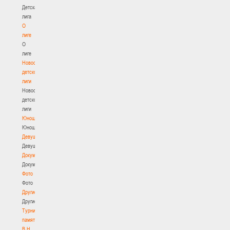
Детская
лига
О
лиге
О
лиге
Новости
детской
лиги
Новости
детской
лиги
Юноши
Юноши
Девушки
Девушки
Документы
Документы
Фото
Фото
Другие
Другие
Турнир
памяти
В.Н.