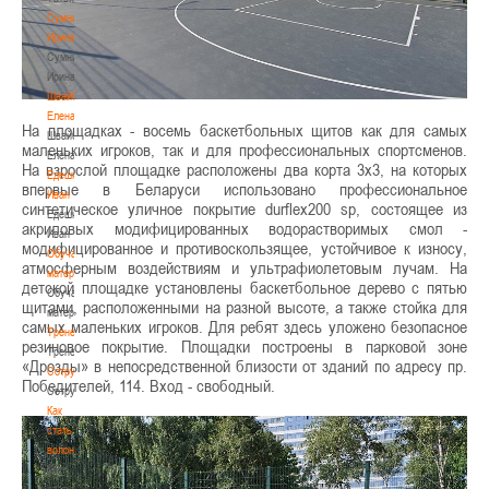
Сумникова
Ирина
Сумникова
Ирина
Швайбович
Елена
На площадках - восемь баскетбольных щитов как для самых
Швайбович
маленьких игроков, так и для профессиональных спортсменов.
Елена
На взрослой площадке расположены два корта 3х3, на которых
Едешко
впервые в Беларуси использовано профессиональное
Иван
синтетическое уличное покрытие durflex200 sp, состоящее из
Едешко
акриловых модифицированных водорастворимых смол -
Иван
модифицированное и противоскользящее, устойчивое к износу,
Обучающие
атмосферным воздействиям и ультрафиолетовым лучам. На
материалы
детской площадке установлены баскетбольное дерево с пятью
Обучающие
щитами, расположенными на разной высоте, а также стойка для
материалы
самых маленьких игроков. Для ребят здесь уложено безопасное
Тренерам
резиновое покрытие. Площадки построены в парковой зоне
Тренерам
«Дрозды» в непосредственной близости от зданий по адресу пр.
Сотрудничество
Победителей, 114. Вход - свободный.
Сотрудничество
Как
стать
волонтером
Как
стать