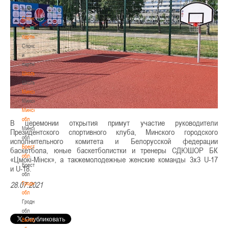
волонтером
Спонсоры
и
партнеры
Спонсоры
и
партнеры
Школы
Школы
Минск
Минск
Минская
обл
В церемонии открытия примут участие руководители
Минская
Президентского спортивного клуба, Минского городского
обл
исполнительного комитета и Белорусской федерации
Брестская
баскетбола, юные баскетболистки и тренеры СДЮШОР БК
обл
«Цмокі-Мінск», а такжемолодежные женские команды 3х3 U-17
Брестская
и U-18.
обл
Гродненская
28.07.2021
обл
Гродненская
обл
Витебская