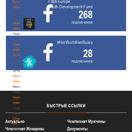
FIBA Europe
Мужские
Youth Development Fund
сборные
268
Мужские
сборные
подписчиков
Национальная
команда
Национальная
команда
#HerWorldHerRules
Национальная
28
команда
(история)
Национальная
подписчиков
команда
(история)
Женские
сборные
Женские
сборные
Национальная
команда
БЫСТРЫЕ
ССЫЛКИ
Национальная
команда
Сборные
Актуально
Чемпионат Мужчины
3х3
Чемпионат Женщины
Документы
Сборные