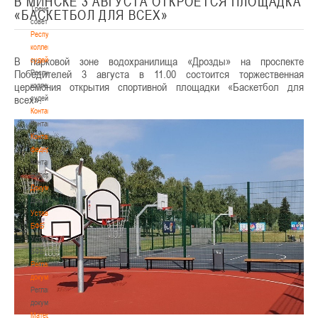
В МИНСКЕ 3 АВГУСТА ОТКРОЕТСЯ ПЛОЩАДКА
Тренерский
«БАСКЕТБОЛ ДЛЯ ВСЕХ»
совет
Республиканская
коллегия
В парковой зоне водохранилища «Дрозды» на проспекте
судей
Победителей 3 августа в 11.00 состоится торжественная
Республиканская
церемония открытия спортивной площадки «Баскетбол для
коллегия
всех».
судей
Контакты
Контакты
Контакты
федерации
Контакты
федерации
Документы
Документы
Устав
БФБ
Устав
БФБ
Регламентирующие
документы
Регламентирующие
документы
Материалы