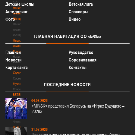
3х3
Детские школы
Детская лига
Национальная
Антидопинг
Спонсоры
команда.
Фото
Видео
Женщины
Национальная
команда.
Женщины
ГЛАВНАЯ
НАВИГАЦИЯ ОО «БФБ»
Национальная
команда.
Мужчины
Главная
Руководство
Национальная
Новости
Соревнования
команда.
Карта сайта
Контакты
Мужчины
Соревнования
Соревнования
Мужчины
ПОСЛЕДНИЕ
НОВОСТИ
Мужчины
BETERA
-
04.08.2026
«MINSK» представил Беларусь на «Играх Будущего –
Чемпионат
2026»
BETERA
-
Чемпионат
BETERA
31.07.2026
-
Навсегда в истории спорта: не стало олимпийского