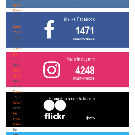
Сумникова
Ирина
Сумникова
Мы на Facebook
Ирина
1471
Швайбович
Елена
Швайбович
подписчиков
Елена
Едешко
Иван
Мы в Instagram
Едешко
Иван
4248
Обучающие
материалы
подписчиков
Обучающие
материалы
Тренерам
Тренерам
Наши фото на Flickr.com
Сотрудничество
Сотрудничество
Как
фото
стать
волонтером
Как
стать