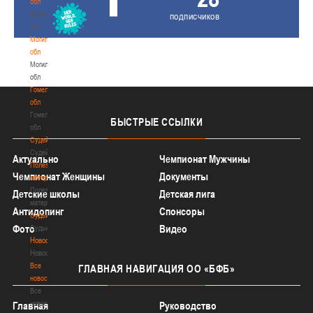
обл
Витебская
подписчиков
обл
Могилевская
обл
Могилевская
обл
Гомельская
обл
Гомельская
БЫСТРЫЕ
ССЫЛКИ
обл
Судейство
Судейство
Актуально
Чемпионат Мужчины
Полезные
Чемпионат Женщины
Документы
материалы
Полезные
Детские школы
Детская лига
материалы
Антидопинг
Спонсоры
Судьи
Фото
Видео
Судьи
Новости
Новости
Все
ГЛАВНАЯ
НАВИГАЦИЯ ОО «БФБ»
новости
Все
новости
Главная
Руководство