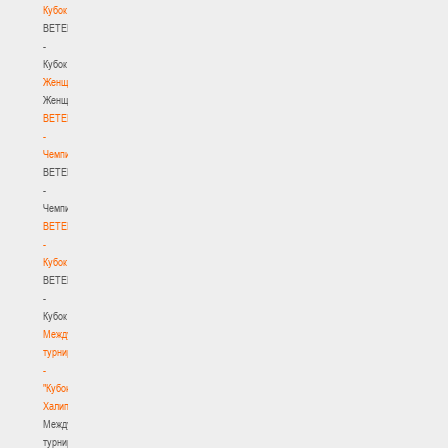
Кубок
BETERA
-
Кубок
Женщины
Женщины
BETERA
-
Чемпионат
BETERA
-
Чемпионат
BETERA
-
Кубок
BETERA
-
Кубок
Международный
турнир
-
"Кубок
Халипского"
Международный
турнир