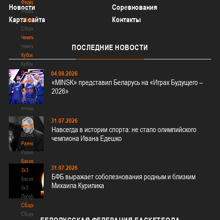
Федерация
Новости
Соревнования
Федерация
Карта сайта
Контакты
Сборные
Сборные
Чемпионат
Чемпионат
ПОСЛЕДНИЕ
НОВОСТИ
Кубок
Кубок
Детско-
04.08.2026
«MINSK» представил Беларусь на «Играх Будущего –
юношеские
2026»
соревнования
Детско-
юношеские
соревнования
31.07.2026
Еврокубки
Навсегда в истории спорта: не стало олимпийского
Еврокубки
чемпиона Ивана Едешко
Разное
Разное
Баскетбол
31.07.2026
3х3
БФБ выражает соболезнования родным и близким
Баскетбол
Михаила Курилика
3х3
Лого[modid=121]
Сборные
Сборные