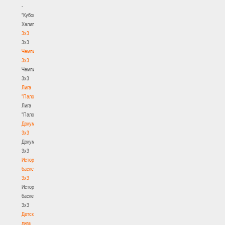
-
"Кубок
Халипского"
3x3
3x3
Чемпионат
3х3
Чемпионат
3х3
Лига
"Палова"
Лига
"Палова"
Документы
3х3
Документы
3х3
История
баскетбола
3х3
История
баскетбола
3х3
Детская
лига