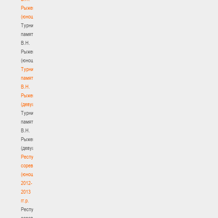
Рыженкова
(юноши)
Турнир
памяти
В.Н.
Рыженкова
(юноши)
Турнир
памяти
В.Н.
Рыженкова
(девушки)
Турнир
памяти
В.Н.
Рыженкова
(девушки)
Республиканские
соревнования
(юноши)
2012-
2013
гг.р.
Республиканские
соревнования