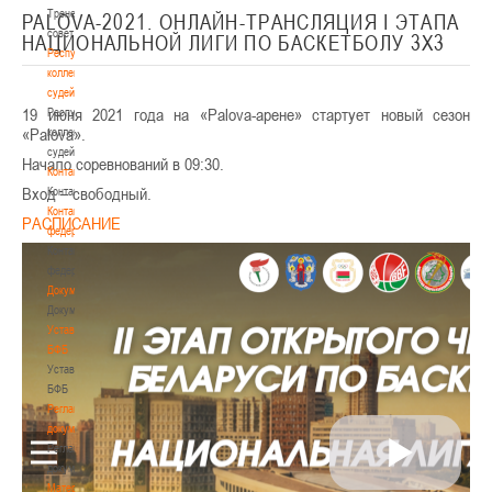
Тренерский
PALOVA-2021. ОНЛАЙН-ТРАНСЛЯЦИЯ I ЭТАПА
совет
НАЦИОНАЛЬНОЙ ЛИГИ ПО БАСКЕТБОЛУ 3Х3
Республиканская
коллегия
судей
19 июня 2021 года на «Palova-арене» стартует новый сезон
Республиканская
«Palova».
коллегия
судей
Начало соревнований в 09:30.
Контакты
Вход – свободный.
Контакты
Контакты
РАСПИСАНИЕ
федерации
Контакты
федерации
Документы
Документы
Устав
БФБ
Устав
БФБ
Регламентирующие
документы
Регламентирующие
документы
Материалы