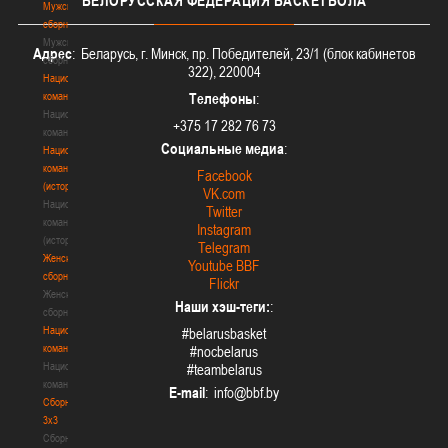
БЕЛОРУССКАЯ
ФЕДЕРАЦИЯ БАСКЕТБОЛА
Мужские
сборные
Мужские
Адрес
: Беларусь, г. Минск, пр. Победителей, 23/1 (блок кабинетов
сборные
322), 220004
Национальная
команда
Телефоны
:
Национальная
+375 17 282 76 73
команда
Социальные медиа
:
Национальная
команда
Facebook
(история)
VK.com
Национальная
Twitter
команда
Instagram
(история)
Telegram
Женские
Youtube BBF
сборные
Flickr
Женские
Наши хэш-теги:
:
сборные
Национальная
#belarusbasket
команда
#nocbelarus
Национальная
#teambelarus
команда
E-mail
:
Сборные
3х3
Сборные