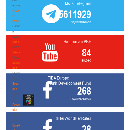
Мы в Telegram
волонтером
5611929
Спонсоры
и
партнеры
подписчиков
Спонсоры
и
партнеры
Наш канал BBF
Школы
Школы
84
Минск
Минск
видео
Минская
обл
Минская
FIBA Europe
обл
Youth Development Fund
Брестская
268
обл
Брестская
подписчиков
обл
Гродненская
обл
Гродненская
#HerWorldHerRules
обл
28
Витебская