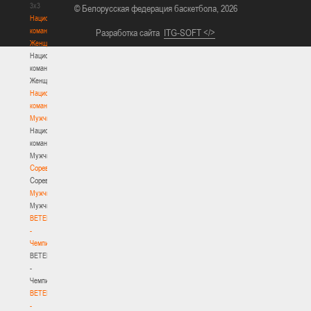
3х3
© Белорусская федерация баскетбола, 2026
Национальная
команда.
Разработка сайта
ITG-SOFT </>
Женщины
Национальная
команда.
Женщины
Национальная
команда.
Мужчины
Национальная
команда.
Мужчины
Соревнования
Соревнования
Мужчины
Мужчины
BETERA
-
Чемпионат
BETERA
-
Чемпионат
BETERA
-