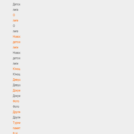
Детская
лига
О
лиге
О
лиге
Новости
детской
лиги
Новости
детской
лиги
Юноши
Юноши
Девушки
Девушки
Документы
Документы
Фото
Фото
Другие
Другие
Турнир
памяти
В.Н.