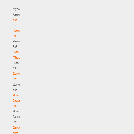
-
"Кубок
Халипского"
3x3
3x3
Чемпионат
3х3
Чемпионат
3х3
Лига
"Палова"
Лига
"Палова"
Документы
3х3
Документы
3х3
История
баскетбола
3х3
История
баскетбола
3х3
Детская
лига