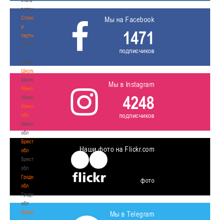
волонтером
Спонсоры
Мы на Facebook
и
1471
партнеры
Спонсоры
подписчиков
и
партнеры
Школы
Школы
Мы в Instagram
Минск
4248
Минск
Минская
подписчиков
обл
Минская
обл
Брестская
Наши фото на Flickr.com
обл
Брестская
обл
Гродненская
фото
обл
Гродненская
обл
Витебская
Мы в Telegram