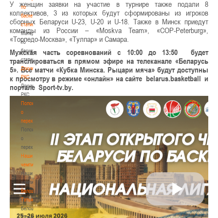
У женщин заявки на участие в турнире также подали 8
по
коллективов, 3 из которых будут сформированы из игроков
баскетбольной
сборных Беларуси U-23, U-20 и U-18. Также в Минск приедут
статистике
команды из России – «Moskva Team», «СOP-Peterburg»,
Материалы
«Торпедо-Москва», «Тулпар» и Самара.
по
Мужская часть соревнований с 10:00 до 13:50 будет
баскетбольной
транслироваться в прямом эфире на телеканале «Беларусь
статистике
5». Все матчи «Кубка Минска. Рыцари мяча» будут доступны
Документы
к просмотру в режиме «онлайн» на сайте belarus.basketball и
РКС
портале Sport-tv.by.
Документы
РКС
Положение
о
переходах
Положение
о
переходах
Наши
чемпионы
Наши
чемпионы
Белошапко
Татьяна
Белошапко
Татьяна