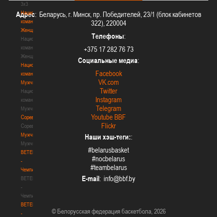
3х3
Национальная
Адрес
: Беларусь, г. Минск, пр. Победителей, 23/1 (блок кабинетов
команда.
322), 220004
Женщины
Телефоны
:
Национальная
команда.
+375 17 282 76 73
Женщины
Социальные медиа
:
Национальная
Facebook
команда.
VK.com
Мужчины
Twitter
Национальная
Instagram
команда.
Telegram
Мужчины
Youtube BBF
Соревнования
Flickr
Соревнования
Мужчины
Наши хэш-теги:
:
Мужчины
#belarusbasket
BETERA
#nocbelarus
-
#teambelarus
Чемпионат
E-mail
:
BETERA
-
Чемпионат
BETERA
© Белорусская федерация баскетбола, 2026
-