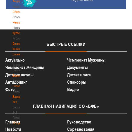
Федерация
Федерация
Сборные
Сборные
Чемпионат
Чемпионат
Кубок
Кубок
Детско-
БЫСТРЫЕ
ССЫЛКИ
юношеские
соревнования
Актуально
Чемпионат Мужчины
Детско-
юношеские
Чемпионат Женщины
Документы
соревнования
Детские школы
Детская лига
Еврокубки
Еврокубки
Антидопинг
Спонсоры
Разное
Фото
Видео
Разное
Баскетбол
3х3
ГЛАВНАЯ
НАВИГАЦИЯ ОО «БФБ»
Баскетбол
3х3
Лого[modid=121]
Главная
Руководство
Сборные
Сборные
Новости
Соревнования