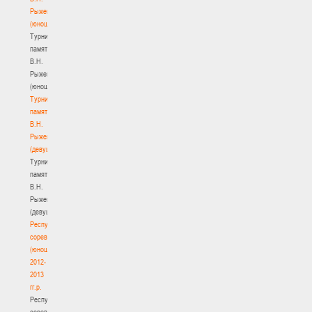
Рыженкова
(юноши)
Турнир
памяти
В.Н.
Рыженкова
(юноши)
Турнир
памяти
В.Н.
Рыженкова
(девушки)
Турнир
памяти
В.Н.
Рыженкова
(девушки)
Республиканские
соревнования
(юноши)
2012-
2013
гг.р.
Республиканские
соревнования