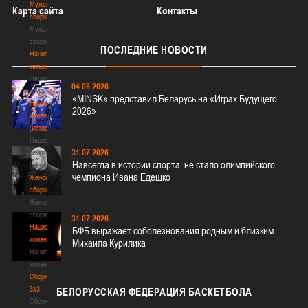
Мужские
Карта сайта
Контакты
сборные
Мужские
сборные
ПОСЛЕДНИЕ
НОВОСТИ
Национальная
команда
Национальная
04.08.2026
команда
«MINSK» представил Беларусь на «Играх Будущего –
Национальная
2026»
команда
(история)
Национальная
31.07.2026
команда
Навсегда в истории спорта: не стало олимпийского
(история)
чемпиона Ивана Едешко
Женские
сборные
Женские
сборные
31.07.2026
Национальная
БФБ выражает соболезнования родным и близким
команда
Михаила Курилика
Национальная
команда
Сборные
3х3
БЕЛОРУССКАЯ
ФЕДЕРАЦИЯ БАСКЕТБОЛА
Сборные