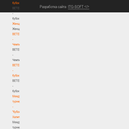
Кубок
Разработка сайта
ITG-SOFT </>
BETERA
-
Кубок
Женщины
Женщины
BETERA
-
Чемпионат
BETERA
-
Чемпионат
BETERA
-
Кубок
BETERA
-
Кубок
Международный
турнир
-
"Кубок
Халипского"
Международный
турнир