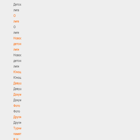
Детская
лига
О
лиге
О
лиге
Новости
детской
лиги
Новости
детской
лиги
Юноши
Юноши
Девушки
Девушки
Документы
Документы
Фото
Фото
Другие
Другие
Турнир
памяти
В.Н.