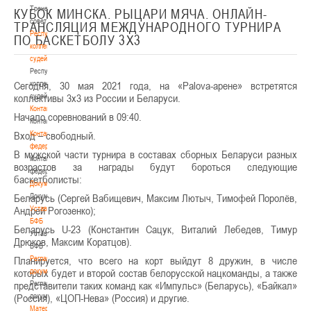
Тренерский
КУБОК МИНСКА. РЫЦАРИ МЯЧА. ОНЛАЙН-
совет
ТРАНСЛЯЦИЯ МЕЖДУНАРОДНОГО ТУРНИРА
Республиканская
ПО БАСКЕТБОЛУ 3Х3
коллегия
судей
Республиканская
Сегодня, 30 мая 2021 года, на «Palova-арене» встретятся
коллегия
коллективы 3х3 из России и Беларуси.
судей
Контакты
Начало соревнований в 09:40.
Контакты
Вход – свободный.
Контакты
федерации
В мужской части турнира в составах сборных Беларуси разных
Контакты
возрастов за награды будут бороться следующие
федерации
баскетболисты:
Документы
Беларусь (Сергей Вабищевич, Максим Лютыч, Тимофей Поролёв,
Документы
Андрей Рогозенко);
Устав
БФБ
Беларусь U-23 (Константин Сацук, Виталий Лебедев, Тимур
Устав
Дрюков, Максим Коратцов).
БФБ
Планируется, что всего на корт выйдут 8 дружин, в числе
Регламентирующие
которых будет и второй состав белорусской нацкоманды, а также
документы
представители таких команд как «Импульс» (Беларусь), «Байкал»
Регламентирующие
(Россия), «ЦОП-Нева» (Россия) и другие.
документы
Материалы