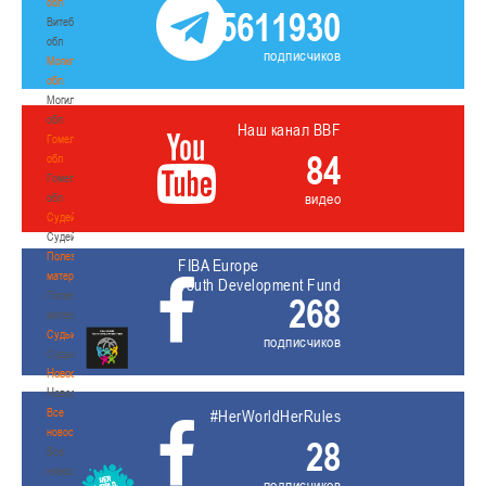
обл
5611930
Витебская
обл
подписчиков
Могилевская
обл
Могилевская
обл
Наш канал BBF
Гомельская
84
обл
Гомельская
видео
обл
Судейство
Судейство
Полезные
FIBA Europe
материалы
Youth Development Fund
Полезные
268
материалы
Судьи
подписчиков
Судьи
Новости
Новости
Все
#HerWorldHerRules
новости
28
Все
новости
подписчиков