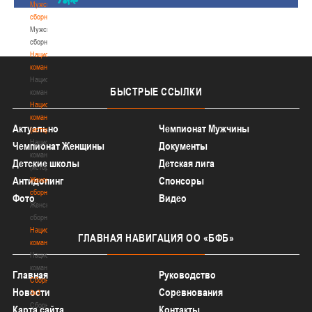
Мужские
сборные
Мужские
сборные
Национальная
команда
Национальная
БЫСТРЫЕ
ССЫЛКИ
команда
Национальная
команда
Актуально
Чемпионат Мужчины
(история)
Национальная
Чемпионат Женщины
Документы
команда
Детские школы
Детская лига
(история)
Антидопинг
Спонсоры
Женские
сборные
Фото
Видео
Женские
сборные
Национальная
ГЛАВНАЯ
НАВИГАЦИЯ ОО «БФБ»
команда
Национальная
команда
Главная
Руководство
Сборные
Новости
Соревнования
3х3
Сборные
Карта сайта
Контакты