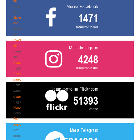
обл
Мы на Facebook
Витебская
обл
1471
Могилевская
обл
подписчиков
Могилевская
обл
Гомельская
обл
Мы в Instagram
Гомельская
4248
обл
Судейство
подписчиков
Судейство
Полезные
материалы
Полезные
Наши фото на Flickr.com
материалы
51393
Судьи
Судьи
Новости
фото
Новости
Все
новости
Мы в Telegram
Все
новости