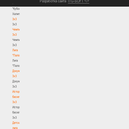
Разработка сайта
ITG-SOFT </>
-
"Кубок
Халипского"
3x3
3x3
Чемпионат
3х3
Чемпионат
3х3
Лига
"Палова"
Лига
"Палова"
Документы
3х3
Документы
3х3
История
баскетбола
3х3
История
баскетбола
3х3
Детская
лига