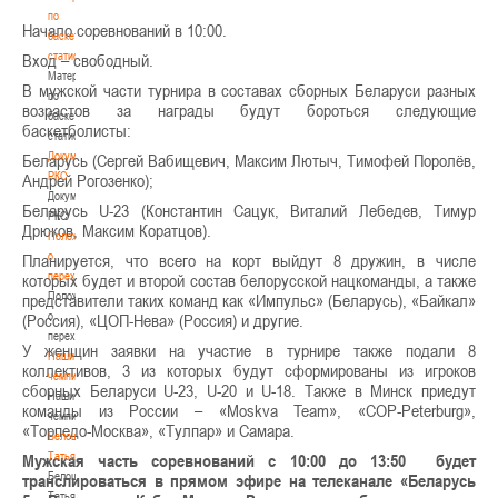
по
Начало соревнований в 10:00.
баскетбольной
статистике
Вход – свободный.
Материалы
В мужской части турнира в составах сборных Беларуси разных
по
возрастов за награды будут бороться следующие
баскетбольной
баскетболисты:
статистике
Документы
Беларусь (Сергей Вабищевич, Максим Лютыч, Тимофей Поролёв,
РКС
Андрей Рогозенко);
Документы
Беларусь U-23 (Константин Сацук, Виталий Лебедев, Тимур
РКС
Дрюков, Максим Коратцов).
Положение
о
Планируется, что всего на корт выйдут 8 дружин, в числе
переходах
которых будет и второй состав белорусской нацкоманды, а также
Положение
представители таких команд как «Импульс» (Беларусь), «Байкал»
о
(Россия), «ЦОП-Нева» (Россия) и другие.
переходах
У женщин заявки на участие в турнире также подали 8
Наши
коллективов, 3 из которых будут сформированы из игроков
чемпионы
сборных Беларуси U-23, U-20 и U-18. Также в Минск приедут
Наши
команды из России – «Moskva Team», «СOP-Peterburg»,
чемпионы
«Торпедо-Москва», «Тулпар» и Самара.
Белошапко
Татьяна
Мужская часть соревнований с 10:00 до 13:50 будет
Белошапко
транслироваться в прямом эфире на телеканале «Беларусь
Татьяна