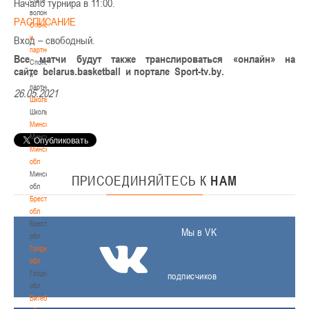
Начало турнира в 11:00.
волонтером
РАСПИСАНИЕ
Спонсоры
и
Вход – свободный.
партнеры
Все матчи будут также транслироваться «онлайн» на
Спонсоры
сайте belarus.basketball и портале Sport-tv.by.
и
партнеры
26.05.2021
Школы
Школы
Минск
Минск
Минская
обл
Минская
ПРИСОЕДИНЯЙТЕСЬ
К
НАМ
обл
Брестская
обл
Брестская
Мы в VK
обл
Гродненская
обл
Гродненская
подписчиков
обл
Витебская