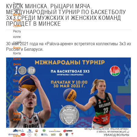
Тренерский
КУБОК МИНСКА. РЫЦАРИ МЯЧА.
совет
МЕЖДУНАРОДНЫЙ ТУРНИР ПО БАСКЕТБОЛУ
Республиканская
3Х3 СРЕДИ МУЖСКИХ И ЖЕНСКИХ КОМАНД
коллегия
ПРОЙДЁТ В МИНСКЕ
судей
Республиканская
коллегия
судей
30 мая 2021 года на «Palova-арене» встретятся коллективы 3х3 из
Контакты
России и Беларуси.
Контакты
Контакты
федерации
Контакты
федерации
Документы
Документы
Устав
БФБ
Устав
БФБ
Регламентирующие
документы
Регламентирующие
документы
Материалы