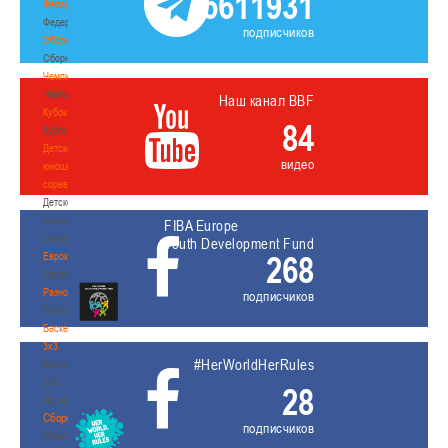
5611931
Федерация
Федерация
подписчиков
Сборные
Сборные
Чемпионат
Чемпионат
Наш канал BBF
Кубок
84
Кубок
Детско-
видео
юношеские
соревнования
Детско-
юношеские
FIBA Europe
соревнования
Youth Development Fund
268
Еврокубки
Еврокубки
Разное
подписчиков
Разное
Баскетбол
3х3
#HerWorldHerRules
Баскетбол
3х3
28
Лого[modid=121]
Сборные
подписчиков
Сборные