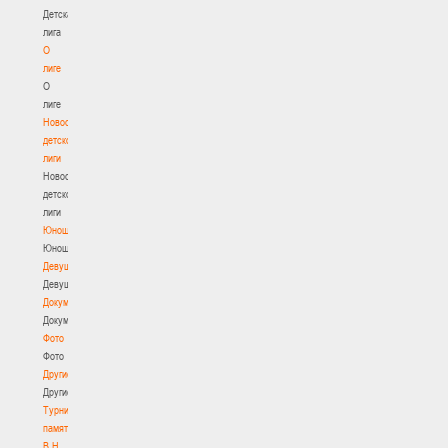
Детская
лига
О
лиге
О
лиге
Новости
детской
лиги
Новости
детской
лиги
Юноши
Юноши
Девушки
Девушки
Документы
Документы
Фото
Фото
Другие
Другие
Турнир
памяти
В.Н.