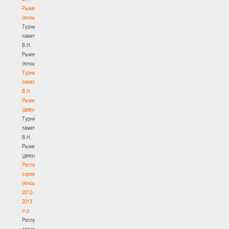
Рыженкова
(юноши)
Турнир
памяти
В.Н.
Рыженкова
(юноши)
Турнир
памяти
В.Н.
Рыженкова
(девушки)
Турнир
памяти
В.Н.
Рыженкова
(девушки)
Республиканские
соревнования
(юноши)
2012-
2013
гг.р.
Республиканские
соревнования