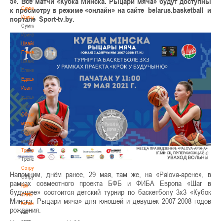
5». Все матчи «Кубка Минска. Рыцари мяча» будут доступны
Сумникова
к просмотру в режиме «онлайн» на сайте belarus.basketball и
Ирина
портале Sport-tv.by.
Сумникова
Ирина
Швайбович
Елена
Швайбович
Елена
Едешко
Иван
Едешко
Иван
Обучающие
материалы
Обучающие
материалы
Тренерам
Тренерам
Сотрудничество
Напомним, днём ранее, 29 мая, там же, на «Palova-арене», в
Сотрудничество
рамках совместного проекта БФБ и ФИБА Европа «Шаг в
Как
будущее» состоится детский турнир по баскетболу 3х3 «Кубок
стать
Минска. Рыцари мяча» для юношей и девушек 2007-2008 годов
волонтером
рождения.
Как
стать