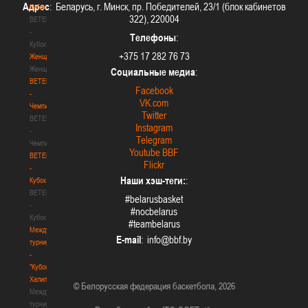
Адрес
: Беларусь, г. Минск, пр. Победителей, 23/1 (блок кабинетов
Кубок
322), 220004
BETERA
-
Телефоны
:
Кубок
+375 17 282 76 73
Женщины
Женщины
Социальные медиа
:
BETERA
Facebook
-
VK.com
Чемпионат
Twitter
BETERA
Instagram
-
Telegram
Чемпионат
Youtube BBF
BETERA
Flickr
-
Наши хэш-теги:
:
Кубок
BETERA
#belarusbasket
-
#nocbelarus
Кубок
#teambelarus
Международный
E-mail
:
турнир
-
"Кубок
Халипского"
© Белорусская федерация баскетбола, 2026
Международный
турнир