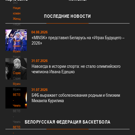
3х3
Национальная
команда.
ПОСЛЕДНИЕ
НОВОСТИ
Женщины
Национальная
команда.
04.08.2026
Женщины
«MINSK» представил Беларусь на «Играх Будущего –
Национальная
2026»
команда.
Мужчины
Национальная
31.07.2026
команда.
Навсегда в истории спорта: не стало олимпийского
Мужчины
чемпиона Ивана Едешко
Соревнования
Соревнования
Мужчины
Мужчины
31.07.2026
БФБ выражает соболезнования родным и близким
BETERA
Михаила Курилика
-
Чемпионат
BETERA
-
БЕЛОРУССКАЯ
ФЕДЕРАЦИЯ БАСКЕТБОЛА
Чемпионат
BETERA
-