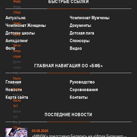
БЫСТРЫЕ
ССЫЛКИ
Федерация
Федерация
Сборные
Актуально
Чемпионат Мужчины
Сборные
Чемпионат
Чемпионат Женщины
Документы
Чемпионат
Детские школы
Детская лига
Кубок
Кубок
Антидопинг
Спонсоры
Детско-
Фото
Видео
юношеские
соревнования
Детско-
ГЛАВНАЯ
НАВИГАЦИЯ ОО «БФБ»
юношеские
соревнования
Еврокубки
Главная
Руководство
Еврокубки
Новости
Соревнования
Разное
Разное
Карта сайта
Контакты
Баскетбол
3х3
Баскетбол
ПОСЛЕДНИЕ
НОВОСТИ
3х3
Лого[modid=121]
Сборные
04.08.2026
Сборные
«MINSK» представил Беларусь на «Играх Будущего –