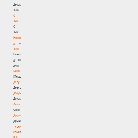
Детская
лига
О
лиге
О
лиге
Новости
детской
лиги
Новости
детской
лиги
Юноши
Юноши
Девушки
Девушки
Документы
Документы
Фото
Фото
Другие
Другие
Турнир
памяти
В.Н.