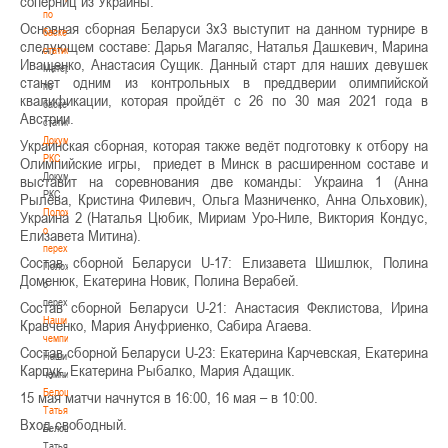
соперниц из Украины.
по
Основная сборная Беларуси 3х3 выступит на данном турнире в
баскетбольной
следующем составе: Дарья Магаляс, Наталья Дашкевич, Марина
статистике
Иващенко, Анастасия Сущик. Данный старт для наших девушек
Материалы
станет одним из контрольных в преддверии олимпийской
по
квалификации, которая пройдёт с 26 по 30 мая 2021 года в
баскетбольной
Австрии.
статистике
Документы
Украинская сборная, которая также ведёт подготовку к отбору на
РКС
Олимпийские игры, приедет в Минск в расширенном составе и
Документы
выставит на соревнования две команды: Украина 1 (Анна
РКС
Рылёва, Кристина Филевич, Ольга Мазниченко, Анна Ольховик),
Положение
Украина 2 (Наталья Цюбик, Мириам Уро-Ниле, Виктория Кондус,
о
Елизавета Митина).
переходах
Состав сборной Беларуси U-17: Елизавета Шишлюк, Полина
Положение
Доменюк, Екатерина Новик, Полина Верабей.
о
переходах
Состав сборной Беларуси U-21: Анастасия Феклистова, Ирина
Наши
Кравченко, Мария Ануфриенко, Сабира Агаева.
чемпионы
Состав сборной Беларуси U-23: Екатерина Карчевская, Екатерина
Наши
Карпук, Екатерина Рыбалко, Мария Адащик.
чемпионы
Белошапко
15 мая матчи начнутся в 16:00, 16 мая – в 10:00.
Татьяна
Вход свободный.
Белошапко
Татьяна