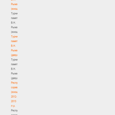
Рыженкова
(юноши)
Турнир
памяти
В.Н.
Рыженкова
(юноши)
Турнир
памяти
В.Н.
Рыженкова
(девушки)
Турнир
памяти
В.Н.
Рыженкова
(девушки)
Республиканские
соревнования
(юноши)
2012-
2013
гг.р.
Республиканские
соревнования