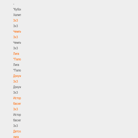
-
"Кубок
Халипского"
3x3
3x3
Чемпионат
3х3
Чемпионат
3х3
Лига
"Палова"
Лига
"Палова"
Документы
3х3
Документы
3х3
История
баскетбола
3х3
История
баскетбола
3х3
Детская
лига