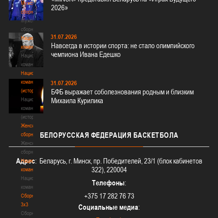
Мужские
2026»
сборные
Мужские
сборные
31.07.2026
Национальная
Навсегда в истории спорта: не стало олимпийского
команда
чемпиона Ивана Едешко
Национальная
команда
Национальная
команда
31.07.2026
(история)
БФБ выражает соболезнования родным и близким
Национальная
Михаила Курилика
команда
(история)
Женские
БЕЛОРУССКАЯ
ФЕДЕРАЦИЯ БАСКЕТБОЛА
сборные
Женские
сборные
Адрес
: Беларусь, г. Минск, пр. Победителей, 23/1 (блок кабинетов
Национальная
322), 220004
команда
Национальная
Телефоны
:
команда
+375 17 282 76 73
Сборные
3х3
Социальные медиа
:
Сборные