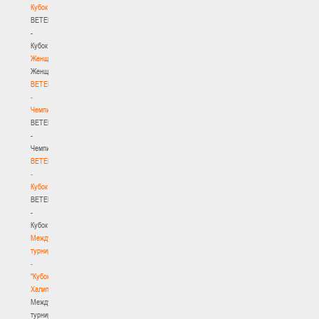
Кубок
BETERA
-
Кубок
Женщины
Женщины
BETERA
-
Чемпионат
BETERA
-
Чемпионат
BETERA
-
Кубок
BETERA
-
Кубок
Международный
турнир
-
"Кубок
Халипского"
Международный
турнир