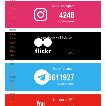
волонтером
Мы в Instagram
Спонсоры
4248
и
партнеры
подписчиков
Спонсоры
и
партнеры
Школы
Наши фото на Flickr.com
Школы
Минск
Минск
Минская
фото
обл
Минская
обл
Мы в Telegram
Брестская
обл
5611927
Брестская
обл
подписчиков
Гродненская
обл
Гродненская
обл
Наш канал BBF
Витебская