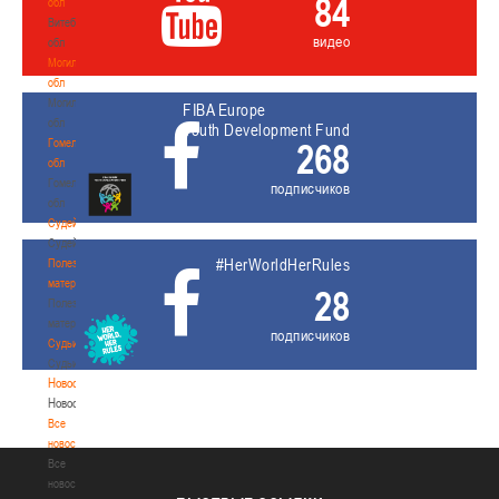
84
обл
Витебская
видео
обл
Могилевская
обл
Могилевская
FIBA Europe
обл
Youth Development Fund
Гомельская
268
обл
Гомельская
подписчиков
обл
Судейство
Судейство
#HerWorldHerRules
Полезные
материалы
28
Полезные
материалы
подписчиков
Судьи
Судьи
Новости
Новости
Все
новости
Все
новости