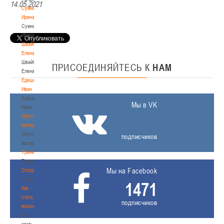
14.05.2021
Сумникова
Ирина
Сумникова
Ирина
Швайбович
Елена
Швайбович
ПРИСОЕДИНЯЙТЕСЬ
К
НАМ
Елена
Едешко
Иван
Едешко
Мы в VK
Иван
Обучающие
материалы
Обучающие
подписчиков
материалы
Тренерам
Тренерам
Мы на Facebook
Сотрудничество
Сотрудничество
1471
Как
стать
подписчиков
волонтером
Как
стать