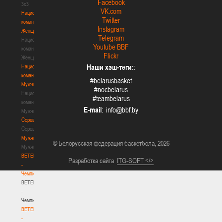
Facebook
3х3
VK.com
Национальная
Twitter
команда.
Instagram
Женщины
Telegram
Национальная
Youtube BBF
команда.
Flickr
Женщины
Наши хэш-теги:
:
Национальная
команда.
#belarusbasket
Мужчины
#nocbelarus
Национальная
#teambelarus
команда.
E-mail
:
Мужчины
Соревнования
Соревнования
Мужчины
© Белорусская федерация баскетбола, 2026
Мужчины
BETERA
Разработка сайта
ITG-SOFT </>
-
Чемпионат
BETERA
-
Чемпионат
BETERA
-