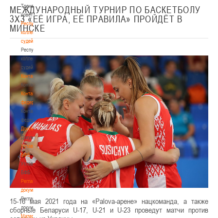
Тренерский
МЕЖДУНАРОДНЫЙ ТУРНИР ПО БАСКЕТБОЛУ
совет
3Х3 «ЕЁ ИГРА, ЕЁ ПРАВИЛА» ПРОЙДЁТ В
Республиканская
МИНСКЕ
коллегия
судей
Республиканская
коллегия
судей
Контакты
Контакты
Контакты
федерации
Контакты
федерации
Документы
Документы
Устав
БФБ
Устав
БФБ
Регламентирующие
документы
Регламентирующие
15-16 мая 2021 года на «Palova-арене» нацкоманда, а также
документы
сборные Беларуси U-17, U-21 и U-23 проведут матчи против
Материалы