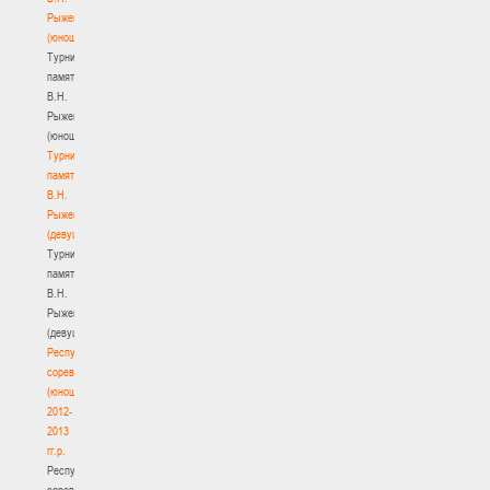
Рыженкова
(юноши)
Турнир
памяти
В.Н.
Рыженкова
(юноши)
Турнир
памяти
В.Н.
Рыженкова
(девушки)
Турнир
памяти
В.Н.
Рыженкова
(девушки)
Республиканские
соревнования
(юноши)
2012-
2013
гг.р.
Республиканские
соревнования