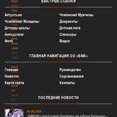
БЫСТРЫЕ
ССЫЛКИ
Федерация
Федерация
Сборные
Актуально
Чемпионат Мужчины
Сборные
Чемпионат
Чемпионат Женщины
Документы
Чемпионат
Детские школы
Детская лига
Кубок
Антидопинг
Спонсоры
Кубок
Детско-
Фото
Видео
юношеские
соревнования
Детско-
ГЛАВНАЯ
НАВИГАЦИЯ ОО «БФБ»
юношеские
соревнования
Еврокубки
Главная
Руководство
Еврокубки
Новости
Соревнования
Разное
Разное
Карта сайта
Контакты
Баскетбол
3х3
Баскетбол
ПОСЛЕДНИЕ
НОВОСТИ
3х3
Лого[modid=121]
Сборные
04.08.2026
Сборные
«MINSK» представил Беларусь на «Играх Будущего –