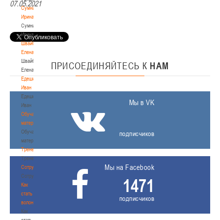
07.05.2021
Сумникова
Ирина
Сумникова
Ирина
Швайбович
Елена
Швайбович
ПРИСОЕДИНЯЙТЕСЬ
К
НАМ
Елена
Едешко
Иван
Едешко
Мы в VK
Иван
Обучающие
материалы
Обучающие
подписчиков
материалы
Тренерам
Тренерам
Мы на Facebook
Сотрудничество
Сотрудничество
1471
Как
стать
подписчиков
волонтером
Как
стать