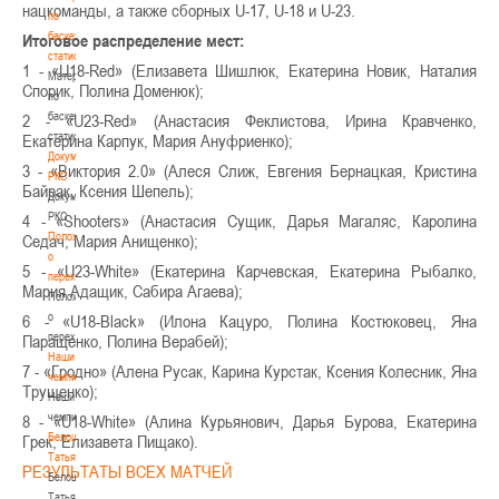
нацкоманды, а также сборных U-17, U-18 и U-23.
по
баскетбольной
Итоговое распределение мест:
статистике
1 - «U18-Red» (Елизавета Шишлюк, Екатерина Новик, Наталия
Материалы
Спорик, Полина Доменюк);
по
баскетбольной
2 - «U23-Red» (Анастасия Феклистова, Ирина Кравченко,
статистике
Екатерина Карпук, Мария Ануфриенко);
Документы
3 - «Виктория 2.0» (Алеся Слиж, Евгения Бернацкая, Кристина
РКС
Байрак, Ксения Шепель);
Документы
РКС
4 - «Shooters» (Анастасия Сущик, Дарья Магаляс, Каролина
Положение
Седач, Мария Анищенко);
о
5 - «U23-White» (Екатерина Карчевская, Екатерина Рыбалко,
переходах
Мария Адащик, Сабира Агаева);
Положение
о
6 - «U18-Black» (Илона Кацуро, Полина Костюковец, Яна
переходах
Паращенко, Полина Верабей);
Наши
7 - «Гродно» (Алена Русак, Карина Курстак, Ксения Колесник, Яна
чемпионы
Трущенко);
Наши
чемпионы
8 - «U18-White» (Алина Курьянович, Дарья Бурова, Екатерина
Белошапко
Грек, Елизавета Пищако).
Татьяна
РЕЗУЛЬТАТЫ ВСЕХ МАТЧЕЙ
Белошапко
Татьяна