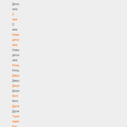
Детская
лига
О
лиге
О
лиге
Новости
детской
лиги
Новости
детской
лиги
Юноши
Юноши
Девушки
Девушки
Документы
Документы
Фото
Фото
Другие
Другие
Турнир
памяти
В.Н.