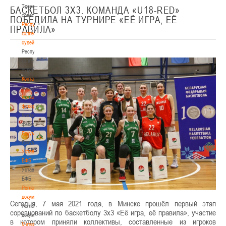
Тренерский
БАСКЕТБОЛ 3Х3. КОМАНДА «U18-RED»
совет
ПОБЕДИЛА НА ТУРНИРЕ «ЕЁ ИГРА, ЕЁ
Республиканская
ПРАВИЛА»
коллегия
судей
Республиканская
коллегия
судей
Контакты
Контакты
Контакты
федерации
Контакты
федерации
Документы
Документы
Устав
БФБ
Устав
БФБ
Регламентирующие
документы
Сегодня, 7 мая 2021 года, в Минске прошёл первый этап
Регламентирующие
соревнований по баскетболу 3x3 «Её игра, её правила», участие
документы
в котором приняли коллективы, составленные из игроков
Материалы