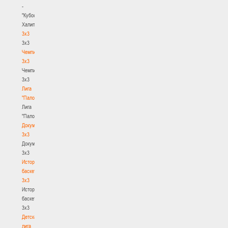
-
"Кубок
Халипского"
3x3
3x3
Чемпионат
3х3
Чемпионат
3х3
Лига
"Палова"
Лига
"Палова"
Документы
3х3
Документы
3х3
История
баскетбола
3х3
История
баскетбола
3х3
Детская
лига