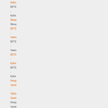
Кубок
BETERA
-
Кубок
Женщины
Женщины
BETERA
-
Чемпионат
BETERA
-
Чемпионат
BETERA
-
Кубок
BETERA
-
Кубок
Международный
турнир
-
"Кубок
Халипского"
Международный
турнир