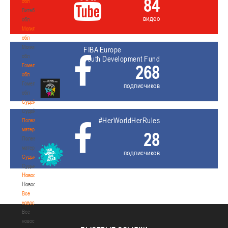
84
обл
Витебская
видео
обл
Могилевская
обл
Могилевская
FIBA Europe
обл
Youth Development Fund
268
Гомельская
обл
Гомельская
подписчиков
обл
Судейство
Судейство
#HerWorldHerRules
Полезные
материалы
28
Полезные
материалы
подписчиков
Судьи
Судьи
Новости
Новости
Все
новости
Все
новости