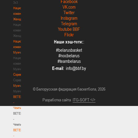
Facebook
3х3
VK.com
Национальная
Twitter
команда.
Instagram
Женщины
Telegram
Национальная
Youtube BBF
команда.
Flickr
Женщины
Наши хэш-теги:
:
Национальная
команда.
#belarusbasket
Мужчины
#nocbelarus
Национальная
#teambelarus
команда.
E-mail
:
Мужчины
Соревнования
Соревнования
Мужчины
© Белорусская федерация баскетбола, 2026
Мужчины
BETERA
Разработка сайта
ITG-SOFT </>
-
Чемпионат
BETERA
-
Чемпионат
BETERA
-