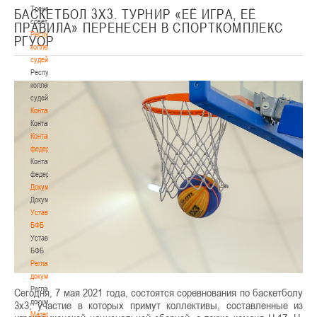
Тренерский
БАСКЕТБОЛ 3Х3. ТУРНИР «ЕЁ ИГРА, ЕЁ
совет
ПРАВИЛА» ПЕРЕНЕСЕН В СПОРТКОМПЛЕКС
Республиканская
РГУОР
коллегия
судей
Республиканская
коллегия
судей
Контакты
Контакты
Контакты
федерации
Контакты
федерации
Документы
Документы
Устав
БФБ
Устав
БФБ
Регламентирующие
документы
Регламентирующие
Сегодня, 7 мая 2021 года, состоятся соревнования по баскетболу
документы
3х3, участие в которых примут коллективы, составленные из
Материалы