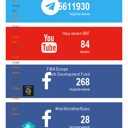
обл
5611930
Витебская
обл
подписчиков
Могилевская
обл
Могилевская
обл
Наш канал BBF
Гомельская
84
обл
Гомельская
видео
обл
Судейство
Судейство
Полезные
FIBA Europe
материалы
Youth Development Fund
268
Полезные
материалы
Судьи
подписчиков
Судьи
Новости
Новости
#HerWorldHerRules
Все
новости
28
Все
новости
подписчиков