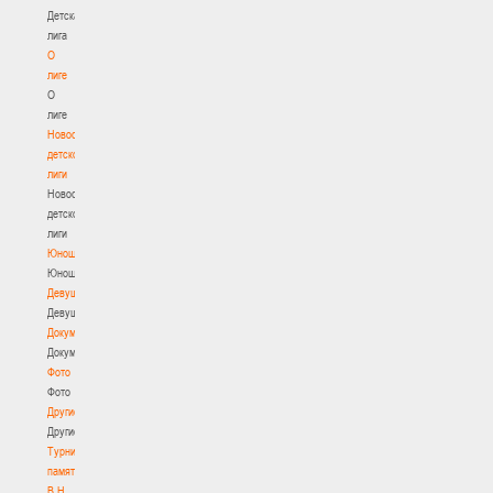
Детская
лига
О
лиге
О
лиге
Новости
детской
лиги
Новости
детской
лиги
Юноши
Юноши
Девушки
Девушки
Документы
Документы
Фото
Фото
Другие
Другие
Турнир
памяти
В.Н.