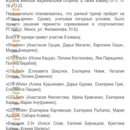
игроков женской национальной сборной, а также команд U-17, U-
по
18 и U-23.
баскетбольной
Первоначально планировалось, что данный турнир пройдет на
статистике
«Palova-арене». Однако, учитывая погодные условия, было
Материалы
принято решение перенести соревнования в спорткомплекс
по
РГУОР (г. Минск, ул. Филимонова, 51-Б).
баскетбольной
статистике
Всего в турнире примут участие 8 команд:
Документы
«Shooters» (Анастасия Сущик, Дарья Магаляс, Каролина Седач,
РКС
Мария Анищенко);
Документы
РКС
«U18-Black» (Илона Кацуро, Полина Костюковец, Яна Паращенко,
Положение
Полина Верабей);
о
«U18-Red» (Елизавета Шишлюк, Екатерина Новик, Наталия
переходах
Спорик, Полина Доменюк);
Положение
о
«U18-White» (Алина Курьянович, Дарья Бурова, Екатерина Грек,
переходах
Елизавета Пищако);
Наши
«U23-Red» (Анастасия Феклистова, Ирина Кравченко, Екатерина
чемпионы
Карпук, Мария Ануфриенко);
Наши
чемпионы
«U23-White» (Екатерина Карчевская, Екатерина Рыбалко, Мария
Белошапко
Адащик, Сабира Агаева);
Татьяна
«Виктория 2.0» (Алеся Слиж, Евгения Бернацкая, Кристина
Белошапко
Байрак, Ксения Шепель);
Татьяна