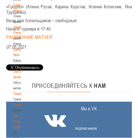
Сумникова
«Гродно» (Алена Русак, Карина Курстак, Ксения Колесник, Яна
Ирина
Трущенко).
Сумникова
Вход для болельщиков – свободный.
Ирина
Швайбович
Начало турнира в 17:40.
Елена
РАСПИСАНИЕ МАТЧЕЙ
Швайбович
Елена
07.05.2021
Едешко
Иван
Едешко
Иван
Обучающие
материалы
Обучающие
ПРИСОЕДИНЯЙТЕСЬ
К
НАМ
материалы
Тренерам
Тренерам
Сотрудничество
Мы в VK
Сотрудничество
Как
стать
волонтером
подписчиков
Как
стать