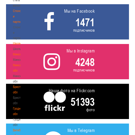
волонтером
Мы на Facebook
Спонсоры
и
1471
партнеры
Спонсоры
подписчиков
и
партнеры
Школы
Школы
Мы в Instagram
Минск
4248
Минск
Минская
подписчиков
обл
Минская
обл
Брестская
Наши фото на Flickr.com
обл
51393
Брестская
обл
Гродненская
фото
обл
Гродненская
обл
Мы в Telegram
Витебская