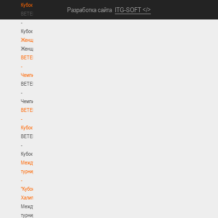
Кубок
Разработка сайта
ITG-SOFT </>
BETERA
-
Кубок
Женщины
Женщины
BETERA
-
Чемпионат
BETERA
-
Чемпионат
BETERA
-
Кубок
BETERA
-
Кубок
Международный
турнир
-
"Кубок
Халипского"
Международный
турнир