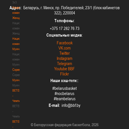
3х3
Адрес
: Беларусь, г. Минск, пр. Победителей, 23/1 (блок кабинетов
Национальная
322), 220004
команда.
Женщины
Телефоны
:
Национальная
+375 17 282 76 73
команда.
Женщины
Социальные медиа
:
Национальная
Facebook
команда.
VK.com
Мужчины
Twitter
Национальная
Instagram
команда.
Telegram
Мужчины
Youtube BBF
Соревнования
Flickr
Соревнования
Наши хэш-теги:
:
Мужчины
Мужчины
#belarusbasket
BETERA
#nocbelarus
-
#teambelarus
Чемпионат
E-mail
:
BETERA
-
Чемпионат
BETERA
© Белорусская федерация баскетбола, 2026
-