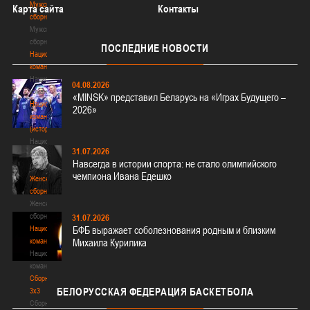
Мужские
Карта сайта
Контакты
сборные
Мужские
сборные
ПОСЛЕДНИЕ
НОВОСТИ
Национальная
команда
Национальная
04.08.2026
команда
«MINSK» представил Беларусь на «Играх Будущего –
Национальная
2026»
команда
(история)
Национальная
31.07.2026
команда
Навсегда в истории спорта: не стало олимпийского
(история)
чемпиона Ивана Едешко
Женские
сборные
Женские
сборные
31.07.2026
Национальная
БФБ выражает соболезнования родным и близким
команда
Михаила Курилика
Национальная
команда
Сборные
БЕЛОРУССКАЯ
ФЕДЕРАЦИЯ БАСКЕТБОЛА
3х3
Сборные