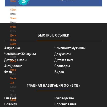
Федерация
Федерация
Сборные
Сборные
Чемпионат
Чемпионат
Кубок
Кубок
БЫСТРЫЕ
ССЫЛКИ
Детско-
юношеские
соревнования
Актуально
Чемпионат Мужчины
Детско-
юношеские
Чемпионат Женщины
Документы
соревнования
Детские школы
Детская лига
Еврокубки
Антидопинг
Спонсоры
Еврокубки
Разное
Фото
Видео
Разное
Баскетбол
3х3
ГЛАВНАЯ
НАВИГАЦИЯ ОО «БФБ»
Баскетбол
3х3
Лого[modid=121]
Главная
Руководство
Сборные
Новости
Соревнования
Сборные