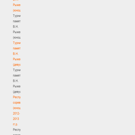
Рыженкова
(юноши)
Турнир
памяти
В.Н.
Рыженкова
(юноши)
Турнир
памяти
В.Н.
Рыженкова
(девушки)
Турнир
памяти
В.Н.
Рыженкова
(девушки)
Республиканские
соревнования
(юноши)
2012-
2013
гг.р.
Республиканские
соревнования