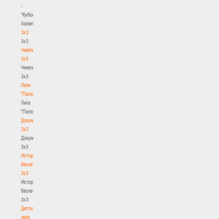
-
"Кубок
Халипского"
3x3
3x3
Чемпионат
3х3
Чемпионат
3х3
Лига
"Палова"
Лига
"Палова"
Документы
3х3
Документы
3х3
История
баскетбола
3х3
История
баскетбола
3х3
Детская
лига