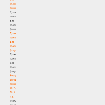
Рыженкова
(юноши)
Турнир
памяти
В.Н.
Рыженкова
(юноши)
Турнир
памяти
В.Н.
Рыженкова
(девушки)
Турнир
памяти
В.Н.
Рыженкова
(девушки)
Республиканские
соревнования
(юноши)
2012-
2013
гг.р.
Республиканские
соревнования