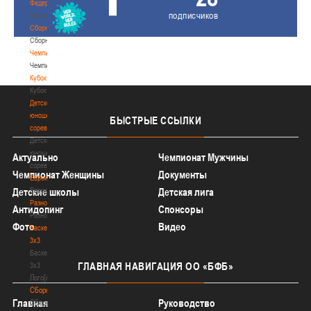
Федерация
подписчиков
Федерация
Сборные
Сборные
Чемпионат
Чемпионат
Кубок
Кубок
Детско-
юношеские
БЫСТРЫЕ
ССЫЛКИ
соревнования
Детско-
юношеские
Актуально
Чемпионат Мужчины
соревнования
Чемпионат Женщины
Документы
Еврокубки
Еврокубки
Детские школы
Детская лига
Разное
Антидопинг
Спонсоры
Разное
Фото
Видео
Баскетбол
3х3
Баскетбол
ГЛАВНАЯ
НАВИГАЦИЯ ОО «БФБ»
3х3
Лого[modid=121]
Сборные
Главная
Руководство
Сборные