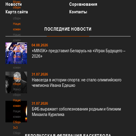
Мужские
Новости
Соревнования
сборные
Карта сайта
Контакты
Мужские
сборные
Национальная
ПОСЛЕДНИЕ
НОВОСТИ
команда
Национальная
команда
04.08.2026
Национальная
«MINSK» представил Беларусь на «Играх Будущего –
команда
2026»
(история)
Национальная
команда
(история)
31.07.2026
Женские
Навсегда в истории спорта: не стало олимпийского
сборные
чемпиона Ивана Едешко
Женские
сборные
Национальная
31.07.2026
команда
БФБ выражает соболезнования родным и близким
Национальная
Михаила Курилика
команда
Сборные
3х3
Сборные
БЕЛОРУССКАЯ
ФЕДЕРАЦИЯ БАСКЕТБОЛА