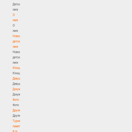
Детская
лига
О
лиге
О
лиге
Новости
детской
лиги
Новости
детской
лиги
Юноши
Юноши
Девушки
Девушки
Документы
Документы
Фото
Фото
Другие
Другие
Турнир
памяти
В.Н.