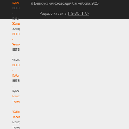
© Белорусская федерация баскетбола, 2026
Кубок
BETERA
Разработка сайта
ITG-SOFT </>
-
Кубок
Женщины
Женщины
BETERA
-
Чемпионат
BETERA
-
Чемпионат
BETERA
-
Кубок
BETERA
-
Кубок
Международный
турнир
-
"Кубок
Халипского"
Международный
турнир