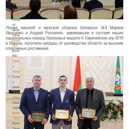
по
баскетбольной
статистике
Материалы
по
Игроки женской и мужской сборных Беларуси 3х3 Марина
баскетбольной
Иващенко и Андрей Рогозенко, завоевавшие в составе наших
статистике
национальных команд бронзовые медали II Европейских игр-2019
Документы
в Минске, получили награды от руководства области за высокие
РКС
спортивные достижения.
Документы
РКС
Положение
о
переходах
Положение
о
переходах
Наши
чемпионы
Наши
чемпионы
Белошапко
Татьяна
Белошапко
Татьяна