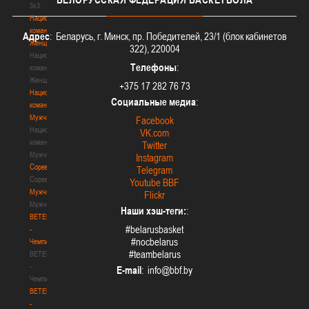
3х3
Национальная
команда.
Адрес
: Беларусь, г. Минск, пр. Победителей, 23/1 (блок кабинетов
Женщины
322), 220004
Национальная
Телефоны
:
команда.
Женщины
+375 17 282 76 73
Национальная
Социальные медиа
:
команда.
Мужчины
Facebook
Национальная
VK.com
команда.
Twitter
Мужчины
Instagram
Соревнования
Telegram
Соревнования
Youtube BBF
Мужчины
Flickr
Мужчины
Наши хэш-теги:
:
BETERA
#belarusbasket
-
#nocbelarus
Чемпионат
#teambelarus
BETERA
-
E-mail
:
Чемпионат
BETERA
-