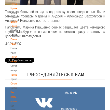
Сумникова
Ирина
Также за большой вклад в подготовку своих подопечных были
Сумникова
отмечены тренеры Марины и Андрея – Александр Верхотуров и
Ирина
Анатолий Рогозенко соответственно.
Швайбович
Елена
Напомним, Марина Иващенко сейчас защищает цвета немецкого
Швайбович
клуба «Марбург», в связи с чем не смогла присутствовать на
Елена
церемонии награждения.
Едешко
31.01.2020
Иван
Едешко
Иван
Обучающие
материалы
Обучающие
материалы
ПРИСОЕДИНЯЙТЕСЬ
К
НАМ
Тренерам
Тренерам
Сотрудничество
Сотрудничество
Как
Мы в VK
стать
волонтером
Как
подписчиков
стать