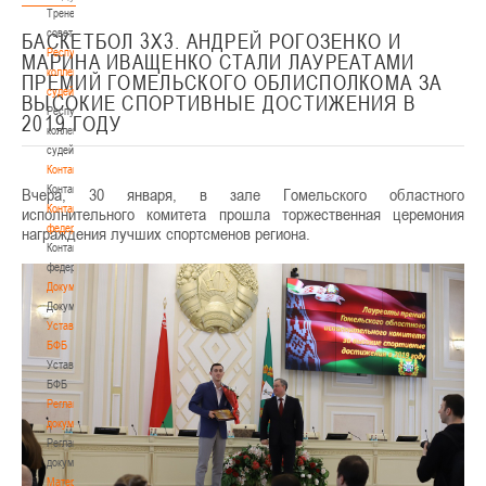
Тренерский
совет
БАСКЕТБОЛ 3Х3. АНДРЕЙ РОГОЗЕНКО И
Республиканская
МАРИНА ИВАЩЕНКО СТАЛИ ЛАУРЕАТАМИ
коллегия
ПРЕМИЙ ГОМЕЛЬСКОГО ОБЛИСПОЛКОМА ЗА
судей
ВЫСОКИЕ СПОРТИВНЫЕ ДОСТИЖЕНИЯ В
Республиканская
2019 ГОДУ
коллегия
судей
Контакты
Контакты
Вчера, 30 января, в зале Гомельского областного
Контакты
исполнительного комитета прошла торжественная церемония
федерации
награждения лучших спортсменов региона.
Контакты
федерации
Документы
Документы
Устав
БФБ
Устав
БФБ
Регламентирующие
документы
Регламентирующие
документы
Материалы