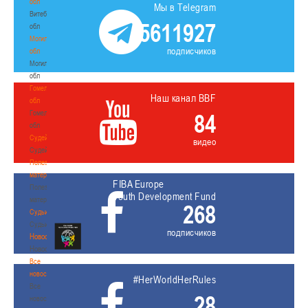
обл
Мы в Telegram
Витебская
5611927
обл
Могилевская
подписчиков
обл
Могилевская
обл
Гомельская
Наш канал BBF
обл
Гомельская
84
обл
Судейство
видео
Судейство
Полезные
материалы
FIBA Europe
Полезные
Youth Development Fund
материалы
268
Судьи
Судьи
подписчиков
Новости
Новости
Все
новости
#HerWorldHerRules
Все
28
новости