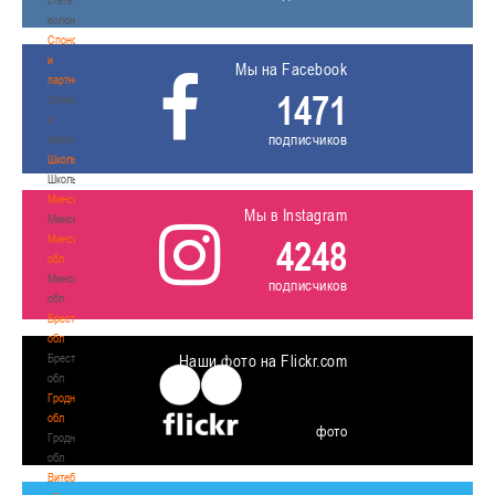
волонтером
Спонсоры
и
Мы на Facebook
партнеры
1471
Спонсоры
и
подписчиков
партнеры
Школы
Школы
Минск
Мы в Instagram
Минск
Минская
4248
обл
Минская
подписчиков
обл
Брестская
обл
Брестская
Наши фото на Flickr.com
обл
Гродненская
обл
фото
Гродненская
обл
Витебская