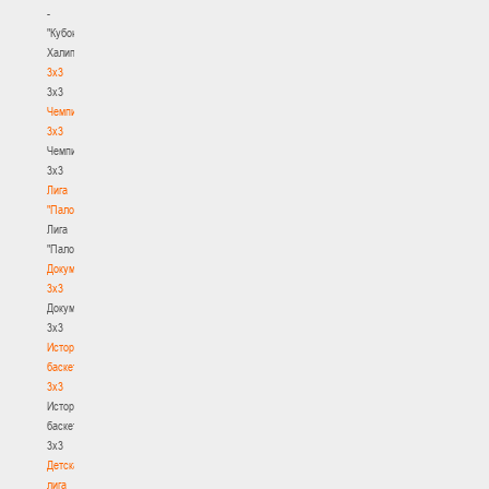
-
"Кубок
Халипского"
3x3
3x3
Чемпионат
3х3
Чемпионат
3х3
Лига
"Палова"
Лига
"Палова"
Документы
3х3
Документы
3х3
История
баскетбола
3х3
История
баскетбола
3х3
Детская
лига