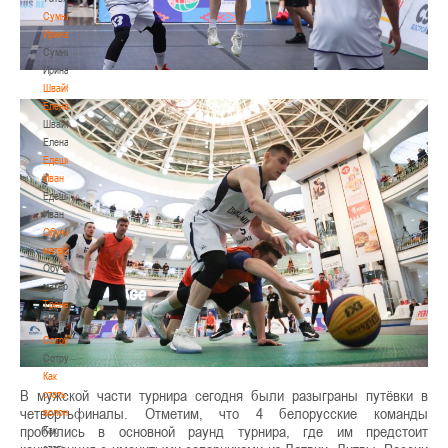
Сумникова
Ирина
Сумникова
Ирина
Швайбович
Елена
Швайбович
Елена
Едешко
Иван
Едешко
Иван
Обучающие
материалы
Обучающие
материалы
Тренерам
Тренерам
Сотрудничество
Сотрудничество
Как
В мужской части турнира сегодня были разыграны путёвки в
стать
четвертьфиналы. Отметим, что 4 белорусские команды
волонтером
пробились в основной раунд турнира, где им предстоит
Как
стать