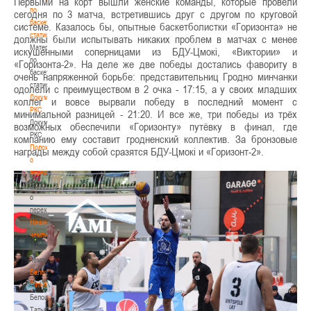
Первыми на корт вышли женские команды, которые провели
по
сегодня по 3 матча, встретившись друг с другом по круговой
баскетбольной
системе. Казалось бы, опытные баскетболистки «Горизонта» не
статистике
должны были испытывать никаких проблем в матчах с менее
Материалы
искушенными соперницами из БДУ-Цмокi, «Виктории» и
по
«Горизонта-2». На деле же две победы достались фавориту в
баскетбольной
очень напряженной борьбе: представительниц Гродно минчанки
статистике
одолели с преимуществом в 2 очка - 17:15, а у своих младших
Документы
коллег и вовсе вырвали победу в последний момент с
РКС
минимальной разницей - 21:20. И все же, три победы из трёх
Документы
возможных обеспечили «Горизонту» путёвку в финал, где
РКС
компанию ему составит гродненский коллектив. За бронзовые
Положение
награды между собой сразятся БДУ-Цмокi и «Горизонт-2».
о
переходах
Положение
о
переходах
Наши
чемпионы
Наши
чемпионы
Белошапко
Татьяна
Белошапко
Татьяна