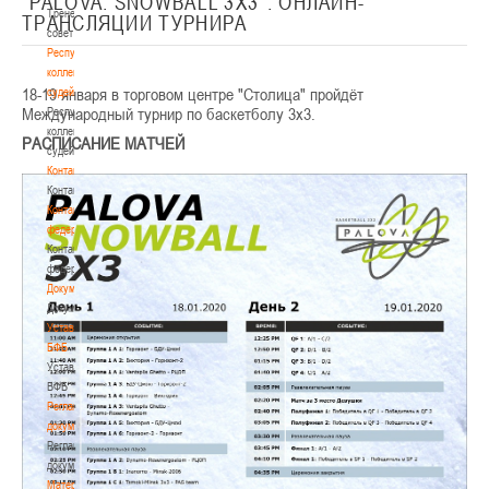
"PALOVA. SNOWBALL 3X3". ОНЛАЙН-
Тренерский
ТРАНСЛЯЦИИ ТУРНИРА
совет
Республиканская
коллегия
18-19 января в торговом центре "Столица" пройдёт
судей
Международный турнир по баскетболу 3х3.
Республиканская
коллегия
РАСПИСАНИЕ МАТЧЕЙ
судей
Контакты
Контакты
Контакты
федерации
Контакты
федерации
Документы
Документы
Устав
БФБ
Устав
БФБ
Регламентирующие
документы
Регламентирующие
документы
Материалы