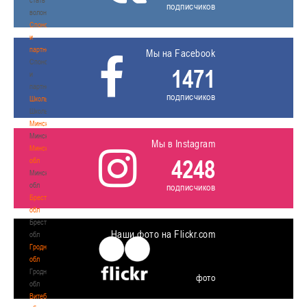
подписчиков
волонтером
Спонсоры
и
партнеры
Мы на Facebook
Спонсоры
1471
и
партнеры
подписчиков
Школы
Школы
Минск
Минск
Мы в Instagram
Минская
4248
обл
Минская
обл
подписчиков
Брестская
обл
Брестская
Наши фото на Flickr.com
обл
Гродненская
обл
Гродненская
фото
обл
Витебская