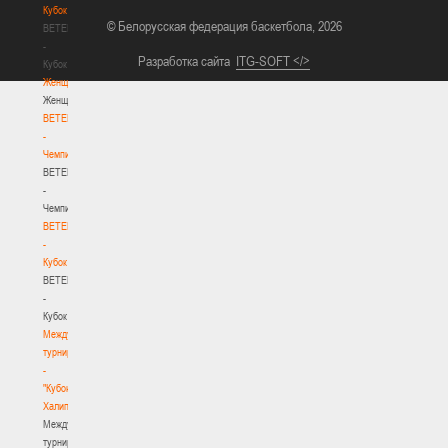
Кубок
© Белорусская федерация баскетбола, 2026
BETERA
-
Разработка сайта
ITG-SOFT </>
Кубок
Женщины
Женщины
BETERA
-
Чемпионат
BETERA
-
Чемпионат
BETERA
-
Кубок
BETERA
-
Кубок
Международный
турнир
-
"Кубок
Халипского"
Международный
турнир