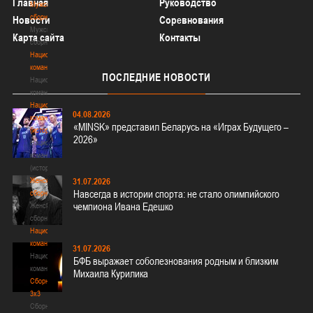
Главная
Руководство
Мужские
сборные
Новости
Соревнования
Мужские
Карта сайта
Контакты
сборные
Национальная
команда
ПОСЛЕДНИЕ
НОВОСТИ
Национальная
команда
Национальная
04.08.2026
команда
«MINSK» представил Беларусь на «Играх Будущего –
(история)
2026»
Национальная
команда
(история)
Женские
31.07.2026
Навсегда в истории спорта: не стало олимпийского
сборные
чемпиона Ивана Едешко
Женские
сборные
Национальная
команда
31.07.2026
Национальная
БФБ выражает соболезнования родным и близким
команда
Михаила Курилика
Сборные
3х3
Сборные