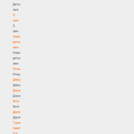
Детская
лига
О
лиге
О
лиге
Новости
детской
лиги
Новости
детской
лиги
Юноши
Юноши
Девушки
Девушки
Документы
Документы
Фото
Фото
Другие
Другие
Турнир
памяти
В.Н.