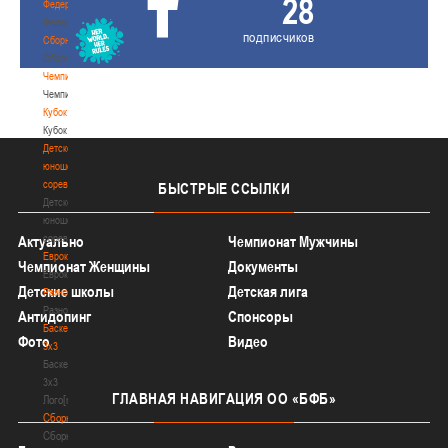
28
Федерация
Федерация
подписчиков
Сборные
Сборные
Чемпионат
Чемпионат
Кубок
Кубок
Детско-
юношеские
соревнования
БЫСТРЫЕ
ССЫЛКИ
Детско-
юношеские
соревнования
Актуально
Чемпионат Мужчины
Еврокубки
Чемпионат Женщины
Документы
Еврокубки
Детские школы
Детская лига
Разное
Разное
Антидопинг
Спонсоры
Баскетбол
Фото
Видео
3х3
Баскетбол
3х3
ГЛАВНАЯ
НАВИГАЦИЯ ОО «БФБ»
Лого[modid=121]
Сборные
Сборные