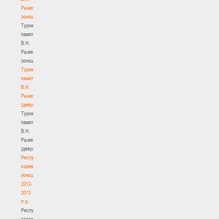
Рыженкова
(юноши)
Турнир
памяти
В.Н.
Рыженкова
(юноши)
Турнир
памяти
В.Н.
Рыженкова
(девушки)
Турнир
памяти
В.Н.
Рыженкова
(девушки)
Республиканские
соревнования
(юноши)
2012-
2013
гг.р.
Республиканские
соревнования