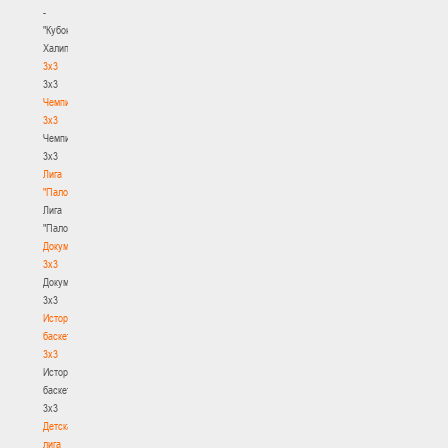
-
"Кубок
Халипского"
3x3
3x3
Чемпионат
3х3
Чемпионат
3х3
Лига
"Палова"
Лига
"Палова"
Документы
3х3
Документы
3х3
История
баскетбола
3х3
История
баскетбола
3х3
Детская
лига