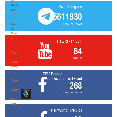
обл
Витебская
Мы в Telegram
обл
5611930
Могилевская
обл
подписчиков
Могилевская
обл
Гомельская
обл
Наш канал BBF
Гомельская
84
обл
Судейство
Судейство
видео
Полезные
материалы
Полезные
FIBA Europe
материалы
Youth Development Fund
Судьи
268
Судьи
Новости
подписчиков
Новости
Все
новости
Все
#HerWorldHerRules
новости