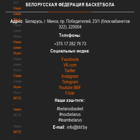
3х3
БЕЛОРУССКАЯ
ФЕДЕРАЦИЯ БАСКЕТБОЛА
Национальная
команда.
Женщины
Адрес
: Беларусь, г. Минск, пр. Победителей, 23/1 (блок кабинетов
Национальная
322), 220004
команда.
Телефоны
:
Женщины
Национальная
+375 17 282 76 73
команда.
Социальные медиа
:
Мужчины
Facebook
Национальная
VK.com
команда.
Twitter
Мужчины
Соревнования
Instagram
Соревнования
Telegram
Youtube BBF
Мужчины
Flickr
Мужчины
BETERA
Наши хэш-теги:
:
-
#belarusbasket
Чемпионат
#nocbelarus
BETERA
#teambelarus
-
Чемпионат
E-mail
:
BETERA
-