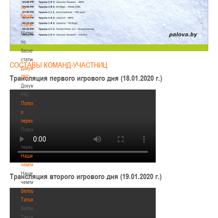
по
баскетбольной
статистике
Материалы
по
баскетбольной
статистике
СОСТАВЫ КОМАНД-УЧАСТНИЦ
Документы
Трансляция первого игрового дня (18.01.2020 г.)
РКС
Документы
РКС
Положение
о
переходах
Положение
о
переходах
Наши
чемпионы
Наши
Трансляция второго игрового дня (19.01.2020 г.)
чемпионы
Белошапко
Татьяна
Белошапко
Татьяна