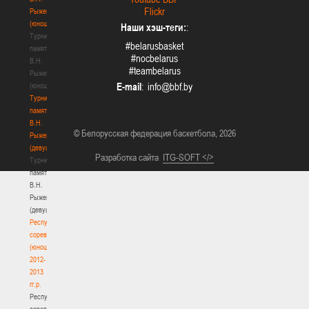
Flickr
Рыженкова
(юноши)
Наши хэш-теги:
:
Турнир
#belarusbasket
памяти
#nocbelarus
В.Н.
#teambelarus
Рыженкова
E-mail
:
(юноши)
Турнир
памяти
В.Н.
© Белорусская федерация баскетбола, 2026
Рыженкова
(девушки)
Разработка сайта
ITG-SOFT </>
Турнир
памяти
В.Н.
Рыженкова
(девушки)
Республиканские
соревнования
(юноши)
2012-
2013
гг.р.
Республиканские
соревнования