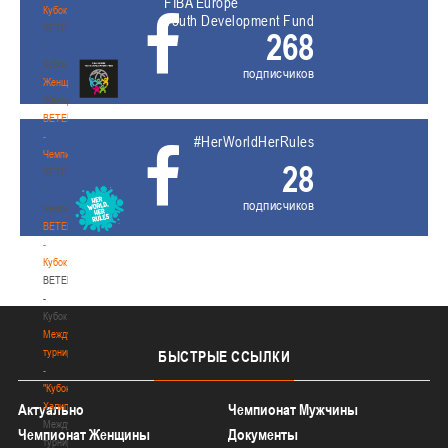
FIBA Europe
Кубок
Youth Development Fund
BETERA
268
-
Кубок
подписчиков
Женщины
Женщины
BETERA
-
#HerWorldHerRules
Чемпионат
28
BETERA
-
подписчиков
Чемпионат
BETERA
-
Кубок
BETERA
-
Кубок
Международный
турнир
БЫСТРЫЕ
ССЫЛКИ
-
"Кубок
Халипского"
Актуально
Чемпионат Мужчины
Международный
Чемпионат Женщины
Документы
турнир