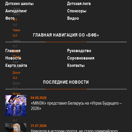
Детские школы
Детская лига
-
"Кубок
Антидопинг
Спонсоры
Халипского"
Фото
Видео
3x3
3x3
Чемпионат
ГЛАВНАЯ
НАВИГАЦИЯ ОО «БФБ»
3х3
Чемпионат
3х3
Главная
Руководство
Лига
"Палова"
Новости
Соревнования
Лига
Карта сайта
Контакты
"Палова"
Документы
3х3
ПОСЛЕДНИЕ
НОВОСТИ
Документы
3х3
История
04.08.2026
баскетбола
«MINSK» представил Беларусь на «Играх Будущего –
3х3
2026»
История
баскетбола
3х3
31.07.2026
Детская
Навсегда в истории спорта: не стало олимпийского
лига