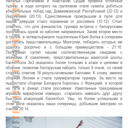
Натальи Горбачевой и Анастасии Сущик провела отличный
по
турнир, в ходе которого на групповом этапе сумела добиться
баскетбольной
убедительных побед над Доминиканской Республикой (22:12) и
статистике
Индонезией (20:13). Единственным проигрышем в пуле для
Материалы
наших девушек стало поражение от россиянок (15:12). Стоит
по
отметить, что для финалисток турнира встреча с белорусками
баскетбольной
получилась одной из наболее напряженных. Заняв второе место
статистике
в группе, в четвертьфинале подопечным Юрия Волка в соперники
Документы
достались представительницы Монголии, победить которых им
РКС
удалось досрочно и с большим преимуществом - 21:10.
Документы
Полуфинал сулил нашим соотечественницам свидание с
РКС
японками. К сожалению, представительницы азиатской школы
Положение
баскетбола 3х3 оказались более точными в атаке и цепкими в
о
обороне, позволив белорускам набрать только 9 очков, со своей
переходах
стороны ответив 16 результативными баллами. К слову, именно
Положение
сборная Японии и стала триумфатором турнира. За место на
о
пьедестале сборная Беларуси боролась с Францией, у которой
переходах
на пути в финал стали россиянки. Измотанные трехдневным
Наши
игровым марафоном команды, старались навязать друг другу
чемпионы
быстрый атакующий баскетбол. Увы, но более успешными в
Наши
этом деле оказались наши соперницы, добывшие викторию со
чемпионы
счетом 20:14.
Белошапко
Татьяна
Белошапко
Татьяна