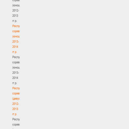
(юноши)
2012-
2013
гг.р.
Республиканские
соревнования
(юноши)
2013-
2014
гг.р.
Республиканские
соревнования
(юноши)
2013-
2014
гг.р.
Республиканские
соревнования
(девушки)
2012-
2013
гг.р.
Республиканские
соревнования