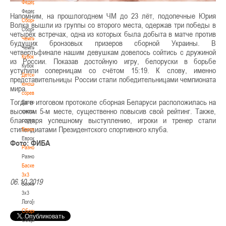
Федерация
Федерация
Напомним, на прошлогоднем ЧМ до 23 лёт, подопечные Юрия
Сборные
Волка вышли из группы со второго места, одержав три победы в
Сборные
четырёх встречах, одна из которых была добыта в матче против
Чемпионат
будущих бронзовых призеров сборной Украины. В
Чемпионат
четвертьфинале нашим девушкам довелось сойтись с дружиной
Кубок
из России. Показав достойную игру, белоруски в борьбе
Кубок
уступили соперницам со счётом 15:19. К слову, именно
Детско-
представительницы России стали победительницами чемпионата
юношеские
мира.
соревнования
Тогда в итоговом протоколе сборная Беларуси расположилась на
Детско-
высоком 5-м месте, существенно повысив свой рейтинг. Также,
юношеские
благодаря успешному выступлению, игроки и тренер стали
соревнования
стипендиатами Президентского спортивного клуба.
Еврокубки
Еврокубки
Фото: ФИБА
Разное
Разное
Баскетбол
3х3
06.10.2019
Баскетбол
3х3
Лого[modid=121]
Сборные
Сборные