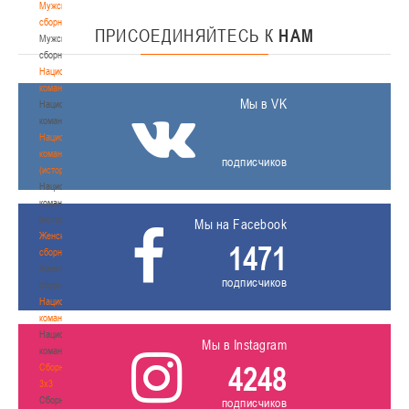
Мужские
сборные
ПРИСОЕДИНЯЙТЕСЬ
К
НАМ
Мужские
сборные
Национальная
команда
Мы в VK
Национальная
команда
Национальная
команда
подписчиков
(история)
Национальная
команда
(история)
Мы на Facebook
Женские
1471
сборные
Женские
подписчиков
сборные
Национальная
команда
Национальная
Мы в Instagram
команда
4248
Сборные
3х3
Сборные
подписчиков