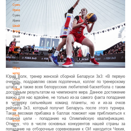
Сумникова
Ирина
Сумникова
Ирина
Швайбович
Елена
Швайбович
Елена
Едешко
Иван
Едешко
Иван
Обучающие
материалы
Юрий Волк, тренер женской сборной Беларуси 3х3: «В первую
Обучающие
очередь, поздравляю своих подопечных, коллег по тренерскому
материалы
штабу, а также всех белорусских любителей баскетбола с таким
Тренерам
достойным результатом на чемпионате мира. Данное достижение
Тренерам
важно для нас вдвойне, не только из-за самого факта попадания
Сотрудничество
в четверку сильнейших команд планеты, но и из-за очков
Сотрудничество
рейтинга 3х3, который получит Беларусь после этого турнира.
Как
Такая весомая прибавка в баллах поможет нам приблизиться к
стать
главной цели - попаданию на Олимпийскую квалификацию.
волонтером
Отмечу, что в числе основных конкурентов нашей страны за
Как
попадание на отборочные соревнования к ОИ находится Чехия,
стать