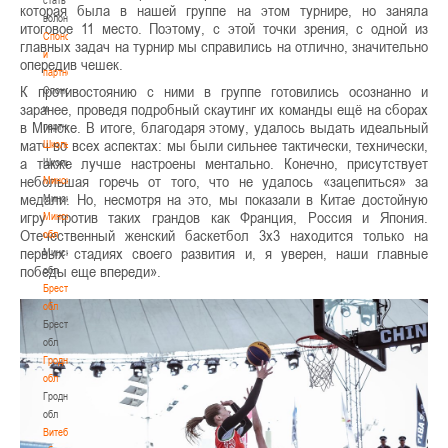
которая была в нашей группе на этом турнире, но заняла
волонтером
итоговое 11 место. Поэтому, с этой точки зрения, с одной из
Спонсоры
главных задач на турнир мы справились на отлично, значительно
и
опередив чешек.
партнеры
К противостоянию с ними в группе готовились осознанно и
Спонсоры
заранее, проведя подробный скаутинг их команды ещё на сборах
и
в Минске. В итоге, благодаря этому, удалось выдать идеальный
партнеры
матч во всех аспектах: мы были сильнее тактически, технически,
Школы
а также лучше настроены ментально. Конечно, присутствует
Школы
небольшая горечь от того, что не удалось «зацепиться» за
Минск
медали. Но, несмотря на это, мы показали в Китае достойную
Минск
игру против таких грандов как Франция, Россия и Япония.
Минская
Отечественный женский баскетбол 3х3 находится только на
обл
первых стадиях своего развития и, я уверен, наши главные
Минская
победы еще впереди».
обл
Брестская
обл
Брестская
обл
Гродненская
обл
Гродненская
обл
Витебская