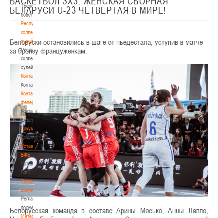
БАСКЕТБОЛ 3Х3. ЖЕНСКАЯ СБОРНАЯ
Тренерский
БЕЛАРУСИ U-23 ЧЕТВЁРТАЯ В МИРЕ!
совет
Республиканская
коллегия
Белоруски остановились в шаге от пьедестала, уступив в матче
судей
за бронзу француженкам.
Республиканская
коллегия
судей
Контакты
Контакты
Контакты
федерации
Контакты
федерации
Документы
Документы
Устав
БФБ
Устав
БФБ
Регламентирующие
документы
Регламентирующие
документы
Белорусская команда в составе Арины Мосько, Анны Лаппо,
Материалы