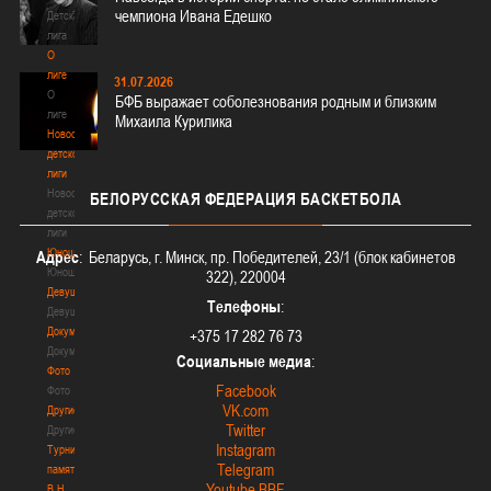
чемпиона Ивана Едешко
Детская
лига
О
лиге
31.07.2026
О
БФБ выражает соболезнования родным и близким
лиге
Михаила Курилика
Новости
детской
лиги
Новости
БЕЛОРУССКАЯ
ФЕДЕРАЦИЯ БАСКЕТБОЛА
детской
лиги
Юноши
Адрес
: Беларусь, г. Минск, пр. Победителей, 23/1 (блок кабинетов
Юноши
322), 220004
Девушки
Телефоны
:
Девушки
Документы
+375 17 282 76 73
Документы
Социальные медиа
:
Фото
Facebook
Фото
VK.com
Другие
Twitter
Другие
Instagram
Турнир
Telegram
памяти
Youtube BBF
В.Н.