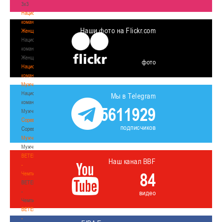
3х3
Национальная
команда.
Наши фото на Flickr.com
Женщины
Национальная
команда.
Женщины
фото
Национальная
команда.
Мужчины
Национальная
Мы в Telegram
команда.
5611929
Мужчины
Соревнования
подписчиков
Соревнования
Мужчины
Мужчины
BETERA
Наш канал BBF
-
84
Чемпионат
BETERA
-
видео
Чемпионат
BETERA
-