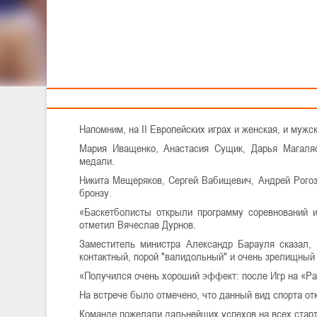
БЕЛАРУСИ ПО БАСКЕТ
Тренерам
Первый заместитель министра спорта и туризма В
поблагодарив за качественную работу и невероятные
Напомним, на II Европейских играх и женская, и муж
Мария Иващенко, Анастасия Сущик, Дарья Магаля
медали.
Никита Мещеряков, Сергей Вабищевич, Андрей Рого
бронзу.
«Баскетболисты открыли программу соревнований и
отметил Вячеслав Дурнов.
Заместитель министра Александр Барауля сказал, 
контактный, порой "валидольный" и очень зрелищный
«Получился очень хороший эффект: после Игр на «Pa
На встрече было отмечено, что данный вид спорта о
Команде пожелали дальнейших успехов на всех стар