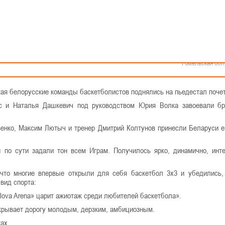
БОЛУ 3Х3
Как стать волонтером
Минск
Спонсоры и партнеры
Минская обл
Брестская обл
Гродненская об
Витебская обл
ячеслав Дурнов поздравил спортсменов с успешным выступлением н
Могилевская об
 эмоции, полученные во время просмотра матчей.
Гомельская обл
ская белорусские команды баскетболистов поднялись на пьедестал поче
с и Наталья Дашкевич под руководством Юрия Волка завоевали бр
зенко, Максим Лютыч и тренер Дмитрий Колтунов принесли Беларуси 
 по сути задали тон всем Играм. Получилось ярко, динамично, инте
что многие впервые открыли для себя баскетбол 3x3 и убедились,
 вид спорта:
lova Arena» царит ажиотаж среди любителей баскетбола».
ткрывает дорогу молодым, дерзким, амбициозным.
тах.