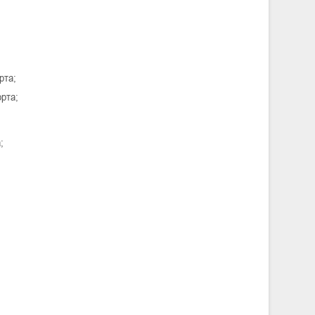
рта;
орта;
а;
.