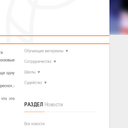
2014 гг.р.
Полезные материалы
Товарищеские игры (девушки)
О федерации
Судьи
ОДМ 2008-2009 гг.р. (девушки)
ОДМ 2008-2009 гг.р. (юноши)
Контакты
л
Первенство 2010-2011 гг.р. (юноши)
а Играх,
Первенство 2011-2012 гг.р. (юноши)
Документы
л
Первенство 2012-2013 гг.р. (юноши)
Наши чемпионы
Обучающие материалы
та.
онзовые
Сотрудничество
Школы
еще одну
Судейство
ресно»,-
 что это
РАЗДЕЛ
Новости
Все новости