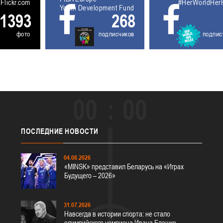
5611931
Flickr.com
#HerWorldHer
Youth Development Fund
1393
268
фото
подписчиков
подпис
00
00
ПОСЛЕДНИЕ
НОВОСТИ
04.08.2026
«MINSK» представил Беларусь на «Играх
Будущего – 2026»
31.07.2026
Навсегда в истории спорта: не стало
олимпийского чемпиона Ивана Едешко